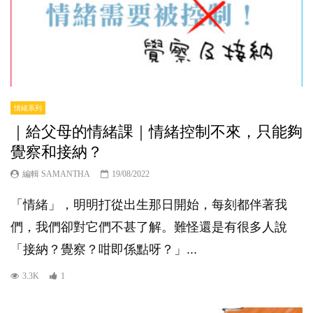
情緒系列
｜給父母的情緒課｜情緒控制不來，只能夠
覺察和接納？
編輯 SAMANTHA
19/08/2022
「情緒」，明明打從出生那日開始，每刻都伴著我
們，我們卻對它們不甚了解。難怪還是有很多人說
「接納？覺察？咁即係點呀？」...
3.3K
1