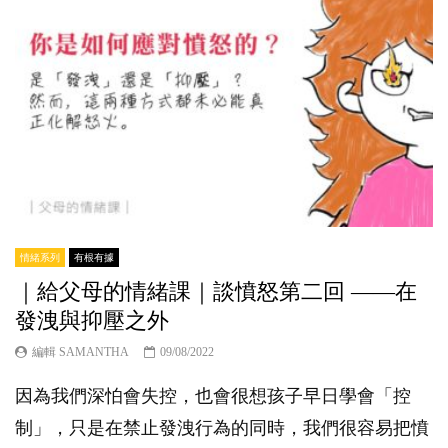
情緒系列
有根有據
｜給父母的情緒課｜談憤怒第二回 ——在
發洩與抑壓之外
編輯 SAMANTHA
09/08/2022
因為我們深怕會失控，也會很想孩子早日學會「控
制」，只是在禁止發洩行為的同時，我們很容易把憤