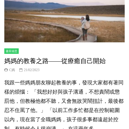
書寫省思
媽媽的教養之路——從療癒自己開始
C媽
21/02/2023
我跟一些媽媽朋友聊起教養的事，發現大家都有著同
樣的煩惱： 「我想好好與孩子溝通，不想責鬧或懲
罰他，但教極他都不聽，又會無故哭鬧扭計，最後都
忍不住罵了他。」 「以前工作多忙都是在控制範圍
以內，現在當了全職媽媽，孩子很多事都遠超於控
制，有時候令人很崩潰。」 在這兩年多...