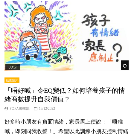
Wat
03:51
動畫短片
「唔好喊」令EQ變低？如何培養孩子的情
緒商數提升自我價值？
POPA編輯部
19/12/2022
好多時小朋友有負面情緒，家長馬上便說：「唔准
喊，即刻同我收聲！」希望以此訓練小朋友控制情緒