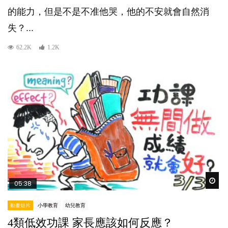
的能力，但是不是不准他哭，他的不安就會自然消
失？...
62.2K
1.2K
Wat
05:38
動畫短片
小學教育
幼兒教育
4類低效功課 家長應該如何反應？