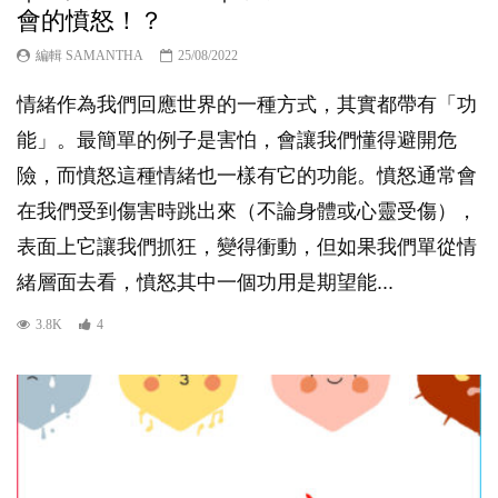
會的憤怒！？
編輯 SAMANTHA
25/08/2022
情緒作為我們回應世界的一種方式，其實都帶有「功
能」。最簡單的例子是害怕，會讓我們懂得避開危
險，而憤怒這種情緒也一樣有它的功能。憤怒通常會
在我們受到傷害時跳出來（不論身體或心靈受傷），
表面上它讓我們抓狂，變得衝動，但如果我們單從情
緒層面去看，憤怒其中一個功用是期望能...
3.8K
4