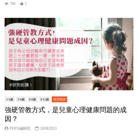
700
1
1-3歲
3-6歲
6-9歲
9-12歲
研究咁講
強硬管教方式，是兒童心理健康問題的成
因？
POPA編輯部
28/08/2023