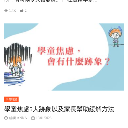
1.4K
2
研究咁講
學童焦慮5大跡象以及家長幫助緩解方法
編輯 ANNA
10/01/2023