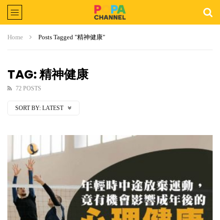
Home
Posts Tagged "精神健康"
TAG: 精神健康
72 POSTS
SORT BY:
LATEST