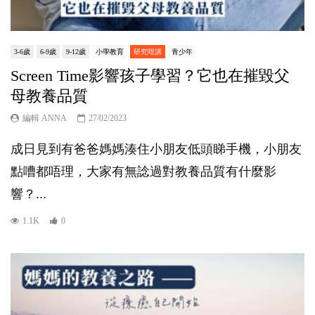
3-6歲
6-9歲
9-12歲
小學教育
研究咁講
青少年
Screen Time影響孩子學習？它也在摧毀父
母教養品質
編輯 ANNA
27/02/2023
成日見到有爸爸媽媽湊住小朋友低頭睇手機，小朋友
點嘈都唔理，大家有無諗過對教養品質有什麼影
響？...
1.1K
0