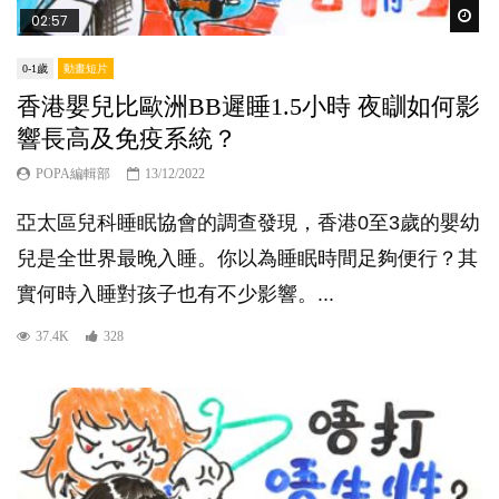
Wat
02:57
0-1歲
動畫短片
香港嬰兒比歐洲BB遲睡1.5小時 夜瞓如何影
響長高及免疫系統？
POPA編輯部
13/12/2022
亞太區兒科睡眠協會的調查發現，香港0至3歲的嬰幼
兒是全世界最晚入睡。你以為睡眠時間足夠便行？其
實何時入睡對孩子也有不少影響。...
37.4K
328