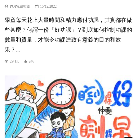
POPA編輯部
15/12/2022
學童每天花上大量時間和精力應付功課，其實都在做
些甚麼？何謂一份「好功課」？到底如何控制功課的
數量和質量，才能令功課達致有意義的目的和效
果？...
29.1K
246