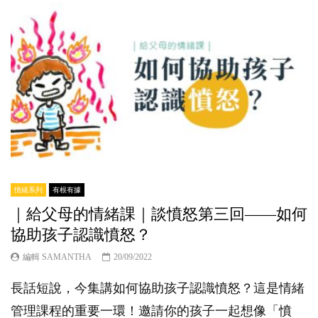
情緒系列
有根有據
｜給父母的情緒課｜談憤怒第三回——如何
協助孩子認識憤怒？
編輯 SAMANTHA
20/09/2022
長話短說，今集講如何協助孩子認識憤怒？這是情緒
管理課程的重要一環！邀請你的孩子一起想像「憤