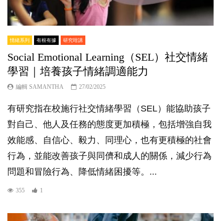
情緒系列
有根有據
研究咁講
Social Emotional Learning（SEL）社交情緒
學習｜培養孩子情緒調適能力
編輯 SAMANTHA
27/02/2025
有研究指在校施行社交情緒學習（SEL）能協助孩子
對自己、他人及任務的態度更加積極，包括增強自我
效能感、自信心、毅力、同理心，也有更積極的社會
行為，並能改善孩子與同儕和成人的關係，減少行為
問題和冒險行為、降低情緒困擾等。...
355
1