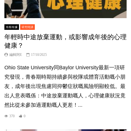
有根有據
研究咁講
年輕時中途放棄運動，或影響成年後的心理
健康？
編輯阿E
17/10/2025
Ohio State University同Baylor University最新一項研
究發現，青春期時期持續參與校隊或體育活動嘅小朋
友，成年後出現焦慮同抑鬱症狀嘅風險明顯較低。最
出人意表嘅係：中途放棄運動嘅人，心理健康狀況竟
然比從未參加過運動嘅人更差！...
370
0