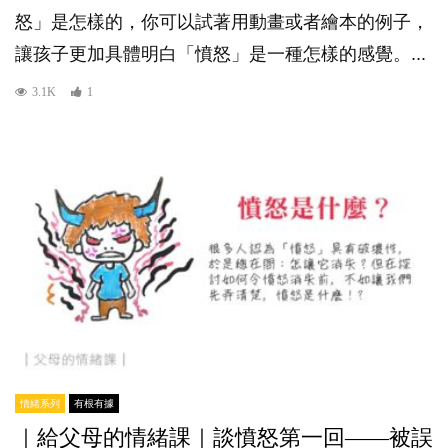
怒」是怎樣的，你可以試著用動畫或者繪本的例子，
讓孩子更加具體明白「憤怒」是一種怎樣的感覺。...
3.1K
1
情緒系列
有根有據
｜給父母的情緒課｜談憤怒第一回——被誤