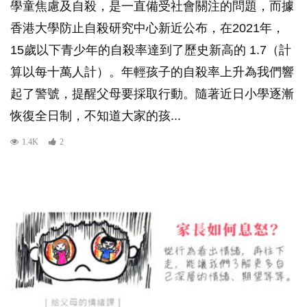
學童焦慮及自殺，是一直備受社會關注的問題，而據
香港大學防止自殺研究中心新近公布，在2021年，
15歲以下青少年的自殺率達到了歷史新高的 1.7（計
算以每十萬人計）。年輕孩子的自殺率上升為我們響
起了警號，提醒父母要採取行動。隨著近日小學逐漸
恢復全日制，不知道大家的孩...
1.4K
2