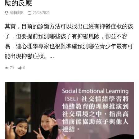
勵的反應
編輯阿E
25/03/2025
其實，目前的診斷方法可以找出已經有抑鬱症狀的孩
子，但要提前預測哪些孩子有抑鬱風險，卻並不容
易，連心理學專家也很難準確預測哪位青少年最有可
能出現抑鬱症狀。...
79
0