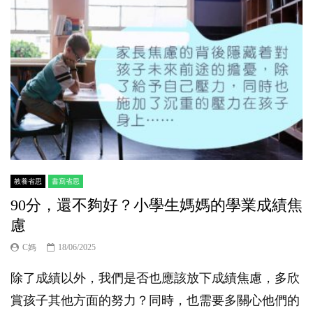
教養省思
書寫省思
90分，還不夠好？小學生媽媽的學業成績焦
慮
C媽
18/06/2025
除了成績以外，我們是否也應該放下成績焦慮，多欣
賞孩子其他方面的努力？同時，也需要多關心他們的