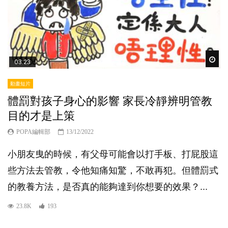
Wat
03:23
動畫短片
體罰對孩子身心的影響 家長冷靜辨明管教
目的才是上策
POPA編輯部
13/12/2022
小朋友曳的時候，有父母可能會以打手板、打屁股這
些方法去管教，令他知痛知驚，不敢再犯。但體罰式
的教養方法，是否真的能夠達到你想要的效果？...
23.8K
193