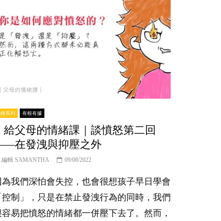
情緒系列
有根有據
｜給父母的情緒課｜談憤怒第二回
——在發洩與抑壓之外
編輯 SAMANTHA
09/08/2022
因為我們深怕會失控，也會很想孩子早日學會
「控制」，只是在禁止發洩行為的同時，我們
很容易把憤怒的情緒都一併壓下去了。然而，