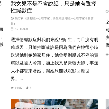
都
我女兒不是不會說話，只是她有選擇
性緘默症
饒方莉（註冊臨床心理學家，衞生署認可臨床心理學家名冊會
員）
而
23/11/2020
，
選擇情緘默症對我們來說很陌生，而且沒有明
賊
做
確成因，只能推斷或許是因為我們在她很小時
送過她到嫲嫲家居住，她曾受到親戚不停的責
罵以及被人冷落，加上我又是緊張大師，事無
大小都管束著她，讓她只能以沉默回應世
界。...
14.9K
3