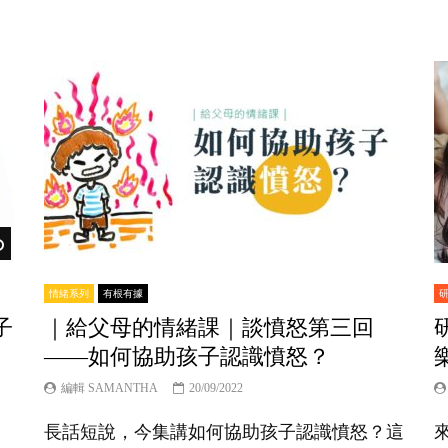
Watch Later
情緒系列
有根有據
子
｜給父母的情緒課｜談憤怒第三回
——如何協助孩子認識憤怒？
編輯 SAMANTHA
20/09/2022
長話短說，今集講如何協助孩子認識憤怒？這
來