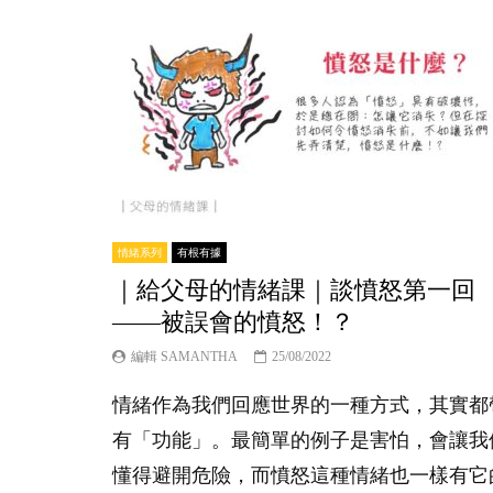
情緒系列
有根有據
｜給父母的情緒課｜談憤怒第一回
——被誤會的憤怒！？
編輯 SAMANTHA
25/08/2022
情緒作為我們回應世界的一種方式，其實都
有「功能」。最簡單的例子是害怕，會讓我
懂得避開危險，而憤怒這種情緒也一樣有它