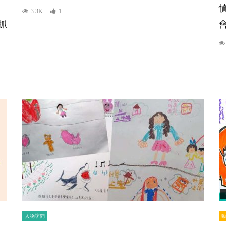
3.3K
1
抓
人物訪問