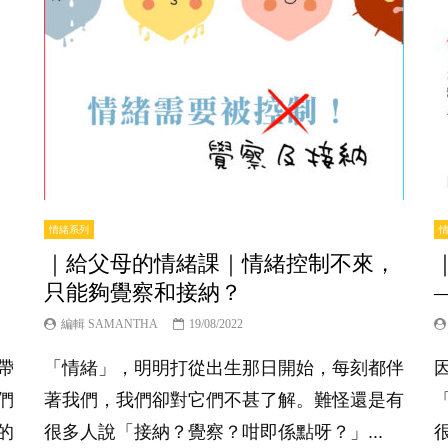
情緒系列
｜給父母的情緒課｜情緒控制不來，
只能夠覺察和接納？
編輯 SAMANTHA
19/08/2022
帶
「情緒」，明明打從出生那日開始，每刻都伴
們
著我們，我們卻對它們不甚了解。難怪還是有
的
很多人說「接納？覺察？咁即係點呀？」...