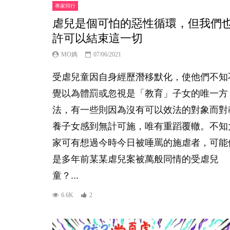
專家同行
虐兒是個可怕的惡性循環，但我們
許可以結束這一切
MO媽
07/06/2021
受虐兒童因自身經歷潛移默化，使他們不知
覺以為體罰或忽視是「教育」子女的唯一方
法，有一些則因為沒有可以效法的對象而對
養子女感到無計可施，唯有重蹈覆轍。不知
家可有想過今時今日被唾罵的施虐者，可能
是多年前某某虐兒案被萬般同情的受虐兒
童？...
6.6K
2