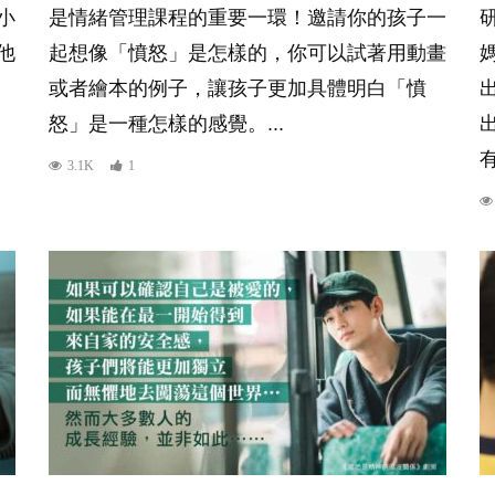
小
是情緒管理課程的重要一環！邀請你的孩子一
研
他
起想像「憤怒」是怎樣的，你可以試著用動畫
或者繪本的例子，讓孩子更加具體明白「憤
怒」是一種怎樣的感覺。...
有
3.1K
1