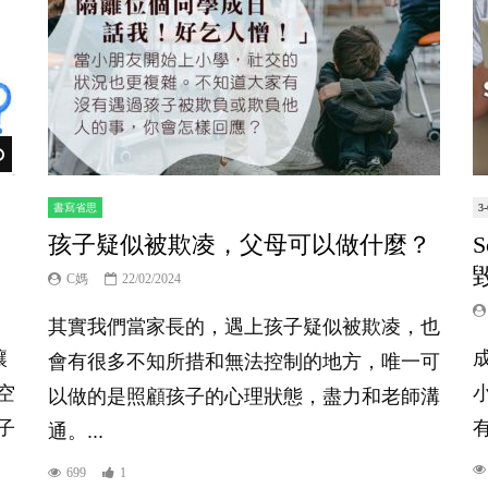
Watch Later
書寫省思
3
孩子疑似被欺凌，父母可以做什麼？
C媽
22/02/2024
其實我們當家長的，遇上孩子疑似被欺凌，也
讓
會有很多不知所措和無法控制的地方，唯一可
空
以做的是照顧孩子的心理狀態，盡力和老師溝
子
有
通。...
699
1