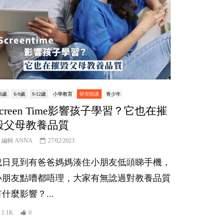
-6歲
6-9歲
9-12歲
小學教育
研究咁講
青少年
Screen Time影響孩子學習？它也在摧
毀父母教養品質
編輯 ANNA
27/02/2023
成日見到有爸爸媽媽湊住小朋友低頭睇手機，
小朋友點嘈都唔理，大家有無諗過對教養品質
什麼影響？...
1.1K
0