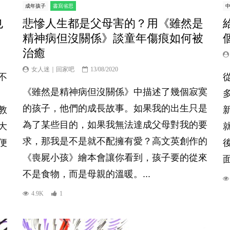
成年孩子
書寫省思
也
悲慘人生都是父母害的？用《雖然是
精神病但沒關係》談童年傷痕如何被
治癒
女人迷｜回家吧
13/08/2020
不
《雖然是精神病但沒關係》中描述了幾個寂寞
的孩子，他們的成長故事。如果我的出生只是
教
為了某些目的，如果我無法達成父母對我的要
大
求，那我是不是就不配擁有愛？高文英創作的
便
《喪屍小孩》繪本會讓你看到，孩子要的從來
面
不是食物，而是母親的溫暖。...
4.9K
1