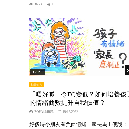
36.2K
1K
03:51
動畫短片
「唔好喊」令EQ變低？如何培養孩
的情緒商數提升自我價值？
POPA編輯部
19/12/2022
好多時小朋友有負面情緒，家長馬上便說：