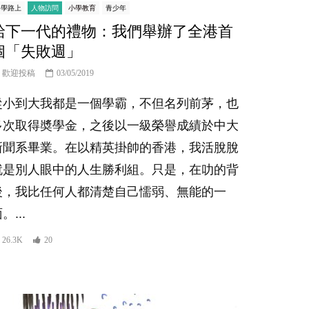
中學路上
人物訪問
小學教育
青少年
給下一代的禮物：我們舉辦了全港首
個「失敗週」
歡迎投稿
03/05/2019
從小到大我都是一個學霸，不但名列前茅，也
多次取得奬學金，之後以一級榮譽成績於中大
新聞系畢業。在以精英掛帥的香港，我活脫脫
就是別人眼中的人生勝利組。只是，在叻的背
後，我比任何人都清楚自己懦弱、無能的一
。...
26.3K
20