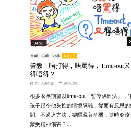
04:28
0-1歲
1-3歲
3-6歲
動畫短片
管教｜唔打得，唔罵得，Time-out又
得唔得？
POPA編輯部
28/09/2016
很多家長期望以time-out「暫停隔離法」，
孩子跟令他失控的情境隔離，從而有反思的
間。不過這方法，卻隱藏著危機，隨時令孩
蒙受精神傷害？...