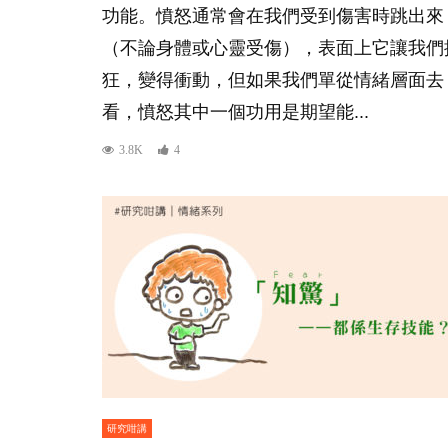
功能。憤怒通常會在我們受到傷害時跳出來
（不論身體或心靈受傷），表面上它讓我們
狂，變得衝動，但如果我們單從情緒層面去
看，憤怒其中一個功用是期望能...
3.8K
4
研究咁講