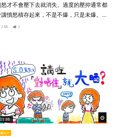
憤怒才不會壓下去就消失。過度的壓抑通常都
會讓憤怒積存起來，不是不爆，只是未爆。...
2.4K
2
Watch Later
03:36
動畫短片