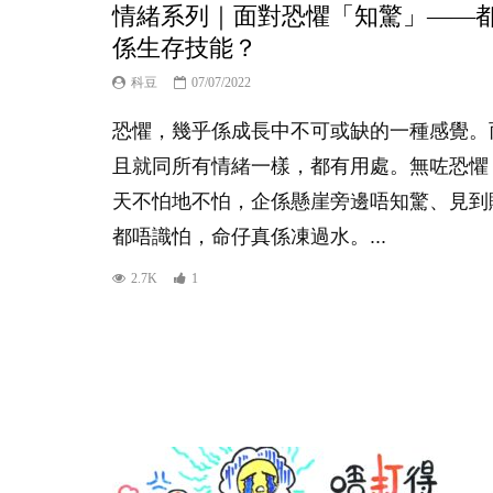
情緒系列｜面對恐懼「知驚」——
係生存技能？
科豆
07/07/2022
恐懼，幾乎係成長中不可或缺的一種感覺。
且就同所有情緒一樣，都有用處。無咗恐懼
天不怕地不怕，企係懸崖旁邊唔知驚、見到
都唔識怕，命仔真係凍過水。...
2.7K
1