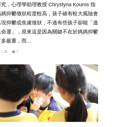
究，心理學助理教授 Chrystyna Kouros 指
媽媽抑鬱徵狀程度較高，孩子確有較大風險會
出現抑鬱或焦慮徵狀，不過有些孩子卻能「逃
出命運」，原來這是因為關鍵不在於媽媽抑鬱
多嚴重，而...
1.2K
2