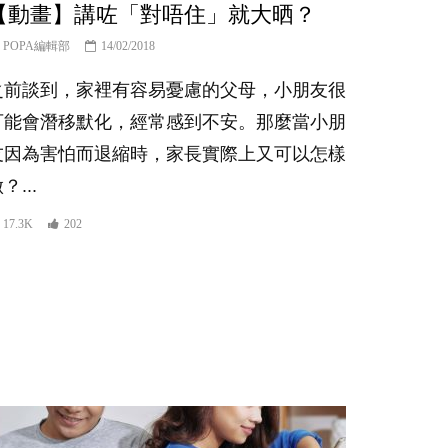
【動畫】講咗「對唔住」就大晒？
POPA編輯部
14/02/2018
之前談到，家裡有容易憂慮的父母，小朋友很
可能會潛移默化，經常感到不安。那麼當小朋
友因為害怕而退縮時，家長實際上又可以怎樣
？...
17.3K
202