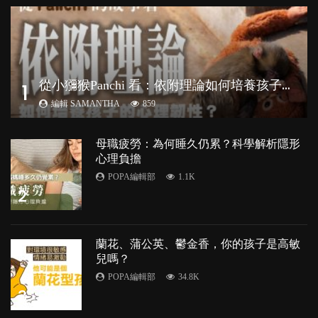
從
小獼猴Panchi 看：依附理論如何培養孩子心理韌性？
1
編輯 SAMANTHA
859
母職疲勞：為何睡久仍累？科學解析隱形
心理負擔
POPA編輯部
1.1K
2
蘭花、蒲公英、鬱金香，你的孩子是高敏
兒嗎？
POPA編輯部
34.8K
3