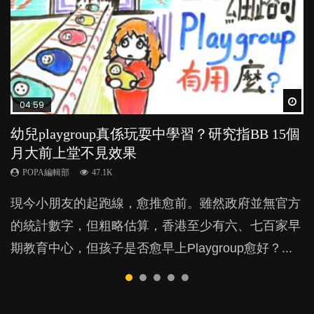
Wat
Wat
Wat
Wat
Wat
04:59
03:39
03:02
04:06
03:41
幼兒playgroup真係玩耍中學習？研究指BB 15個
幼稚園遊戲課 如何刺激幼兒自發學習取代獎勵
老公患產後憂鬱症對BB的影響
全職好？在職好？｜全職媽媽與在職媽媽的壓
BB口腔期乜都放入口，父母該制止還是放手？
月大前上堂不見效果
與懲罰？
力與價值
POPA編輯部
POPA編輯部
15.9K
25.5K
POPA編輯部
POPA編輯部
POPA編輯部
47.1K
33.1K
25.8K
BB出生後，不止媽媽，爸爸也有機會患上產後抑
BB最喜歡隨手拿起什麼都放入口中，有人說一旦養
現今小朋友的起跑線，愈推愈前。雖然政府並無官方
由美國學者所創的 tools of the mind 課程，學生以遊
許多媽媽心底可能都有一刻掙扎過：究竟全職好，還
鬱，影響日常生活，嚴重的甚至會有自殺，或傷害小
成吮手指的習慣，大個就很難戒，但原來一刀切阻止
的統計數字，但粗略估算，香港至少有六、七百家早
戲方式學習，學術能力和自制能力亦明顯比其他小朋
是在職好。雖說每個家庭都有自己的獨特狀況和考慮
朋友的念頭。但為何爸爸患上產後抑鬱往往難以察
他們放東西入口，隨時會影響孩子的身心發展？...
期教育中心，但孩子是否愈早上Playgroup愈好？...
友優勝，到底這課程有何特別之處？...
因素，但原來全職和在職媽媽所養育的子女其實都各
覺？...
有擅長。...