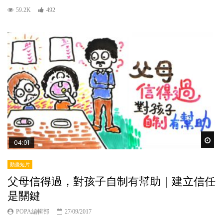
59.2K
492
Wat
04:01
動畫短片
父母信得過，對孩子自制有幫助｜建立信任
是關鍵
POPA編輯部
27/09/2017