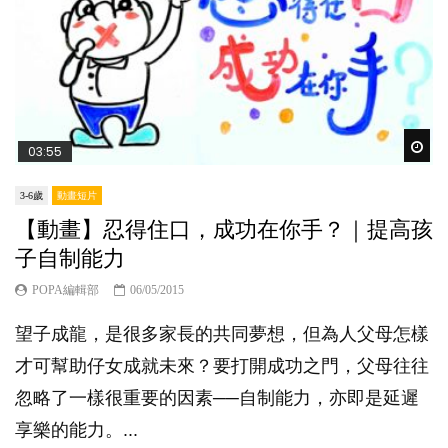
Wat
03:55
3-6歲
動畫短片
【動畫】忍得住口，成功在你手？｜提高孩
子自制能力
POPA編輯部
06/05/2015
望子成龍，是很多家長的共同夢想，但為人父母怎樣
才可幫助仔女成就未來？要打開成功之門，父母往往
忽略了一樣很重要的因素──自制能力，亦即是延遲
享樂的能力。...