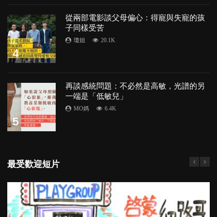
從兩部電影談父母偏心：得寵與失寵的孩
子同樣受苦
瓊姐
20.1K
4
再談感統問題：不必然是高敏，光譜的另
一端是「低敏兒」
MO媽
6.4K
5
最受歡迎短片