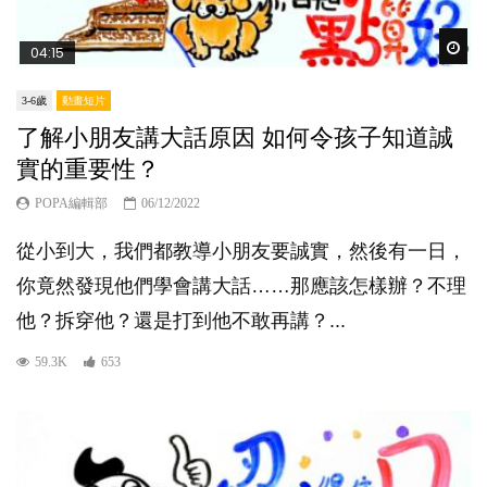
Wat
04:15
3-6歲
動畫短片
了解小朋友講大話原因 如何令孩子知道誠
實的重要性？
POPA編輯部
06/12/2022
從小到大，我們都教導小朋友要誠實，然後有一日，
你竟然發現他們學會講大話……那應該怎樣辦？不理
他？拆穿他？還是打到他不敢再講？...
59.3K
653