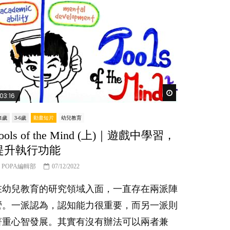
er
Watch Later
03:16
-1歲
3-6歲
動畫短片
幼兒教育
ools of the Mind (上)｜遊戲中學習，
提升執行功能
POPA編輯部
07/12/2022
在幼兒教育的研究領域入面，一直存在兩派陣
營。一派認為，認知能力很重要，而另一派則
著重心智發展。其實有沒有辦法可以兩者兼