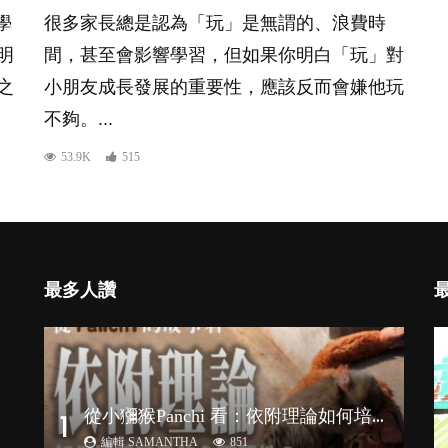
，學
很多家長總是認為「玩」是無謂的、浪費時
明
間，甚至會影響學習，但如果你明白「玩」對
之
小朋友成長發展的重要性，應該反而會嫌他玩
不夠。...
53.9K
515
最多人讚
從
小獼猴Panchi 看：依附理論如何培養孩子心理韌性？
1
編輯 SAMANTHA
851