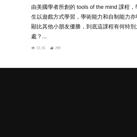
由美國學者所創的 tools of the mind 課程
生以遊戲方式學習，學術能力和自制能力亦
顯比其他小朋友優勝，到底這課程有何特別
處？...
33.1K
299