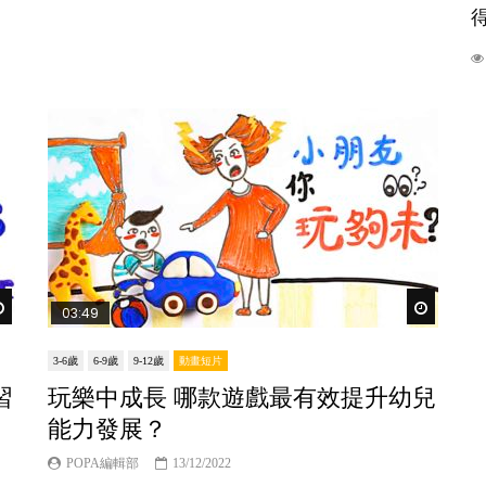
得
Watch Later
Watch Lat
03:49
3-6歲
6-9歲
9-12歲
動畫短片
習
玩樂中成長 哪款遊戲最有效提升幼兒
能力發展？
POPA編輯部
13/12/2022