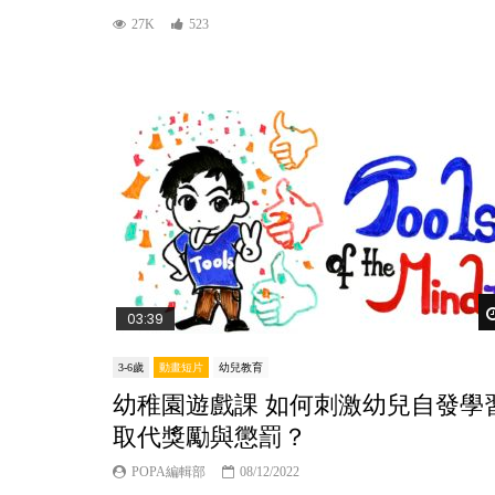
27K
523
03:39
3-6歲
動畫短片
幼兒教育
幼稚園遊戲課 如何刺激幼兒自發學
取代獎勵與懲罰？
POPA編輯部
08/12/2022