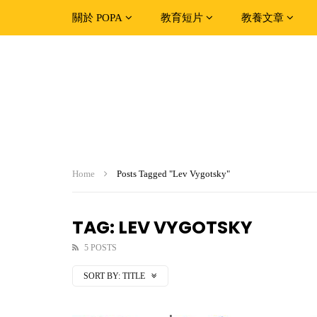
關於 POPA
教育短片
教養文章
Home
Posts Tagged "Lev Vygotsky"
TAG: LEV VYGOTSKY
5 POSTS
SORT BY:
TITLE