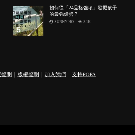
如何從「24品格強項」發掘孩子
的最強優勢？
SUNNY HO
3.1K
5
策聲明
｜
版權聲明
｜
加入我們
｜
支持POPA