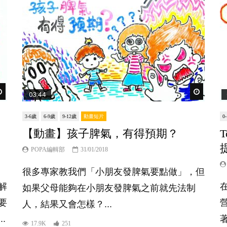
Watch Later
Watch Lat
03:44
3-6歲
6-9歲
9-12歲
動畫短片
0
【動畫】孩子脾氣，有得預期？
T
POPA編輯部
31/01/2018
很多專家教我們「小朋友發脾氣要點做」，但
解
如果父母能夠在小朋友發脾氣之前就先法制
要
人，結果又會怎樣？...
.
17.9K
251