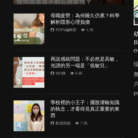
母職疲勞：為何睡久仍累？科學
解析隱形心理負擔
POPA編輯部
1.1K
2
再談感統問題：不必然是高敏，
由
光譜的另一端是「低敏兒」
MO媽
6.4K
3
P
處
學校裡的小王子：擺脫灌輸知識
的執念，才看得見真正重要的東
西
4
歡迎投稿
7.3K