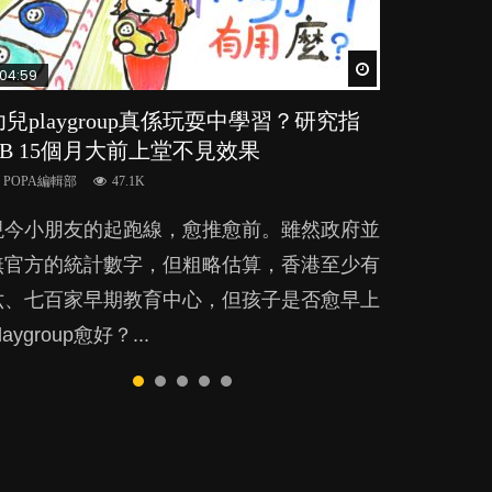
Watch Later
Watch Later
Watch Later
Watch Later
Watch Later
04:59
03:39
03:02
04:06
03:41
幼兒playgroup真係玩耍中學習？研究指
幼稚園遊戲課 如何刺激幼兒自發學習取
老公患產後憂鬱症對BB的影響
全職好？在職好？｜全職媽媽與在職媽媽
BB口腔期乜都放入口，父母該制止還是
BB 15個月大前上堂不見效果
代獎勵與懲罰？
的壓力與價值
放手？
POPA編輯部
15.9K
POPA編輯部
POPA編輯部
POPA編輯部
POPA編輯部
47.1K
33.1K
25.8K
25.5K
BB出生後，不止媽媽，爸爸也有機會患上產
現今小朋友的起跑線，愈推愈前。雖然政府並
美國學者所創的 tools of the mind 課程，學
許多媽媽心底可能都有一刻掙扎過：究竟全職
BB最喜歡隨手拿起什麼都放入口中，有人說
後抑鬱，影響日常生活，嚴重的甚至會有自
無官方的統計數字，但粗略估算，香港至少有
生以遊戲方式學習，學術能力和自制能力亦明
好，還是在職好。雖說每個家庭都有自己的獨
一旦養成吮手指的習慣，大個就很難戒，但原
殺，或傷害小朋友的念頭。但為何爸爸患上產
六、七百家早期教育中心，但孩子是否愈早上
顯比其他小朋友優勝，到底這課程有何特別之
特狀況和考慮因素，但原來全職和在職媽媽所
來一刀切阻止他們放東西入口，隨時會影響孩
後抑鬱往往難以察覺？...
laygroup愈好？...
？...
養育的子女其實都各有擅長。...
子的身心發展？...