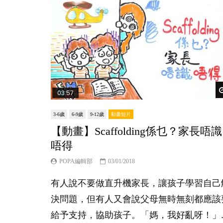
03:57
3-6歲
6-9歲
9-12歲
動畫短片
【動畫】Scaffolding係乜？家長唔識
唔得
POPA編輯部
03/01/2018
有人說不要做直升機家長，讓孩子學習自己
決問題，但有人又會說父母無時無刻都應該
給予支持，協助孩子。「媽，我好亂呀！」..