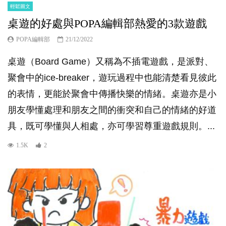
輕鬆圖文
桌遊的好處與POPA編輯部熱愛的3款遊戲
POPA編輯部
21/12/2022
桌遊（Board Game）又稱為不插電遊戲，是派對、
聚會中的ice-breaker，遊玩過程中也能清楚看見彼此
的表情，更能於聚會中傳播快樂的情緒。桌遊亦是小
朋友學懂處理和朋友之間的衝突和自己的情緒的好道
具，既可學懂與人相處，亦可學習尊重遊戲規則。...
1.5K
2