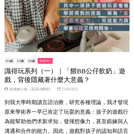
0-1歲
1-3歲
3-6歲
專家同行
識得玩系列（一）｜「餵BB公仔飲奶」遊
戲，背後隱藏著什麼大意義？
結他她小姐（言語治療師）
21/03/2022
到我大學時期讀言語治療，研究各種理論，我才發現
原來學術界一早已肯定了玩耍的意義：孩子的遊戲行
為能幫助他們求新求知，發揮想像力，甚至鍛鍊與人
溝通和合作的能力。因此，遊戲對孩子的認知和語言