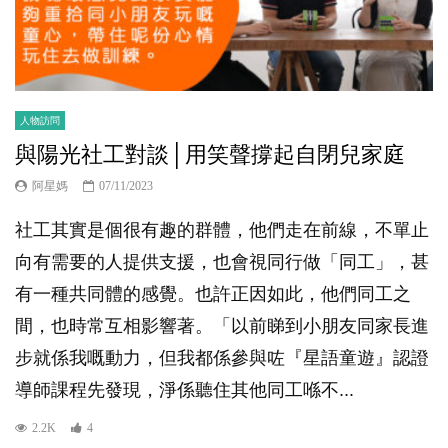
人物訪問
與陽光社工對談│用笑聲撐起自閉兒家庭
阿星媽
07/11/2023
社工其實是個很有趣的群體，他們走在前線，不單止
向有需要的人提供支援，也會視同行做「同工」，甚
有一種共同體的感覺。也許正因如此，他們同工之
間，也時常互相影響著。「以前睇到小朋友同家長進
步就係我嘅動力，但我都係參與咗『星語童遊』認證
導師課程先發現，淨係聽住其他同工喺不...
2.2K
4