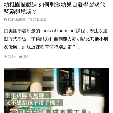
幼稚園遊戲課 如何刺激幼兒自發學習取代
獎勵與懲罰？
POPA編輯部
08/12/2022
由美國學者所創的 tools of the mind 課程，學生以遊
戲方式學習，學術能力和自制能力亦明顯比其他小朋
友優勝，到底這課程有何特別之處？...
33.1K
299