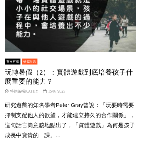
有根有據
研究咁講
玩轉暑假（2）：實體遊戲到底培養孩子什
麼重要的能力？
特約編輯KATHY
15/07/2025
研究遊戲的知名學者Peter Gray曾說：「玩耍時需要
抑制支配他人的欲望，才能建立持久的合作關係」，
這句話言簡意賅地點出了，「實體遊戲」為何是孩子
成長中寶貴的一課。...