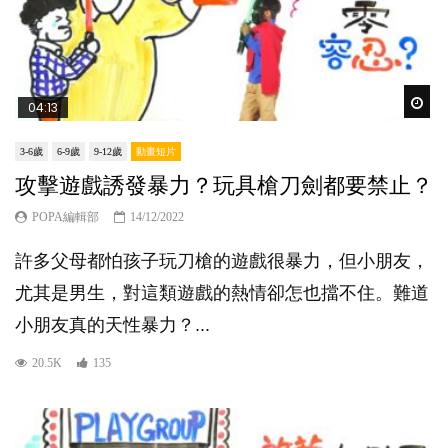
Wat
04:13
3-6歲
6-9歲
9-12歲
動畫短片
攻擊遊戲誘發暴力？玩具槍刀劍都要禁止？
POPA編輯部
14/12/2022
許多父母都怕孩子玩刀槍的遊戲很暴力，但小朋友，
尤其是男生，對這類遊戲的熱情卻怎也擋不住。難道
小朋友真的天性暴力？...
20.5K
135