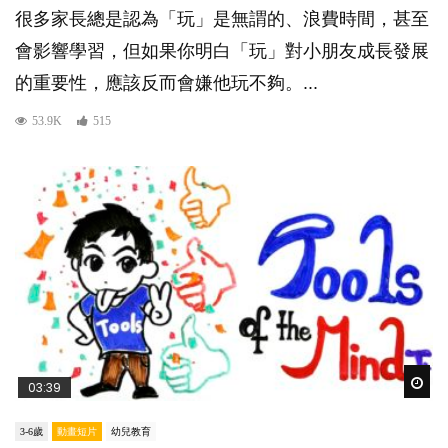
很多家長總是認為「玩」是無謂的、浪費時間，甚至
會影響學習，但如果你明白「玩」對小朋友成長發展
的重要性，應該反而會嫌他玩不夠。...
53.9K
515
Wat
03:39
3-6歲
動畫短片
幼兒教育