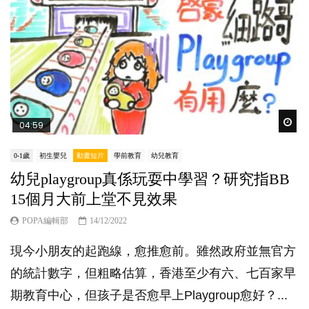
Wat
04:59
0-1歲
初生嬰兒
動畫短片
學前教育
幼兒教育
幼兒playgroup真係玩耍中學習？研究指BB
15個月大前上堂不見效果
POPA編輯部
14/12/2022
現今小朋友的起跑線，愈推愈前。雖然政府並無官方
的統計數字，但粗略估算，香港至少有六、七百家早
期教育中心，但孩子是否愈早上Playgroup愈好？...