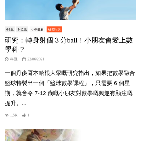
6-9歲
9-12歲
小學教育
研究咁講
研究：轉身射個３分ball！小朋友會愛上數
學科？
科豆
22/06/2021
一個丹麥哥本哈根大學嘅研究指出，如果把數學融合
籃球特製出一個「籃球數學課程」，只需要 6 個星
期，就會令 7-12 歲嘅小朋友對數學嘅興趣有顯注嘅
提升。...
1.5K
1