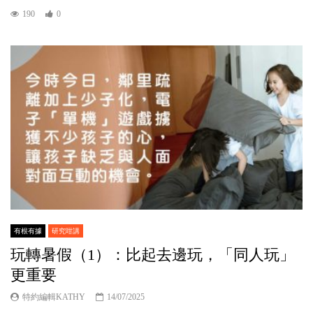
190
0
有根有據
研究咁講
玩轉暑假（1）：比起去邊玩，「同人玩」
更重要
特約編輯KATHY
14/07/2025