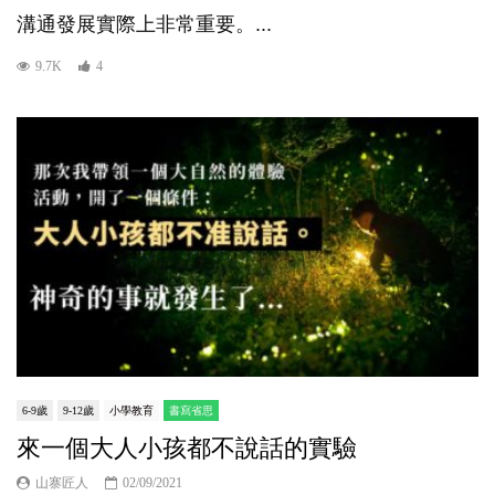
溝通發展實際上非常重要。...
9.7K
4
6-9歲
9-12歲
小學教育
書寫省思
來一個大人小孩都不說話的實驗
山寨匠人
02/09/2021