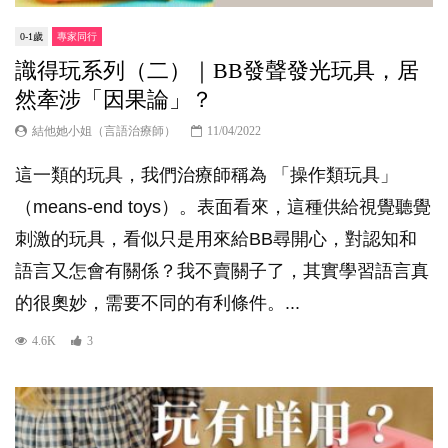
0-1歲
專家同行
識得玩系列（二）｜BB發聲發光玩具，居
然牽涉「因果論」？
結他她小姐（言語治療師）
11/04/2022
這一類的玩具，我們治療師稱為 「操作類玩具」
（means-end toys）。表面看來，這種供給視覺聽覺
刺激的玩具，看似只是用來給BB尋開心，對認知和
語言又怎會有關係？我不賣關子了，其實學習語言真
的很奧妙，需要不同的有利條件。...
4.6K
3