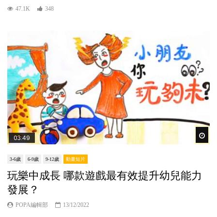
47.1K
348
Wat
03:49
3-6歲
6-9歲
9-12歲
動畫短片
玩樂中成長 哪款遊戲最有效提升幼兒能力
發展？
POPA編輯部
13/12/2022