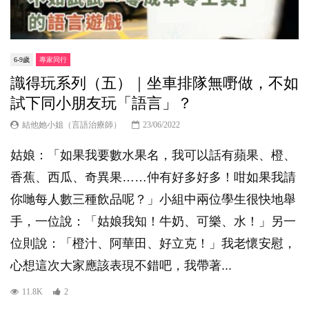
6-9歲
專家同行
識得玩系列（五）｜坐車排隊無嘢做，不如
試下同小朋友玩「語言」？
結他她小姐（言語治療師）
23/06/2022
姑娘：「如果我要數水果名，我可以話有蘋果、橙、
香蕉、西瓜、奇異果……仲有好多好多！咁如果我請
你哋每人數三種飲品呢？」小組中兩位學生很快地舉
手，一位說：「姑娘我知！牛奶、可樂、水！」另一
位則說：「橙汁、阿華田、好立克！」我老懷安慰，
心想這次大家應該表現不錯吧，我帶著...
11.8K
2