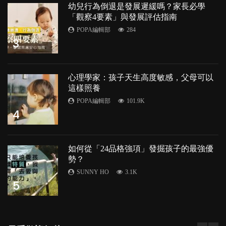
幼兒行為倒退是發展遲緩嗎？家長必學
「觀察4要素」與發展評估指南
POPA編輯部
284
3
心理學家：孩子天生高度敏感，父母可以
這樣照養
POPA編輯部
101.9K
4
如何從「24品格強項」發掘孩子的最強優
勢？
SUNNY HO
3.1K
5