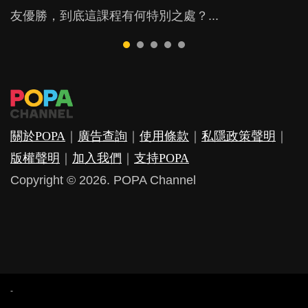
友優勝，到底這課程有何特別之處？...
期教育中心，但孩子是否愈早上Playgroup愈好？...
少出席朋友聚會等等，你以為會換來美好的親子關
因素，但原來全職和在職媽媽所養育的子女其實都各
覺？...
係，有助小朋友成長，但原來父母身心虛耗對孩子的
有擅長。...
成長可能有意想不到的影響！...
關於POPA
｜
廣告查詢
｜
使用條款
｜
私隱政策聲明
｜
版權聲明
｜
加入我們
｜
支持POPA
Copyright © 2026. POPA Channel
-