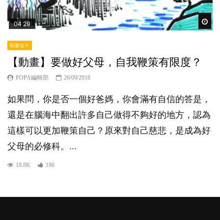
Wat
04:29
動畫短片
【動畫】要做好父母，自我鞭策有限度？
POPA編輯部
26/09/2018
如果問，你是否一個好爸媽，你會滿有自信的答是，
還是在腦海中翻出許多自己做得不夠好的地方，認為
這樣可以更加鞭策自己？原來對自己慈悲，是成為好
父母的必修科。...
18.8K
186