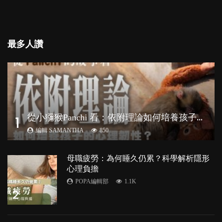
最多人讚
從
小獼猴Panchi 看：依附理論如何培養孩子心理韌性？
1
編輯 SAMANTHA
850
母職疲勞：為何睡久仍累？科學解析隱形
心理負擔
POPA編輯部
1.1K
2