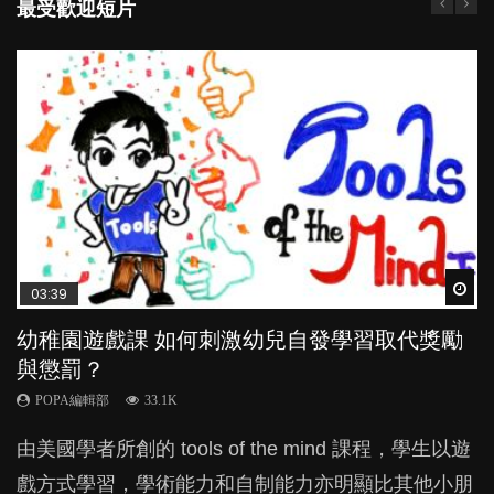
最受歡迎短片
Wat
Wat
Wat
Wat
Wat
03:39
04:59
03:02
04:18
04:06
幼稚園遊戲課 如何刺激幼兒自發學習取代獎勵
幼兒playgroup真係玩耍中學習？研究指BB 15個
老公患產後憂鬱症對BB的影響
凡事以BB為中心，就係好爸媽？｜別忽視父母
全職好？在職好？｜全職媽媽與在職媽媽的壓
與懲罰？
月大前上堂不見效果
的身心虛耗
力與價值
POPA編輯部
15.9K
POPA編輯部
POPA編輯部
POPA編輯部
POPA編輯部
33.1K
47.1K
31.5K
25.8K
BB出生後，不止媽媽，爸爸也有機會患上產後抑
由美國學者所創的 tools of the mind 課程，學生以遊
現今小朋友的起跑線，愈推愈前。雖然政府並無官方
父母日夜無間、身心俱疲地照顧BB，如何做到正向
許多媽媽心底可能都有一刻掙扎過：究竟全職好，還
鬱，影響日常生活，嚴重的甚至會有自殺，或傷害小
戲方式學習，學術能力和自制能力亦明顯比其他小朋
的統計數字，但粗略估算，香港至少有六、七百家早
教養？部份父母更會為了小朋友放棄自己的嗜好、減
是在職好。雖說每個家庭都有自己的獨特狀況和考慮
朋友的念頭。但為何爸爸患上產後抑鬱往往難以察