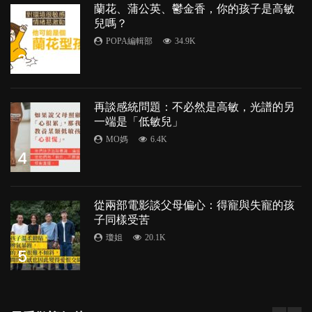
蘭花、蒲公英、鬱金香，你的孩子是高敏
兒嗎？
POPA編輯部
34.9K
3
再談感統問題：不必然是高敏，光譜的另
一端是「低敏兒」
MO媽
6.4K
4
從兩部電影談父母偏心：得寵與失寵的孩
子同樣受苦
瓊姐
20.1K
5