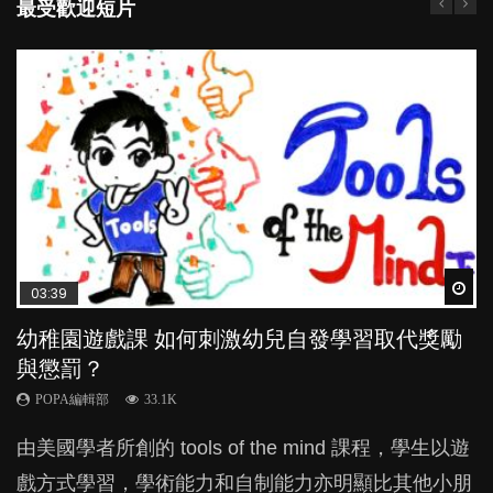
最受歡迎短片
Wat
Wat
Wat
Wat
Wat
03:39
04:59
03:02
04:06
04:18
幼稚園遊戲課 如何刺激幼兒自發學習取代獎勵
幼兒playgroup真係玩耍中學習？研究指BB 15個
老公患產後憂鬱症對BB的影響
全職好？在職好？｜全職媽媽與在職媽媽的壓
凡事以BB為中心，就係好爸媽？｜別忽視父母
與懲罰？
月大前上堂不見效果
力與價值
的身心虛耗
POPA編輯部
15.9K
POPA編輯部
POPA編輯部
POPA編輯部
POPA編輯部
33.1K
47.1K
25.8K
31.5K
BB出生後，不止媽媽，爸爸也有機會患上產後抑
由美國學者所創的 tools of the mind 課程，學生以遊
現今小朋友的起跑線，愈推愈前。雖然政府並無官方
許多媽媽心底可能都有一刻掙扎過：究竟全職好，還
父母日夜無間、身心俱疲地照顧BB，如何做到正向
鬱，影響日常生活，嚴重的甚至會有自殺，或傷害小
戲方式學習，學術能力和自制能力亦明顯比其他小朋
的統計數字，但粗略估算，香港至少有六、七百家早
是在職好。雖說每個家庭都有自己的獨特狀況和考慮
教養？部份父母更會為了小朋友放棄自己的嗜好、減
朋友的念頭。但為何爸爸患上產後抑鬱往往難以察