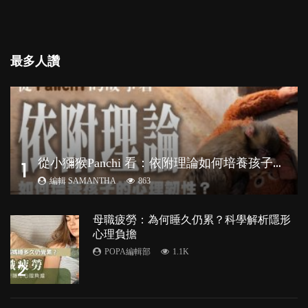
最多人讚
從
小獼猴Panchi 看：依附理論如何培養孩子心理韌性？
1
編輯 SAMANTHA
863
母職疲勞：為何睡久仍累？科學解析隱形
心理負擔
POPA編輯部
1.1K
2