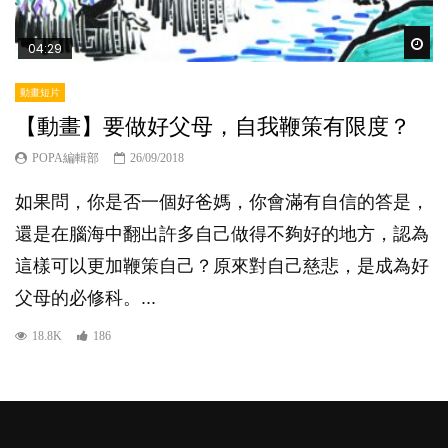
Wat
04:29
動畫短片
【動畫】要做好父母，自我鞭策有限度？
POPA編輯部
26/09/2018
如果問，你是否一個好爸媽，你會滿有自信的答是，
還是在腦海中翻出許多自己做得不夠好的地方，認為
這樣可以更加鞭策自己？原來對自己慈悲，是成為好
父母的必修科。...
18.8K
186