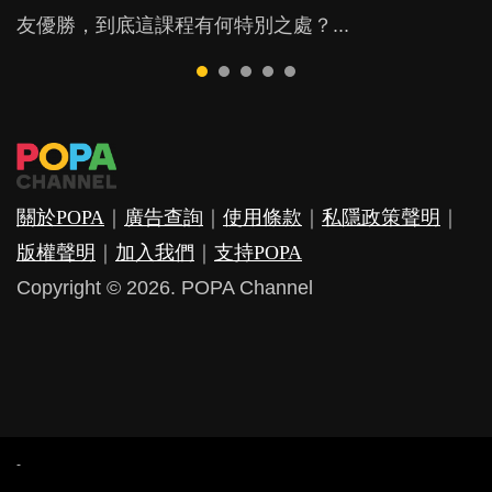
友優勝，到底這課程有何特別之處？...
期教育中心，但孩子是否愈早上Playgroup愈好？...
因素，但原來全職和在職媽媽所養育的子女其實都各
少出席朋友聚會等等，你以為會換來美好的親子關
覺？...
有擅長。...
係，有助小朋友成長，但原來父母身心虛耗對孩子的
成長可能有意想不到的影響！...
關於POPA
｜
廣告查詢
｜
使用條款
｜
私隱政策聲明
｜
版權聲明
｜
加入我們
｜
支持POPA
Copyright © 2026. POPA Channel
-