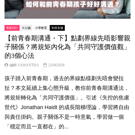
專家同行
9-12歲
小學教育
有根有據
【前青春期溝通・下】點劃界線先唔影響親
子關係？將規矩內化為「共同守護價值觀」
的3個心法
編輯 SAMANTHA
22/04/2026
孩子踏入前青春期，過去的界線點樣劃先唔會變拉
扯？本文延續上集心態升級，教你前青春期溝通法，
將規矩轉化為「共同守護價值」。引述《失控的焦慮
世代》Jonathan Haidt 的成長階梯理論，學習將自由
與責任掛鈎。親子關係不是一時意氣，學習做一個
「穩定而且一直都在」的...