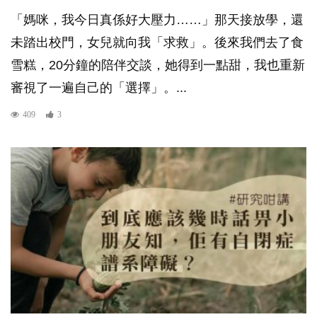
「媽咪，我今日真係好大壓力……」那天接放學，還
未踏出校門，女兒就向我「求救」。後來我們去了食
雪糕，20分鐘的陪伴交談，她得到一點甜，我也重新
審視了一遍自己的「選擇」。...
409
3