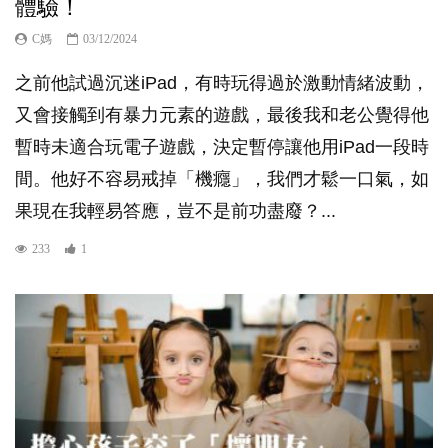
體驗！
C媽
03/12/2024
之前他試過沉迷iPad，有時玩得過於激動情緒波動，
又會接觸到有暴力元素的遊戲，最後我和老公覺得他
暫時未適合玩電子遊戲，決定暫停讓他用iPad一段時
間。他好不容易戒掉「機癮」，我們才鬆一口氣，如
果現在我輕易答應，豈不是前功盡廢？...
233
1