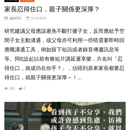
家長忍得住口，親子關係更深厚？
編輯阿E
21/10/2024
研究建議父母應該避免不斷打擾子女，反而應給予空
間子女主動溝通，或父母亦可利用一些唔需要即時回
應嘅溝通工具，例如留下短訊或者錄音傳遞訊息等
等。阿E諗起以前有條短片講延遲享樂，片名叫「忍
得住口，就成功在你手？」，估唔到原來家長都要忍
得住口，就親子關係更深厚～！...
249
0