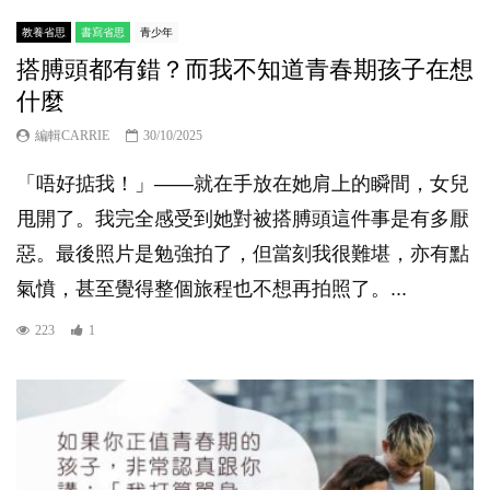
教養省思
書寫省思
青少年
搭膊頭都有錯？而我不知道青春期孩子在想
什麼
編輯CARRIE
30/10/2025
「唔好掂我！」——就在手放在她肩上的瞬間，女兒
甩開了。我完全感受到她對被搭膊頭這件事是有多厭
惡。最後照片是勉強拍了，但當刻我很難堪，亦有點
氣憤，甚至覺得整個旅程也不想再拍照了。...
223
1