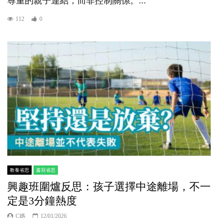
尊重的親子連結，而非控制關係。...
112
0
教養省思
書寫省思
興趣班圍爐反思：孩子選擇中途離場，不一
定是3分鐘熱度
C媽
12/01/2026