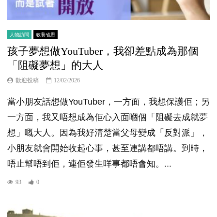
人物訪問
教養省思
孩子夢想做YouTuber，我卻差點成為那個
「阻礙夢想」的大人
歡迎投稿
12/02/2026
當小朋友話想做YouTuber，一方面，我想保護佢；另
一方面，我又唔想成為佢心入面嗰個「阻礙去成就夢
想」嘅大人。因為我好清楚當父母變成「反對派」，
小朋友就會開始收起心事，甚至連講都唔講。到時，
唔止幫唔到佢，連佢發生咩事都唔會知。...
93
0