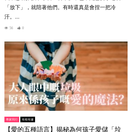
「放下」，就陪著他們。有時還真是會捏一把冷
汗。...
56
0
專家同行
有根有據
【愛的五種語言】揭秘為何孩子愛儲「垃