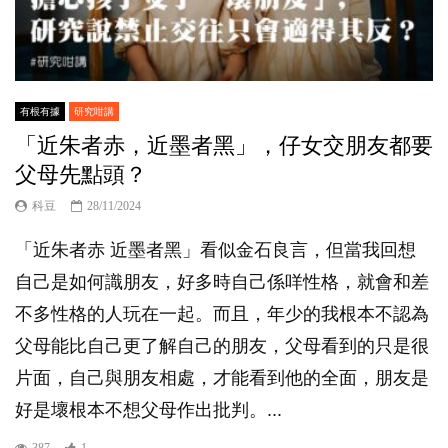
有根有據
研究咁講
「近朱者赤，近墨者黑」，仔女交朋友都要
父母先點頭？
科豆
28/11/2024
「近朱者赤 近墨者黑」看似金石良言，但當我回想
自己是如何識朋友，好多時自己係咩性格，就會和差
不多性格的人玩在一起。而且，年少的我根本不認為
父母能比自己更了解自己的朋友，父母看到的只是很
片面，自己與朋友相處，才能看到他的全面，朋友是
好是壞根本不想父母作出批判。...
387
1