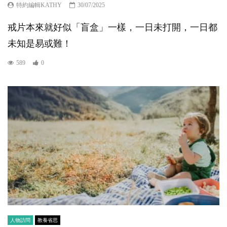
特約編輯KATHY
30/07/2025
戒片本來就好似「盲盒」一樣，一日未打開，一日都
未知是易或難！
589
0
人物訪問
教養省思