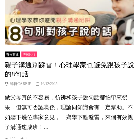
有根有據
專家同行
親子溝通別踩雷！心理學家也避免跟孩子說
的8句話
編輯CARRIE
16/12/2025
做父母真的不容易，彷彿和孩子說句話都怕帶來後
果，但無可否認嘅係，理論同知識會有一定幫助。不
如聽下幾位專家意見，一齊學下點避雷，來個有效親
子溝通速成班！...
132
1