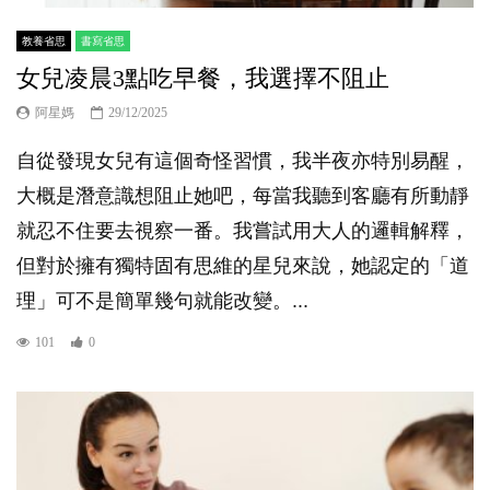
教養省思
書寫省思
女兒凌晨3點吃早餐，我選擇不阻止
阿星媽
29/12/2025
自從發現女兒有這個奇怪習慣，我半夜亦特別易醒，
大概是潛意識想阻止她吧，每當我聽到客廳有所動靜
就忍不住要去視察一番。我嘗試用大人的邏輯解釋，
但對於擁有獨特固有思維的星兒來說，她認定的「道
理」可不是簡單幾句就能改變。...
101
0