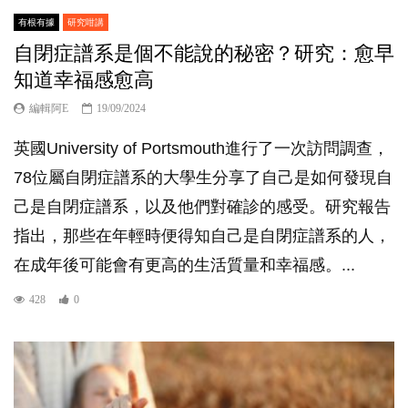
有根有據
研究咁講
自閉症譜系是個不能說的秘密？研究：愈早
知道幸福感愈高
編輯阿E
19/09/2024
英國University of Portsmouth進行了一次訪問調查，
78位屬自閉症譜系的大學生分享了自己是如何發現自
己是自閉症譜系，以及他們對確診的感受。研究報告
指出，那些在年輕時便得知自己是自閉症譜系的人，
在成年後可能會有更高的生活質量和幸福感。...
428
0