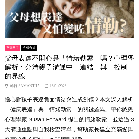
專家同行
有根有據
父母表達不開心是「情緒勒索」嗎？心理學
解析：分清親子溝通中「連結」與「控制」
的界線
編輯 SAMANTHA
16/01/2026
擔心對孩子表達負面情緒會造成創傷？本文深入解析
「健康表達」與「情緒勒索」的關鍵差異。帶你認識
心理學家 Susan Forward 提出的情緒勒索，並透過 3
大溝通重點與自我檢查清單，幫助家長建立充滿愛與