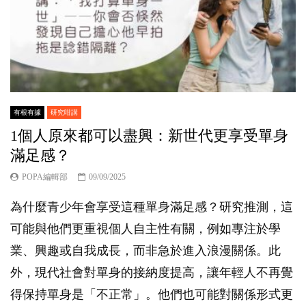
有根有據
研究咁講
1個人原來都可以盡興：新世代更享受單身
滿足感？
POPA編輯部
09/09/2025
為什麼青少年會享受這種單身滿足感？研究推測，這
可能與他們更重視個人自主性有關，例如專注於學
業、興趣或自我成長，而非急於進入浪漫關係。此
外，現代社會對單身的接納度提高，讓年輕人不再覺
得保持單身是「不正常」。他們也可能對關係形式更