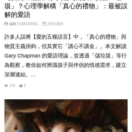
圾」？心理學解構「真心的禮物」：最被誤
解的愛語
編輯 SAMANTHA
23/01/2026
許多人誤將【愛的五種語言】中，「真心的禮物」與
物質主義掛鉤，但其實它「講心不講金」。本文解讀
Gary Chapman 的愛語理論，並透過「儲垃圾」等行
為觀察，教你如何辨識孩子與伴侶的情感需求，建立
深層連結。...
119
0