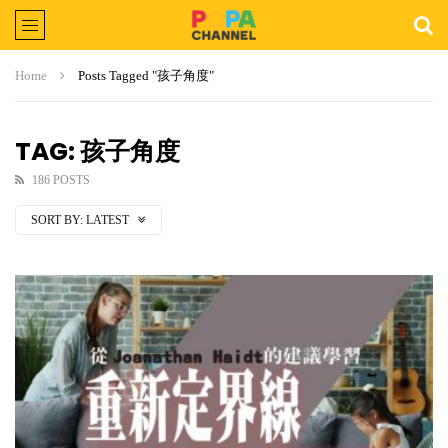
Home
Posts Tagged "孩子角度"
TAG: 孩子角度
186 POSTS
SORT BY:
LATEST