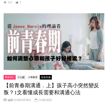
513
2
專家同行
9-12歲
小學教育
有根有據
【前青春期溝通．上】孩子高小突然變反
叛？1文看懂成長需要和溝通心法
編輯 SAMANTHA
21/04/2026