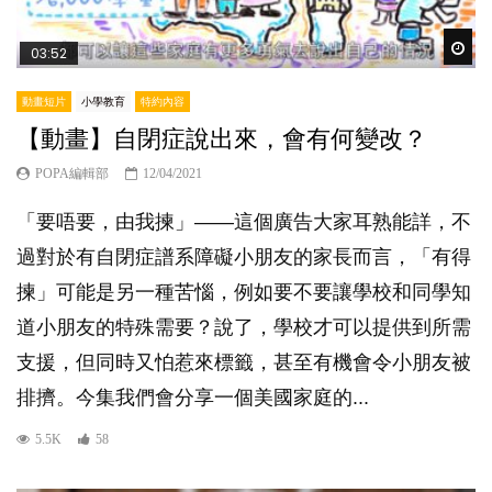
Wat
03:52
動畫短片
小學教育
特約內容
【動畫】自閉症說出來，會有何變改？
POPA編輯部
12/04/2021
「要唔要，由我揀」——這個廣告大家耳熟能詳，不
過對於有自閉症譜系障礙小朋友的家長而言，「有得
揀」可能是另一種苦惱，例如要不要讓學校和同學知
道小朋友的特殊需要？說了，學校才可以提供到所需
支援，但同時又怕惹來標籤，甚至有機會令小朋友被
排擠。今集我們會分享一個美國家庭的...
5.5K
58