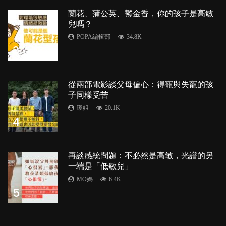
蘭花、蒲公英、鬱金香，你的孩子是高敏
兒嗎？
POPA編輯部
34.8K
3
從兩部電影談父母偏心：得寵與失寵的孩
子同樣受苦
瓊姐
20.1K
4
再談感統問題：不必然是高敏，光譜的另
一端是「低敏兒」
MO媽
6.4K
5