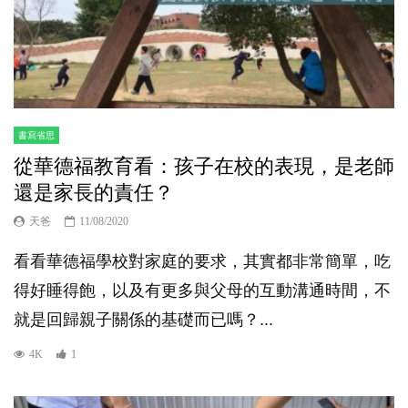
書寫省思
從華德福教育看：孩子在校的表現，是老師
還是家長的責任？
天爸
11/08/2020
看看華德福學校對家庭的要求，其實都非常簡單，吃
得好睡得飽，以及有更多與父母的互動溝通時間，不
就是回歸親子關係的基礎而已嗎？...
4K
1