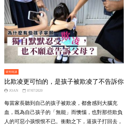
研究咁講
比欺凌更可怕的，是孩子被欺凌了不告訴你
JOAN
07/07/2020
每當家長聽到自己的孩子被欺凌，都會感到大腦充
血，既為自己孩子的「無能」而懊惱，也對那些欺負
人的可惡小孩恨恨不已。衝動之下，逼孩子打回去，