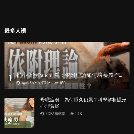
最多人讚
從
小獼猴Panchi 看：依附理論如何培養孩子心理韌性？
1
編輯 SAMANTHA
859
母職疲勞：為何睡久仍累？科學解析隱形
心理負擔
POPA編輯部
1.1K
2