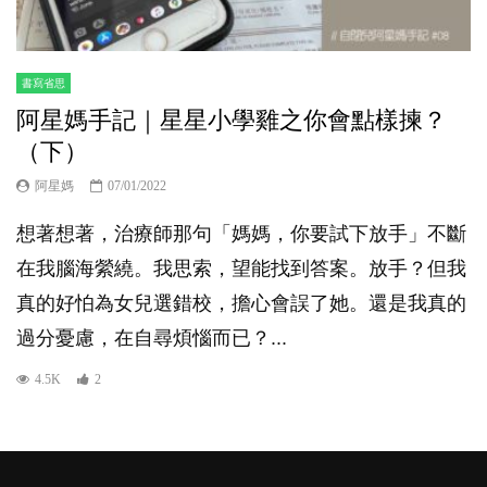
書寫省思
阿星媽手記｜星星小學雞之你會點樣揀？
（下）
阿星媽
07/01/2022
想著想著，治療師那句「媽媽，你要試下放手」不斷
在我腦海縈繞。我思索，望能找到答案。放手？但我
真的好怕為女兒選錯校，擔心會誤了她。還是我真的
過分憂慮，在自尋煩惱而已？...
4.5K
2