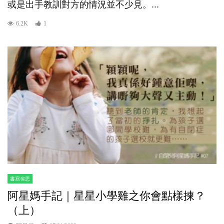
或是出手教訓對方的情況並不少見。...
6.2K
1
書寫省思
阿星媽手記｜星星小學雞之你會點樣揀？
（上）