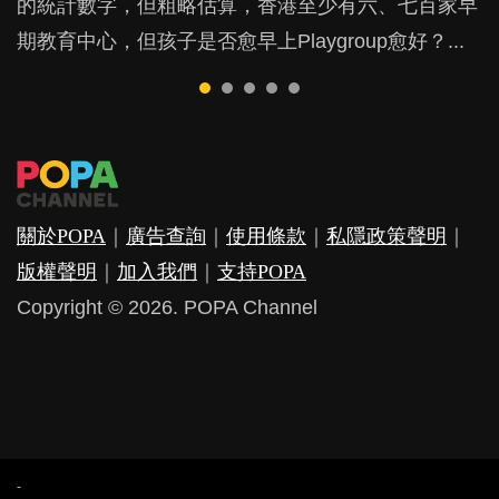
的統計數字，但粗略估算，香港至少有六、七百家早
戲方式學習，學術能力和自制能力亦明顯比其他小朋
是在職好。雖說每個家庭都有自己的獨特狀況和考慮
朋友的念頭。但為何爸爸患上產後抑鬱往往難以察
他們放東西入口，隨時會影響孩子的身心發展？...
期教育中心，但孩子是否愈早上Playgroup愈好？...
友優勝，到底這課程有何特別之處？...
因素，但原來全職和在職媽媽所養育的子女其實都各
覺？...
有擅長。...
關於POPA
｜
廣告查詢
｜
使用條款
｜
私隱政策聲明
｜
版權聲明
｜
加入我們
｜
支持POPA
Copyright © 2026. POPA Channel
-