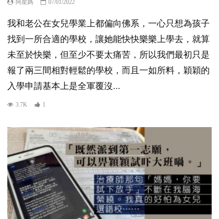
阿星媽
07/01/2022
我和老公在女兒學業上都偏向佛系，一心只想為孩子
找到一所合適的學校，讓她能快快樂樂上學去，就算
未至於快樂，但至少不要太痛苦，所以我們最初只是
報了兩三間相對輕鬆的學校，而且一如所料，穎穎的
入學申請基本上是全軍覆沒...
3.7K
1