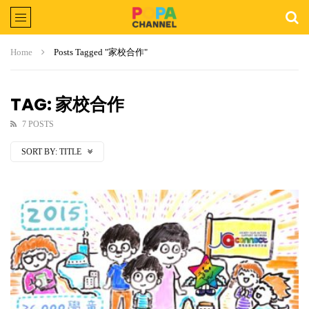
Home
Posts Tagged "家校合作"
TAG: 家校合作
7 POSTS
SORT BY:
TITLE