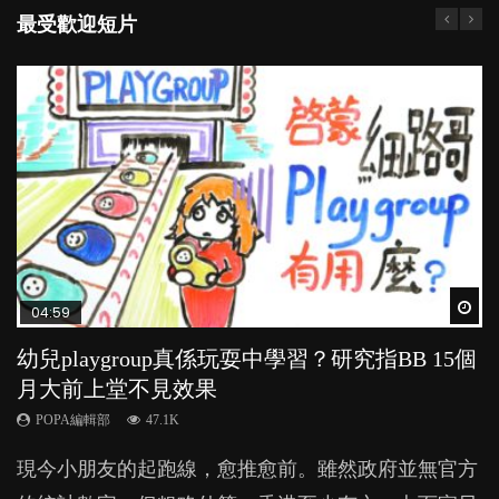
最受歡迎短片
Wat
Wat
Wat
Wat
Wat
04:59
03:39
03:02
04:06
03:41
幼兒playgroup真係玩耍中學習？研究指BB 15個
幼稚園遊戲課 如何刺激幼兒自發學習取代獎勵
老公患產後憂鬱症對BB的影響
全職好？在職好？｜全職媽媽與在職媽媽的壓
BB口腔期乜都放入口，父母該制止還是放手？
月大前上堂不見效果
與懲罰？
力與價值
POPA編輯部
POPA編輯部
15.9K
25.5K
POPA編輯部
POPA編輯部
POPA編輯部
47.1K
33.1K
25.8K
BB出生後，不止媽媽，爸爸也有機會患上產後抑
BB最喜歡隨手拿起什麼都放入口中，有人說一旦養
現今小朋友的起跑線，愈推愈前。雖然政府並無官方
由美國學者所創的 tools of the mind 課程，學生以遊
許多媽媽心底可能都有一刻掙扎過：究竟全職好，還
鬱，影響日常生活，嚴重的甚至會有自殺，或傷害小
成吮手指的習慣，大個就很難戒，但原來一刀切阻止