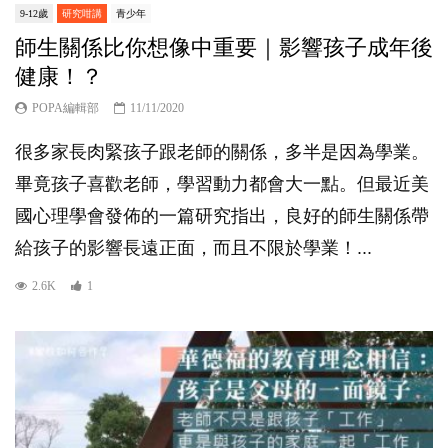
9-12歲
研究咁講
青少年
師生關係比你想像中重要｜影響孩子成年後
健康！？
POPA編輯部
11/11/2020
很多家長肉緊孩子跟老師的關係，多半是因為學業。
畢竟孩子喜歡老師，學習動力都會大一點。但最近美
國心理學會發佈的一篇研究指出，良好的師生關係帶
給孩子的影響長遠正面，而且不限於學業！...
2.6K
1