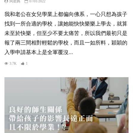
阿星媽
07/01/2022
我和老公在女兒學業上都偏向佛系，一心只想為孩子
找到一所合適的學校，讓她能快快樂樂上學去，就算
未至於快樂，但至少不要太痛苦，所以我們最初只是
報了兩三間相對輕鬆的學校，而且一如所料，穎穎的
入學申請基本上是全軍覆沒...
3.7K
1