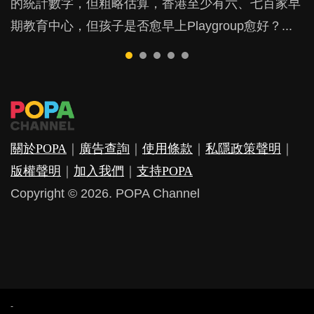
的統計數字，但粗略估算，香港至少有六、七百家早
戲方式學習，學術能力和自制能力亦明顯比其他小朋
是在職好。雖說每個家庭都有自己的獨特狀況和考慮
朋友的念頭。但為何爸爸患上產後抑鬱往往難以察
他們放東西入口，隨時會影響孩子的身心發展？...
期教育中心，但孩子是否愈早上Playgroup愈好？...
友優勝，到底這課程有何特別之處？...
因素，但原來全職和在職媽媽所養育的子女其實都各
覺？...
有擅長。...
關於POPA
｜
廣告查詢
｜
使用條款
｜
私隱政策聲明
｜
版權聲明
｜
加入我們
｜
支持POPA
Copyright © 2026. POPA Channel
-