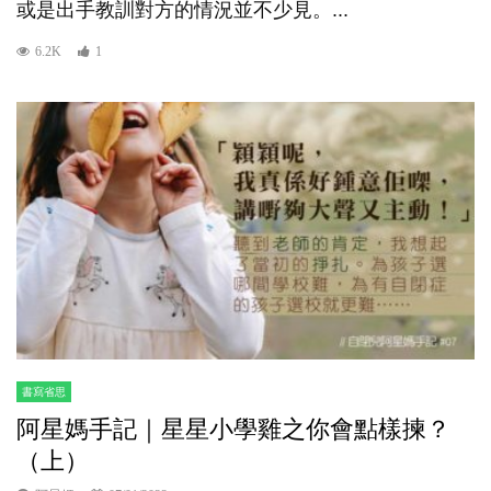
或是出手教訓對方的情況並不少見。...
6.2K
1
書寫省思
阿星媽手記｜星星小學雞之你會點樣揀？
（上）