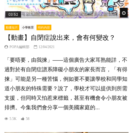
Wat
03:52
動畫短片
小學教育
特約內容
【動畫】自閉症說出來，會有何變改？
POPA編輯部
12/04/2021
「要唔要，由我揀」——這個廣告大家耳熟能詳，不
過對於有自閉症譜系障礙小朋友的家長而言，「有得
揀」可能是另一種苦惱，例如要不要讓學校和同學知
道小朋友的特殊需要？說了，學校才可以提供到所需
支援，但同時又怕惹來標籤，甚至有機會令小朋友被
排擠。今集我們會分享一個美國家庭的...
5.5K
58