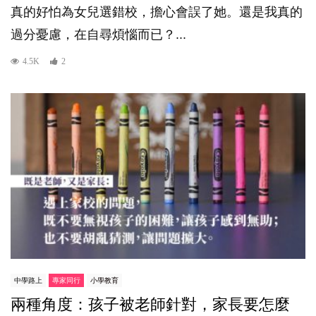
真的好怕為女兒選錯校，擔心會誤了她。還是我真的
過分憂慮，在自尋煩惱而已？...
4.5K
2
中學路上
專家同行
小學教育
兩種角度：孩子被老師針對，家長要怎麼