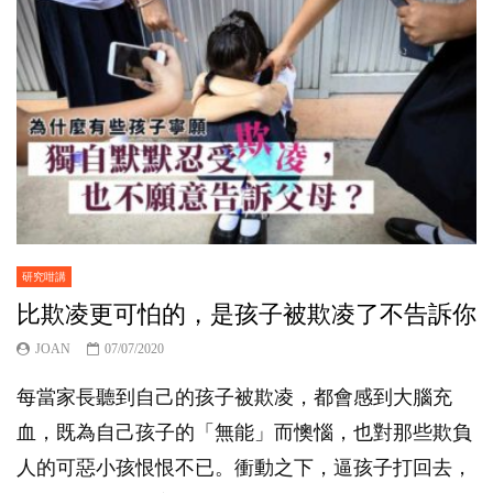
研究咁講
比欺凌更可怕的，是孩子被欺凌了不告訴你
JOAN
07/07/2020
每當家長聽到自己的孩子被欺凌，都會感到大腦充
血，既為自己孩子的「無能」而懊惱，也對那些欺負
人的可惡小孩恨恨不已。衝動之下，逼孩子打回去，