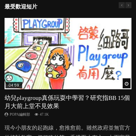
最受歡迎短片
Wat
Wat
Wat
Wat
Wat
04:59
03:39
03:02
04:06
03:41
幼兒playgroup真係玩耍中學習？研究指BB 15個
幼稚園遊戲課 如何刺激幼兒自發學習取代獎勵
老公患產後憂鬱症對BB的影響
全職好？在職好？｜全職媽媽與在職媽媽的壓
BB口腔期乜都放入口，父母該制止還是放手？
月大前上堂不見效果
與懲罰？
力與價值
POPA編輯部
POPA編輯部
15.9K
25.5K
POPA編輯部
POPA編輯部
POPA編輯部
47.1K
33.1K
25.8K
BB出生後，不止媽媽，爸爸也有機會患上產後抑
BB最喜歡隨手拿起什麼都放入口中，有人說一旦養
現今小朋友的起跑線，愈推愈前。雖然政府並無官方
由美國學者所創的 tools of the mind 課程，學生以遊
許多媽媽心底可能都有一刻掙扎過：究竟全職好，還
鬱，影響日常生活，嚴重的甚至會有自殺，或傷害小
成吮手指的習慣，大個就很難戒，但原來一刀切阻止