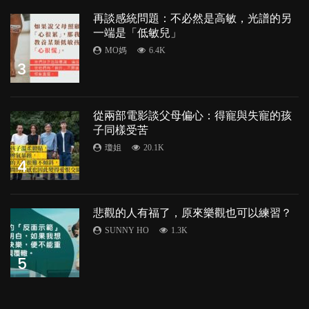
再談感統問題：不必然是高敏，光譜的另
一端是「低敏兒」
MO媽
6.4K
3
從兩部電影談父母偏心：得寵與失寵的孩
子同樣受苦
瓊姐
20.1K
4
悲觀的人有福了，原來樂觀也可以練習？
SUNNY HO
1.3K
5