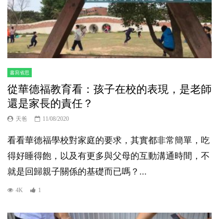
書寫省思
從華德福教育看：孩子在校的表現，是老師
還是家長的責任？
天爸
11/08/2020
看看華德福學校對家庭的要求，其實都非常簡單，吃
得好睡得飽，以及有更多與父母的互動溝通時間，不
就是回歸親子關係的基礎而已嗎？...
4K
1