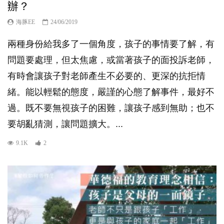
辦？
海豚EE
24/06/2019
兩種身份給我多了一個角度，孩子的事情要了解，有
問題要處理，但太焦慮，或當著孩子的面投訴老師，
有時會讓孩子對老師產生不必要的、更深的抗拒情
緒。能以輕鬆的態度，嚴謹的心態了解事件，最好不
過。既不要無視孩子的困難，讓孩子感到無助；也不
要胡亂猜測，讓問題擴大。...
9.1K
2