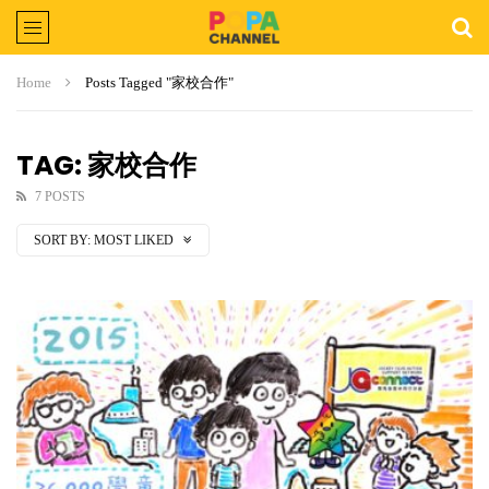
Home
Posts Tagged "家校合作"
TAG: 家校合作
7 POSTS
SORT BY:
MOST LIKED