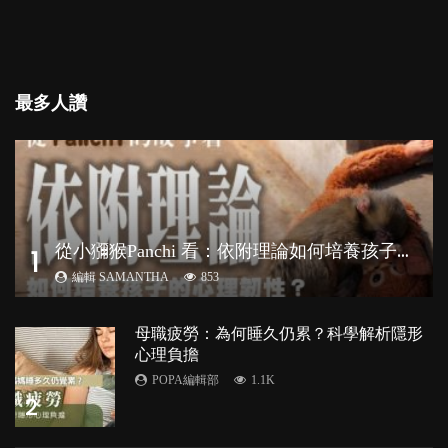
最多人讚
從
小獼猴Panchi 看：依附理論如何培養孩子心理韌性？
1
編輯 SAMANTHA
853
母職疲勞：為何睡久仍累？科學解析隱形
心理負擔
POPA編輯部
1.1K
2