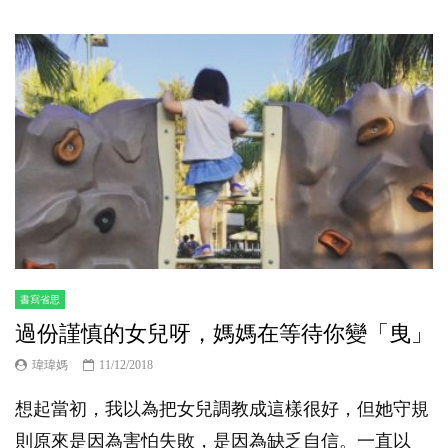
書寫省思
過份謹慎的女兒呀，媽媽在等待你變「曳」
瑋瑋媽
11/12/2018
想起當初，我以為把女兒調教成這樣很好，但她守規
則原來是因為害怕失敗，是因為缺乏自信。一直以