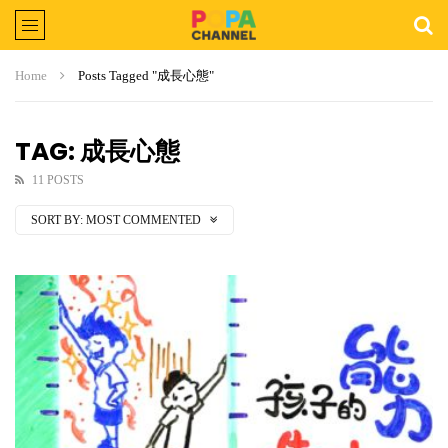
Home
Posts Tagged "成長心態"
TAG: 成長心態
11 POSTS
SORT BY:
MOST COMMENTED