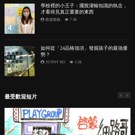
學校裡的小王子：擺脫灌輸知識的執念，
才看得見真正重要的東西
歡迎投稿
7.3K
4
如何從「24品格強項」發掘孩子的最強優
勢？
SUNNY HO
3.1K
5
最受歡迎短片