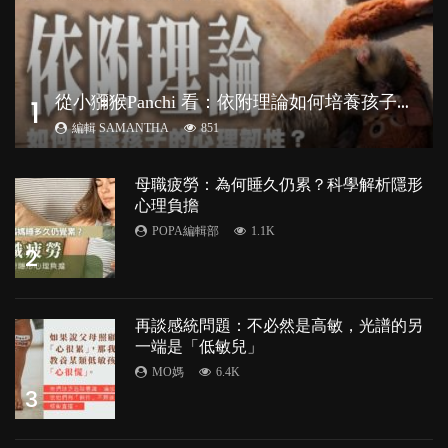
從
小獼猴Panchi 看：依附理論如何培養孩子心理韌性？
1
編輯 SAMANTHA
851
母職疲勞：為何睡久仍累？科學解析隱形
心理負擔
POPA編輯部
1.1K
2
再談感統問題：不必然是高敏，光譜的另
一端是「低敏兒」
MO媽
6.4K
3