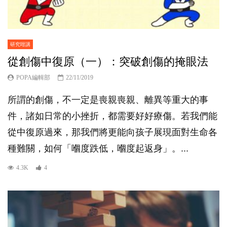
研究咁講
從創傷中復原（一）：突破創傷的掩眼法
POPA編輯部
22/11/2019
所謂的創傷，不一定是喪親喪親、離異等重大的事
件，諸如日常的小挫折，都需要好好療傷。若我們能
從中復原過來，那我們將更能向孩子展現面對生命各
種難關，如何「嗰度跌低，嗰度起返身」。...
4.3K
4