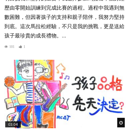
歷由零開始訓練到完成比賽的過程。過程中我遇到無
數困難，但因著孩子的支持和親子陪伴，我努力堅持
到底。這次馬拉松經驗，不只是我的挑戰，更是送給
孩子最珍貴的成長禮物。...
101
1
Wat
03:04