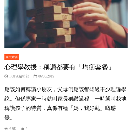
研究咁講
心理學教授：稱讚都要有「均衡套餐」
POPA編輯部
06/05/2019
應該如何稱讚小朋友，父母們應該都聽過不少理論學
說。但係專家一時就叫家長稱讚過程，一時就叫我地
稱讚孩子的特質，真係有種「媽，我好亂」嘅感
覺。...
6.9K
2