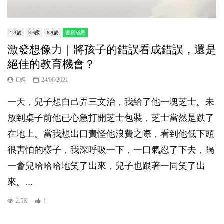
1-3歲
3-6歲
6-9歲
書寫省思
激發想像力｜將孩子的錯誤看成錯誤，還是
絕佳的教育機會？
C媽
24/06/2021
一天，兒子想自己弄三文治，我給了他一塊芝士。未
放到桌子前他已心急打開芝士包裝，芝士當然是跌了
在地上。當我想出口責怪他浪費之際，看到他低下頭
很害怕的樣子，我深呼吸一下，一口氣忍了下去，隔
一會兒哈哈哈地笑了出來，兒子也跟著一同笑了出
來。...
2.5K
1