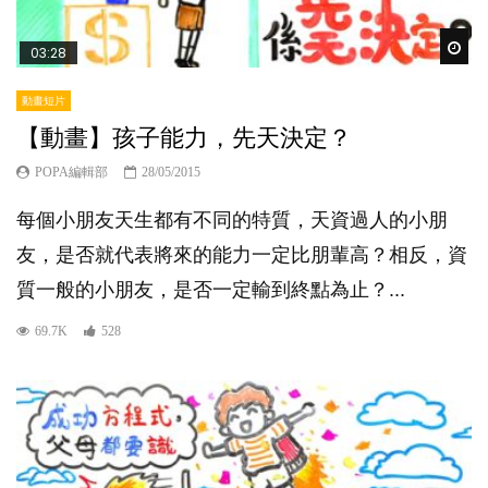
Wat
03:28
動畫短片
【動畫】孩子能力，先天決定？
POPA編輯部
28/05/2015
每個小朋友天生都有不同的特質，天資過人的小朋
友，是否就代表將來的能力一定比朋輩高？相反，資
質一般的小朋友，是否一定輸到終點為止？...
69.7K
528