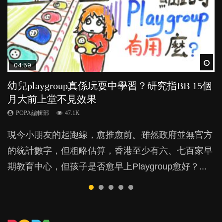
Wat
Wat
Wat
Wat
Wat
04:59
03:39
03:02
04:06
04:18
幼兒playgroup真係玩耍中學習？研究指BB 15個
幼稚園遊戲課 如何刺激幼兒自發學習取代獎勵
老公患產後憂鬱症對BB的影響
全職好？在職好？｜全職媽媽與在職媽媽的壓
凡事以BB為中心，就係好爸媽？｜別忽視父母
月大前上堂不見效果
與懲罰？
力與價值
的身心虛耗
POPA編輯部
15.9K
POPA編輯部
POPA編輯部
POPA編輯部
POPA編輯部
47.1K
33.1K
25.8K
31.5K
BB出生後，不止媽媽，爸爸也有機會患上產後抑
現今小朋友的起跑線，愈推愈前。雖然政府並無官方
由美國學者所創的 tools of the mind 課程，學生以遊
許多媽媽心底可能都有一刻掙扎過：究竟全職好，還
父母日夜無間、身心俱疲地照顧BB，如何做到正向
鬱，影響日常生活，嚴重的甚至會有自殺，或傷害小
的統計數字，但粗略估算，香港至少有六、七百家早
戲方式學習，學術能力和自制能力亦明顯比其他小朋
是在職好。雖說每個家庭都有自己的獨特狀況和考慮
教養？部份父母更會為了小朋友放棄自己的嗜好、減
朋友的念頭。但為何爸爸患上產後抑鬱往往難以察
期教育中心，但孩子是否愈早上Playgroup愈好？...
友優勝，到底這課程有何特別之處？...
因素，但原來全職和在職媽媽所養育的子女其實都各
少出席朋友聚會等等，你以為會換來美好的親子關
覺？...
有擅長。...
係，有助小朋友成長，但原來父母身心虛耗對孩子的
成長可能有意想不到的影響！...