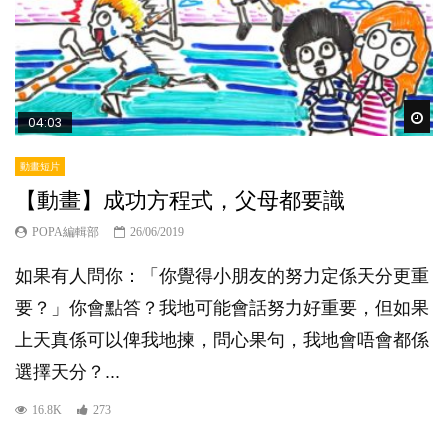
Wat
04:03
動畫短片
【動畫】成功方程式，父母都要識
POPA編輯部
26/06/2019
如果有人問你：「你覺得小朋友的努力定係天分更重
要？」你會點答？我地可能會話努力好重要，但如果
上天真係可以俾我地揀，問心果句，我地會唔會都係
選擇天分？...
16.8K
273