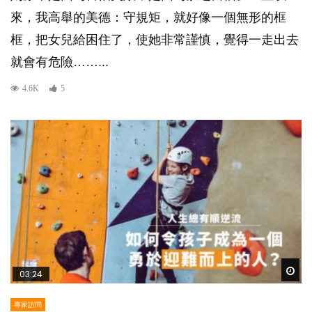
來，我高舉的美德：守規矩，就好像一個無形的框
框，把女兒給困住了，使她非常謹慎，覺得一走出去
就會有危險……...
4.6K
5
Wat
03:24
專家訪問