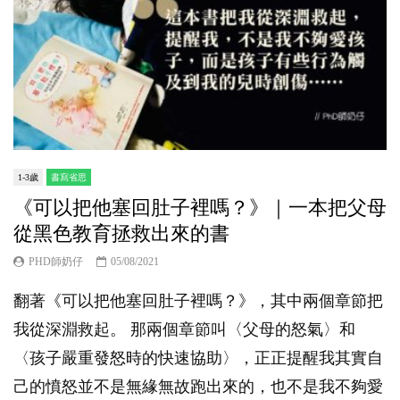
1-3歲
書寫省思
《可以把他塞回肚子裡嗎？》｜一本把父母
從黑色教育拯救出來的書
PHD師奶仔
05/08/2021
翻著《可以把他塞回肚子裡嗎？》，其中兩個章節把
我從深淵救起。 那兩個章節叫〈父母的怒氣〉和
〈孩子嚴重發怒時的快速協助〉，正正提醒我其實自
己的憤怒並不是無緣無故跑出來的，也不是我不夠愛