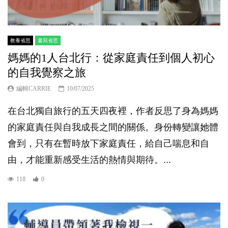
教養省思
書寫省思
媽媽的1人台北行：從家庭責任到個人初心
的自我覺察之旅
編輯CARRIE
10/07/2025
在台北獨自旅行的五天四夜裡，作者反思了身為媽媽
的家庭責任與自我成長之間的關係。身份轉變讓她體
會到，只有在暫時放下家庭責任，給自己喘息和自
由，才能重新感受生活的熱情與期待。...
118
0