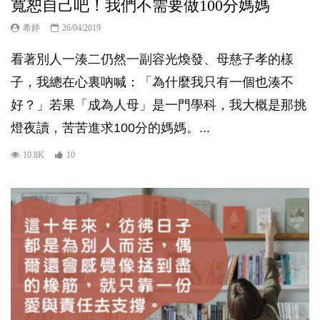
寬恕自己吧！我們不需要做100分媽媽
希婷
26/04/2019
看著別人一湊二仍然一副容光煥發、母慈子孝的樣
子，我總在心裏吶喊：「為什麼我只有一個也湊不
好？」若果「成為人母」是一門學科，我大概是那挑
燈夜讀，苦苦進求100分的媽媽。...
10.8K
10