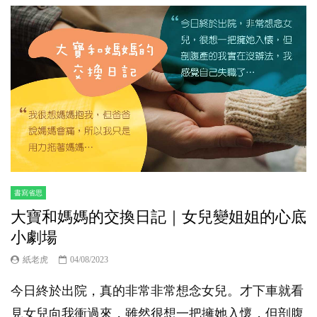
書寫省思
大寶和媽媽的交換日記｜女兒變姐姐的心底
小劇場
紙老虎
04/08/2023
今日終於出院，真的非常非常想念女兒。才下車就看
見女兒向我衝過來，雖然很想一把擁她入懷，但剖腹