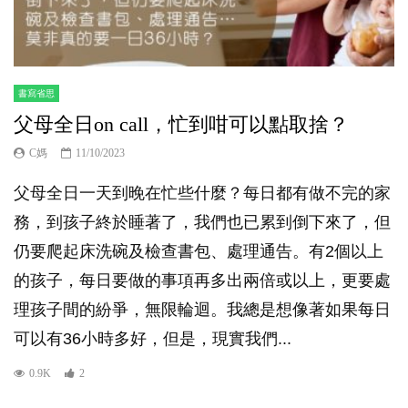
書寫省思
父母全日on call，忙到咁可以點取捨？
C媽
11/10/2023
父母全日一天到晚在忙些什麼？每日都有做不完的家
務，到孩子終於睡著了，我們也已累到倒下來了，但
仍要爬起床洗碗及檢查書包、處理通告。有2個以上
的孩子，每日要做的事項再多出兩倍或以上，更要處
理孩子間的紛爭，無限輪迴。我總是想像著如果每日
可以有36小時多好，但是，現實我們...
0.9K
2