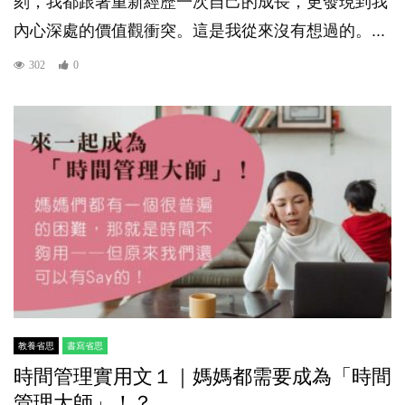
刻，我都跟著重新經歷一次自己的成長，更發現到我
內心深處的價值觀衝突。這是我從來沒有想過的。...
302
0
教養省思
書寫省思
時間管理實用文１｜媽媽都需要成為「時間
管理大師」！？