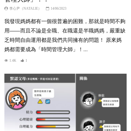
李心尹（NATALIE）
14/06/2023
我發現媽媽都有一個很普遍的困難，那就是時間不夠
用——而且不論是全職、在職還是半職媽媽，嚴重缺
乏時間自由運用都是我們共同擁有的問題！ 原來媽
媽都需要成為「時間管理大師」！...
1.4K
1