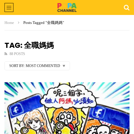
Home
Posts Tagged "全職媽媽"
TAG: 全職媽媽
88 POSTS
SORT BY:
MOST COMMENTED