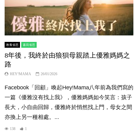
教養省思
書寫省思
8年後，我終於由狼狽母親踏上優雅媽媽之
路
HEY!MAMA
26/01/2026
Facebook「回顧」喚起Hey!Mama八年前為我們寫的
一篇《優雅沒有找上我》，優雅媽媽如今笑言：孩子
長大，小自由回歸，優雅終於悄然找上門，母女之間
亦換上另一種相處。...
138
1