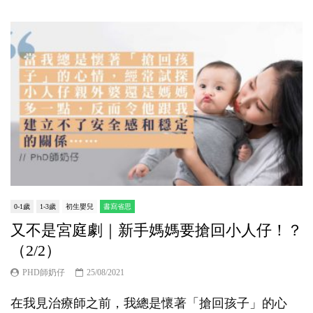
0-1歲
1-3歲
初生嬰兒
書寫省思
又不是宮庭劇｜新手媽媽要搶回小人仔！？
（2/2）
PHD師奶仔
25/08/2021
在我見治療師之前，我總是懷著「搶回孩子」的心