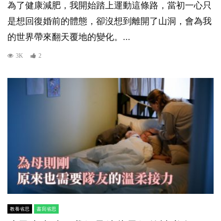
為了健康減肥，我開始踏上運動這條路，當初一心只
是想回復婚前的體態，卻沒想到離開了山洞，會為我
的世界帶來翻天覆地的變化。...
3K
2
教養省思
書寫省思