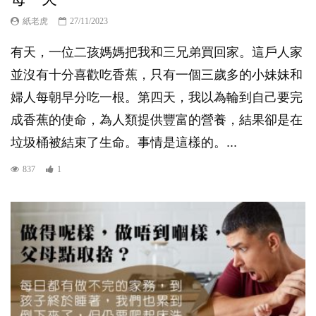
紙老虎
27/11/2023
有天，一位二孩媽媽把我和三兄弟買回家。這戶人家
並沒有十分喜歡吃香蕉，只有一個三歲多的小妹妹和
婦人每朝早分吃一根。第四天，我以為輪到自己要完
成香蕉的使命，為人類提供豐富的營養，結果卻是在
垃圾桶被結束了生命。事情是這樣的。...
837
1