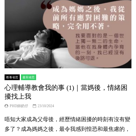
教養省思
書寫省思
心理輔導教會我的事 (1)｜當媽後，情緒困
擾找上我
PHD師奶仔
23/10/2024
唔知大家成為父母後，經歷情緒困擾的時刻有沒有變
多了？成為媽媽之後，最令我感到惶恐和最焦慮的，