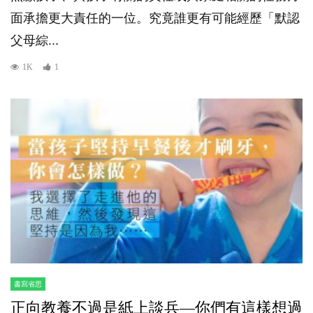
面承擔更大責任的一位。究竟誰更有可能經歷「默認
父母綜...
1K
1
書寫省思
正向教養不過是紙上談兵—你們有這樣想過