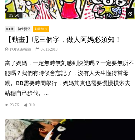
Wat
03:50
0-1歲
初生嬰兒
動畫短片
【動畫】呢三個字，做人阿媽必須知！
POPA編輯部
07/11/2018
當了媽媽，一定無時無刻感到快樂嗎？一定要無所不
能嗎？我們有時候會忘記了，沒有人天生懂得當母
親。BB需要時間學行，媽媽其實也需要慢慢摸索去
站穩自己步伐。...
23.7K
310