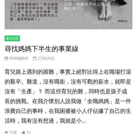
書寫省思
尋找媽媽下半生的事業線
PHD師奶仔
27/04/2022
育兒路上遇到的困難，事實上絕對比得上在職場打滾
的艱辛。難道，沒有職銜，沒有可觀的薪水，就即是
沒有「生產」？ 而這些育兒的難，同時也是孩子成
長的挑戰。在我介懷別人說我做「全職媽媽」是一件
浪費自己的事時，在我困擾被小人仔佔據了自己的生
活時，我有沒有想過，我就是小...
9.9K
13