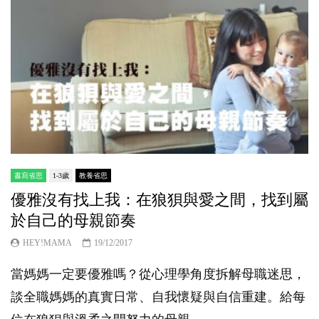
書寫省思
1-3歲
教養省思
優雅沒有找上我：在狼狽與愛之間，找到屬
於自己的母親節奏
HEY!MAMA
19/12/2017
當媽媽一定要優雅嗎？從心理學角度拆解母職迷思，
談全職媽媽的真實日常、自我懷疑與自信重建。給每