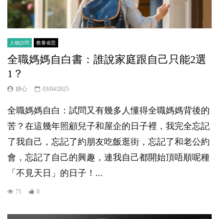
人物訪問
教養省思
全職媽媽自白書：誰說家庭跟自己只能2選
1？
靜心
03/04/2025
全職媽媽自白：試問又有幾多人懂得全職媽媽背後的
苦？在這幾年照顧兒子和屋企的日子裡，我完全忘記
了我自己，忘記了約朋友吃飯逛街，忘記了和老公約
會，忘記了自己的興趣，連我自己都開始頂唔順呢種
「不見天日」的日子！...
71
0