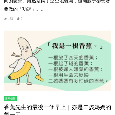
同的體會。雖然是兩手空空地離開，但滿腦子卻想著
要做的「功課」。...
183
0
書寫省思
香蕉先生的最後一個早上｜亦是二孩媽媽的
每一天