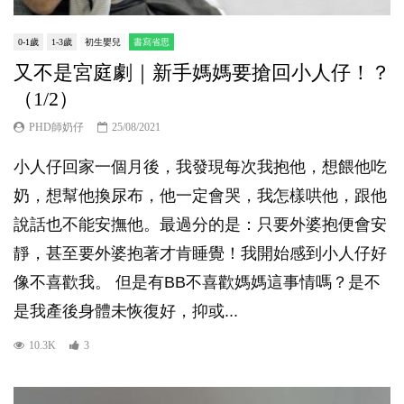
0-1歲
1-3歲
初生嬰兒
書寫省思
又不是宮庭劇｜新手媽媽要搶回小人仔！？
（1/2）
PHD師奶仔
25/08/2021
小人仔回家一個月後，我發現每次我抱他，想餵他吃
奶，想幫他換尿布，他一定會哭，我怎樣哄他，跟他
說話也不能安撫他。最過分的是：只要外婆抱便會安
靜，甚至要外婆抱著才肯睡覺！我開始感到小人仔好
像不喜歡我。 但是有BB不喜歡媽媽這事情嗎？是不
是我產後身體未恢復好，抑或...
10.3K
3