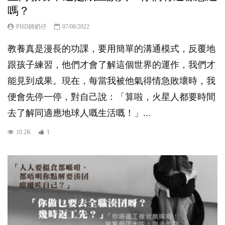
嗎？
PHD師奶仔
07/08/2022
教養真是漫長的功課，要用簡單的溝通模式，反覆地
跟孩子練習，他們才會了解這個世界的運作，我們才
能見到成果。現在，每當我被他氣得情急敗壞時，我
便會先停一停，對自己說：「算啦，火星人都要時間
去了解同適應地球人嘅生活嘅！」...
10.2K
1