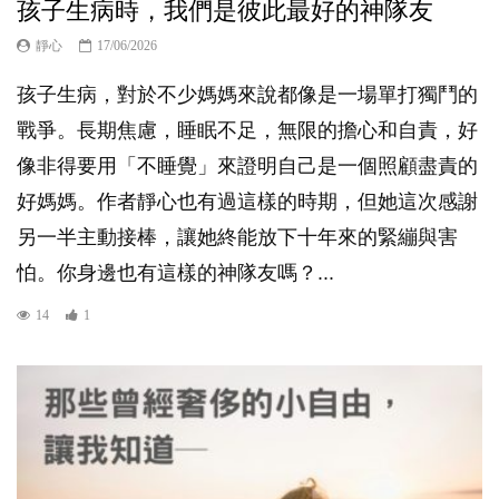
孩子生病時，我們是彼此最好的神隊友
靜心
17/06/2026
孩子生病，對於不少媽媽來說都像是一場單打獨鬥的
戰爭。長期焦慮，睡眠不足，無限的擔心和自責，好
像非得要用「不睡覺」來證明自己是一個照顧盡責的
好媽媽。作者靜心也有過這樣的時期，但她這次感謝
另一半主動接棒，讓她終能放下十年來的緊繃與害
怕。你身邊也有這樣的神隊友嗎？...
14
1