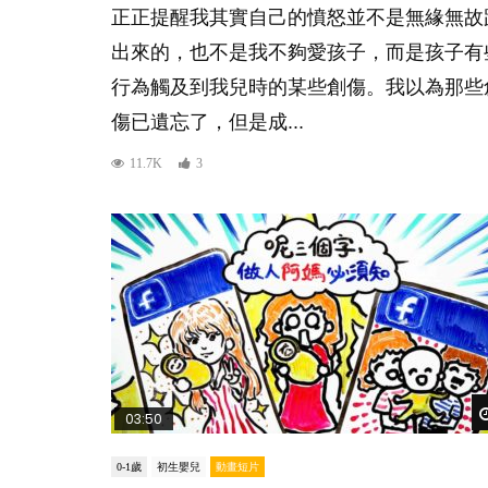
正正提醒我其實自己的憤怒並不是無緣無故
出來的，也不是我不夠愛孩子，而是孩子有
行為觸及到我兒時的某些創傷。我以為那些
傷已遺忘了，但是成...
11.7K
3
03:50
0-1歲
初生嬰兒
動畫短片