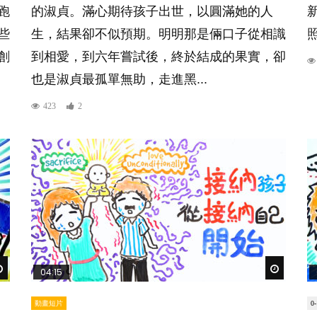
跑
的淑貞。滿心期待孩子出世，以圓滿她的人
些
生，結果卻不似預期。明明那是倆口子從相識
創
到相愛，到六年嘗試後，終於結成的果實，卻
也是淑貞最孤單無助，走進黑...
423
2
Watch Later
Watch Lat
04:15
動畫短片
0