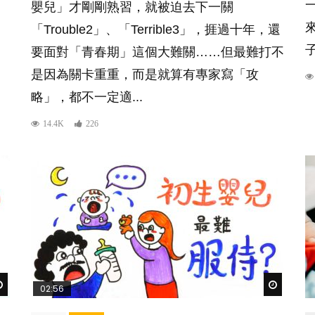
嬰兒」才剛剛熟習，就被迫去下一關
「Trouble2」、「Terrible3」，捱過十年，還
要面對「青春期」這個大難關……但最難打不
是因為關卡重重，而是就算有專家寫「攻
略」，都不一定適...
14.4K
226
Watch Later
Watch Lat
02:56