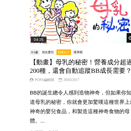
04:25
0-1歲
初生嬰兒
動畫短片
懷孕期
【動畫】母乳的秘密！營養成分超
200種，還會自動追蹤BB成長需要
POPA編輯部
29/03/2017
BB的誕生總令人感到造物神奇，但如果你
道母乳的秘密，你就會更加驚嘆這種世界上
神奇的嬰兒食品，和製造這種神奇食物的母
體。...