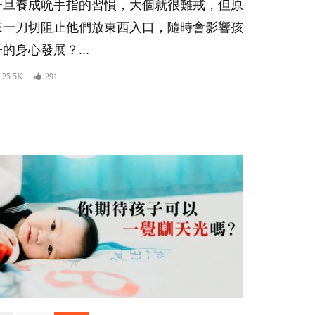
一旦養成吮手指的習慣，大個就很難戒，但原
來一刀切阻止他們放東西入口，隨時會影響孩
子的身心發展？...
25.5K
291
er