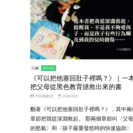
1-3歲
書寫省思
《可以把他塞回肚子裡嗎？》｜一
把父母從黑色教育拯救出來的書
PHD師奶仔
05/08/2021
翻著《可以把他塞回肚子裡嗎？》，其中兩
章節把我從深淵救起。 那兩個章節叫〈父
的怒氣〉和〈孩子嚴重發怒時的快速協助〉