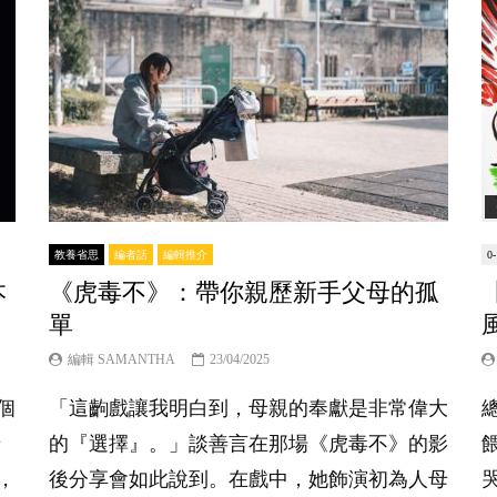
教養省思
編者話
編輯推介
0
本
《虎毒不》：帶你親歷新手父母的孤
單
編輯 SAMANTHA
23/04/2025
個
「這齣戲讓我明白到，母親的奉獻是非常偉大
母
的『選擇』。」談善言在那場《虎毒不》的影
，
後分享會如此說到。在戲中，她飾演初為人母