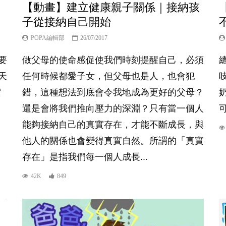
【動畫】建立健康親子關係｜接納孩
子從接納自己開始
POPA編輯部
26/07/2017
要
做父母的使命感促使我們時刻提醒自己，必須
天
任何時候都愛子女，但父母也是人，也會犯
實
錯，這種想法到底會令我地成為更好的父母？
還是會將我們推向壓力的深淵？只有當一個人
可
能夠接納自己的真實存在，才能不斷成長，與
他人的關係也會變得真實自然。所謂的「真實
存在」是指我們每一個人成長...
42K
849