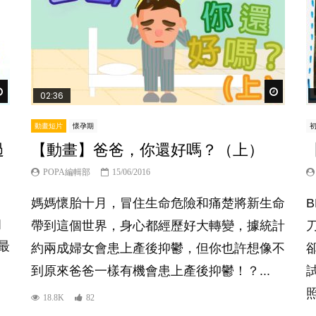
Watch Later
Watch Lat
02:36
動畫短片
懷孕期
過
【動畫】爸爸，你還好嗎？（上）
？
POPA編輯部
15/06/2016
媽媽懷胎十月，冒住生命危險和痛楚將新生命
知
帶到這個世界，身心都經歷好大轉變，據統計
最
約兩成婦女會患上產後抑鬱，但你也許想像不
到原來爸爸一樣有機會患上產後抑鬱！？...
18.8K
82