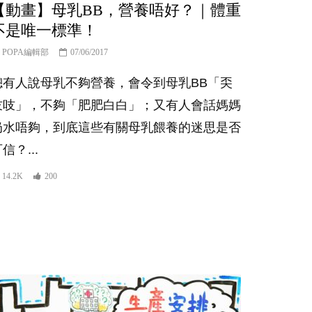
【動畫】母乳BB，營養唔好？｜體重
不是唯一標準！
POPA編輯部
07/06/2017
總有人說母乳不夠營養，會令到母乳BB「奀
吱吱」，不夠「肥肥白白」；又有人會話媽媽
奶水唔夠，到底這些有關母乳餵養的迷思是否
信？...
14.2K
200