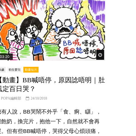
Watch Later
03:20
-1歲
初生嬰兒
動畫短片
【動畫】BB喊唔停，原因諗唔明｜肚
風定百日哭？
POPA編輯部
24/10/2018
總有人說，BB哭鬧不外乎「食、痾、瞓」，
餵飽奶，換完片，抱他一下，自然就不會再
哭。但有些BB喊唔停，哭得父母心煩頭痛，