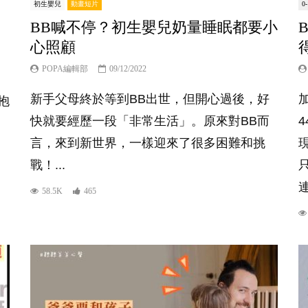
初生嬰兒
動畫短片
0
BB喊不停？初生嬰兒奶量睡眠都要小
心照顧
POPA編輯部
09/12/2022
新手父母終於等到BB出世，但開心過後，好
加
抱
快就要經歷一段「非常生活」。原來對BB而
言，來到新世界，一樣迎來了很多困難和挑
戰！...
58.5K
465