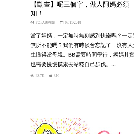
【動畫】呢三個字，做人阿媽必須
知！
POPA編輯部
07/11/2018
當了媽媽，一定無時無刻感到快樂嗎？一定
無所不能嗎？我們有時候會忘記了，沒有人
生懂得當母親。BB需要時間學行，媽媽其
也需要慢慢摸索去站穩自己步伐。...
23.7K
310