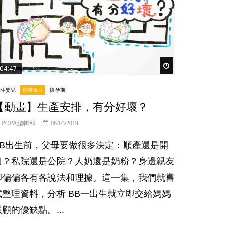
er
Watch Later
04:47
初生嬰兒
動畫短片
懷孕期
【動畫】生產安排，有分好壞？
POPA編輯部
06/03/2019
BB出生前，父母要做很多決定：順產還是開
刀？私院還是公院？人奶還是奶粉？身邊親友
卻偏偏各有各說法和理據。這一集，我們就嘗
試整理資料，分析 BB一出生就立即交給媽媽
照顧的優缺點。...