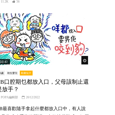
11.2K
56
er
Watch Later
03:41
-1歲
初生嬰兒
動畫短片
BB口腔期乜都放入口，父母該制止還
是放手？
POPA編輯部
20/12/2022
BB最喜歡隨手拿起什麼都放入口中，有人說