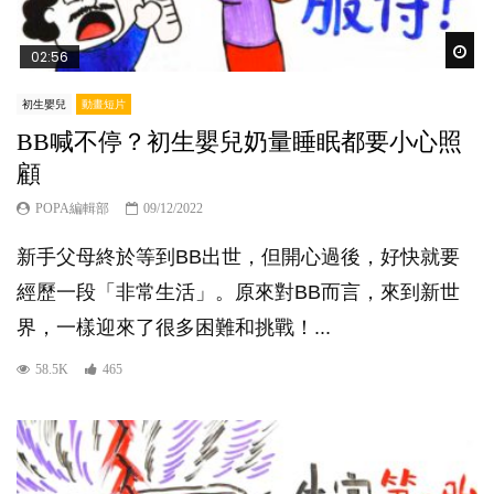
Wat
02:56
初生嬰兒
動畫短片
BB喊不停？初生嬰兒奶量睡眠都要小心照
顧
POPA編輯部
09/12/2022
新手父母終於等到BB出世，但開心過後，好快就要
經歷一段「非常生活」。原來對BB而言，來到新世
界，一樣迎來了很多困難和挑戰！...
58.5K
465