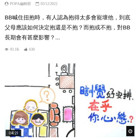
POPA編輯部
05/12/2022
BB喊住扭抱時，有人認為抱得太多會寵壞他，到底
父母應該如何決定抱還是不抱？而抱或不抱，對BB
長期會有甚麼影響？...
93.1K
630
Wat
04:21