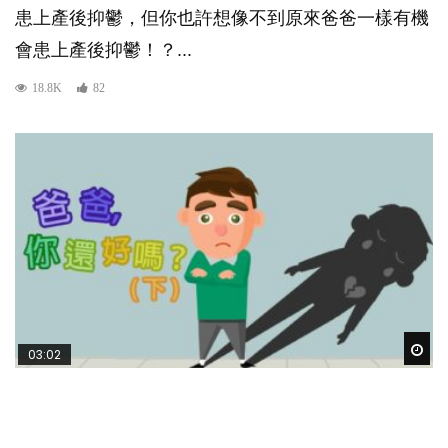
患上產後抑鬱，但你也許想像不到原來爸爸一樣有機
會患上產後抑鬱！？...
18.8K
82
Wat
03:02
動畫短片
懷孕期
老公患產後憂鬱症對BB的影響