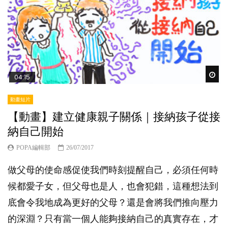
Wat
04:15
動畫短片
【動畫】建立健康親子關係｜接納孩子從接
納自己開始
POPA編輯部
26/07/2017
做父母的使命感促使我們時刻提醒自己，必須任何時
候都愛子女，但父母也是人，也會犯錯，這種想法到
底會令我地成為更好的父母？還是會將我們推向壓力
的深淵？只有當一個人能夠接納自己的真實存在，才