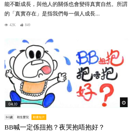
能不斷成長，與他人的關係也會變得真實自然。所謂
的「真實存在」是指我們每一個人成長...
42K
849
Wat
04:10
0-1歲
初生嬰兒
動畫短片
BB喊一定係扭抱？夜哭抱唔抱好？