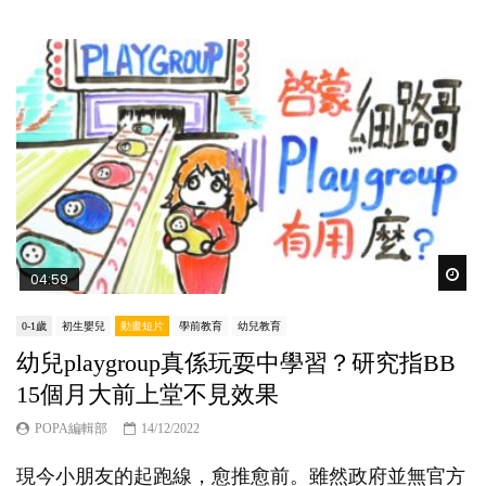
Wat
04:59
0-1歲
初生嬰兒
動畫短片
學前教育
幼兒教育
幼兒playgroup真係玩耍中學習？研究指BB
15個月大前上堂不見效果
POPA編輯部
14/12/2022
現今小朋友的起跑線，愈推愈前。雖然政府並無官方