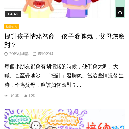
Wat
04:46
動畫短片
提升孩子情緒智商｜孩子發脾氣，父母怎應
對？
POPA編輯部
15/10/2015
每個小朋友都會有鬧情緒的時候，他們會大叫、大
喊、甚至碌地沙，「扭計」發脾氣。當這些情況發生
時，作為父母，應該如何應對？...
109.3K
1.2K