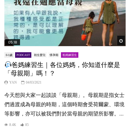
Wat
05:18
0-1歲
PODCAST
初生嬰兒
懷孕期
爸媽練習生
爸媽練習生｜各位媽媽，你知道什麼是
「母親期」嗎！？
YAN
04/03/2021
今天想與大家一起談談「母親期​」。母親期是指女士
們過渡成為母親的時期，這個時期會受荷爾蒙、環境
等影響，亦可以被我們對於當母親的期望所影響。...
8.4K
85