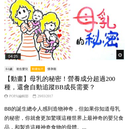
Wat
04:25
0-1歲
初生嬰兒
動畫短片
懷孕期
【動畫】母乳的秘密！營養成分超過200
種，還會自動追蹤BB成長需要？
POPA編輯部
29/03/2017
BB的誕生總令人感到造物神奇，但如果你知道母乳
的秘密，你就會更加驚嘆這種世界上最神奇的嬰兒食
品，和製造這種神奇食物的母體。...