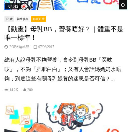
Wat
04:42
0-1歲
初生嬰兒
動畫短片
【動畫】母乳BB，營養唔好？｜體重不是
唯一標準！
POPA編輯部
07/06/2017
總有人說母乳不夠營養，會令到母乳BB「奀吱
吱」，不夠「肥肥白白」；又有人會話媽媽奶水唔
夠，到底這些有關母乳餵養的迷思是否可信？...
14.2K
200