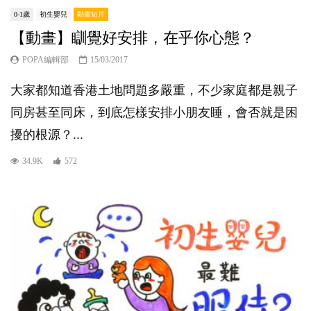
0-1歲
初生嬰兒
動畫短片
【動畫】瞓覺好安排，在乎你心態？
POPA編輯部
15/03/2017
大家都知道香港土地問題多嚴重，不少家庭都是親子
同房甚至同床，到底怎樣安排小朋友睡，會否就是困
擾的根源？...
34.9K
572