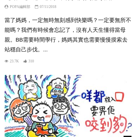
POPA編輯部
07/11/2018
當了媽媽，一定無時無刻感到快樂嗎？一定要無所不
能嗎？我們有時候會忘記了，沒有人天生懂得當母
親。BB需要時間學行，媽媽其實也需要慢慢摸索去
站穩自己步伐。...
23.7K
310