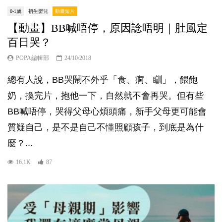
0-1歲
初生嬰兒
動畫短片
【動畫】BB喊唔停，原因諗唔明｜肚風定
百日哭？
POPA編輯部
24/10/2018
總有人說，BB哭鬧不外乎「食、痾、瞓」，餵飽
奶，換完片，抱他一下，自然就不會再哭。但有些
BB喊唔停，哭得父母心煩頭痛，新手父母更可能會
質疑自己，是不是自己不懂照顧孩子，到底是為什
麼？...
16.1K
87