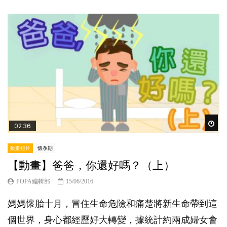
Wat
02:36
動畫短片
懷孕期
【動畫】爸爸，你還好嗎？（上）
POPA編輯部
15/06/2016
媽媽懷胎十月，冒住生命危險和痛楚將新生命帶到這
個世界，身心都經歷好大轉變，據統計約兩成婦女會