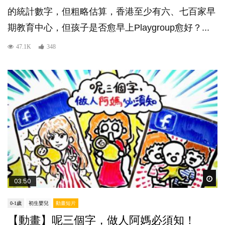
的統計數字，但粗略估算，香港至少有六、七百家早
期教育中心，但孩子是否愈早上Playgroup愈好？...
47.1K
348
Wat
03:50
0-1歲
初生嬰兒
動畫短片
【動畫】呢三個字，做人阿媽必須知！