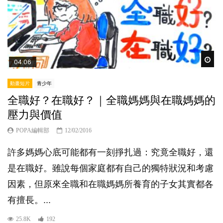
Wat
04:06
動畫短片
青少年
全職好？在職好？｜全職媽媽與在職媽媽的
壓力與價值
POPA編輯部
12/02/2016
許多媽媽心底可能都有一刻掙扎過：究竟全職好，還
是在職好。雖說每個家庭都有自己的獨特狀況和考慮
因素，但原來全職和在職媽媽所養育的子女其實都各
有擅長。...
25.8K
192