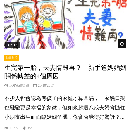
Wat
04:17
動畫短片
生完第一胎，夫妻情難再？｜新手爸媽婚姻
關係轉差的4個原因
POPA編輯部
25/10/2017
不少人都會認為有孩子的家庭才算圓滿，一家幾口樂
也融融更是幸福的象徵，但如來超過八成夫婦會隨住
小朋友出生而面臨婚姻危機，你會否覺得好驚訝？...
21.6K
355