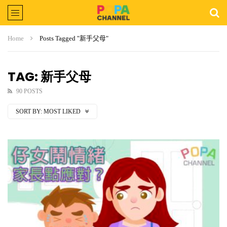
Home
Posts Tagged "新手父母"
TAG: 新手父母
90 POSTS
SORT BY:
MOST LIKED