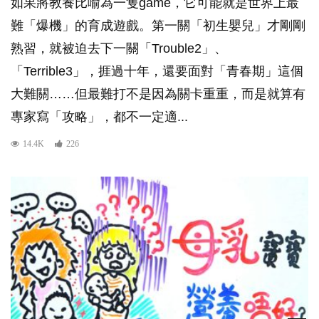
如果將教養比喻為一隻game，它可能就是世界上最
難「爆機」的育成遊戲。第一關「初生嬰兒」才剛剛
熟習，就被迫去下一關「Trouble2」、
「Terrible3」，捱過十年，還要面對「青春期」這個
大難關……但最難打不是因為關卡重重，而是就算有
專家寫「攻略」，都不一定適...
14.4K
226