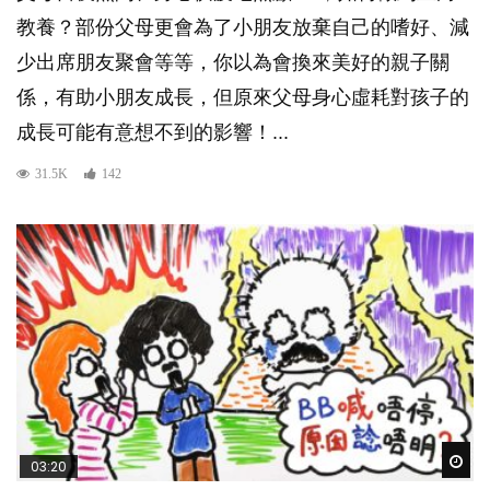
教養？部份父母更會為了小朋友放棄自己的嗜好、減
少出席朋友聚會等等，你以為會換來美好的親子關
係，有助小朋友成長，但原來父母身心虛耗對孩子的
成長可能有意想不到的影響！...
31.5K
142
Wat
03:20