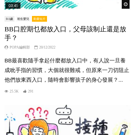
Wat
03:41
0-1歲
初生嬰兒
動畫短片
BB口腔期乜都放入口，父母該制止還是放
手？
POPA編輯部
20/12/2022
BB最喜歡隨手拿起什麼都放入口中，有人說一旦養
成吮手指的習慣，大個就很難戒，但原來一刀切阻止
他們放東西入口，隨時會影響孩子的身心發展？...
25.5K
291