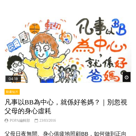
Wat
04:18
動畫短片
凡事以BB為中心，就係好爸媽？｜別忽視
父母的身心虛耗
POPA編輯部
23/03/2016
父母日夜無間、身心俱疲地照顧BB，如何做到正向