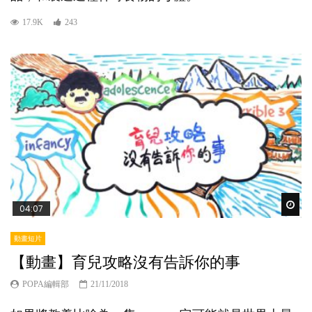
17.9K
243
Wat
04:07
動畫短片
【動畫】育兒攻略沒有告訴你的事
POPA編輯部
21/11/2018