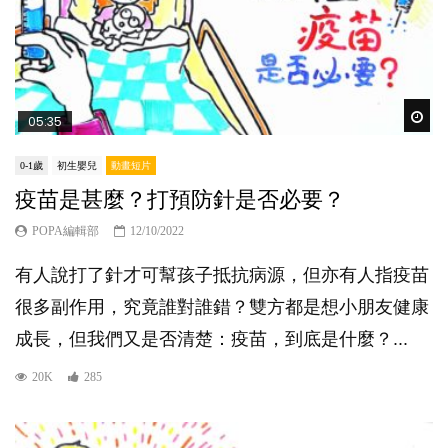
Wat
05:35
0-1歲
初生嬰兒
動畫短片
疫苗是甚麼？打預防針是否必要？
POPA編輯部
12/10/2022
有人說打了針才可幫孩子抵抗病源，但亦有人指疫苗
很多副作用，究竟誰對誰錯？雙方都是想小朋友健康
成長，但我們又是否清楚：疫苗，到底是什麼？...
20K
285