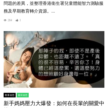
問題的差異，並整理香港衛生署兒童體能智力測驗服
務及早期教育轉介資源。...
284
1
教養省思
書寫省思
新手媽媽壓力大爆發：如何在長輩的關愛中