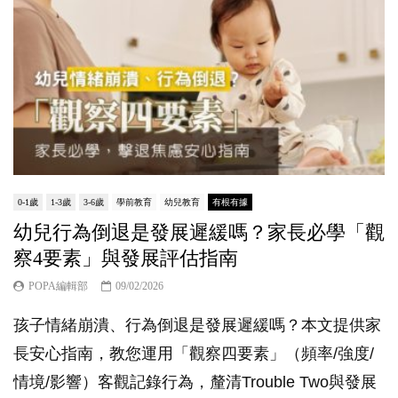
0-1歲
1-3歲
3-6歲
學前教育
幼兒教育
有根有據
幼兒行為倒退是發展遲緩嗎？家長必學「觀
察4要素」與發展評估指南
POPA編輯部
09/02/2026
孩子情緒崩潰、行為倒退是發展遲緩嗎？本文提供家
長安心指南，教您運用「觀察四要素」（頻率/強度/
情境/影響）客觀記錄行為，釐清Trouble Two與發展