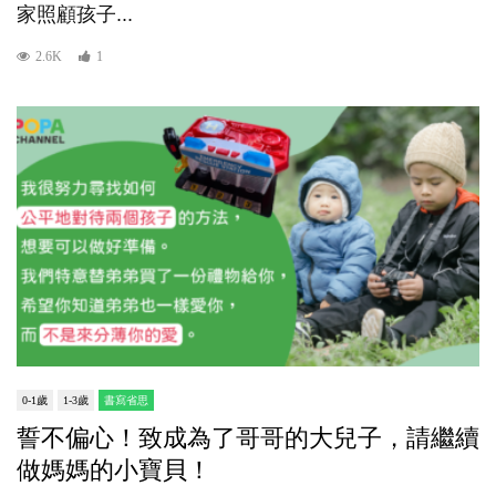
家照顧孩子...
2.6K
1
0-1歲
1-3歲
書寫省思
誓不偏心！致成為了哥哥的大兒子，請繼續
做媽媽的小寶貝！