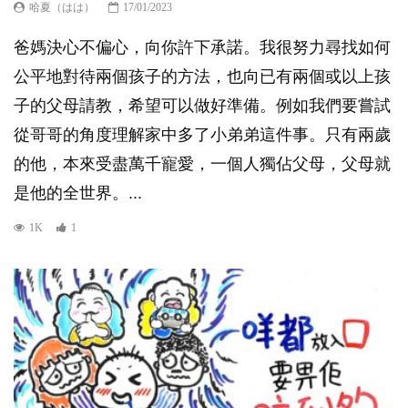
哈夏（はは）
17/01/2023
爸媽決心不偏心，向你許下承諾。我很努力尋找如何
公平地對待兩個孩子的方法，也向已有兩個或以上孩
子的父母請教，希望可以做好準備。例如我們要嘗試
從哥哥的角度理解家中多了小弟弟這件事。只有兩歲
的他，本來受盡萬千寵愛，一個人獨佔父母，父母就
是他的全世界。...
1K
1