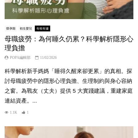
懷孕期
初生嬰兒
有根有據
母職疲勞：為何睡久仍累？科學解析隱形心
理負擔
POPA編輯部
11/02/2026
科學解析新手媽媽「睡得久醒來卻更累」的真相。探
討母職疲勞中的隱形心理負擔、生理制約與身心容納
之窗。為戰友（丈夫）提供 5 大實踐建議，重建家庭
連結資產。...
1.1K
1