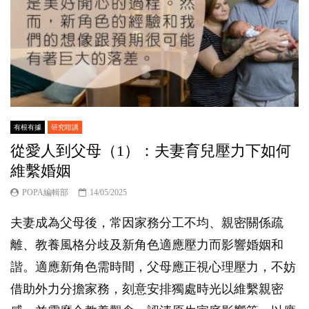
有根有據
研究咁講
從愛人到父母（1）：夫妻育兒壓力下如何
維繫婚姻
POPA編輯部
14/05/2025
夫妻成為父母後，常因家務分工不均、親密關係疏
離、教養風格分歧及新角色適應壓力而影響婚姻和
諧。適應新角色需時間，父母應正視心理壓力，不妨
借助外力分擔家務，刻意安排獨處時光以維繫親密