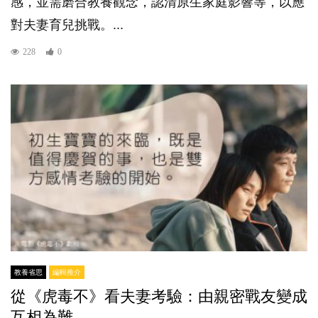
感，並需磨合教養觀念，認清原生家庭影響等，以應
對夫妻育兒挑戰。...
228
0
教養省思
編輯推介
從《虎毒不》看夫妻考驗：由親密戰友變成
互相為難