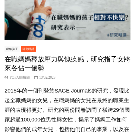
成年孩子
研究咁講
在職媽媽釋放壓力與愧疚感，研究指子女將
來各佔一優勢
POPA編輯部
13/02/2023
2015年的一個刊登於SAGE Journals的研究，發現比
起全職媽媽的女兒，在職媽媽的女兒在最終的職業生
涯的表現得更好。研究的兩份問卷訪問了橫跨29個國
家超過100,000位男性與女性，揭示了媽媽工作如何
影響他們的成年女兒，包括他們自己的事業，以及在