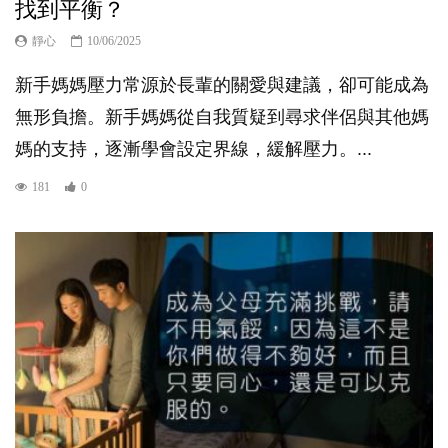
找到平衡？
靜心
10/06/2025
新手媽媽壓力常源於長輩的關愛與建議，卻可能成為
無形負擔。新手媽媽從自我質疑到尋求伴侶與其他媽
媽的支持，逐漸學會設定界線，緩解壓力。...
181
0