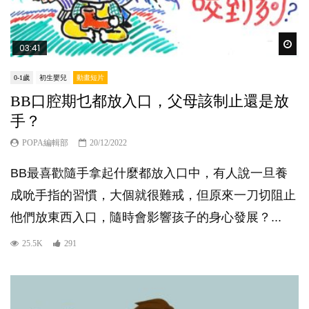
Wat
03:41
0-1歲
初生嬰兒
動畫短片
BB口腔期乜都放入口，父母該制止還是放
手？
POPA編輯部
20/12/2022
BB最喜歡隨手拿起什麼都放入口中，有人說一旦養
成吮手指的習慣，大個就很難戒，但原來一刀切阻止
他們放東西入口，隨時會影響孩子的身心發展？...
25.5K
291