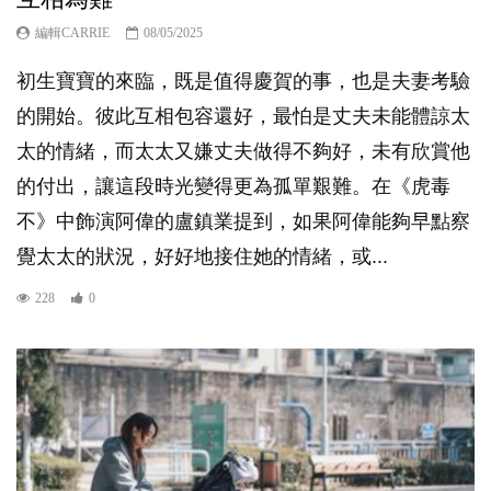
編輯CARRIE
08/05/2025
初生寶寶的來臨，既是值得慶賀的事，也是夫妻考驗
的開始。彼此互相包容還好，最怕是丈夫未能體諒太
太的情緒，而太太又嫌丈夫做得不夠好，未有欣賞他
的付出，讓這段時光變得更為孤單艱難。在《虎毒
不》中飾演阿偉的盧鎮業提到，如果阿偉能夠早點察
覺太太的狀況，好好地接住她的情緒，或...
228
0