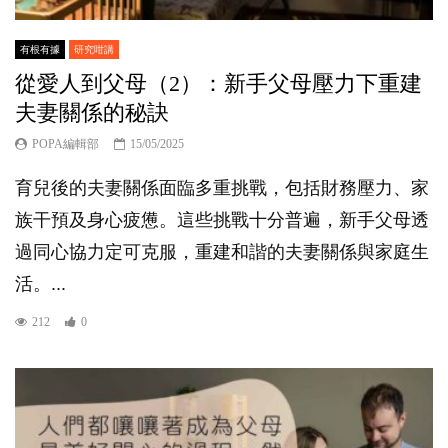
有根有據
研究咁講
從愛人到父母（2）：新手父母壓力下重建
夫妻關係的秘訣
POPA編輯部
15/05/2025
育兒後的夫妻關係面臨多重挑戰，包括財務壓力、家
族干預及身心疲憊。這些挑戰十分普遍，新手父母透
過同心協力定可克服，重建和諧的夫妻關係與家庭生
活。...
212
0