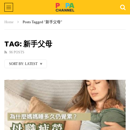
Home
Posts Tagged "新手父母"
TAG: 新手父母
96 POSTS
SORT BY:
LATEST