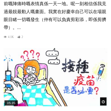
前嘅陣痛時嘅表情真係一天一地。呢一刻相信係我見
過最靚最動人嘅畫面。我實在好慶幸自己可以在場親
眼目睹一切嘅發生（仲有可以負責剪彩添，即係剪臍
帶）。...
4.1K
2
Wat
05:35