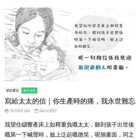
初生嬰兒
書寫省思
寫給太太的信｜你生產時的痛，我永世難忘
SUNNY HO
04/11/2022
我望住瞓響產床上如釋重負嘅太太，聽到孩子出世後
嘅第一下喊聲時，臉上泛起嘅微笑，呢個畫面，同之