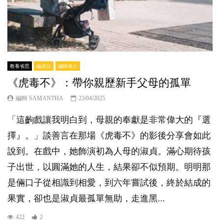
教養省思
編者話
編輯推介
《虎毒不》：帶你親歷新手父母的孤單
編輯 SAMANTHA
23/04/2025
「這齣戲讓我明白到，母親的奉獻是非常偉大的『選
擇』。」談善言在那場《虎毒不》的影後分享會如此
說到。在戲中，她飾演初為人母的淑貞。滿心期待孩
子出世，以圓滿她的人生，結果卻不似預期。明明那
是倆口子從相識到相愛，到六年嘗試後，終於結成的
果實，卻也是淑貞最孤單無助，走進黑...
422
2