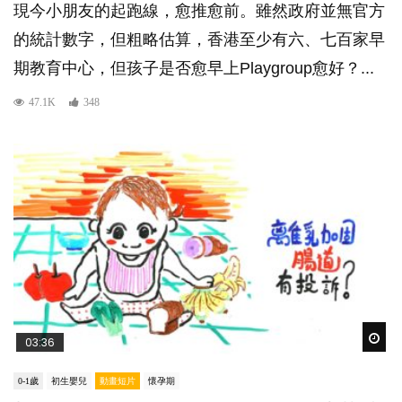
現今小朋友的起跑線，愈推愈前。雖然政府並無官方
的統計數字，但粗略估算，香港至少有六、七百家早
期教育中心，但孩子是否愈早上Playgroup愈好？...
47.1K
348
Wat
03:36
0-1歲
初生嬰兒
動畫短片
懷孕期