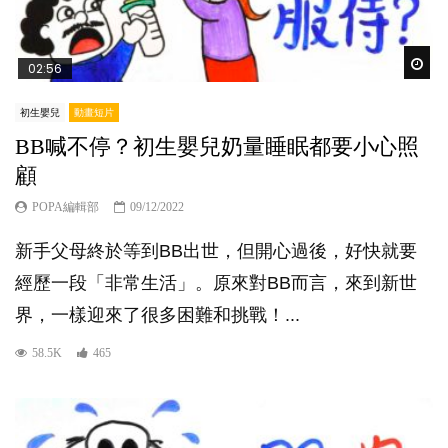
Wat
02:56
初生嬰兒
動畫短片
BB喊不停？初生嬰兒奶量睡眠都要小心照
顧
POPA編輯部
09/12/2022
新手父母終於等到BB出世，但開心過後，好快就要
經歷一段「非常生活」。原來對BB而言，來到新世
界，一樣迎來了很多困難和挑戰！...
58.5K
465