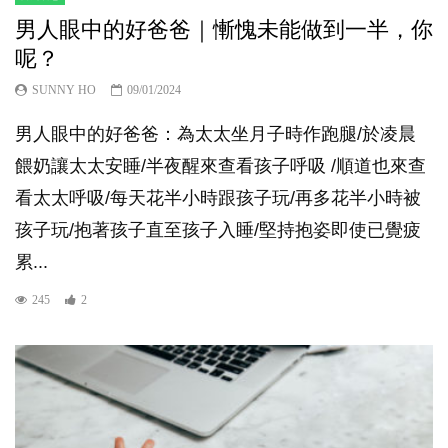
男人眼中的好爸爸｜慚愧未能做到一半，你
呢？
SUNNY HO
09/01/2024
男人眼中的好爸爸：為太太坐月子時作跑腿/於凌晨
餵奶讓太太安睡/半夜醒來查看孩子呼吸 /順道也來查
看太太呼吸/每天花半小時跟孩子玩/再多花半小時被
孩子玩/抱著孩子直至孩子入睡/堅持抱姿即使已覺疲
累...
245
2