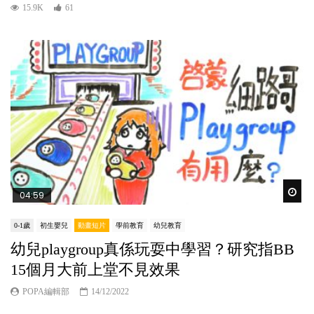
15.9K
61
Wat
04:59
0-1歲
初生嬰兒
動畫短片
學前教育
幼兒教育
幼兒playgroup真係玩耍中學習？研究指BB
15個月大前上堂不見效果
POPA編輯部
14/12/2022