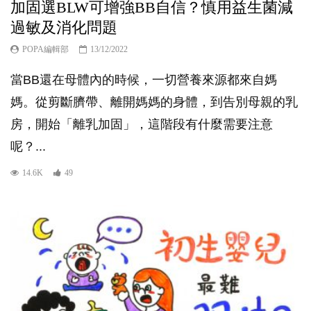
加固選BLW可增強BB自信？慎用益生菌減
過敏及消化問題
POPA編輯部
13/12/2022
當BB還在母體內的時候，一切營養來源都來自媽
媽。從剪斷臍帶、離開媽媽的身體，到告別母親的乳
房，開始「離乳加固」，這階段有什麼需要注意
呢？...
14.6K
49