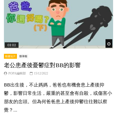
Wat
03:02
動畫短片
懷孕期
老公患產後憂鬱症對BB的影響
POPA編輯部
15/12/2022
BB出生後，不止媽媽，爸爸也有機會患上產後抑
鬱，影響日常生活，嚴重的甚至會有自殺，或傷害小
朋友的念頭。但為何爸爸患上產後抑鬱往往難以察
覺？...