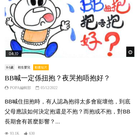
Wat
04:10
0-1歲
初生嬰兒
動畫短片
BB喊一定係扭抱？夜哭抱唔抱好？
POPA編輯部
05/12/2022
BB喊住扭抱時，有人認為抱得太多會寵壞他，到底
父母應該如何決定抱還是不抱？而抱或不抱，對BB
長期會有甚麼影響？...
93.1K
630