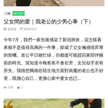
1-3歲
書寫省思
父女間的愛｜我老公的少男心事（下）
紙老虎
06/09/2022
今年7月，我們一家先後感染了新冠肺炎，這怎樣看
來都不是值得高興的一件事，卻成了父女倆感情昇華
的契機。老公平日雖忙碌，但都盡可能趕回家陪伴睡
前的時光。當知道今晚爸爸不會在旁，女兒似乎若有
所失。我猜想獨個在陌生地方面對病魔的老公也不好
受，既擔心自己，更擔心家中妻女也已...
3.8K
2