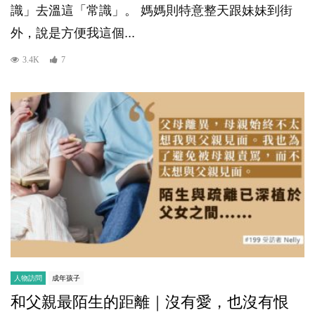
識」去溫這「常識」。 媽媽則特意整天跟妹妹到街
外，說是方便我這個...
3.4K
7
人物訪問
成年孩子
和父親最陌生的距離｜沒有愛，也沒有恨