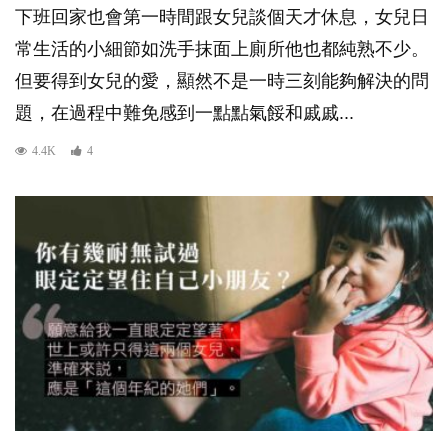
下班回家也會第一時間跟女兒談個天才休息，女兒日
常生活的小細節如洗手抹面上廁所他也都純熟不少。
但要得到女兒的愛，顯然不是一時三刻能夠解決的問
題，在過程中難免感到一點點氣餒和戚戚...
4.4K
4