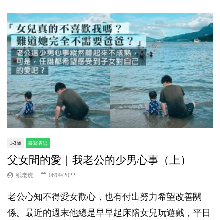
1-3歲
書寫省思
父女間的愛｜我老公的少男心事（上）
紙老虎
06/09/2022
老公心知不得愛女歡心，也有付出努力希望改善關
係。最近的週末他總是早早起床陪女兒玩遊戲，平日