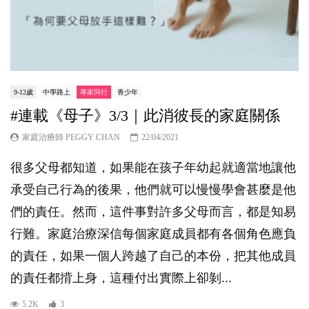
9-12歲
中學路上
專家同行
青少年
#連載《母子》3/3｜此消彼長的家庭關係
家庭治療師 PEGGY CHAN
22/04/2021
很多父母都知道，如果能在孩子年幼起就適當地讓他
承受自己行為的後果，他們就可以慢慢學會甚麼是他
們的責任。然而，這件事對許多父母而言，都是知易
行難。家庭治療深信每個家庭成員都有各個角色應負
的責任，如果一個人跨越了自己的本份，把其他成員
的責任都揹上身，這種付出實際上卻剝...
5.2K
3