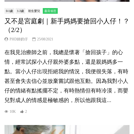
0-1歲
1-3歲
初生嬰兒
書寫省思
又不是宮庭劇｜新手媽媽要搶回小人仔！？
（2/2）
PHD師奶仔
25/08/2021
在我見治療師之前，我總是懷著「搶回孩子」的心
情，經常試探小人仔親外婆多點，還是親媽媽多一
點。當小人仔出現拒絕我的情況，我便很失落，有時
甚至會失去信心並放棄嘗試跟他互動。因為我對小人
仔的情緒有點搖擺不定，有時熱情但有時冷漠，而嬰
兒對成人的情感是極敏感的，所以他跟我這...
10K
2