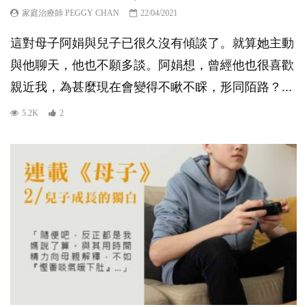
家庭治療師 PEGGY CHAN
22/04/2021
這對母子阿娟與兒子已很久沒有傾談了。就算她主動
與他聊天，他也不願多談。阿娟想，曾經他也很喜歡
親近我，為甚麼現在會變得不瞅不睬，形同陌路？...
5.2K
2