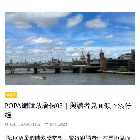
編者話
POPA編輯放暑假03｜與讀者見面傾下湊仔
經
編輯 SAMANTHA
03/10/2023
喺UK放暑假時忽發奇想，覺得跟讀者們在異地見面