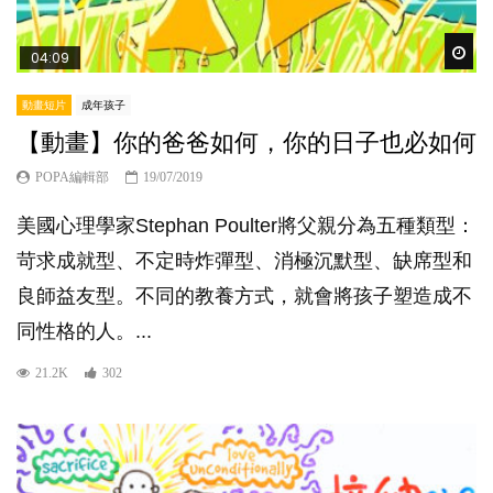
Wat
04:09
動畫短片
成年孩子
【動畫】你的爸爸如何，你的日子也必如何
POPA編輯部
19/07/2019
美國心理學家Stephan Poulter將父親分為五種類型：
苛求成就型、不定時炸彈型、消極沉默型、缺席型和
良師益友型。不同的教養方式，就會將孩子塑造成不
同性格的人。...
21.2K
302