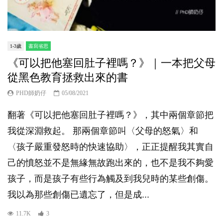
1-3歲
書寫省思
《可以把他塞回肚子裡嗎？》｜一本把父母
從黑色教育拯救出來的書
PHD師奶仔
05/08/2021
翻著《可以把他塞回肚子裡嗎？》，其中兩個章節把
我從深淵救起。 那兩個章節叫〈父母的怒氣〉和
〈孩子嚴重發怒時的快速協助〉，正正提醒我其實自
己的憤怒並不是無緣無故跑出來的，也不是我不夠愛
孩子，而是孩子有些行為觸及到我兒時的某些創傷。
我以為那些創傷已遺忘了，但是成...
11.7K
3