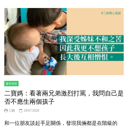
書寫省思
二寶媽：看著兩兄弟激烈打罵，我問自己是
否不應生兩個孩子
C媽
29/07/2020
和一位朋友談起手足關係，發現我倆都是在階級的