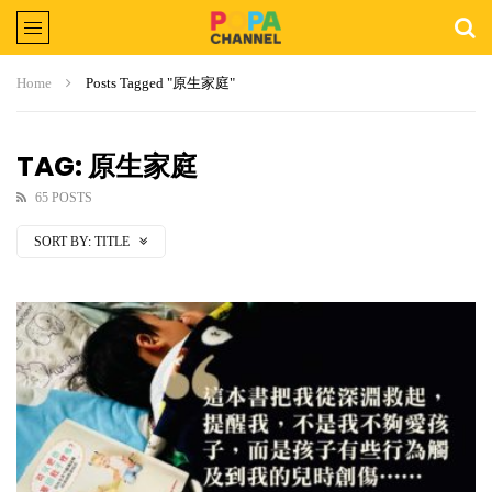
Home
Posts Tagged "原生家庭"
TAG: 原生家庭
65 POSTS
SORT BY:
TITLE