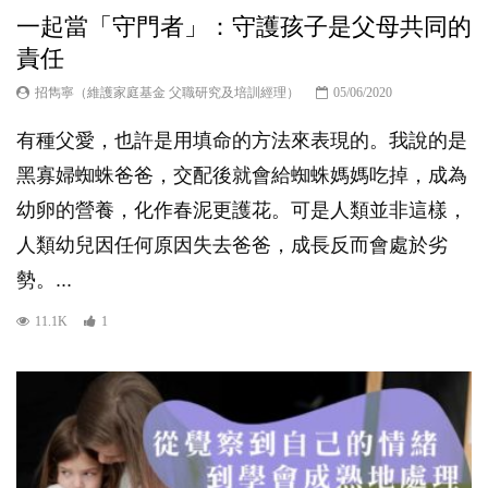
一起當「守門者」：守護孩子是父母共同的
責任
招雋寧（維護家庭基金 父職研究及培訓經理）
05/06/2020
有種父愛，也許是用填命的方法來表現的。我說的是
黑寡婦蜘蛛爸爸，交配後就會給蜘蛛媽媽吃掉，成為
幼卵的營養，化作春泥更護花。可是人類並非這樣，
人類幼兒因任何原因失去爸爸，成長反而會處於劣
勢。...
11.1K
1