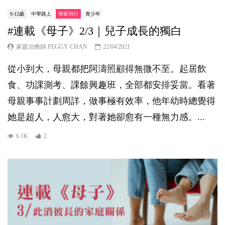
9-12歲
中學路上
專家同行
青少年
#連載《母子》2/3｜兒子成長的獨白
家庭治療師 PEGGY CHAN
22/04/2021
從小到大，母親都把阿濤照顧得無微不至。起居飲
食、功課測考、課餘興趣班，全部都安排妥當。看著
母親事事計劃周詳，做事極有效率，他年幼時總覺得
她是超人，人愈大，對著她卻愈有一種無力感。...
6.1K
2