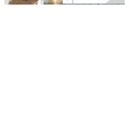
0-1歲
1-3歲
初生嬰兒
書寫省思
又不是宮庭劇｜新手媽媽要搶回小人仔！？
（1/2）
PHD師奶仔
25/08/2021
小人仔回家一個月後，我發現每次我抱他，想餵他吃
奶，想幫他換尿布，他一定會哭，我怎樣哄他，跟他
說話也不能安撫他。最過分的是：只要外婆抱便會安