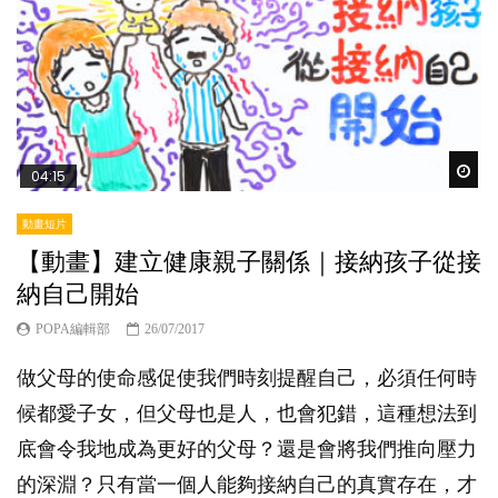
Wat
04:15
動畫短片
【動畫】建立健康親子關係｜接納孩子從接
納自己開始
POPA編輯部
26/07/2017
做父母的使命感促使我們時刻提醒自己，必須任何時
候都愛子女，但父母也是人，也會犯錯，這種想法到
底會令我地成為更好的父母？還是會將我們推向壓力
的深淵？只有當一個人能夠接納自己的真實存在，才