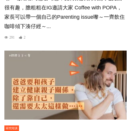
很有趣，膽粗粗在IG邀請大家 Coffee with POPA，
家長可以帶一個自己的Parenting issue嚟～一齊飲住
咖啡傾下湊仔經～...
291
2
研究咁講