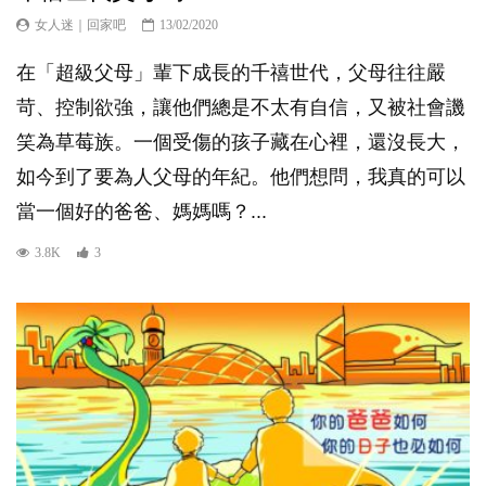
女人迷｜回家吧
13/02/2020
在「超級父母」輩下成長的千禧世代，父母往往嚴
苛、控制欲強，讓他們總是不太有自信，又被社會譏
笑為草莓族。一個受傷的孩子藏在心裡，還沒長大，
如今到了要為人父母的年紀。他們想問，我真的可以
當一個好的爸爸、媽媽嗎？...
3.8K
3