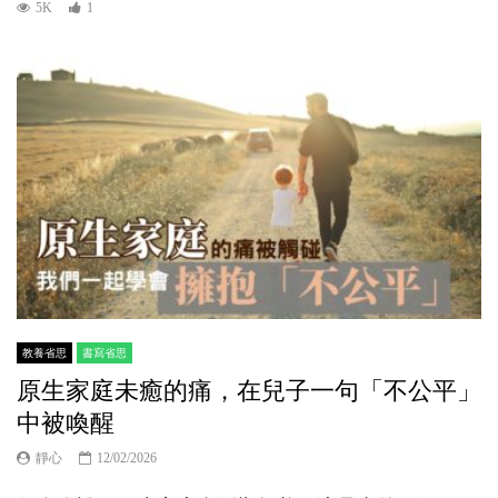
5K
1
教養省思
書寫省思
原生家庭未癒的痛，在兒子一句「不公平」
中被喚醒
靜心
12/02/2026