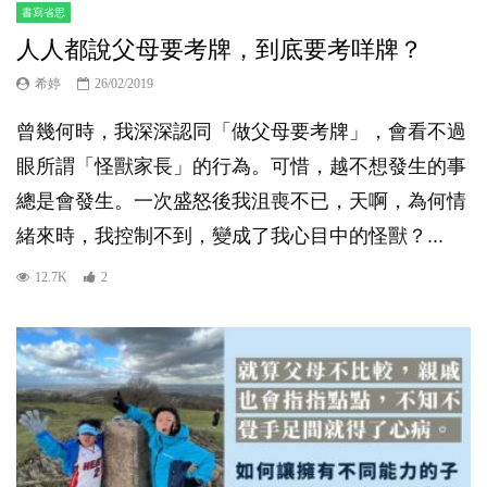
書寫省思
人人都說父母要考牌，到底要考咩牌？
希婷
26/02/2019
曾幾何時，我深深認同「做父母要考牌」，會看不過
眼所謂「怪獸家長」的行為。可惜，越不想發生的事
總是會發生。一次盛怒後我沮喪不已，天啊，為何情
緒來時，我控制不到，變成了我心目中的怪獸？...
12.7K
2