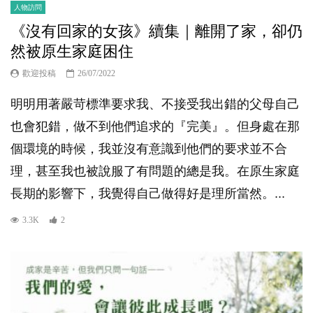
人物訪問
《沒有回家的女孩》續集｜離開了家，卻仍
然被原生家庭困住
歡迎投稿
26/07/2022
明明用著嚴苛標準要求我、不接受我出錯的父母自己
也會犯錯，做不到他們追求的『完美』。但身處在那
個環境的時候，我並沒有意識到他們的要求並不合
理，甚至我也被說服了有問題的總是我。在原生家庭
長期的影響下，我覺得自己做得好是理所當然。...
3.3K
2