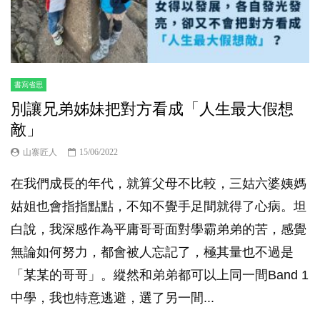
書寫省思
別讓兄弟姊妹把對方看成「人生最大假想
敵」
山寨匠人
15/06/2022
在我們成長的年代，就算父母不比較，三姑六婆姨媽
姑姐也會指指點點，不知不覺手足間就得了心病。坦
白說，我深感作為平庸哥哥面對學霸弟弟的苦，感覺
無論如何努力，都會被人忘記了，極其量也不過是
「某某的哥哥」。縱然和弟弟都可以上同一間Band 1
中學，我也特意逃避，選了另一間...