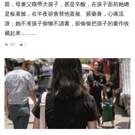
親，母兼父職帶大孩子，甚是辛酸，在孩子面前她總
是板著臉，在半夜卻會替他蓋被、搽藥膏，心痛流
淚；她不准孩子偷懶不讀書，卻偷偷把孩子的畫作收
藏起來……...
385
1