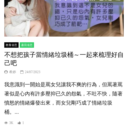
教養省思
書寫省思
不想把孩子當情緒垃圾桶～一起來梳理好自
己吧
希婷
24/07/2023
我意識到一開始是罵女兒讓我不爽的行為，但罵著罵
著似是心內有許多壓抑已久的怨氣，不吐不快，隨著
憤怒的情緒爆發出來，而女兒剛巧成了情緒垃圾
桶。...
3K
1