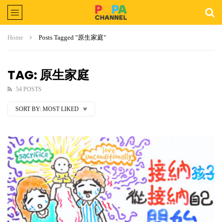
Home
Posts Tagged "原生家庭"
TAG: 原生家庭
54 POSTS
SORT BY:
MOST LIKED