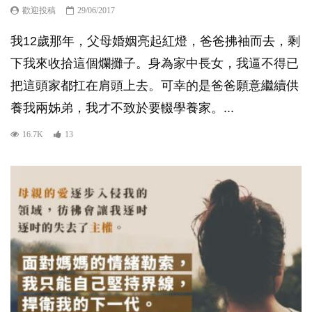
歡迎投稿
29/06/2017
我12歲那年，父母婚姻亮起紅燈，爸爸拂袖而去，剩
下我來收拾這個爛攤子。身為家中長女，我逼不得已
把這頭家都扛在肩頭上去。可幸的是爸爸願意繼續供
養我兩姊弟，我才不致於要輟學養家。...
16.7K
13