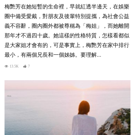
梅艷芳在她短暫的生命裡，早就紅透半邊天，在娛樂
圈中備受愛戴，對朋友及後輩特別提攜，為社會公益
義不容辭，圈內圈外都被尊稱為「梅姐」，而她離開
那年才不過四十歲。她這樣的性格特質，怎樣看都似
是大家姐才會有的，可是事實上，梅艷芳在家中排行
最小，有兩個兄長和一個姊姊。要理解...
13.5K
7