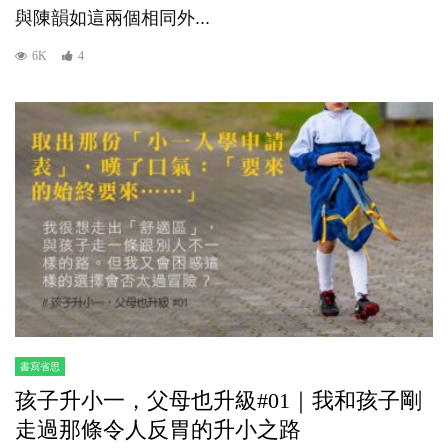
與陳韻如這兩個相同外...
6K
4
書寫省思
孩子升小一，父母也升級#01｜我和孩子剛
走過那條令人反胃的升小之路