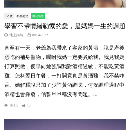
0-1歲
初生嬰兒
書寫省思
學習不帶情緒勒索的愛，是媽媽一生的課題
地上媽媽
08/04/2022
直至有一天，老爺為我帶來了客家的黃酒，說是產後
必吃的補身聖物，囑咐我媽一定要煮給我。我見我媽
打算照做，便早向她強調我對酒精過敏，不能吃黃酒
雞。怎料翌日午餐，一打開竟真是黃酒雞，我不禁咋
舌。她解釋說只加了少許黃酒調味，何況調理過程中
酒精也會揮發，信誓旦旦稱沒有問題。...
16.1K
10