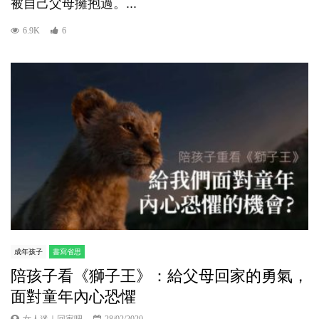
被自己父母擁抱過。...
6.9K
6
成年孩子
書寫省思
陪孩子看《獅子王》：給父母回家的勇氣，
面對童年內心恐懼
女人迷｜回家吧
28/02/2020