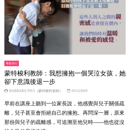
專家同行
蒙特梭利教師：我想擁抱一個哭泣女孩，她
卻下意識後退一步
BARBARA TSUI（蒙特梭利老師）
03/12/2019
早前在講座上聽到一位家長說，他感覺與兒子關係疏
離，兒子甚至會拒絕自己的擁抱。再問深一層，原來
那份與兒子的疏離感，可追溯至他兒時——他也從沒