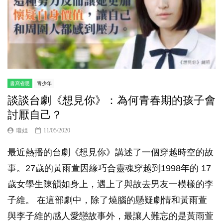
書寫省思
青少年
談談台劇《想見你》：為何青春期的孩子會
討厭自己？
瓊姐
11/05/2020
最近熱播的台劇《想見你》講述了一個穿越時空的故
事。27歲的黃雨萱因緣巧合靈魂穿越到1998年的 17
歲女學生陳韻如身上，遇上了與故去男友一模樣的李
子維。 在這部劇中，除了燒腦的懸疑劇情和黃雨萱
與李子維的感人愛戀故事外，最讓人難忘的是黃雨萱