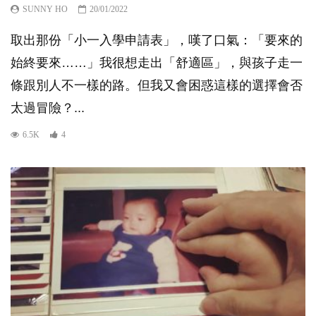
SUNNY HO
20/01/2022
取出那份「小一入學申請表」，嘆了口氣：「要來的
始終要來……」我很想走出「舒適區」，與孩子走一
條跟別人不一樣的路。但我又會困惑這樣的選擇會否
太過冒險？...
6.5K
4