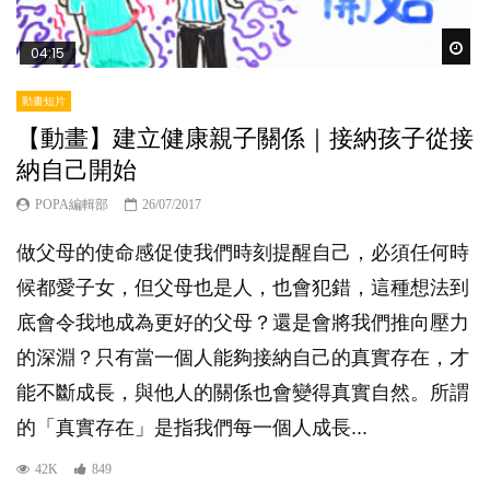
Wat
04:15
動畫短片
【動畫】建立健康親子關係｜接納孩子從接
納自己開始
POPA編輯部
26/07/2017
做父母的使命感促使我們時刻提醒自己，必須任何時
候都愛子女，但父母也是人，也會犯錯，這種想法到
底會令我地成為更好的父母？還是會將我們推向壓力
的深淵？只有當一個人能夠接納自己的真實存在，才
能不斷成長，與他人的關係也會變得真實自然。所謂
的「真實存在」是指我們每一個人成長...
42K
849