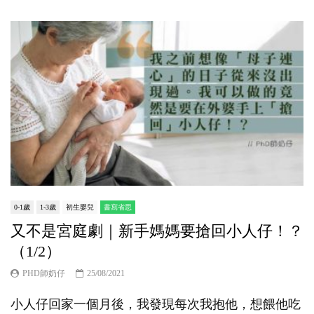
0-1歲
1-3歲
初生嬰兒
書寫省思
又不是宮庭劇｜新手媽媽要搶回小人仔！？
（1/2）
PHD師奶仔
25/08/2021
小人仔回家一個月後，我發現每次我抱他，想餵他吃