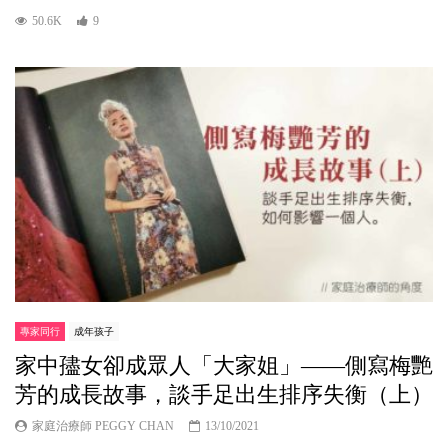
50.6K
9
專家同行
成年孩子
家中孻女卻成眾人「大家姐」——側寫梅艷
芳的成長故事，談手足出生排序失衡（上）
家庭治療師 PEGGY CHAN
13/10/2021