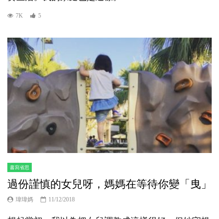
7K
5
書寫省思
過份謹慎的女兒呀，媽媽在等待你變「曳」
瑋瑋媽
11/12/2018