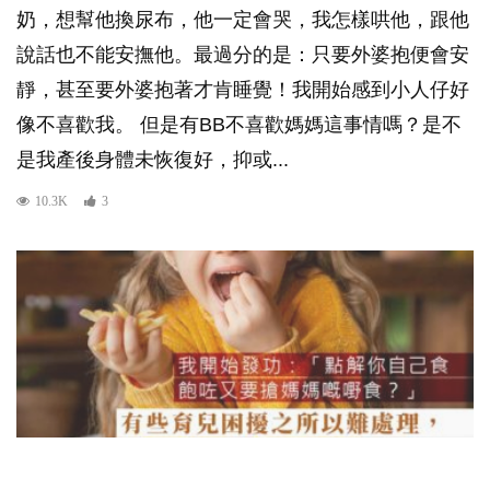
奶，想幫他換尿布，他一定會哭，我怎樣哄他，跟他
說話也不能安撫他。最過分的是：只要外婆抱便會安
靜，甚至要外婆抱著才肯睡覺！我開始感到小人仔好
像不喜歡我。 但是有BB不喜歡媽媽這事情嗎？是不
是我產後身體未恢復好，抑或...
10.3K
3