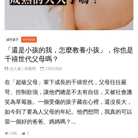
成年孩子
研究咁講
「還是小孩的我，怎麼教養小孩」，你也是
千禧世代父母嗎？
女人迷｜回家吧
13/02/2020
在「超級父母」輩下成長的千禧世代，父母往往嚴
苛、控制欲強，讓他們總是不太有自信，又被社會譏
笑為草莓族。一個受傷的孩子藏在心裡，還沒長大，
如今到了要為人父母的年紀。他們想問，我真的可以
當一個好的爸爸、媽媽嗎？...
3.8K
3