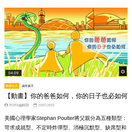
Wat
04:09
動畫短片
成年孩子
【動畫】你的爸爸如何，你的日子也必如何
POPA編輯部
19/07/2019
美國心理學家Stephan Poulter將父親分為五種類型：
苛求成就型、不定時炸彈型、消極沉默型、缺席型和