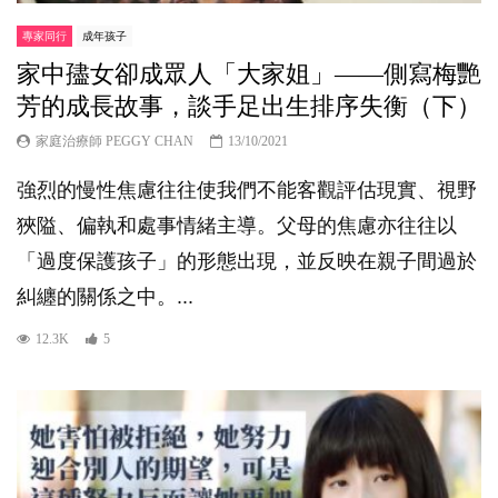
專家同行
成年孩子
家中孻女卻成眾人「大家姐」——側寫梅艷
芳的成長故事，談手足出生排序失衡（下）
家庭治療師 PEGGY CHAN
13/10/2021
強烈的慢性焦慮往往使我們不能客觀評估現實、視野
狹隘、偏執和處事情緒主導。父母的焦慮亦往往以
「過度保護孩子」的形態出現，並反映在親子間過於
糾纏的關係之中。...
12.3K
5