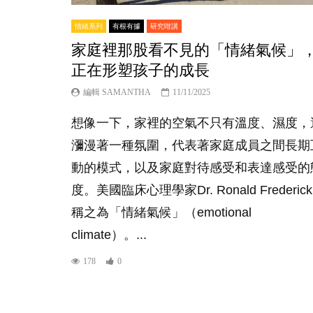
情緒系列
有根有據
研究咁講
家庭裡那股看不見的「情緒氣候」
正在形塑孩子的成長
編輯 SAMANTHA
11/11/2025
想像一下，家裡的空氣不只有溫度、濕度，
瀰漫著一種氛圍，代表著家庭成員之間長期
動的模式，以及家庭對待感受和表達感受的
度。美國臨床心理學家Dr. Ronald Frederick
稱之為「情緒氣候」（emotional
climate）。...
178
0