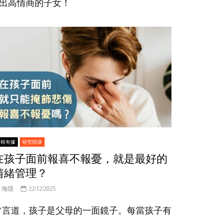
出高情商的子女！
有根有據
研究咁講
在孩子面前報喜不報憂，就是最好的
情緒管理？
海隱
22/12/2025
常言道，孩子是父母的一面鏡子。每當孩子有