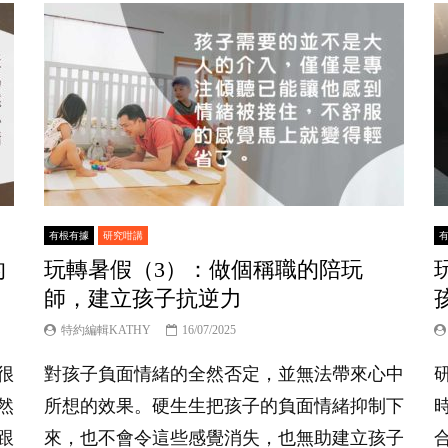
有根有據
研究咁講
的
玩轉暑假（3）：做個稱職的陪玩
師，建立孩子抗逆力
特約編輯KATHY
16/07/2025
很
對孩子負面情緒的全然否定，並無法帶來心中
然
所想的效果。硬生生把孩子的負面情緒抑制下
跟
來，也不會令這些感覺消失，也無助建立孩子