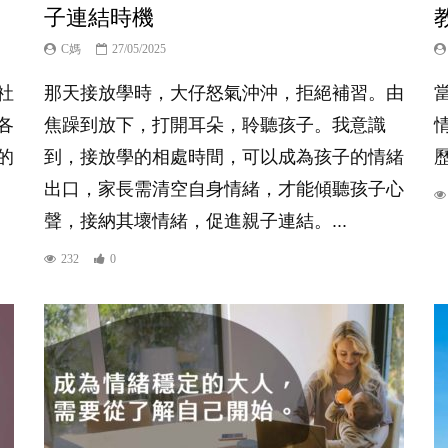
子連結時機
C媽
27/05/2025
社
那天接放學時，大仔怒氣沖沖，拒絕補習。由
各
焦躁到放下，打開耳朵，聆聽孩子。我意識
的
到，接放學的相處時間，可以成為孩子的情緒
出口，家長需清空自身情緒，才能傾聽孩子心
聲，接納其壞情緒，促進親子連結。...
232
0