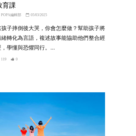
教育課
POPA編輯部
05/03/2025
當孩子摔倒後大哭，你會怎麼做？幫助孩子將
情緒轉化為言語，複述故事能協助他們整合經
歷，學懂與恐懼同行。...
119
0