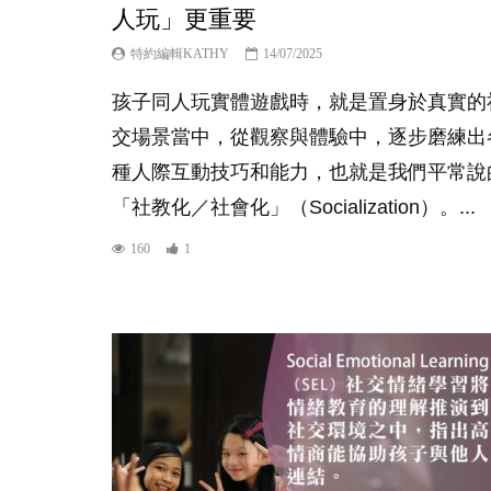
人玩」更重要
特約編輯KATHY
14/07/2025
孩子同人玩實體遊戲時，就是置身於真實的
交場景當中，從觀察與體驗中，逐步磨練出
種人際互動技巧和能力，也就是我們平常說
「社教化／社會化」（Socialization）。...
160
1