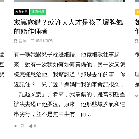
教養省思
書寫省思
，
愈罵愈錯？或許大人才是孩子壞脾氣
的始作俑者
語冰
05/11/2025
還
有一晚我跟兒子枕邊細語。他竟細數往事起
互
來，說有一次我如何如何責備他，另一次又怎
態
樣怎樣懲治他。我驚訝道「那是去年的事，你
還記住？」兒子說「媽媽鬧我的事會記很久，
一記起又嬲」。看來，我最錯的，是當初想盡
辦法去遏止他哭泣。原來，他那些壞脾氣和連
串劣行，並不是無中生有，而...
171
0