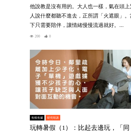
他說教是沒有用的。大人也一樣，氣在頭上
人說什麼都聽不進去，正所謂「火遮眼」。
下只需要陪伴，讓情緒慢慢流過就好。...
200
0
有根有據
研究咁講
玩轉暑假（1）：比起去邊玩，「同