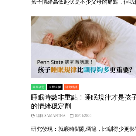
孩子情緒高低起伏是不少父母的痛點，但我
書寫省思
有根有據
研究咁講
睡眠時數非重點！睡眠規律才是孩
的情緒穩定劑
編輯 SAMANTHA
06/01/2026
研究發現：就寢時間亂晒籠，比瞓得少更影