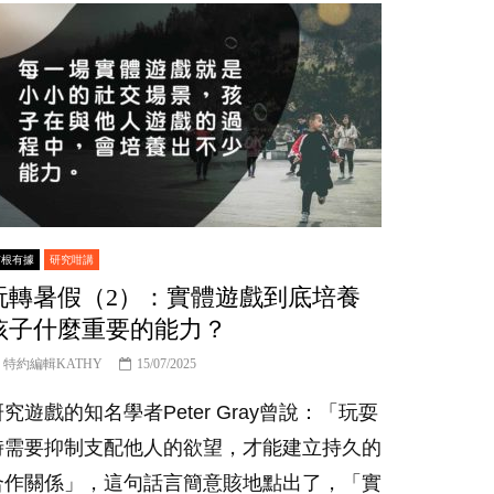
有根有據
研究咁講
玩轉暑假（2）：實體遊戲到底培養
孩子什麼重要的能力？
特約編輯KATHY
15/07/2025
研究遊戲的知名學者Peter Gray曾說：「玩耍
時需要抑制支配他人的欲望，才能建立持久的
合作關係」，這句話言簡意賅地點出了，「實