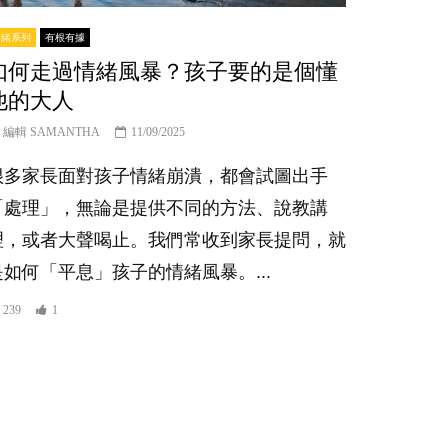
情緒系列
有根有據
如何走過情緒風暴？孩子要的是個懂
他的大人
編輯 SAMANTHA
11/09/2025
很多家長面對孩子情緒崩潰，都會試圖出手
「處理」，無論是提供不同的方法、說教講
理，或者大聲喝止。我們常收到家長提問，就
是如何「平息」孩子的情緒風暴。...
239
1