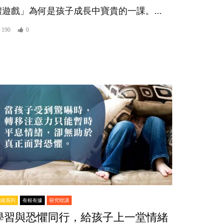
體遊戲」為何是孩子成長中寶貴的一課。...
190
0
情緒系列
有根有據
研究咁講
學習與恐懼同行，給孩子上一堂情緒