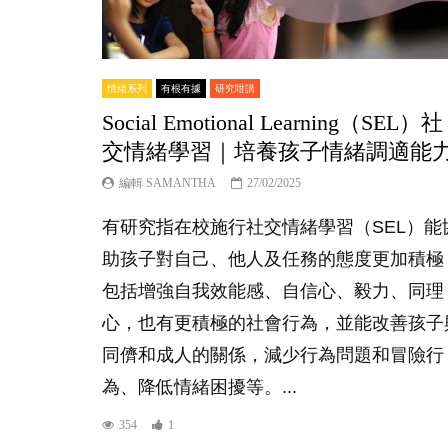
情緒系列
有根有據
研究咁講
Social Emotional Learning（SEL）社
交情緒學習｜培養孩子情緒調適能
編輯 SAMANTHA
27/02/2025
有研究指在校施行社交情緒學習（SEL）能
助孩子對自己、他人及任務的態度更加積極
包括增強自我效能感、自信心、毅力、同理
心，也有更積極的社會行為，並能改善孩子
同儕和成人的關係，減少行為問題和冒險行
為、降低情緒困擾等。...
354
1