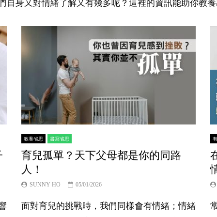
們自身又對情緒了解又有幾多呢？這裡的資訊能助你教養
教養省思
書寫省思
子
育兒孤單？天下父母都是你的同路
人！
SUNNY HO
05/01/2026
響
面對育兒的挑戰時，我們同樣會有情緒；情緒