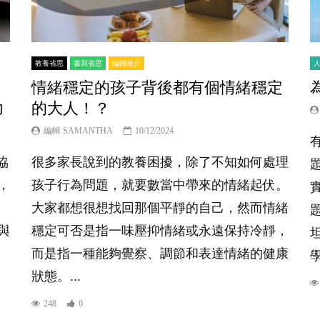
教養省思
書寫省思
編輯推介
情緒穩定的孩子背後都有個情緒穩定
力
的大人！？
編輯 SAMANTHA
10/12/2024
協
很多家長說到的教養困擾，除了不知如何處理
，
孩子行為問題，就要數當中帶來的情緒起伏。
大家都想很想找回那個平靜的自己，然而情緒
與
穩定可否是指一味壓抑情緒或永遠保持冷靜，
而是指一種能夠覺察、調節和表達情緒的健康
狀態。...
248
0