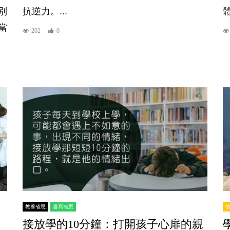
別
抗逆力。...
當
202
0
教養省思
書寫省思
接放學的10分鐘：打開孩子心扉的親