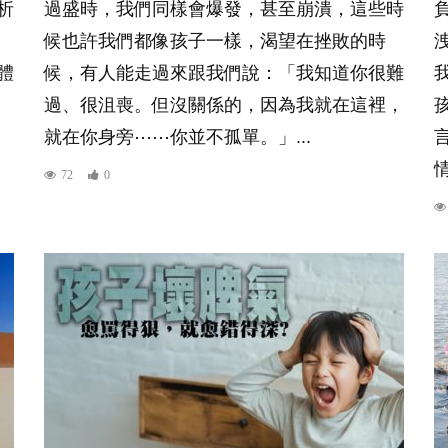
析
過盛時，我們同樣會爆發，甚至崩潰，這些時
候也許我們都像孩子一樣，渴望在挫敗的時
體
候，有人能走過來跟我們說：「我知道你很難
過、很沮喪。但沒關係的，因為我就在這裡，
就在你身旁⋯⋯你並不孤單。」...
72
0