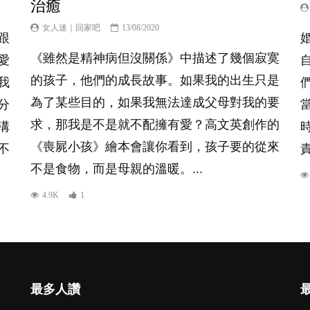
治癒
女人迷｜回家吧
13/08/2020
跟
《雖然是精神病但沒關係》中描述了幾個寂寞
愛
的孩子，他們的成長故事。如果我的出生只是
我
為了某些目的，如果我無法達成父母對我的要
分
求，那我是不是就不配擁有愛？高文英創作的
溝
《喪屍小孩》繪本會讓你看到，孩子要的從來
不
不是食物，而是母親的溫暖。...
4.9K
1
最多人讚