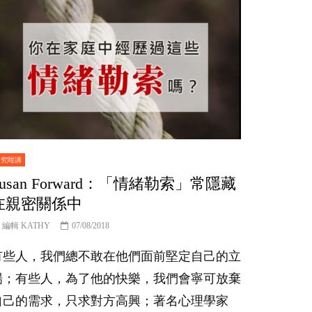
研究咁講
Susan Forward：「情緒勒索」常隱藏
在親密關係中
編輯 KATHY
07/08/2018
有些人，我們總不敢在他們面前堅定自己的立
場；有些人，為了他的快樂，我們會寧可放棄
自己的需求，只求對方高興；著名心理學家