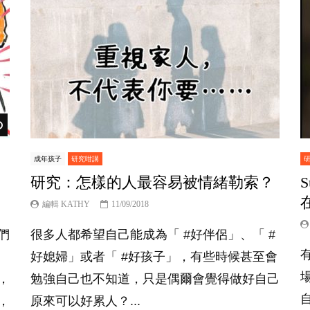
Watch Later
成年孩子
研究咁講
研究：怎樣的人最容易被情緒勒索？
編輯 KATHY
11/09/2018
們
很多人都希望自己能成為「 #好伴侶」、「 #
好媳婦」或者「 #好孩子」，有些時候甚至會
，
勉強自己也不知道，只是偶爾會覺得做好自己
，
原來可以好累人？...