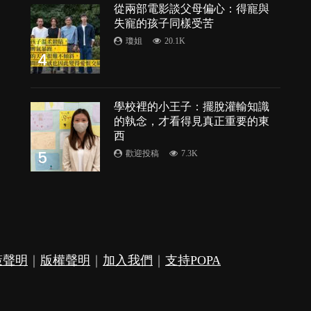
從兩部電影談父母偏心：得寵與
失寵的孩子同樣受苦
瓊姐
20.1K
4
學校裡的小王子：擺脫灌輸知識
的執念，才看得見真正重要的東
西
5
歡迎投稿
7.3K
策聲明
｜
版權聲明
｜
加入我們
｜
支持POPA