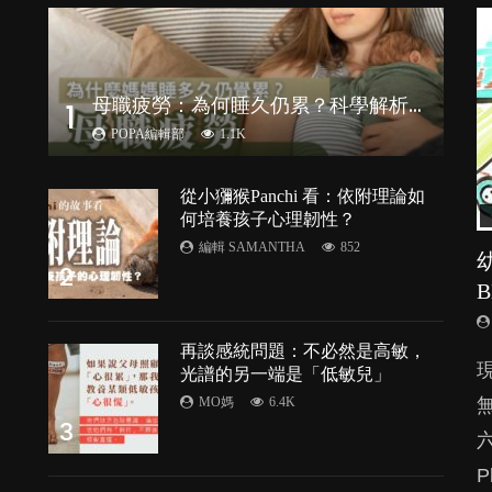
母
職疲勞：為何睡久仍累？科學解析隱形心理負擔
1
POPA編輯部
1.1K
從小獼猴Panchi 看：依附理論如
何培養孩子心理韌性？
編輯 SAMANTHA
852
2
再談感統問題：不必然是高敏，
由
光譜的另一端是「低敏兒」
MO媽
6.4K
3
P
處