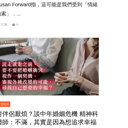
usan Forward指，這可能是我們受到「情緒
索」．...
9.3K
6
研究咁講
對伴侶厭煩？談中年婚姻危機 精神科
醫師：不滿，其實是因為想追求幸福