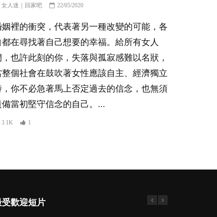
女人迷｜回家吧
22/05/2020
婚姻裡的衝突，代表著另一種改變的可能，各
自都在尋找著自己想要的幸福。給所有女人
們，也許此刻的你，失落與孤寂感難以名狀，
當整個社會在鼓吹著女性應該自主、經濟獨立
時，你不必急著馬上否定過去的信念，也無須
責備當初堅守信念的自己。...
3.1K
1
最受歡迎短片