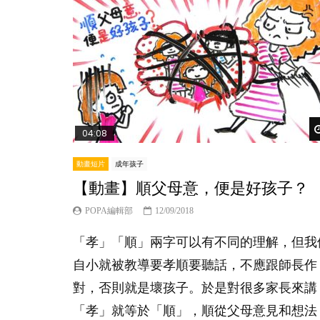
04:08
動畫短片
成年孩子
【動畫】順父母意，便是好孩子？
POPA編輯部
12/09/2018
「孝」「順」兩字可以有不同的理解，但我
自小就被教導要孝順要聽話，不應跟師長作
對，否則就是壞孩子。於是對很多家長來講
「孝」就等於「順」，順從父母意見和想法