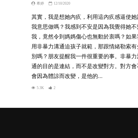
希婷
12/10/2020
其實，我是想她內疚，利用這內疚感逼使她
我意思做嗎？我感到不安是因為我覺得她不
我，竟然令到媽媽傷心也無動於衷嗎？如果
用非暴力溝通迫孩子就範，那跟情緒勒索有
別嗎？朋友提醒我一件很重要的事。非暴力
通的目的是連結，而不是改變對方。對方會
會因為體諒而改變，是他的...
5.3K
2