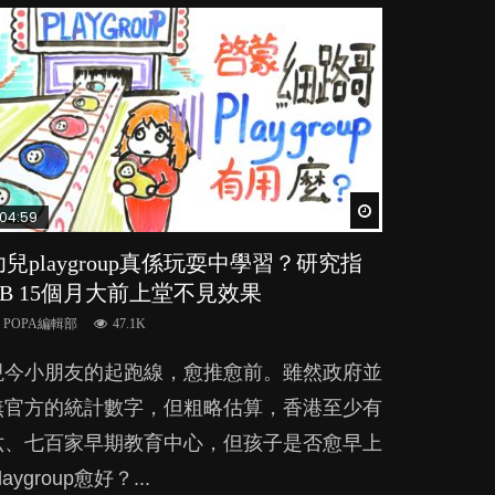
Watch Later
Watch Later
Watch Later
Watch Later
Watch Later
04:59
03:39
03:02
04:06
03:41
幼兒playgroup真係玩耍中學習？研究指
幼稚園遊戲課 如何刺激幼兒自發學習取
老公患產後憂鬱症對BB的影響
全職好？在職好？｜全職媽媽與在職媽媽
BB口腔期乜都放入口，父母該制止還是
BB 15個月大前上堂不見效果
代獎勵與懲罰？
的壓力與價值
放手？
POPA編輯部
15.9K
POPA編輯部
POPA編輯部
POPA編輯部
POPA編輯部
47.1K
33.1K
25.8K
25.5K
BB出生後，不止媽媽，爸爸也有機會患上產
現今小朋友的起跑線，愈推愈前。雖然政府並
美國學者所創的 tools of the mind 課程，學
許多媽媽心底可能都有一刻掙扎過：究竟全職
BB最喜歡隨手拿起什麼都放入口中，有人說
後抑鬱，影響日常生活，嚴重的甚至會有自
無官方的統計數字，但粗略估算，香港至少有
生以遊戲方式學習，學術能力和自制能力亦明
好，還是在職好。雖說每個家庭都有自己的獨
一旦養成吮手指的習慣，大個就很難戒，但原
殺，或傷害小朋友的念頭。但為何爸爸患上產
六、七百家早期教育中心，但孩子是否愈早上
顯比其他小朋友優勝，到底這課程有何特別之
特狀況和考慮因素，但原來全職和在職媽媽所
來一刀切阻止他們放東西入口，隨時會影響孩
後抑鬱往往難以察覺？...
laygroup愈好？...
？...
養育的子女其實都各有擅長。...
子的身心發展？...