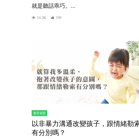
就是聽話乖巧。...
14.3K
190
書寫省思
以非暴力溝通改變孩子，跟情緒勒
有分別嗎？