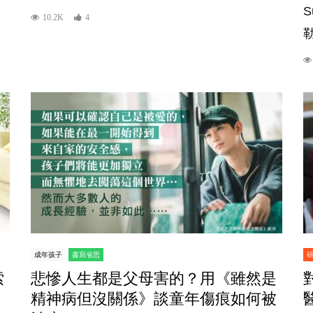
S
10.2K
4
勒
成年孩子
書寫省思
索
悲慘人生都是父母害的？用《雖然是
精神病但沒關係》談童年傷痕如何被