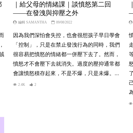
都
｜給父母的情緒課｜談憤怒第二回
——在發洩與抑壓之外
編輯 SAMANTHA
09/08/2022
而
因為我們深怕會失控，也會很想孩子早日學會
，
「控制」，只是在禁止發洩行為的同時，我們
賊
很容易把憤怒的情緒都一併壓下去了。然而，
憤怒才不會壓下去就消失。過度的壓抑通常都
會讓憤怒積存起來，不是不爆，只是未爆。...
2.4K
2