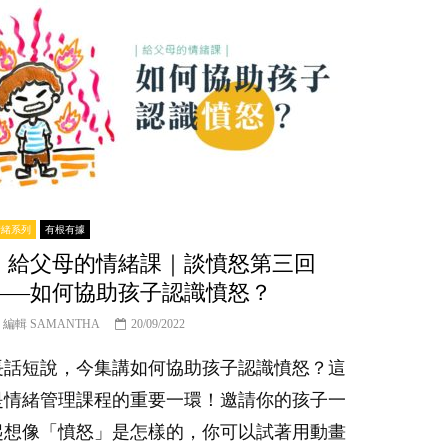
情緒系列
有根有據
｜給父母的情緒課｜談憤怒第三回
——如何協助孩子認識憤怒？
編輯 SAMANTHA
20/09/2022
長話短說，今集講如何協助孩子認識憤怒？這
是情緒管理課程的重要一環！邀請你的孩子一
起想像「憤怒」是怎樣的，你可以試著用動畫