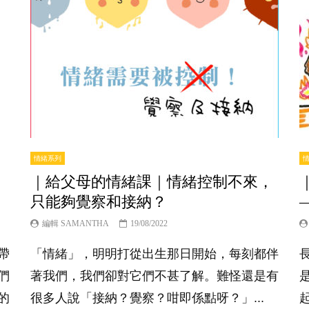
情緒系列
｜給父母的情緒課｜情緒控制不來，
只能夠覺察和接納？
編輯 SAMANTHA
19/08/2022
帶
「情緒」，明明打從出生那日開始，每刻都伴
們
著我們，我們卻對它們不甚了解。難怪還是有
的
很多人說「接納？覺察？咁即係點呀？」...