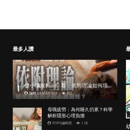
最多人讚
從
小獼猴Panchi 看：依附理論如何培養孩子心理韌性？
1
編輯 SAMANTHA
852
母職疲勞：為何睡久仍累？科學
解析隱形心理負擔
POPA編輯部
1.1K