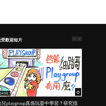
最受歡迎短片
Watch Later
Watch Later
Watch Later
Watch Later
Watch Later
04:59
03:39
03:02
04:06
03:41
幼兒playgroup真係玩耍中學習？研究指
幼稚園遊戲課 如何刺激幼兒自發學習取
老公患產後憂鬱症對BB的影響
全職好？在職好？｜全職媽媽與在職媽媽
BB口腔期乜都放入口，父母該制止還是