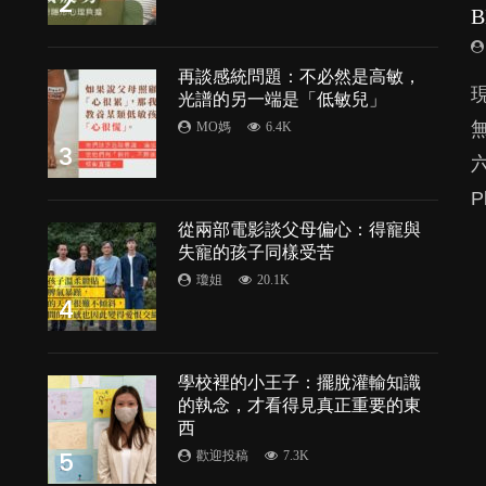
2
再談感統問題：不必然是高敏，
由
光譜的另一端是「低敏兒」
MO媽
6.4K
3
P
處
從兩部電影談父母偏心：得寵與
失寵的孩子同樣受苦
瓊姐
20.1K
4
學校裡的小王子：擺脫灌輸知識
的執念，才看得見真正重要的東
西
5
歡迎投稿
7.3K