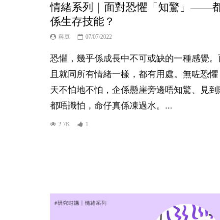
情緒系列｜面對恐懼「知驚」——
係生存技能？
科豆
07/07/2022
恐懼，幾乎係成長中不可或缺的一種感覺。
且就同所有情緒一樣，都有用處。無咗恐懼
天不怕地不怕，企係懸崖旁邊唔知驚、見到
都唔識怕，命仔真係凍過水。...
2.7K
1