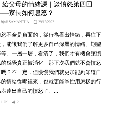
｜給父母的情緒課｜談憤怒第四回
——家長如何息怒？
編輯 SAMANTHA
29/12/2022
憤怒不全是負面的，從行為看出情緒，再往下
走，能讓我們了解更多自己深層的情緒、期望
等等。一層一層，看清了，我們才有機會讓憤
怒的感覺真正被消化。那下次我們就不會憤怒
了嗎？不一定，但慢慢我們就更加能夠知道自
己的情緒從哪裡來，也就更能掌控用怎樣的行
為表達出自己的憤怒了。...
1.7K
2