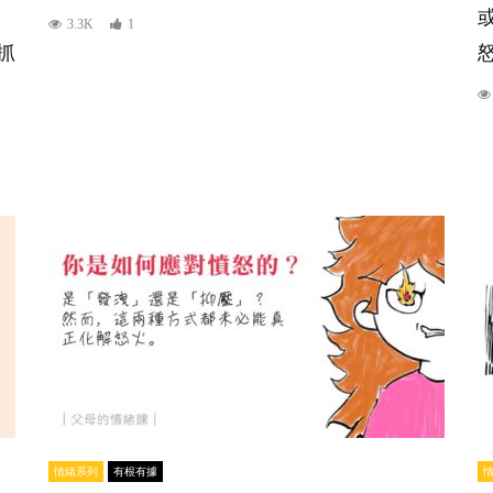
3.3K
1
抓
情緒系列
有根有據