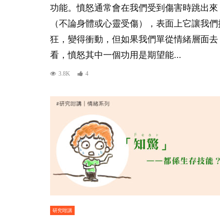
功能。憤怒通常會在我們受到傷害時跳出來
（不論身體或心靈受傷），表面上它讓我們
狂，變得衝動，但如果我們單從情緒層面去
看，憤怒其中一個功用是期望能...
3.8K
4
研究咁講