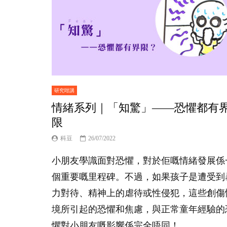
研究咁講
情緒系列｜「知驚」——恐懼都有
限
科豆
26/07/2022
小朋友學識面對恐懼，對於佢嘅情緒發展係
個重要嘅里程碑。不過，如果孩子是遭受到
力對待、精神上的虐待或性侵犯，這些創傷
境所引起的恐懼和焦慮，與正常童年經驗的
懼對小朋友嘅影響係完全唔同！...