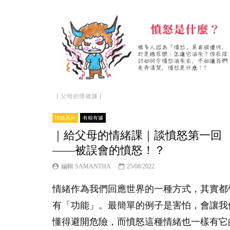
情緒系列
有根有據
｜給父母的情緒課｜談憤怒第一回
——被誤會的憤怒！？
編輯 SAMANTHA
25/08/2022
情緒作為我們回應世界的一種方式，其實都
有「功能」。最簡單的例子是害怕，會讓我
懂得避開危險，而憤怒這種情緒也一樣有它