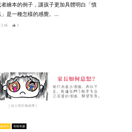
或者繪本的例子，讓孩子更加具體明白「憤
怒」是一種怎樣的感覺。...
3.1K
1
情緒系列
有根有據