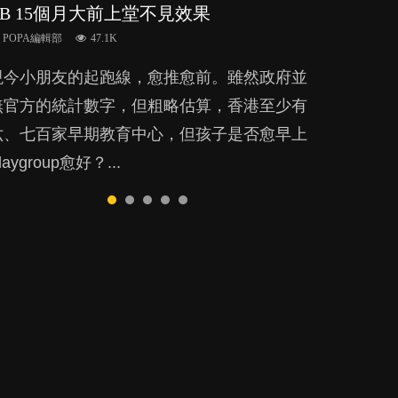
BB 15個月大前上堂不見效果
代獎勵與懲罰？
的壓力與價值
放手？
POPA編輯部
15.9K
POPA編輯部
POPA編輯部
POPA編輯部
POPA編輯部
47.1K
33.1K
25.8K
25.5K
BB出生後，不止媽媽，爸爸也有機會患上產
現今小朋友的起跑線，愈推愈前。雖然政府並
美國學者所創的 tools of the mind 課程，學
許多媽媽心底可能都有一刻掙扎過：究竟全職
BB最喜歡隨手拿起什麼都放入口中，有人說
後抑鬱，影響日常生活，嚴重的甚至會有自
無官方的統計數字，但粗略估算，香港至少有
生以遊戲方式學習，學術能力和自制能力亦明
好，還是在職好。雖說每個家庭都有自己的獨
一旦養成吮手指的習慣，大個就很難戒，但原
殺，或傷害小朋友的念頭。但為何爸爸患上產
六、七百家早期教育中心，但孩子是否愈早上
顯比其他小朋友優勝，到底這課程有何特別之
特狀況和考慮因素，但原來全職和在職媽媽所
來一刀切阻止他們放東西入口，隨時會影響孩
後抑鬱往往難以察覺？...
laygroup愈好？...
？...
養育的子女其實都各有擅長。...
子的身心發展？...