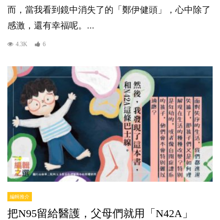
而，當我看到鏡中消失了的「鄭伊健頭」，心中除了
感激，還有幸福呢。...
4.3K
6
編輯推介
把N95留給醫護，父母們就用「N42A」