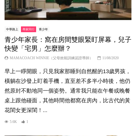
中學路上
專家同行
青少年
青少年家長：窩在房間雙眼緊盯屏幕，兒子
快變「宅男」怎麼辦？
MAMACOACH WINNIE（父母效能訓練認證導師）
11/08/2020
早上一睜開眼，只見我家那睡到自然醒的13歲男孩，
橫躺在沙發上盯着手機，直至差不多半小時後，他仍
然原封不動地同一個姿勢。通常我只能在午餐或晚餐
桌上跟他碰面，其他時間他都窩在房內，比古代的黃
花閨女更深閨！...
5.6K
1