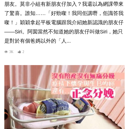
朋友。莫非小組有新朋友仔加入？我還以為網課帶來
了驚喜。誰知……「好勁㗎！我同佢講嘢，佢識答我
㗎！」穎穎拿起平板電腦跟我介紹她新認識的朋友仔
——Siri。阿囡當然不知道她的朋友仔叫做Siri，她只
是對於有個爸媽以外的「人...
3K
2