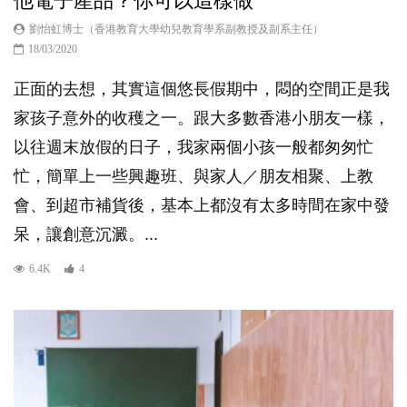
他電子產品？你可以這樣做
劉怡虹博士（香港教育大學幼兒教育學系副教授及副系主任）
18/03/2020
正面的去想，其實這個悠長假期中，悶的空間正是我
家孩子意外的收穫之一。跟大多數香港小朋友一樣，
以往週末放假的日子，我家兩個小孩一般都匆匆忙
忙，簡單上一些興趣班、與家人／朋友相聚、上教
會、到超市補貨後，基本上都沒有太多時間在家中發
呆，讓創意沉澱。...
6.4K
4