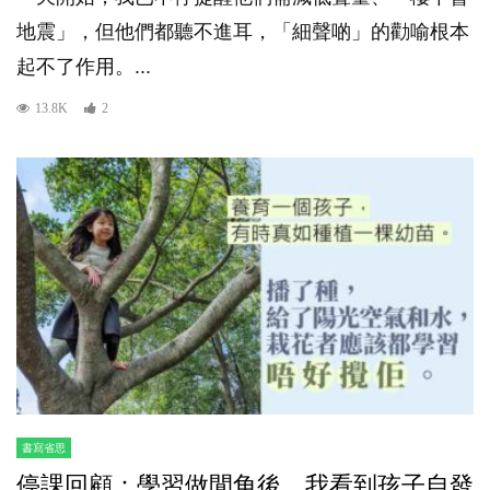
地震」，但他們都聽不進耳，「細聲啲」的勸喻根本
起不了作用。...
13.8K
2
書寫省思
停課回顧：學習做閒角後，我看到孩子自發