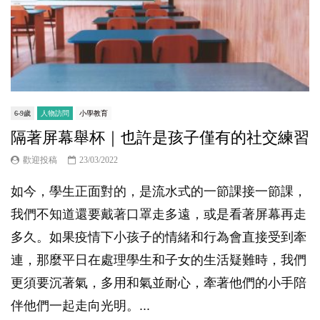
6-9歲
人物訪問
小學教育
隔著屏幕舉杯｜也許是孩子僅有的社交練習
歡迎投稿
23/03/2022
如今，學生正面對的，是流水式的一節課接一節課，
我們不知道還要戴著口罩走多遠，或是看著屏幕再走
多久。如果疫情下小孩子的情緒和行為會直接受到牽
連，那麼平日在處理學生和子女的生活疑難時，我們
更須要沉著氣，多用和氣並耐心，牽著他們的小手陪
伴他們一起走向光明。...