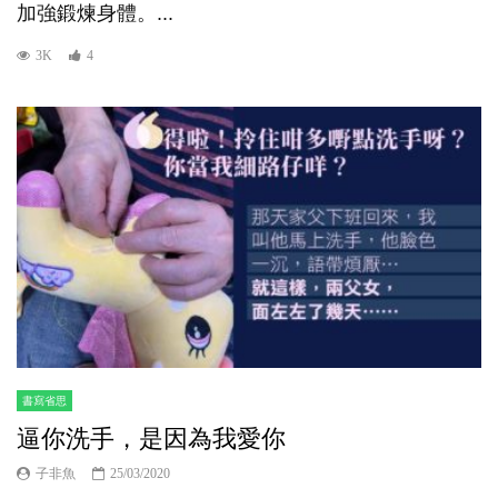
加強鍛煉身體。...
3K
4
書寫省思
逼你洗手，是因為我愛你
子非魚
25/03/2020