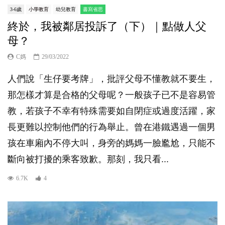
3-6歲
小學教育
幼兒教育
書寫省思
終於，我被鄰居投訴了（下）｜點做人父
母？
C媽
29/03/2022
人們說「生仔要考牌」，批評父母不懂教就不要生，
那怎樣才算是合格的父母呢？一般孩子已不是容易管
教，若孩子不幸有特殊需要如自閉症或過度活躍，家
長更難以控制他們的行為舉止。曾在港鐵遇過一個男
孩在車廂內不停大叫，身旁的媽媽一臉尷尬，只能不
斷向被打擾的乘客致歉。那刻，我只看...
6.7K
4