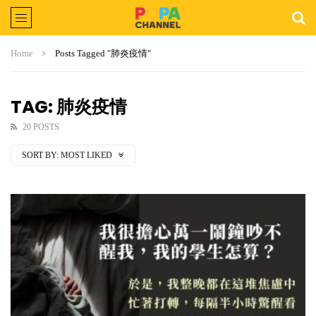
Home
Posts Tagged "肺炎疫情"
TAG: 肺炎疫情
20 POSTS
SORT BY:
MOST LIKED