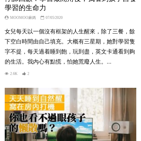
學習的生命力
MOOMOO麻媽
07/05/2020
女兒每天以一個沒有框架的人生醒來，除了三餐，餘
下空白時間由自己填充。大概有三星期，她對學習隻
字不提，每天過着睡到飽，玩到盡，英文卡通看到夠
的生活。我內心有點慌，怕她荒廢人生。...
2.6K
2