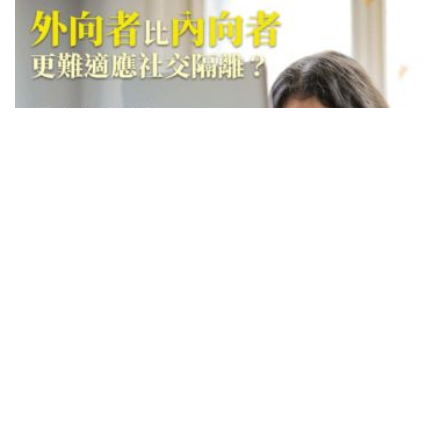
研究咁講
疫情讓我們更了解自己：五大人格特質，你
屬於哪種？
編輯 KATHY
18/05/2020
內向者在社交隔離中可謂如魚得水，因為他們本身就
不太需要社交活動，隔離正好提供他們真正所需：獨