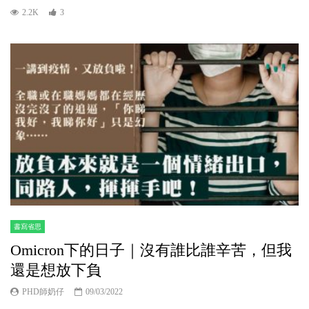
2.2K
3
書寫省思
Omicron下的日子｜沒有誰比誰辛苦，但我
還是想放下負
PHD師奶仔
09/03/2022