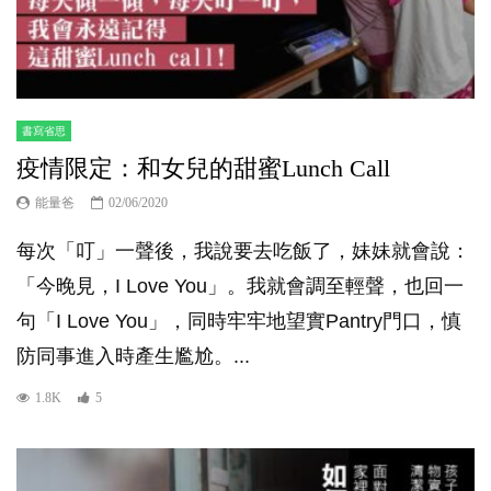
書寫省思
疫情限定：和女兒的甜蜜Lunch Call
能量爸
02/06/2020
每次「叮」一聲後，我說要去吃飯了，妹妹就會說：
「今晚見，I Love You」。我就會調至輕聲，也回一
句「I Love You」，同時牢牢地望實Pantry門口，慎
防同事進入時產生尷尬。...
1.8K
5