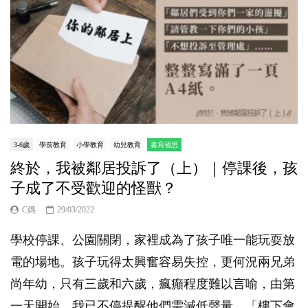
3-6歲
學前教育
小學教育
幼兒教育
書寫省思
終於，我被鄰居投訴了（上）｜停課後，孩
子成了不受歡迎的怪獸？
C媽
29/03/2022
學校停課、公園關閉，家裡成為了孩子唯一能玩耍放
電的場地。孩子玩得太興奮容易失控，更何況兩兄弟
尚年幼，只有三歲和六歲，瘋癲程度難以言喻，由第
一天開始，我已不停提醒他們需減低聲量、「樓下會