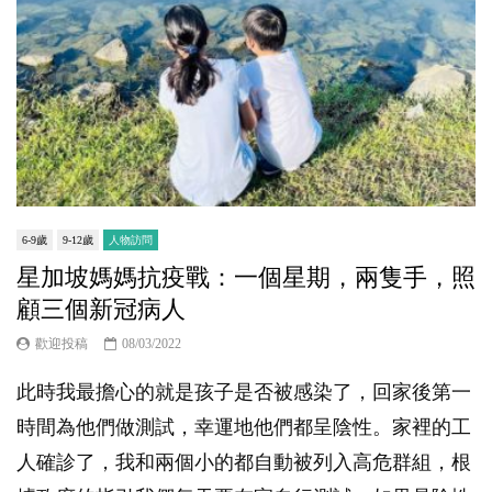
6-9歲
9-12歲
人物訪問
星加坡媽媽抗疫戰：一個星期，兩隻手，照
顧三個新冠病人
歡迎投稿
08/03/2022
此時我最擔心的就是孩子是否被感染了，回家後第一
時間為他們做測試，幸運地他們都呈陰性。家裡的工
人確診了，我和兩個小的都自動被列入高危群組，根