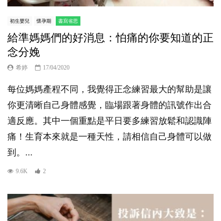
初生嬰兒
懷孕期
書寫省思
給準媽媽們的好消息：怕痛的你要知道的正
念分娩
希婷
17/04/2020
每位媽媽產程不同，我覺得正念練習最大的幫助是讓
你更清晰自己身體感覺，臨場跟著身體的訊號作出合
適反應。其中一個重點是平日要多練習放鬆和認識陣
痛！生育本來就是一種天性，請相信自己身體可以做
到。...
9.6K
2