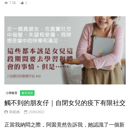
7.5K
2
小學教育
書寫省思
觸不到的朋友仔｜自閉女兒的疫下有限社交
阿星媽
25/03/2022
正當我納悶之際，阿囡竟然告訴我，她認識了一個新