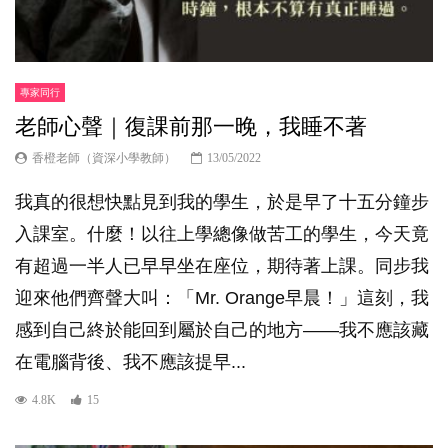
專家同行
老師心聲｜復課前那一晚，我睡不著
香橙老師（資深小學教師）
13/05/2022
我真的很想快點見到我的學生，於是早了十五分鐘步
入課室。什麼！以往上學總像做苦工的學生，今天竟
有超過一半人已早早坐在座位，期待著上課。同步我
迎來他們齊聲大叫：「Mr. Orange早晨！」這刻，我
感到自己終於能回到屬於自己的地方——我不應該藏
在電腦背後、我不應該提早...
4.8K
15