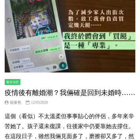
書寫省思
疫情後有離婚潮？我倆確是回到未婚時……
能量爸
12/05/2020
這個（看似）不太溫柔但事事貼心的伴侶，多年來辛
苦她了。孩子還未復課，往後家中仍要靠她去撐住。
在這段日子，雖然我倆見面多了，磨擦卻又多了，然