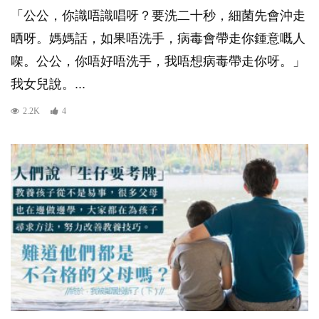
「公公，你識唔識唱呀？要洗二十秒，細菌先會沖走
晒呀。媽媽話，如果唔洗手，病毒會帶走你鍾意嘅人
㗎。公公，你唔好唔洗手，我唔想病毒帶走你呀。」
我女兒說。...
2.2K
4