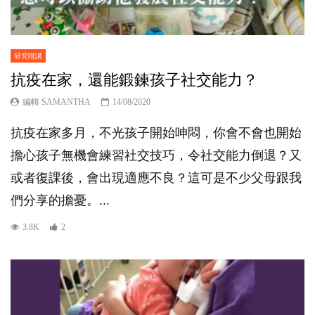
研究咁講
抗疫在家，還能鍛鍊孩子社交能力？
編輯 SAMANTHA
14/08/2020
抗疫在家多月，不光孩子開始呻悶，你會不會也開始
擔心孩子無機會練習社交技巧，令社交能力倒退？又
或者復課後，會出現適應不良？這可是不少父母跟我
們分享的擔憂。...
3.8K
2