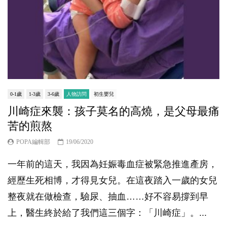
0-1歲
1-3歲
3-6歲
人物訪問
初生嬰兒
川崎症來襲：孩子莫名的高燒，是父母最痛
苦的煎熬
POPA編輯部
19/06/2020
一年前的這天，我因為妊娠毒血症被緊急推進產房，
經歷生死相博，才得見女兒。在這夜踏入一歲的女兒
整夜就在做檢查，驗尿、抽血……好不容易撐到早
上，醫生終於給了我們這三個字：「川崎症」。...