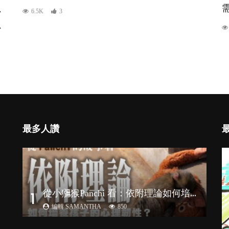
、
6.5K
3
、
最多人讚
從
小獼猴Panchi 看：依附理論如何培養孩子心理韌性？
1
編輯 SAMANTHA
850