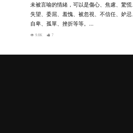
未被言喻的情緒，可以是傷心、焦慮、驚慌
失望、委屈、羞愧、被忽視、不信任、妒忌
自卑、孤單、挫折等等。...
9.8K
7