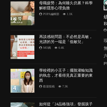
母職疲勞：為何睡久仍累？科學
解析隱形心理負擔
POPA編輯部
1.1K
2
再談感統問題：不必然是高敏，
由
光譜的另一端是「低敏兒」
MO媽
6.4K
3
P
處
學校裡的小王子：擺脫灌輸知識
的執念，才看得見真正重要的東
的
西
4
歡迎投稿
7.3K
如何從「24品格強項」發掘孩子