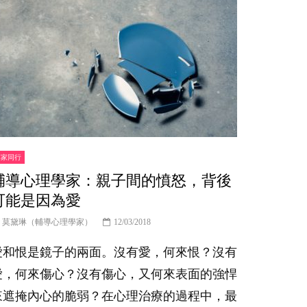
專家同行
輔導心理學家：親子間的憤怒，背後
可能是因為愛
莫黛琳（輔導心理學家）
12/03/2018
愛和恨是鏡子的兩面。沒有愛，何來恨？沒有
愛，何來傷心？沒有傷心，又何來表面的強悍
來遮掩內心的脆弱？在心理治療的過程中，最