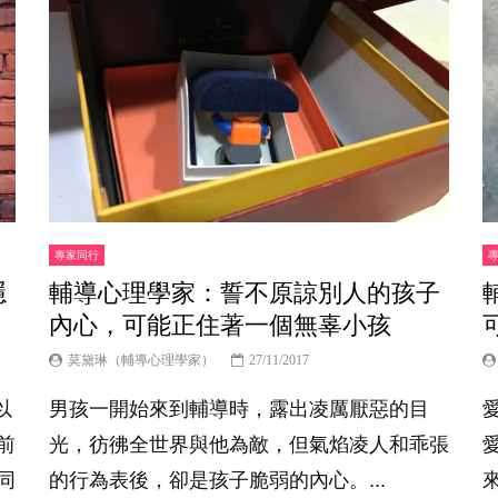
專家同行
隱
輔導心理學家：誓不原諒別人的孩子
內心，可能正住著一個無辜小孩
莫黛琳（輔導心理學家）
27/11/2017
以
男孩一開始來到輔導時，露出凌厲厭惡的目
前
光，彷彿全世界與他為敵，但氣焰凌人和乖張
同
的行為表後，卻是孩子脆弱的內心。...