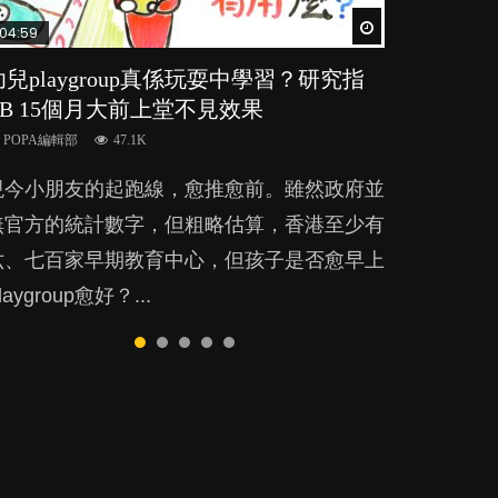
Watch Later
Watch Later
Watch Later
Watch Later
Watch Later
04:59
03:39
03:02
04:06
04:18
幼兒playgroup真係玩耍中學習？研究指
幼稚園遊戲課 如何刺激幼兒自發學習取
老公患產後憂鬱症對BB的影響
全職好？在職好？｜全職媽媽與在職媽媽
凡事以BB為中心，就係好爸媽？｜別忽
BB 15個月大前上堂不見效果
代獎勵與懲罰？
的壓力與價值
視父母的身心虛耗
POPA編輯部
15.9K
POPA編輯部
POPA編輯部
POPA編輯部
POPA編輯部
47.1K
33.1K
25.8K
31.5K
BB出生後，不止媽媽，爸爸也有機會患上產
現今小朋友的起跑線，愈推愈前。雖然政府並
美國學者所創的 tools of the mind 課程，學
許多媽媽心底可能都有一刻掙扎過：究竟全職
父母日夜無間、身心俱疲地照顧BB，如何做
後抑鬱，影響日常生活，嚴重的甚至會有自
無官方的統計數字，但粗略估算，香港至少有
生以遊戲方式學習，學術能力和自制能力亦明
好，還是在職好。雖說每個家庭都有自己的獨
到正向教養？部份父母更會為了小朋友放棄自
殺，或傷害小朋友的念頭。但為何爸爸患上產
六、七百家早期教育中心，但孩子是否愈早上
顯比其他小朋友優勝，到底這課程有何特別之
特狀況和考慮因素，但原來全職和在職媽媽所
己的嗜好、減少出席朋友聚會等等，你以為會
後抑鬱往往難以察覺？...
laygroup愈好？...
？...
養育的子女其實都各有擅長。...
換來美好的親子關係，有助小朋友成長，但原
來父母身心虛耗對孩子的成長可能有意想不到
影響！...