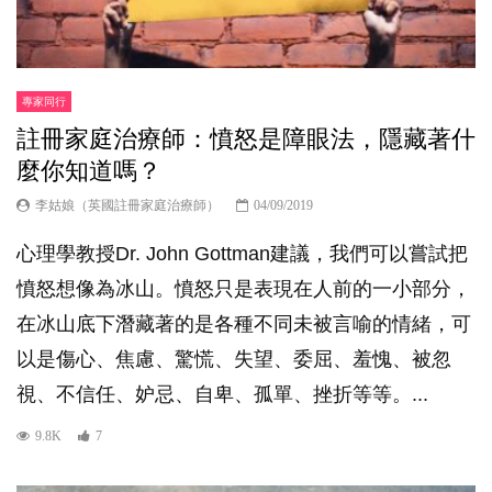
專家同行
註冊家庭治療師：憤怒是障眼法，隱藏著什
麼你知道嗎？
李姑娘（英國註冊家庭治療師）
04/09/2019
心理學教授Dr. John Gottman建議，我們可以嘗試把
憤怒想像為冰山。憤怒只是表現在人前的一小部分，
在冰山底下潛藏著的是各種不同未被言喻的情緒，可
以是傷心、焦慮、驚慌、失望、委屈、羞愧、被忽
視、不信任、妒忌、自卑、孤單、挫折等等。...
9.8K
7