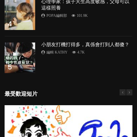
心理學家：孩子天生高度敏感，父母可以
這樣照養
POPA編輯部
101.9K
4
小朋友打機打得多，真係會打到人都傻？
編輯 KATHY
4.7K
5
最受歡迎短片