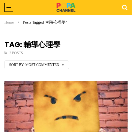
Home
Posts Tagged "輔導心理學"
TAG: 輔導心理學
3 POSTS
SORT BY:
MOST COMMENTED