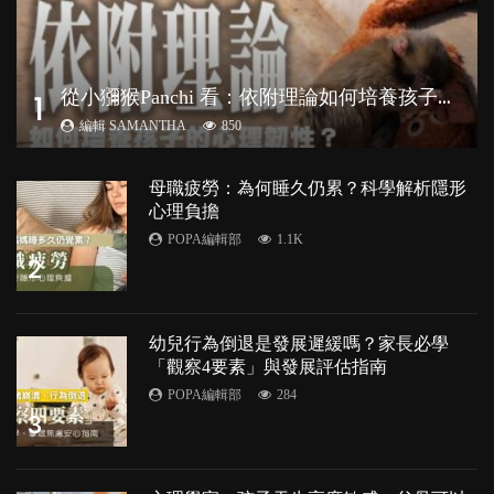
從
小獼猴Panchi 看：依附理論如何培養孩子心理韌性？
1
編輯 SAMANTHA
850
母職疲勞：為何睡久仍累？科學解析隱形
心理負擔
POPA編輯部
1.1K
2
幼兒行為倒退是發展遲緩嗎？家長必學
「觀察4要素」與發展評估指南
POPA編輯部
284
3