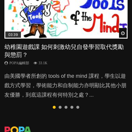
Wat
Wat
Wat
Wat
Wat
03:39
04:59
03:02
04:18
04:06
幼稚園遊戲課 如何刺激幼兒自發學習取代獎勵
幼兒playgroup真係玩耍中學習？研究指BB 15個
老公患產後憂鬱症對BB的影響
凡事以BB為中心，就係好爸媽？｜別忽視父母
全職好？在職好？｜全職媽媽與在職媽媽的壓
與懲罰？
月大前上堂不見效果
的身心虛耗
力與價值
POPA編輯部
15.9K
POPA編輯部
POPA編輯部
POPA編輯部
POPA編輯部
33.1K
47.1K
31.5K
25.8K
BB出生後，不止媽媽，爸爸也有機會患上產後抑
由美國學者所創的 tools of the mind 課程，學生以遊
現今小朋友的起跑線，愈推愈前。雖然政府並無官方
父母日夜無間、身心俱疲地照顧BB，如何做到正向
許多媽媽心底可能都有一刻掙扎過：究竟全職好，還
鬱，影響日常生活，嚴重的甚至會有自殺，或傷害小
戲方式學習，學術能力和自制能力亦明顯比其他小朋
的統計數字，但粗略估算，香港至少有六、七百家早
教養？部份父母更會為了小朋友放棄自己的嗜好、減
是在職好。雖說每個家庭都有自己的獨特狀況和考慮
朋友的念頭。但為何爸爸患上產後抑鬱往往難以察
友優勝，到底這課程有何特別之處？...
期教育中心，但孩子是否愈早上Playgroup愈好？...
少出席朋友聚會等等，你以為會換來美好的親子關
因素，但原來全職和在職媽媽所養育的子女其實都各
覺？...
係，有助小朋友成長，但原來父母身心虛耗對孩子的
有擅長。...
成長可能有意想不到的影響！...