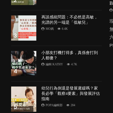
2
再談感統問題：不必然是高敏，
由
光譜的另一端是「低敏兒」
MO媽
6.4K
3
P
處
小朋友打機打得多，真係會打到
人都傻？
編輯 KATHY
4.7K
4
幼兒行為倒退是發展遲緩嗎？家
長必學「觀察4要素」與發展評估
指南
5
POPA編輯部
284