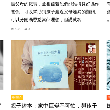
擔父母的職責，並相信若他們能維持良好協作
關係，可以幫助到孩子渡過父母離異的難關。
可以分開泯恩愁當然理想，但講就容...
5.3K
3
編輯推介
們
親子繪本：家中巨變不可怕，與孩子