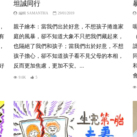
坦誠同行
編輯 SAMANTHA
29/01/2019
，
親子繪本：當我們出於好意，不想孩子捲進家
有
庭的風暴，卻不知道大象不只把我們藏起來，
（
，
也隔絕了我們和孩子；當我們出於好意，不想
孩子擔心，卻不知道孩子看不見父母的本相，
好
反而更加焦慮，更加不安。...
9.6K
5