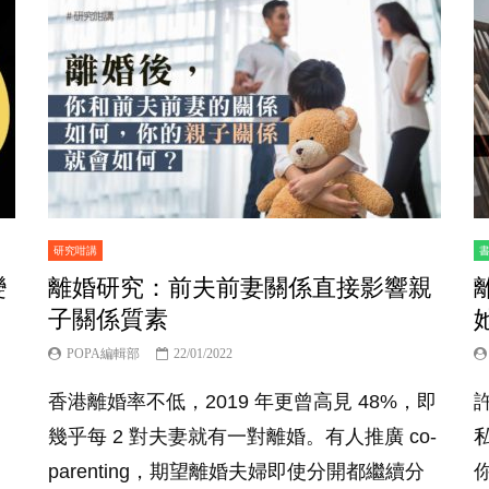
研究咁講
變
離婚研究：前夫前妻關係直接影響親
子關係質素
POPA編輯部
22/01/2022
香港離婚率不低，2019 年更曾高見 48%，即
幾乎每 2 對夫妻就有一對離婚。有人推廣 co-
parenting，期望離婚夫婦即使分開都繼續分