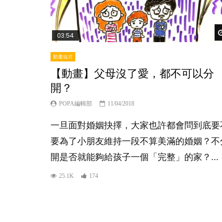
03:54
動畫短片
【動畫】父母沒了愛，都不可以分
開？
POPA編輯部
11/04/2018
一旦面對婚姻抉擇，大家也許都會問到底要
要為了小朋友維持一段不算美滿的婚姻？不
開是否就能夠給孩子一個「完整」的家？...
25.1K
174