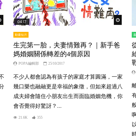
Watch Later
Watch Lat
04:17
動畫短片
生完第一胎，夫妻情難再？｜新手爸
媽婚姻關係轉差的4個原因
POPA編輯部
25/10/2017
不
不少人都會認為有孩子的家庭才算圓滿，一家
分
幾口樂也融融更是幸福的象徵，但如來超過八
成夫婦會隨住小朋友出生而面臨婚姻危機，你
會否覺得好驚訝？...
21.6K
355
時