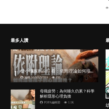
最多人讚
從
小獼猴Panchi 看：依附理論如何培養孩子心理韌性？
1
編輯 SAMANTHA
850
母職疲勞：為何睡久仍累？科學
解析隱形心理負擔
POPA編輯部
1.1K