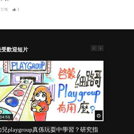
5.7K
3
最受歡迎短片
Watch Later
Watch Later
Watch Later
Watch Later
Watch Later
04:59
03:39
03:02
04:06
03:41
幼兒playgroup真係玩耍中學習？研究指
幼稚園遊戲課 如何刺激幼兒自發學習取
老公患產後憂鬱症對BB的影響
全職好？在職好？｜全職媽媽與在職媽媽
BB口腔期乜都放入口，父母該制止還是