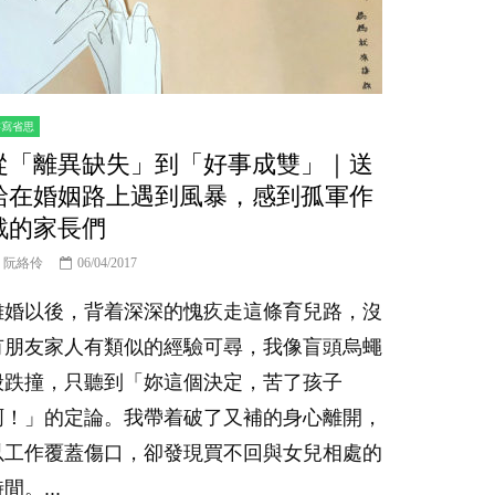
er
書寫省思
從「離異缺失」到「好事成雙」｜送
給在婚姻路上遇到風暴，感到孤軍作
戰的家長們
阮絡伶
06/04/2017
離婚以後，背着深深的愧疚走這條育兒路，沒
有朋友家人有類似的經驗可尋，我像盲頭烏蠅
般跌撞，只聽到「妳這個決定，苦了孩子
啊！」的定論。我帶着破了又補的身心離開，
以工作覆蓋傷口，卻發現買不回與女兒相處的
間。...