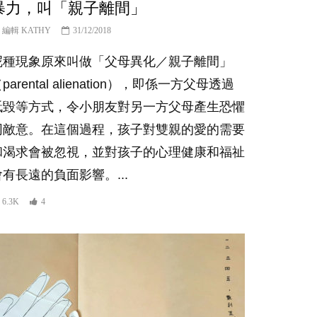
暴力，叫「親子離間」
編輯 KATHY
31/12/2018
呢種現象原來叫做「父母異化／親子離間」
parental alienation），即係一方父母透過
詆毀等方式，令小朋友對另一方父母產生恐懼
同敵意。在這個過程，孩子對雙親的愛的需要
和渴求會被忽視，並對孩子的心理健康和福祉
會有長遠的負面影響。...
6.3K
4