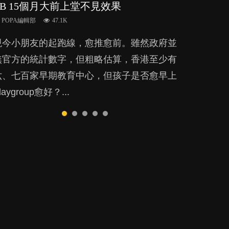
BB 15個月大前上堂不見效果
代獎勵與懲罰？
的壓力與價值
放手？
POPA編輯部
15.9K
POPA編輯部
POPA編輯部
POPA編輯部
POPA編輯部
47.1K
33.1K
25.8K
25.5K
BB出生後，不止媽媽，爸爸也有機會患上產
現今小朋友的起跑線，愈推愈前。雖然政府並
美國學者所創的 tools of the mind 課程，學
許多媽媽心底可能都有一刻掙扎過：究竟全職
BB最喜歡隨手拿起什麼都放入口中，有人說
後抑鬱，影響日常生活，嚴重的甚至會有自
無官方的統計數字，但粗略估算，香港至少有
生以遊戲方式學習，學術能力和自制能力亦明
好，還是在職好。雖說每個家庭都有自己的獨
一旦養成吮手指的習慣，大個就很難戒，但原
殺，或傷害小朋友的念頭。但為何爸爸患上產
六、七百家早期教育中心，但孩子是否愈早上
顯比其他小朋友優勝，到底這課程有何特別之
特狀況和考慮因素，但原來全職和在職媽媽所
來一刀切阻止他們放東西入口，隨時會影響孩
後抑鬱往往難以察覺？...
laygroup愈好？...
？...
養育的子女其實都各有擅長。...
子的身心發展？...