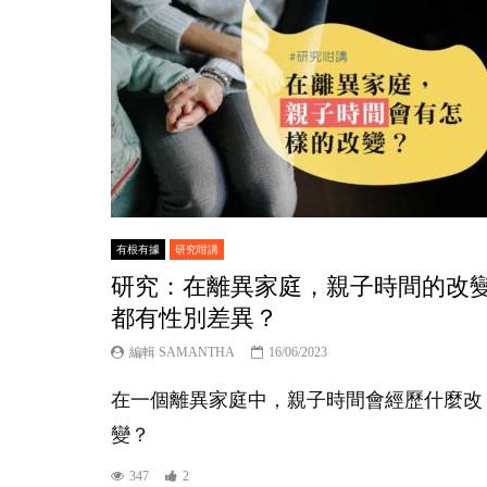
有根有據
研究咁講
研究：在離異家庭，親子時間的改
都有性別差異？
編輯 SAMANTHA
16/06/2023
在一個離異家庭中，親子時間會經歷什麼改
變？
347
2