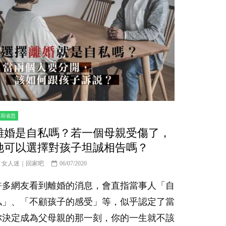
書寫省思
離婚是自私嗎？若一個母親受傷了，
她可以選擇對孩子坦誠相告嗎？
女人迷｜回家吧
06/07/2020
許多網友看到離婚的消息，會直指當事人「自
私」、「不顧孩子的感受」等，似乎認定了當
你決定成為父母親的那一刻，你的一生就不該