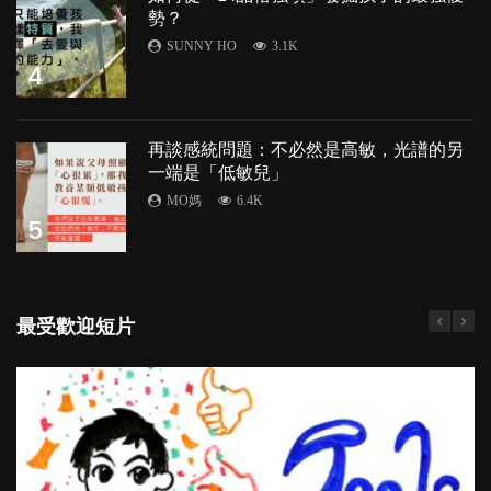
勢？
SUNNY HO
3.1K
4
再談感統問題：不必然是高敏，光譜的另
一端是「低敏兒」
MO媽
6.4K
5
最受歡迎短片