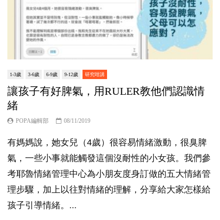
1-3歲
3-6歲
6-9歲
9-12歲
研究咁講
讓孩子有好脾氣，用RULER教他們認識情
緒
POPA編輯部
08/11/2019
有媽媽說，她女兒（4歲）很容易情緒激動，很臭脾
氣，一些小事就能觸發這個沒耐性的小女孩。我們參
考耶魯情緒管理中心為小朋友度身訂做的五大情緒管
理步驟，加上以往對情緒的理解，分享給大家怎樣給
孩子引導情緒。...