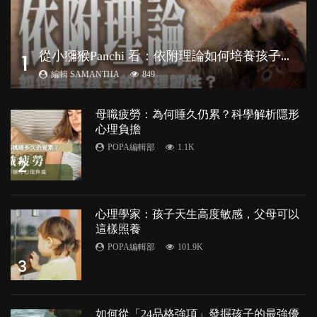
從
小獼猴Panchi 看：依附理論如何培養孩子心理韌性？
1
編輯 SAMANTHA
849
母職疲勞：為何睡久仍累？科學解析隱形
心理負擔
POPA編輯部
1.1K
2
心理學家：孩子天生高度敏感，父母可以
這樣照養
POPA編輯部
101.9K
3
如何從「24品格強項」發掘孩子的最強優