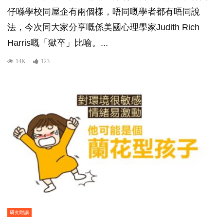
仔喺學校同屋企有兩個樣，唔同嘅學者都有唔同說
法，今次同大家分享嘅係美國心理學家Judith Rich
Harris嘅「獄卒」比喻。...
14K
123
研究咁講