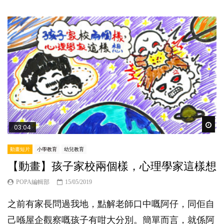
Wat
03:04
動畫短片
小學教育
幼兒教育
【動畫】孩子家校兩個樣，心理學家這樣想
POPA編輯部
15/05/2019
之前有家長問過我地，點解老師口中嘅阿仔，同佢自
己喺屋企觀察嘅孩子有咁大分別。簡單而言，就係阿