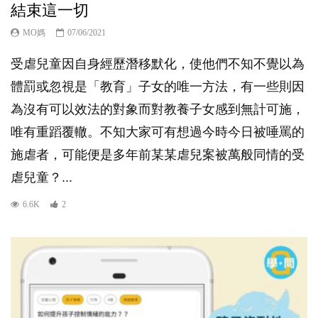
結束這一切
MO媽
07/06/2021
受虐兒童因自身經歷潛移默化，使他們不知不覺以為
體罰或忽視是「教育」子女的唯一方法，有一些則因
為沒有可以效法的對象而對教養子女感到無計可施，
唯有重蹈覆轍。不知大家可有想過今時今日被唾罵的
施虐者，可能便是多年前某某虐兒案被萬般同情的受
虐兒童？...
6.6K
2