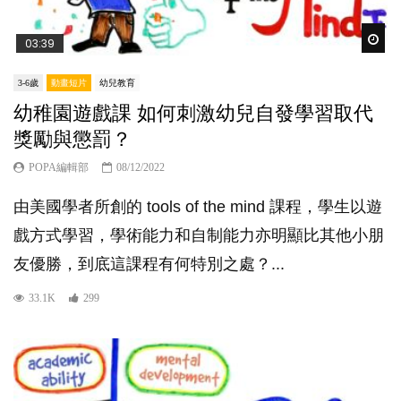
Wat
03:39
3-6歲
動畫短片
幼兒教育
幼稚園遊戲課 如何刺激幼兒自發學習取代
獎勵與懲罰？
POPA編輯部
08/12/2022
由美國學者所創的 tools of the mind 課程，學生以遊
戲方式學習，學術能力和自制能力亦明顯比其他小朋
友優勝，到底這課程有何特別之處？...
33.1K
299