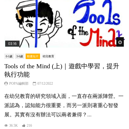
Wat
03:16
0-1歲
3-6歲
動畫短片
幼兒教育
Tools of the Mind (上)｜遊戲中學習，提升
執行功能
POPA編輯部
07/12/2022
在幼兒教育的研究領域入面，一直存在兩派陣營。一
派認為，認知能力很重要，而另一派則著重心智發
展。其實有沒有辦法可以兩者兼得？...
36.5K
216