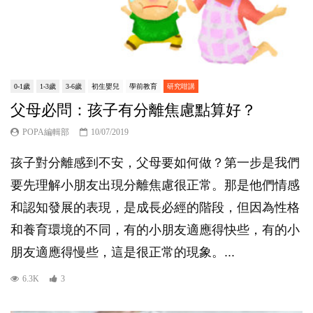
0-1歲
1-3歲
3-6歲
初生嬰兒
學前教育
研究咁講
父母必問：孩子有分離焦慮點算好？
POPA編輯部
10/07/2019
孩子對分離感到不安，父母要如何做？第一步是我們
要先理解小朋友出現分離焦慮很正常。那是他們情感
和認知發展的表現，是成長必經的階段，但因為性格
和養育環境的不同，有的小朋友適應得快些，有的小
朋友適應得慢些，這是很正常的現象。...
6.3K
3