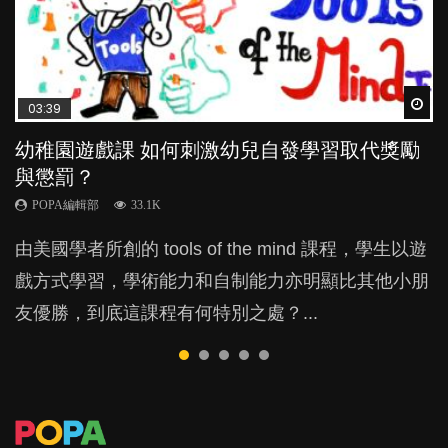
Wat
Wat
Wat
Wat
Wat
03:39
04:59
03:02
04:06
03:48
幼稚園遊戲課 如何刺激幼兒自發學習取代獎勵
幼兒playgroup真係玩耍中學習？研究指BB 15個
老公患產後憂鬱症對BB的影響
全職好？在職好？｜全職媽媽與在職媽媽的壓
玩具分男女？小心性別定型窒礙子女潛能
與懲罰？
月大前上堂不見效果
力與價值
POPA編輯部
POPA編輯部
15.9K
21.1K
POPA編輯部
POPA編輯部
POPA編輯部
33.1K
47.1K
25.8K
BB出生後，不止媽媽，爸爸也有機會患上產後抑
有家長告知我們，囝囝喜歡玩公仔，又想買公主裙，
由美國學者所創的 tools of the mind 課程，學生以遊
現今小朋友的起跑線，愈推愈前。雖然政府並無官方
許多媽媽心底可能都有一刻掙扎過：究竟全職好，還
鬱，影響日常生活，嚴重的甚至會有自殺，或傷害小
很擔心囝囝是否有易服癖？或是有性別認同障礙？其
戲方式學習，學術能力和自制能力亦明顯比其他小朋
的統計數字，但粗略估算，香港至少有六、七百家早
是在職好。雖說每個家庭都有自己的獨特狀況和考慮
朋友的念頭。但為何爸爸患上產後抑鬱往往難以察
實原來可能係父母先入為主的性別定型觀影響？...
友優勝，到底這課程有何特別之處？...
期教育中心，但孩子是否愈早上Playgroup愈好？...
因素，但原來全職和在職媽媽所養育的子女其實都各
覺？...
有擅長。...