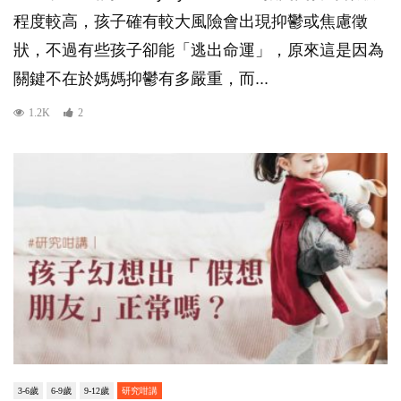
程度較高，孩子確有較大風險會出現抑鬱或焦慮徵
狀，不過有些孩子卻能「逃出命運」，原來這是因為
關鍵不在於媽媽抑鬱有多嚴重，而...
1.2K
2
3-6歲
6-9歲
9-12歲
研究咁講