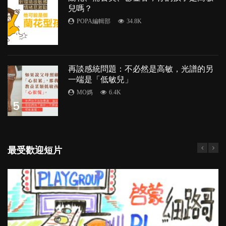
兒嗎？
POPA編輯部
34.8K
4
再談感統問題：不必然是高敏，光譜的另
一端是「低敏兒」
MO媽
6.4K
5
最受歡迎短片