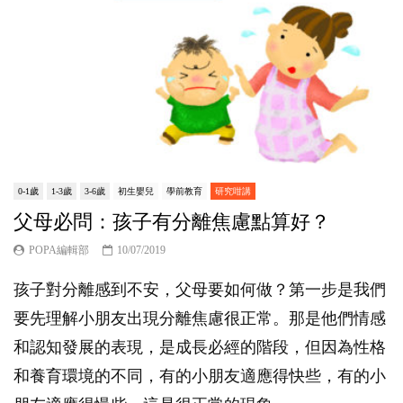
0-1歲
1-3歲
3-6歲
初生嬰兒
學前教育
研究咁講
父母必問：孩子有分離焦慮點算好？
POPA編輯部
10/07/2019
孩子對分離感到不安，父母要如何做？第一步是我們
要先理解小朋友出現分離焦慮很正常。那是他們情感
和認知發展的表現，是成長必經的階段，但因為性格
和養育環境的不同，有的小朋友適應得快些，有的小