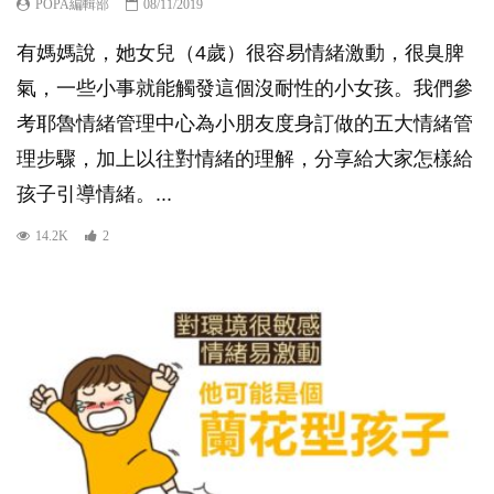
POPA編輯部
08/11/2019
有媽媽說，她女兒（4歲）很容易情緒激動，很臭脾
氣，一些小事就能觸發這個沒耐性的小女孩。我們參
考耶魯情緒管理中心為小朋友度身訂做的五大情緒管
理步驟，加上以往對情緒的理解，分享給大家怎樣給
孩子引導情緒。...
14.2K
2