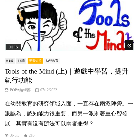
Wat
03:16
0-1歲
3-6歲
動畫短片
幼兒教育
Tools of the Mind (上)｜遊戲中學習，提升
執行功能
POPA編輯部
07/12/2022
在幼兒教育的研究領域入面，一直存在兩派陣營。一
派認為，認知能力很重要，而另一派則著重心智發
展。其實有沒有辦法可以兩者兼得？...
36.5K
216