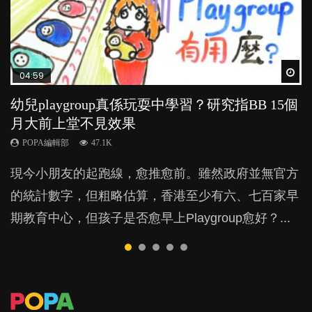
Wat
Wat
Wat
Wat
Wat
04:59
03:39
03:02
04:06
03:41
幼兒playgroup真係玩耍中學習？研究指BB 15個
幼稚園遊戲課 如何刺激幼兒自發學習取代獎勵
老公患產後憂鬱症對BB的影響
全職好？在職好？｜全職媽媽與在職媽媽的壓
BB口腔期乜都放入口，父母該制止還是放手？
月大前上堂不見效果
與懲罰？
力與價值
POPA編輯部
POPA編輯部
15.9K
25.5K
POPA編輯部
POPA編輯部
POPA編輯部
47.1K
33.1K
25.8K
BB出生後，不止媽媽，爸爸也有機會患上產後抑
BB最喜歡隨手拿起什麼都放入口中，有人說一旦養
現今小朋友的起跑線，愈推愈前。雖然政府並無官方
由美國學者所創的 tools of the mind 課程，學生以遊
許多媽媽心底可能都有一刻掙扎過：究竟全職好，還
鬱，影響日常生活，嚴重的甚至會有自殺，或傷害小
成吮手指的習慣，大個就很難戒，但原來一刀切阻止
的統計數字，但粗略估算，香港至少有六、七百家早
戲方式學習，學術能力和自制能力亦明顯比其他小朋
是在職好。雖說每個家庭都有自己的獨特狀況和考慮
朋友的念頭。但為何爸爸患上產後抑鬱往往難以察
他們放東西入口，隨時會影響孩子的身心發展？...
期教育中心，但孩子是否愈早上Playgroup愈好？...
友優勝，到底這課程有何特別之處？...
因素，但原來全職和在職媽媽所養育的子女其實都各
覺？...
有擅長。...