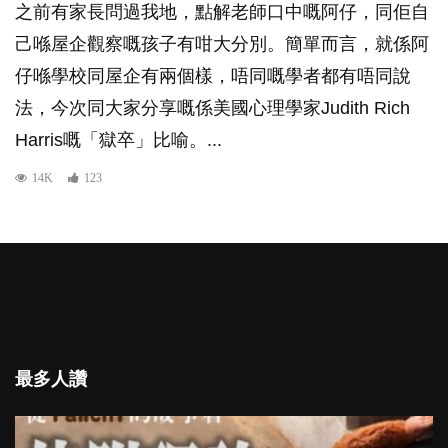
之前有家長問過我地，點解老師口中嘅阿仔，同佢自
己喺屋企觀察嘅孩子有咁大分別。簡單而言，就係阿
仔喺學校同屋企有兩個樣，唔同嘅學者都有唔同說
法，今次同大家分享嘅係美國心理學家Judith Rich
Harris嘅「獄卒」比喻。...
14K
123
最多人讚