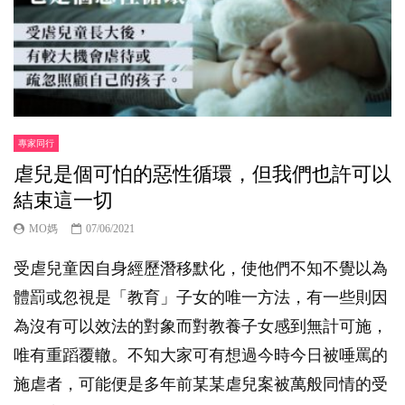
專家同行
虐兒是個可怕的惡性循環，但我們也許可以
結束這一切
MO媽
07/06/2021
受虐兒童因自身經歷潛移默化，使他們不知不覺以為
體罰或忽視是「教育」子女的唯一方法，有一些則因
為沒有可以效法的對象而對教養子女感到無計可施，
唯有重蹈覆轍。不知大家可有想過今時今日被唾罵的
施虐者，可能便是多年前某某虐兒案被萬般同情的受