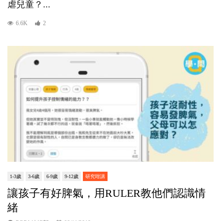
虐兒童？...
6.6K
2
1-3歲
3-6歲
6-9歲
9-12歲
研究咁講
讓孩子有好脾氣，用RULER教他們認識情
緒