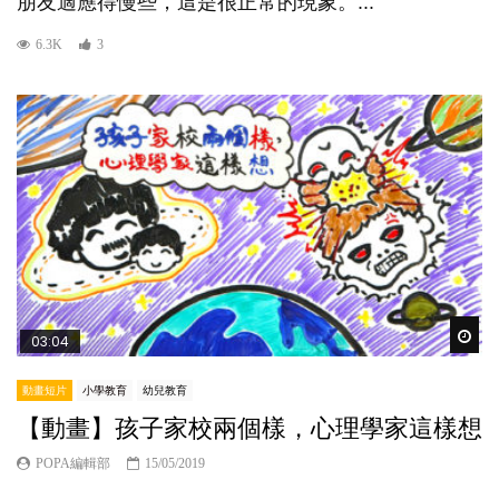
朋友適應得慢些，這是很正常的現象。...
6.3K
3
Wat
03:04
動畫短片
小學教育
幼兒教育
【動畫】孩子家校兩個樣，心理學家這樣想
POPA編輯部
15/05/2019