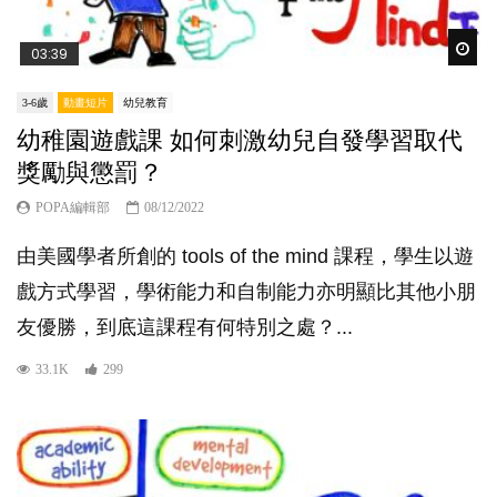
Wat
03:39
3-6歲
動畫短片
幼兒教育
幼稚園遊戲課 如何刺激幼兒自發學習取代
獎勵與懲罰？
POPA編輯部
08/12/2022
由美國學者所創的 tools of the mind 課程，學生以遊
戲方式學習，學術能力和自制能力亦明顯比其他小朋
友優勝，到底這課程有何特別之處？...
33.1K
299