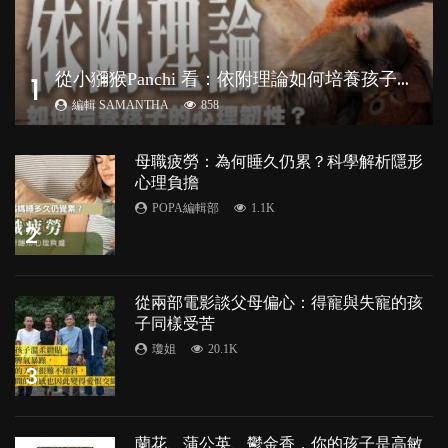
從
小獼猴Panchi 看：依附理論如何培養孩子心理韌性？
1
編輯 SAMANTHA
858
母職疲勞：為何睡久仍累？科學解析隱形
心理負擔
POPA編輯部
1.1K
2
從兩部電影談父母偏心：得寵與失寵的孩
子同樣受苦
瓊姐
20.1K
3
蘭花、蒲公英、鬱金香，你的孩子是高敏