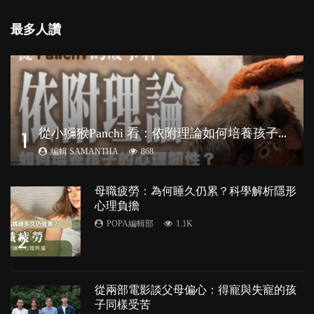
最多人讚
從
小獼猴Panchi 看：依附理論如何培養孩子心理韌性？
1
編輯 SAMANTHA
868
母職疲勞：為何睡久仍累？科學解析隱形
心理負擔
POPA編輯部
1.1K
2
從兩部電影談父母偏心：得寵與失寵的孩
子同樣受苦