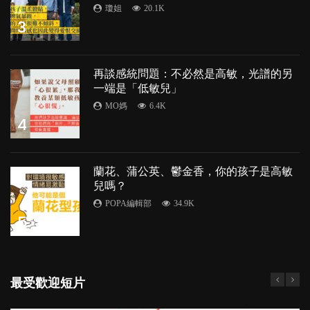
瓊姐
20.1K
3
再談感統問題：不必然是高敏，光譜的另
一端是「低敏兒」
MO媽
6.4K
4
蘭花、蒲公英、鬱金香，你的孩子是高敏
兒嗎？
POPA編輯部
34.9K
5
最受歡迎短片