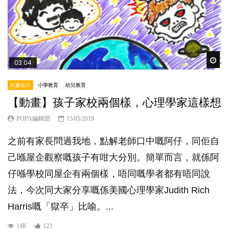
Wat
03:04
動畫短片
小學教育
幼兒教育
【動畫】孩子家校兩個樣，心理學家這樣想
POPA編輯部
15/05/2019
之前有家長問過我地，點解老師口中嘅阿仔，同佢自
己喺屋企觀察嘅孩子有咁大分別。簡單而言，就係阿
仔喺學校同屋企有兩個樣，唔同嘅學者都有唔同說
法，今次同大家分享嘅係美國心理學家Judith Rich
Harris嘅「獄卒」比喻。...
14K
123