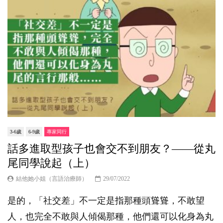
3-6歲
6-9歲
專家同行
話多進取型孩子也會交不到朋友？——從丸
尾同學說起（上）
結他她小姐（言語治療師）
29/07/2022
是的，「社交差」不一定是指那種頭聳聳，不敢望
人，也完全不敢與人傾偈那種，他們還可以化身為丸