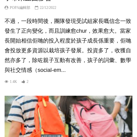
POPA編輯部
22/12/2022
不過，一段時間後，團隊發現受試組家長嘅信念一致
發生了正向變化，而且訓練愈chur，效果愈大。當家
長開始相信佢哋的投入程度於孩子成長係重要，佢哋
會投放更多資源以栽培孩子發展。投資多了，收獲自
然亦多了，除咗親子互動有改善，孩子的詞彙、數學
與社交情感（social-em...
1.4K
2