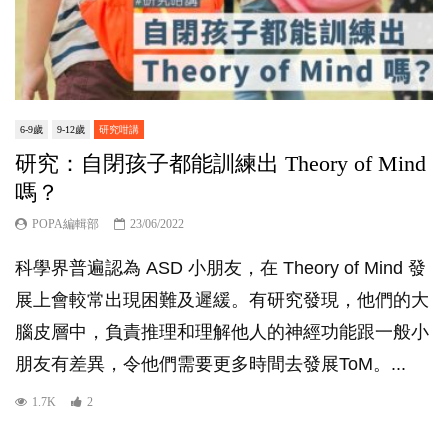
6-9歲
9-12歲
研究咁講
研究：自閉孩子都能訓練出 Theory of Mind
嗎？
POPA編輯部
23/06/2022
科學界普遍認為 ASD 小朋友，在 Theory of Mind 發
展上會較常出現困難及遲緩。有研究發現，他們的大
腦皮層中，負責推理和理解他人的神經功能跟一般小
朋友有差異，令他們需要更多時間去發展ToM。...
1.7K
2