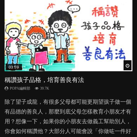
Wat
Wat
Wat
Wat
Wat
03:59
03:41
04:28
02:57
03:48
稱讚孩子品格，培育善良有法
BB口腔期乜都放入口，父母該制止還是放手？
管教｜唔打得，唔罵得，Time-out又得唔得？
香港嬰兒比歐洲BB遲睡1.5小時 夜瞓如何影響長
親子閱讀方法與技巧 用書面語抑或口語講故
高及免疫系統？
事？
POPA編輯部
POPA編輯部
POPA編輯部
39.7K
25.5K
36.2K
POPA編輯部
POPA編輯部
37.4K
33.8K
除了望子成龍，有很多父母都可能更期望孩子做一個
BB最喜歡隨手拿起什麼都放入口中，有人說一旦養
很多家長期望以time-out「暫停隔離法」，讓孩子跟
亞太區兒科睡眠協會的調查發現，香港0至3歲的嬰幼
親子共讀的好處不需多說，但你和孩子看書講故事
有品德的善良人，那麼到底父母怎樣教育小朋友才有
成吮手指的習慣，大個就很難戒，但原來一刀切阻止
令他失控的情境隔離，從而有反思的空間。不過這方
兒是全世界最晚入睡。你以為睡眠時間足夠便行？其
時，會用書面語朗讀，還是用口語講？原來不同的方
用？想像一下，如果你的小朋友去做義工幫助別人，
他們放東西入口，隨時會影響孩子的身心發展？...
法，卻隱藏著危機，隨時令孩子蒙受精神傷害？...
實何時入睡對孩子也有不少影響。...
式都各有影響？...
你會如何稱讚他？大部分人可能會說「你做咗一件好