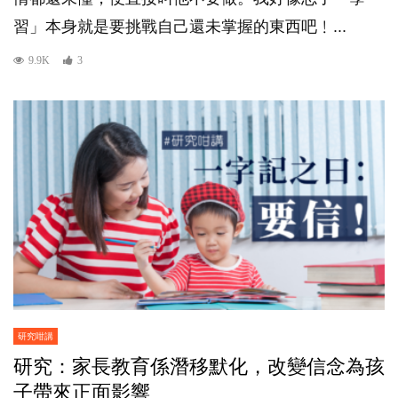
習」本身就是要挑戰自己還未掌握的東西吧﹗...
9.9K
3
研究咁講
研究：家長教育係潛移默化，改變信念為孩
子帶來正面影響