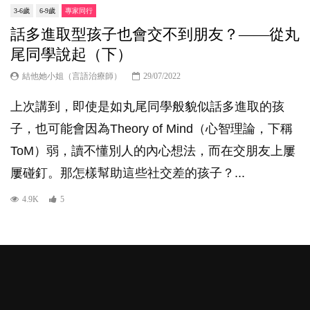
3-6歲
6-9歲
專家同行
話多進取型孩子也會交不到朋友？——從丸
尾同學說起（下）
結他她小姐（言語治療師）
29/07/2022
上次講到，即使是如丸尾同學般貌似話多進取的孩
子，也可能會因為Theory of Mind（心智理論，下稱
ToM）弱，讀不懂別人的內心想法，而在交朋友上屢
屢碰釘。那怎樣幫助這些社交差的孩子？...
4.9K
5