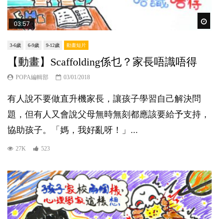
Wat
03:57
3-6歲
6-9歲
9-12歲
動畫短片
【動畫】Scaffolding係乜？家長唔識唔得
POPA編輯部
03/01/2018
有人說不要做直升機家長，讓孩子學習自己解決問
題，但有人又會說父母無時無刻都應該要給予支持，
協助孩子。「媽，我好亂呀！」...
27K
523