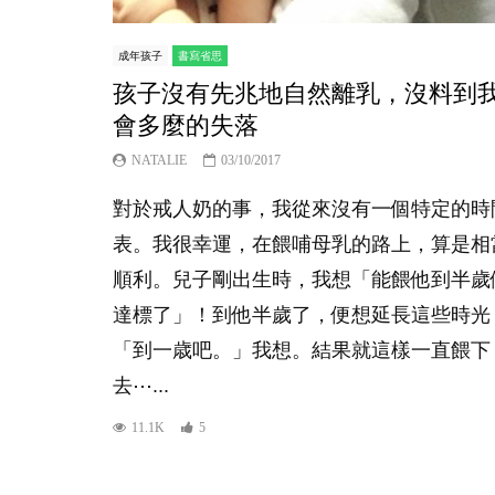
成年孩子
書寫省思
孩子沒有先兆地自然離乳，沒料到
會多麼的失落
NATALIE
03/10/2017
對於戒人奶的事，我從來沒有一個特定的時
表。我很幸運，在餵哺母乳的路上，算是相
順利。兒子剛出生時，我想「能餵他到半歲
達標了」！到他半歲了，便想延長這些時光
「到一歳吧。」我想。結果就這樣一直餵下
去⋯...
11.1K
5