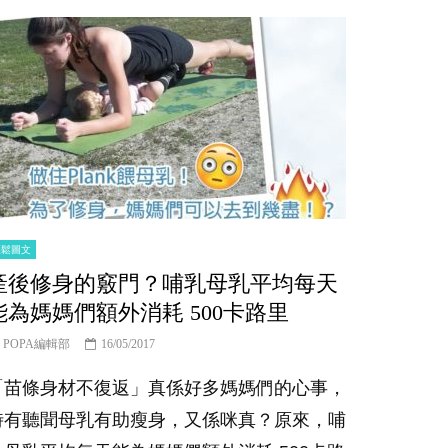
輕鬆圖文
產後修身的竅門？哺乳母乳平均每天
能為媽媽們額外消耗 500卡路里
POPA編輯部
16/05/2017
「苗條身材不復返」真係好多媽媽們的心事，
時有聽聞母乳有助瘦身，又係咪真？原來，哺