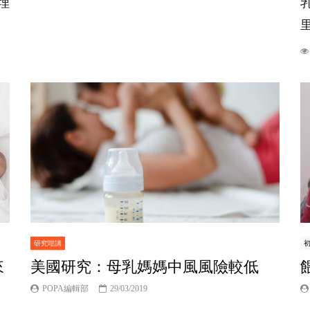
埋
里
研究咁講
來
美國研究：母乳媽媽中風風險較低
POPA編輯部
29/03/2019