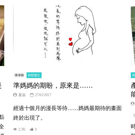
懷孕期
輕鬆圖文
是
準媽媽的期盼，原來是……
夏蟲
27/01/2017
經過十個月的漫長等待……媽媽最期待的畫面
點
終於出現了。
全
2.3K
0