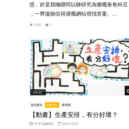
惑，於是我哋聯同以睇研究為樂嘅爸爸科豆
，一齊搵個信得過嘅網站尋找答案。...
6.4K
1
04:47
初生嬰兒
動畫短片
懷孕期
【動畫】生產安排，有分好壞？
POPA編輯部
06/03/2019