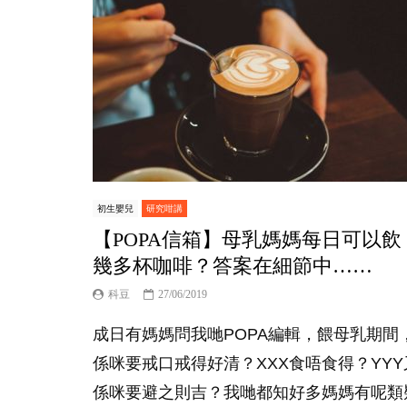
初生嬰兒
研究咁講
【POPA信箱】母乳媽媽每日可以飲
幾多杯咖啡？答案在細節中……
科豆
27/06/2019
成日有媽媽問我哋POPA編輯，餵母乳期間
係咪要戒口戒得好清？XXX食唔食得？YYY
係咪要避之則吉？我哋都知好多媽媽有呢類