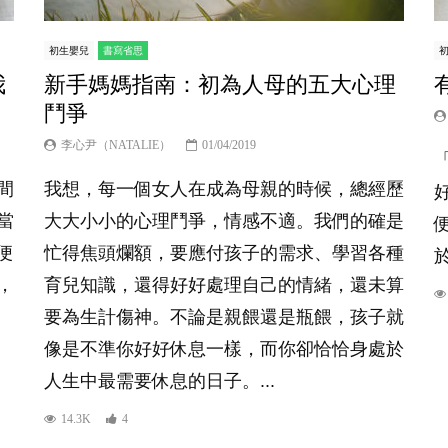
初生嬰兒
書寫省思
我
新手媽媽指南：初為人母的五大心理
鬥爭
李心尹（NATALIE）
01/04/2019
間
我想，每一個女人在成為母親的時候，總經歷
當
大大小小的心理鬥爭，情感不適。我們的確是
便
忙得焦頭爛額，要應付孩子的需求、學習各種
，
育兒知識，還得好好處理自己的情緒，還未算
要為生計傷神。不論是親餵還是瓶餵，孩子就
像是不準你好好休息一樣，而你卻恰恰身處於
人生中最需要休息的日子。...
14.3K
4