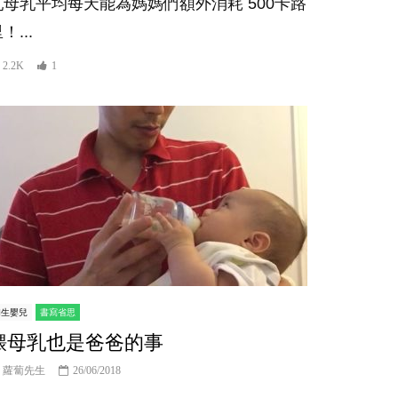
乳母乳平均每天能為媽媽們額外消耗 500卡路
！...
2.2K
1
初生嬰兒
書寫省思
餵母乳也是爸爸的事
蘿蔔先生
26/06/2018