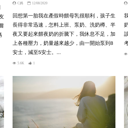
C媽
12/08/2020
開
回想第一胎我在產假時餵母乳很順利，孩子生
友
長得非常迅速，怎料上班、泵奶、洗奶樽、半
嘗
夜又要起來餵夜奶的折騰下，我休息不足，加
媽
上各種壓力，奶量越來越少，由一開始泵到8
安士，減至5安士。...
5.6K
1