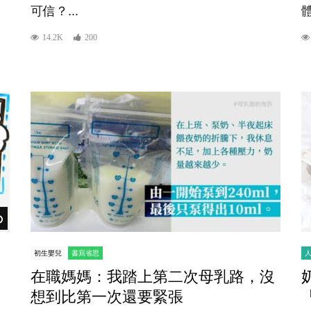
可信？...
體
14.2K
200
Watch Later
初生嬰兒
書寫省思
在職媽媽：我踏上第二次母乳路，沒
想到比第一次還要緊張