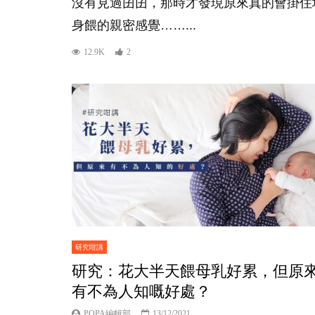
沒有見過囝囝，那時才發現原來真的會掛住
身餵的親密感覺……...
12.9K
2
研究咁講
研究：花大半天餵母乳好累，但原
有不為人知嘅好處？
POPA編輯部
13/12/2021