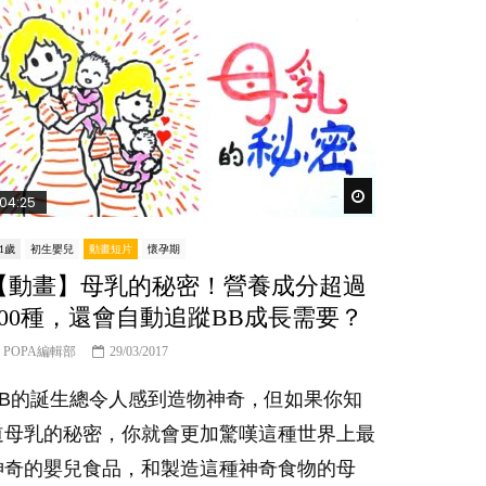
er
Watch Later
04:25
-1歲
初生嬰兒
動畫短片
懷孕期
【動畫】母乳的秘密！營養成分超過
200種，還會自動追蹤BB成長需要？
POPA編輯部
29/03/2017
BB的誕生總令人感到造物神奇，但如果你知
道母乳的秘密，你就會更加驚嘆這種世界上最
神奇的嬰兒食品，和製造這種神奇食物的母