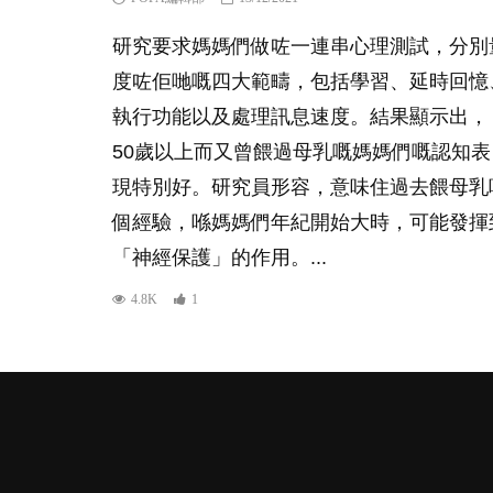
研究要求媽媽們做咗一連串心理測試，分別
度咗佢哋嘅四大範疇，包括學習、延時回憶
執行功能以及處理訊息速度。結果顯示出，
50歲以上而又曾餵過母乳嘅媽媽們嘅認知表
現特別好。研究員形容，意味住過去餵母乳
個經驗，喺媽媽們年紀開始大時，可能發揮
「神經保護」的作用。...
4.8K
1