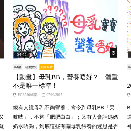
Watch Lat
04:42
0-1歲
初生嬰兒
動畫短片
0
【動畫】母乳BB，營養唔好？｜體重
不是唯一標準！
POPA編輯部
07/06/2017
，
總有人說母乳不夠營養，會令到母乳BB「奀
又
吱吱」，不夠「肥肥白白」；又有人會話媽媽
疑
奶水唔夠，到底這些有關母乳餵養的迷思是否