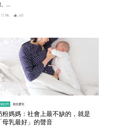
。...
17.9K
243
人物訪問
初生嬰兒
奶粉媽媽：社會上最不缺的，就是
「母乳最好」的聲音