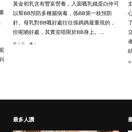
黃金初乳含有豐富營養，入面嘅乳鐵蛋白仲可
量
以幫BB預防多種腸病毒，係BB第一枝預防
、
針。母乳對BB嘅好處往往係媽媽最重視的，
但呢啲好處，其實並唔限於BB身上。...
5.3K
2
呢
結
到
最多人讚