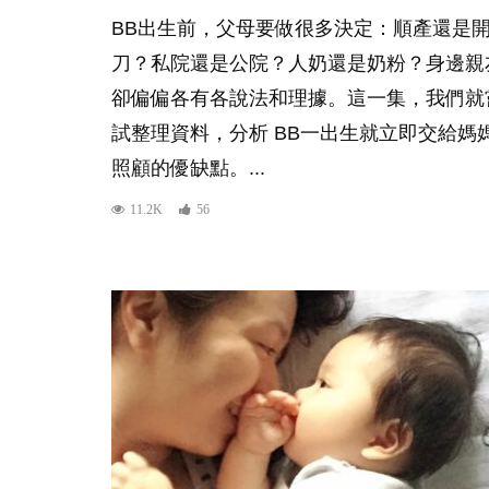
BB出生前，父母要做很多決定：順產還是
刀？私院還是公院？人奶還是奶粉？身邊親
卻偏偏各有各說法和理據。這一集，我們就
試整理資料，分析 BB一出生就立即交給媽
照顧的優缺點。...
11.2K
56