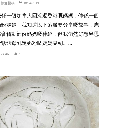
歡迎投稿
18/04/2019
我係一個加拿大回流返香港嘅媽媽，仲係一個
奶粉媽媽。我知道以下落嚟要分享嘅故事，應
該會觸動部份媽媽嘅神經，但我仍然好想畀思
考緊餵母乳定奶粉嘅媽媽見到。...
24.4K
7