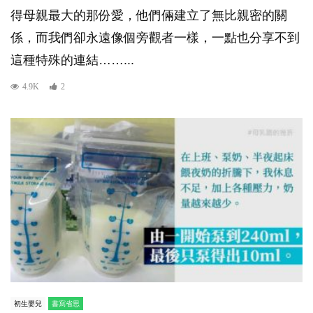
得母親最大的那份愛，他們倆建立了無比親密的關
係，而我們卻永遠像個旁觀者一樣，一點也分享不到
這種特殊的連結……...
4.9K
2
初生嬰兒
書寫省思