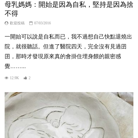
母乳媽媽：開始是因為自私，堅持是因為捨
不得
歡迎投稿
07/03/2016
一開始可以說是自私而已，我不過想自己快點退燒出
院，就很聽話。但進了醫院四天，完全沒有見過囝
囝，那時才發現原來真的會掛住埋身餵的親密感
覺……...
12.9K
2