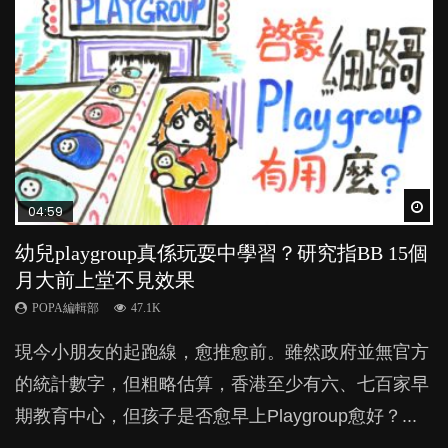
Wat
Wat
Wat
Wat
Wat
04:59
03:39
03:02
04:06
03:41
幼兒playgroup真係玩耍中學習？研究指BB 15個
幼稚園遊戲課 如何刺激幼兒自發學習取代獎勵
老公患產後憂鬱症對BB的影響
全職好？在職好？｜全職媽媽與在職媽媽的壓
BB口腔期乜都放入口，父母該制止還是放手？
月大前上堂不見效果
與懲罰？
力與價值
POPA編輯部
POPA編輯部
15.9K
25.5K
POPA編輯部
POPA編輯部
POPA編輯部
47.1K
33.1K
25.8K
BB出生後，不止媽媽，爸爸也有機會患上產後抑
BB最喜歡隨手拿起什麼都放入口中，有人說一旦養
現今小朋友的起跑線，愈推愈前。雖然政府並無官方
由美國學者所創的 tools of the mind 課程，學生以遊
許多媽媽心底可能都有一刻掙扎過：究竟全職好，還
鬱，影響日常生活，嚴重的甚至會有自殺，或傷害小
成吮手指的習慣，大個就很難戒，但原來一刀切阻止
的統計數字，但粗略估算，香港至少有六、七百家早
戲方式學習，學術能力和自制能力亦明顯比其他小朋
是在職好。雖說每個家庭都有自己的獨特狀況和考慮
朋友的念頭。但為何爸爸患上產後抑鬱往往難以察
他們放東西入口，隨時會影響孩子的身心發展？...
期教育中心，但孩子是否愈早上Playgroup愈好？...
友優勝，到底這課程有何特別之處？...
因素，但原來全職和在職媽媽所養育的子女其實都各
覺？...
有擅長。...