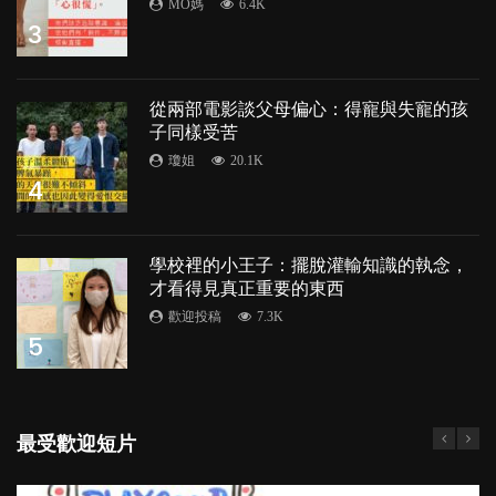
MO媽
6.4K
3
從兩部電影談父母偏心：得寵與失寵的孩
子同樣受苦
瓊姐
20.1K
4
學校裡的小王子：擺脫灌輸知識的執念，
才看得見真正重要的東西
歡迎投稿
7.3K
5
最受歡迎短片