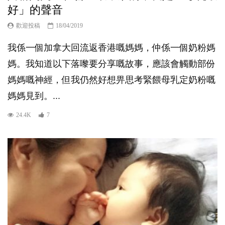
好」的聲音
歡迎投稿
18/04/2019
我係一個加拿大回流返香港嘅媽媽，仲係一個奶粉媽
媽。我知道以下落嚟要分享嘅故事，應該會觸動部份
媽媽嘅神經，但我仍然好想畀思考緊餵母乳定奶粉嘅
媽媽見到。...
24.4K
7