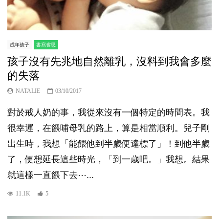
成年孩子
書寫省思
孩子沒有先兆地自然離乳，沒料到我會多麼
的失落
NATALIE
03/10/2017
對於戒人奶的事，我從來沒有一個特定的時間表。我
很幸運，在餵哺母乳的路上，算是相當順利。兒子剛
出生時，我想「能餵他到半歲便達標了」！到他半歲
了，便想延長這些時光，「到一歳吧。」我想。結果
就這樣一直餵下去⋯...
11.1K
5