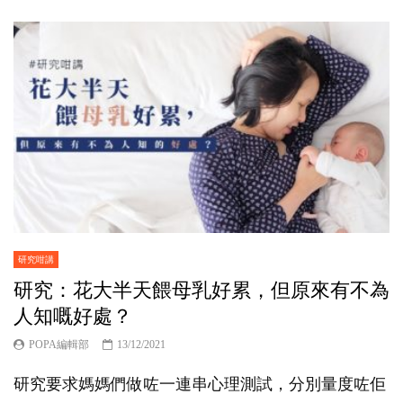
研究咁講
研究：花大半天餵母乳好累，但原來有不為
人知嘅好處？
POPA編輯部
13/12/2021
研究要求媽媽們做咗一連串心理測試，分別量度咗佢