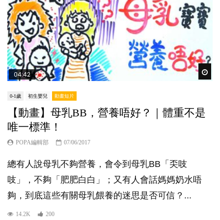
Wat
04:42
0-1歲
初生嬰兒
動畫短片
【動畫】母乳BB，營養唔好？｜體重不是
唯一標準！
POPA編輯部
07/06/2017
總有人說母乳不夠營養，會令到母乳BB「奀吱
吱」，不夠「肥肥白白」；又有人會話媽媽奶水唔
夠，到底這些有關母乳餵養的迷思是否可信？...
14.2K
200