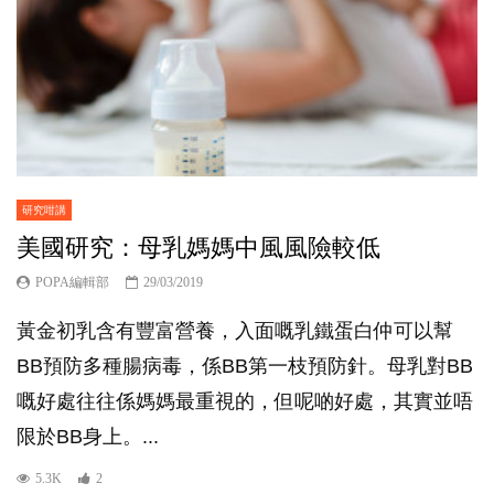
研究咁講
美國研究：母乳媽媽中風風險較低
POPA編輯部
29/03/2019
黃金初乳含有豐富營養，入面嘅乳鐵蛋白仲可以幫
BB預防多種腸病毒，係BB第一枝預防針。母乳對BB
嘅好處往往係媽媽最重視的，但呢啲好處，其實並唔
限於BB身上。...
5.3K
2