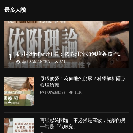
最多人讚
從
小獼猴Panchi 看：依附理論如何培養孩子心理韌性？
1
編輯 SAMANTHA
854
母職疲勞：為何睡久仍累？科學解析隱形
心理負擔
POPA編輯部
1.1K
2
再談感統問題：不必然是高敏，光譜的另
一端是「低敏兒」