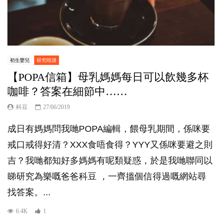
初生嬰兒
研究咁講
【POPA信箱】母乳媽媽每日可以飲幾多杯
咖啡？答案在細節中……
科豆
27/06/2019
成日有媽媽問我哋POPA編輯，餵母乳期間，係咪要
戒口戒得好清？XXX食唔食得？YYY又係咪要避之則
吉？我哋都知好多媽媽有呢類疑惑，於是我哋聯同以
睇研究為樂嘅爸爸科豆 ，一齊搵個信得過嘅網站尋
找答案。...
6.4K
1