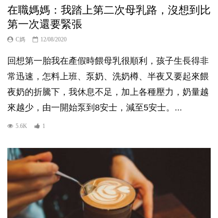
在職媽媽：我踏上第二次母乳路，沒想到比
第一次還要緊張
C媽
12/08/2020
回想第一胎我在產假時餵母乳很順利，孩子生長得非
常迅速，怎料上班、泵奶、洗奶樽、半夜又要起來餵
夜奶的折騰下，我休息不足，加上各種壓力，奶量越
來越少，由一開始泵到8安士，減至5安士。...
5.6K
1