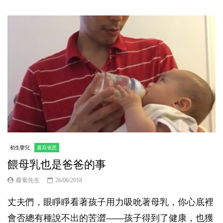
初生嬰兒
書寫省思
餵母乳也是爸爸的事
蘿蔔先生
26/06/2018
丈夫們，眼睜睜看著孩子用力吸吮著母乳，你心底裡
會否總有種說不出的苦澀——孩子得到了健康，也獲