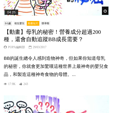
Wat
04:25
0-1歲
初生嬰兒
動畫短片
懷孕期
【動畫】母乳的秘密！營養成分超過200
種，還會自動追蹤BB成長需要？
POPA編輯部
29/03/2017
BB的誕生總令人感到造物神奇，但如果你知道母乳
的秘密，你就會更加驚嘆這種世界上最神奇的嬰兒食
品，和製造這種神奇食物的母體。...
17.9K
243