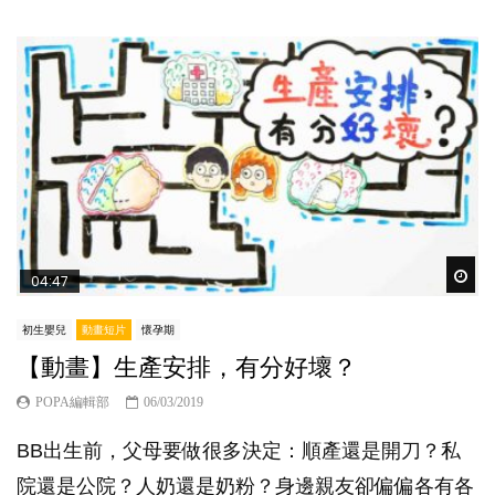
Wat
04:47
初生嬰兒
動畫短片
懷孕期
【動畫】生產安排，有分好壞？
POPA編輯部
06/03/2019
BB出生前，父母要做很多決定：順產還是開刀？私
院還是公院？人奶還是奶粉？身邊親友卻偏偏各有各