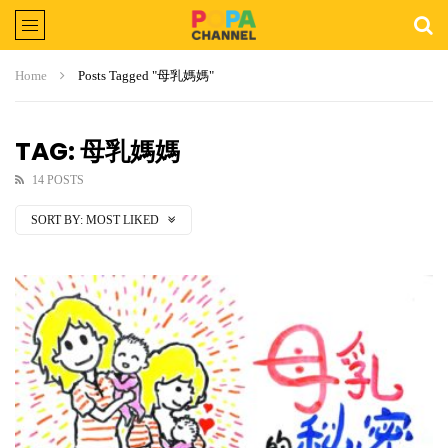
Home
Posts Tagged "母乳媽媽"
TAG: 母乳媽媽
14 POSTS
SORT BY:
MOST LIKED