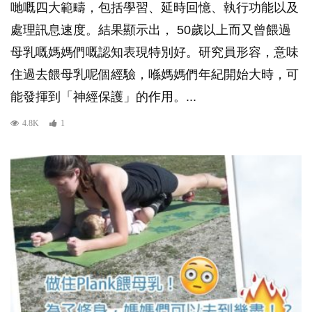
哋嘅四大範疇，包括學習、延時回憶、執行功能以及
處理訊息速度。結果顯示出， 50歲以上而又曾餵過
母乳嘅媽媽們嘅認知表現特別好。研究員形容，意味
住過去餵母乳呢個經驗，喺媽媽們年紀開始大時，可
能發揮到「神經保護」的作用。...
4.8K
1