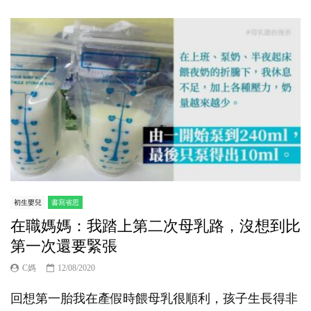
初生嬰兒
書寫省思
在職媽媽：我踏上第二次母乳路，沒想到比
第一次還要緊張
C媽
12/08/2020
回想第一胎我在產假時餵母乳很順利，孩子生長得非