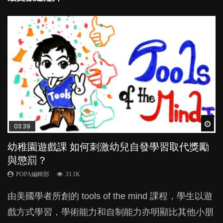
Wat
Wat
Wat
Wat
Wat
03:39
04:59
03:02
04:06
04:18
幼稚園遊戲課 如何刺激幼兒自發學習取代獎勵
幼兒playgroup真係玩耍中學習？研究指BB 15個
老公患產後憂鬱症對BB的影響
全職好？在職好？｜全職媽媽與在職媽媽的壓
凡事以BB為中心，就係好爸媽？｜別忽視父母
與懲罰？
月大前上堂不見效果
力與價值
的身心虛耗
POPA編輯部
15.9K
POPA編輯部
POPA編輯部
POPA編輯部
POPA編輯部
33.1K
47.1K
25.8K
31.5K
BB出生後，不止媽媽，爸爸也有機會患上產後抑
由美國學者所創的 tools of the mind 課程，學生以遊
現今小朋友的起跑線，愈推愈前。雖然政府並無官方
許多媽媽心底可能都有一刻掙扎過：究竟全職好，還
父母日夜無間、身心俱疲地照顧BB，如何做到正向
鬱，影響日常生活，嚴重的甚至會有自殺，或傷害小
戲方式學習，學術能力和自制能力亦明顯比其他小朋
的統計數字，但粗略估算，香港至少有六、七百家早
是在職好。雖說每個家庭都有自己的獨特狀況和考慮
教養？部份父母更會為了小朋友放棄自己的嗜好、減
朋友的念頭。但為何爸爸患上產後抑鬱往往難以察