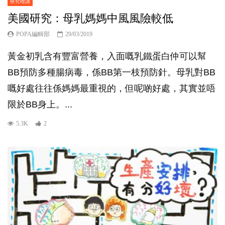
研究咁講
美國研究：母乳媽媽中風風險較低
POPA編輯部
29/03/2019
黃金初乳含有豐富營養，入面嘅乳鐵蛋白仲可以幫
BB預防多種腸病毒，係BB第一枝預防針。母乳對BB
嘅好處往往係媽媽最重視的，但呢啲好處，其實並唔
限於BB身上。...
5.3K
2