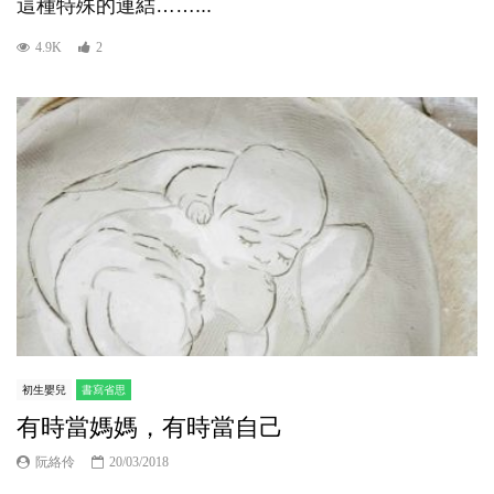
這種特殊的連結……...
4.9K
2
初生嬰兒
書寫省思
有時當媽媽，有時當自己
阮絡伶
20/03/2018