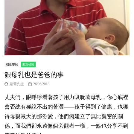
初生嬰兒
書寫省思
餵母乳也是爸爸的事
蘿蔔先生
26/06/2018
丈夫們，眼睜睜看著孩子用力吸吮著母乳，你心底裡
會否總有種說不出的苦澀——孩子得到了健康，也獲
得母親最大的那份愛，他們倆建立了無比親密的關
係，而我們卻永遠像個旁觀者一樣，一點也分享不到