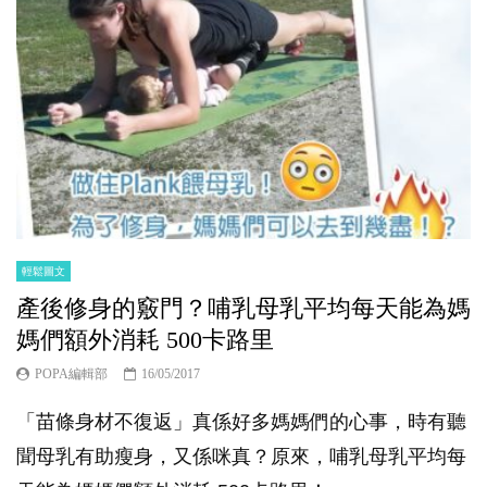
輕鬆圖文
產後修身的竅門？哺乳母乳平均每天能為媽
媽們額外消耗 500卡路里
POPA編輯部
16/05/2017
「苗條身材不復返」真係好多媽媽們的心事，時有聽
聞母乳有助瘦身，又係咪真？原來，哺乳母乳平均每