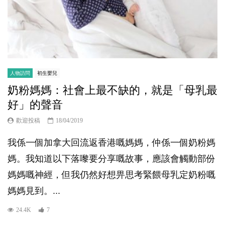
人物訪問
初生嬰兒
奶粉媽媽：社會上最不缺的，就是「母乳最
好」的聲音
歡迎投稿
18/04/2019
我係一個加拿大回流返香港嘅媽媽，仲係一個奶粉媽
媽。我知道以下落嚟要分享嘅故事，應該會觸動部份
媽媽嘅神經，但我仍然好想畀思考緊餵母乳定奶粉嘅
媽媽見到。...
24.4K
7