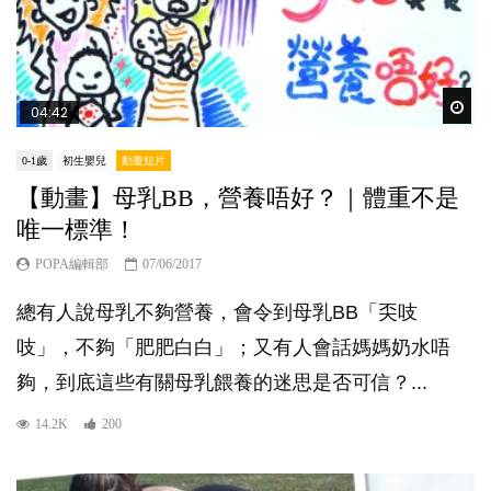
Wat
04:42
0-1歲
初生嬰兒
動畫短片
【動畫】母乳BB，營養唔好？｜體重不是
唯一標準！
POPA編輯部
07/06/2017
總有人說母乳不夠營養，會令到母乳BB「奀吱
吱」，不夠「肥肥白白」；又有人會話媽媽奶水唔
夠，到底這些有關母乳餵養的迷思是否可信？...
14.2K
200