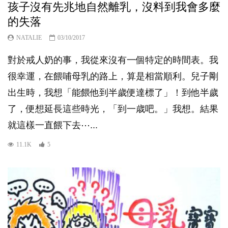
孩子沒有先兆地自然離乳，沒料到我會多麼
的失落
NATALIE
03/10/2017
對於戒人奶的事，我從來沒有一個特定的時間表。我
很幸運，在餵哺母乳的路上，算是相當順利。兒子剛
出生時，我想「能餵他到半歲便達標了」！到他半歲
了，便想延長這些時光，「到一歳吧。」我想。結果
就這樣一直餵下去⋯...
11.1K
5