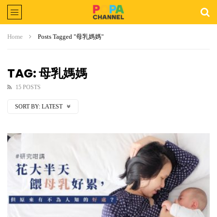
Home
Posts Tagged "母乳媽媽"
TAG: 母乳媽媽
15 POSTS
SORT BY:
LATEST