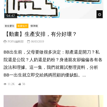
Wat
04:47
初生嬰兒
動畫短片
懷孕期
【動畫】生產安排，有分好壞？
POPA編輯部
06/03/2019
BB出生前，父母要做很多決定：順產還是開刀？私
院還是公院？人奶還是奶粉？身邊親友卻偏偏各有各
說法和理據。這一集，我們就嘗試整理資料，分析
BB一出生就立即交給媽媽照顧的優缺點。...
11.2K
56