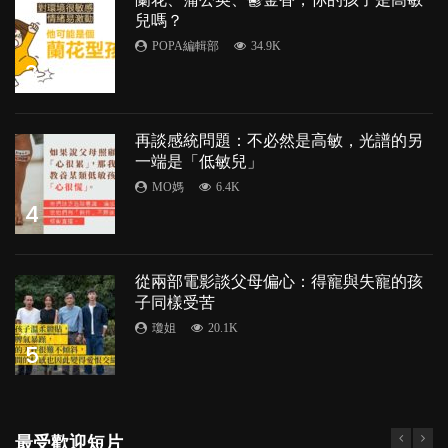
兒嗎？
POPA編輯部
34.9K
3
再談感統問題：不必然是高敏，光譜的另
一端是「低敏兒」
MO媽
6.4K
4
從兩部電影談父母偏心：得寵與失寵的孩
子同樣受苦
瓊姐
20.1K
5
最受歡迎短片