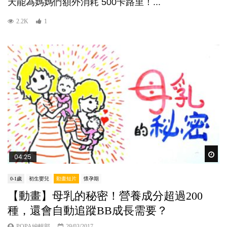
天能為媽媽們額外消耗 500卡路里！...
2.2K
1
Wat
04:25
0-1歲
初生嬰兒
動畫短片
懷孕期
【動畫】母乳的秘密！營養成分超過200
種，還會自動追蹤BB成長需要？
POPA編輯部
29/03/2017