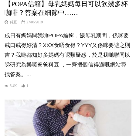
【POPA信箱】母乳媽媽每日可以飲幾多杯
咖啡？答案在細節中……
科豆
27/06/2019
成日有媽媽問我哋POPA編輯，餵母乳期間，係咪要
戒口戒得好清？XXX食唔食得？YYY又係咪要避之則
吉？我哋都知好多媽媽有呢類疑惑，於是我哋聯同以
睇研究為樂嘅爸爸科豆 ，一齊搵個信得過嘅網站尋
找答案。...
6.4K
1