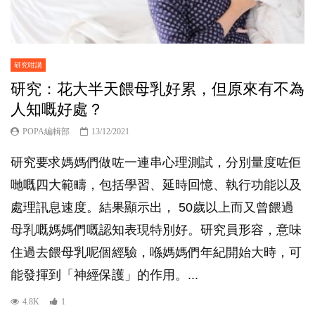
研究咁講
研究：花大半天餵母乳好累，但原來有不為
人知嘅好處？
POPA編輯部
13/12/2021
研究要求媽媽們做咗一連串心理測試，分別量度咗佢
哋嘅四大範疇，包括學習、延時回憶、執行功能以及
處理訊息速度。結果顯示出， 50歲以上而又曾餵過
母乳嘅媽媽們嘅認知表現特別好。研究員形容，意味
住過去餵母乳呢個經驗，喺媽媽們年紀開始大時，可
能發揮到「神經保護」的作用。...
4.8K
1