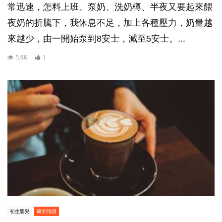
常迅速，怎料上班、泵奶、洗奶樽、半夜又要起來餵
夜奶的折騰下，我休息不足，加上各種壓力，奶量越
來越少，由一開始泵到8安士，減至5安士。...
5.6K
1
初生嬰兒
研究咁講