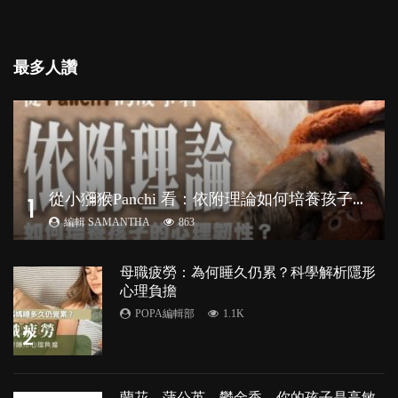
最多人讚
從
小獼猴Panchi 看：依附理論如何培養孩子心理韌性？
1
編輯 SAMANTHA
863
母職疲勞：為何睡久仍累？科學解析隱形
心理負擔
POPA編輯部
1.1K
2
蘭花、蒲公英、鬱金香，你的孩子是高敏