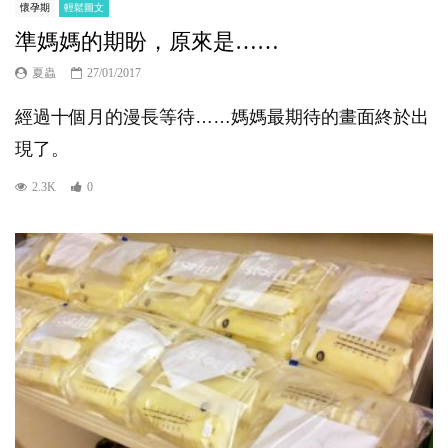
懷孕期
輕鬆圖文
準媽媽的期盼，原來是……
夏蟲
27/01/2017
經過十個月的漫長等待……媽媽最期待的畫面終於出
現了。
2.3K
0