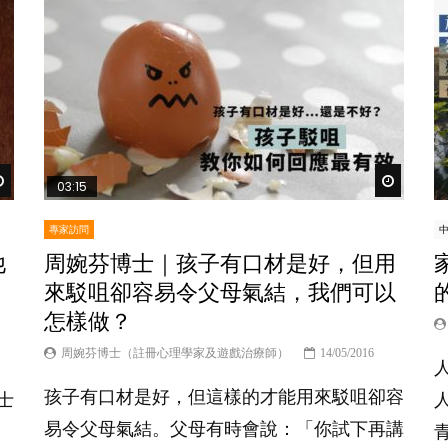
Watch Later
Watch Lat
03:15
專家訪問
他
周婉芬博士｜孩子有口材是好，但用
來駁咀卻容易令父母氣結，我們可以
怎樣做？
周婉芬博士（註冊心理學家及遊戲治療師）
14/05/2016
孩子有口材是好，但這樣的才能用來駁咀卻容
士
易令父母氣結。父母有時會說：「你試下再講