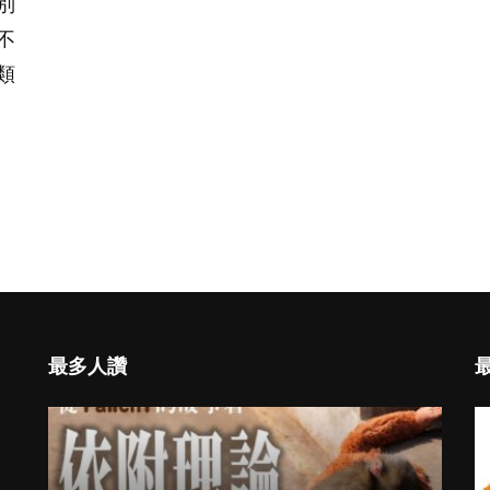
別
不
類
最多人讚