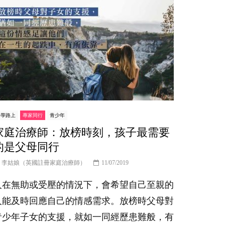
er
中學路上
專家同行
青少年
家庭治療師：放榜時刻，孩子最需要
的是父母同行
李姑娘（英國註冊家庭治療師）
11/07/2019
人在無助或受壓的情況下，會希望自己至親的
人能及時回應自己的情感需求。放榜時父母對
青少年子女的支援，就如一同經歷患難般，有