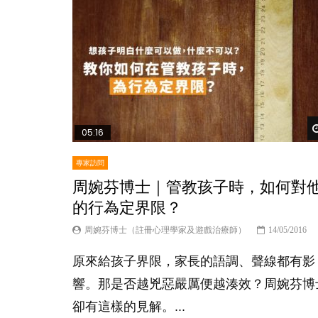
05:16
專家訪問
周婉芬博士｜管教孩子時，如何對
的行為定界限？
周婉芬博士（註冊心理學家及遊戲治療師）
14/05/2016
原來給孩子界限，家長的語調、聲線都有影
響。那是否越兇惡嚴厲便越湊效？周婉芬博
卻有這樣的見解。...