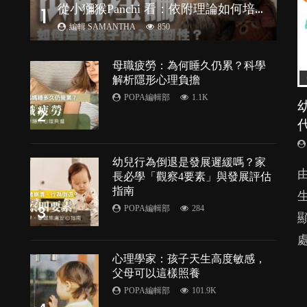
從
小獼猴Panchi 看：依附理論如何培養孩子心理韌性？
1
編輯 SAMANTHA
850
母職疲勞：為何睡久仍累？科學
解析隱形心理負擔
POPA編輯部
1.1K
2
幼兒行為倒退是發展遲緩嗎？家
由
長必學「觀察4要素」與發展評估
指南
3
POPA編輯部
284
處
P
心理學家：孩子天生高度敏感，
父母可以這樣照養
POPA編輯部
101.9K