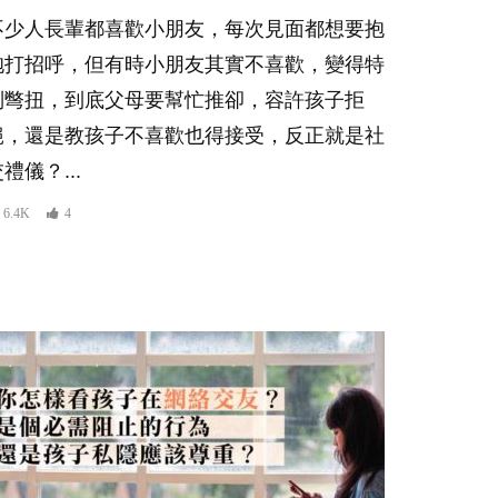
不少人長輩都喜歡小朋友，每次見面都想要抱
抱打招呼，但有時小朋友其實不喜歡，變得特
別彆扭，到底父母要幫忙推卻，容許孩子拒
絕，還是教孩子不喜歡也得接受，反正就是社
禮儀？...
6.4K
4