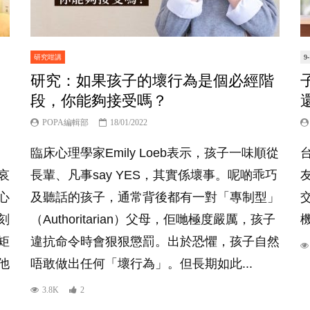
研究咁講
9
研究：如果孩子的壞行為是個必經階
段，你能夠接受嗎？
POPA編輯部
18/01/2022
臨床心理學家Emily Loeb表示，孩子一味順從
哀
長輩、凡事say YES，其實係壞事。呢啲乖巧
心
及聽話的孩子，通常背後都有一對「專制型」
刻
（Authoritarian）父母，佢哋極度嚴厲，孩子
矩
違抗命令時會狠狠懲罰。出於恐懼，孩子自然
他
唔敢做出任何「壞行為」。但長期如此...
3.8K
2