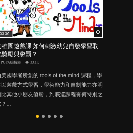
Watch Later
Watch Later
Watch Later
Watch Later
Watch Later
03:39
04:59
03:02
04:06
03:41
幼稚園遊戲課 如何刺激幼兒自發學習取
幼兒playgroup真係玩耍中學習？研究指
老公患產後憂鬱症對BB的影響
全職好？在職好？｜全職媽媽與在職媽媽
BB口腔期乜都放入口，父母該制止還是
代獎勵與懲罰？
BB 15個月大前上堂不見效果
的壓力與價值
放手？
POPA編輯部
15.9K
POPA編輯部
POPA編輯部
POPA編輯部
POPA編輯部
33.1K
47.1K
25.8K
25.5K
BB出生後，不止媽媽，爸爸也有機會患上產
美國學者所創的 tools of the mind 課程，學
現今小朋友的起跑線，愈推愈前。雖然政府並
許多媽媽心底可能都有一刻掙扎過：究竟全職
BB最喜歡隨手拿起什麼都放入口中，有人說
後抑鬱，影響日常生活，嚴重的甚至會有自
生以遊戲方式學習，學術能力和自制能力亦明
無官方的統計數字，但粗略估算，香港至少有
好，還是在職好。雖說每個家庭都有自己的獨
一旦養成吮手指的習慣，大個就很難戒，但原
殺，或傷害小朋友的念頭。但為何爸爸患上產
顯比其他小朋友優勝，到底這課程有何特別之
六、七百家早期教育中心，但孩子是否愈早上
特狀況和考慮因素，但原來全職和在職媽媽所
來一刀切阻止他們放東西入口，隨時會影響孩
後抑鬱往往難以察覺？...
？...
laygroup愈好？...
養育的子女其實都各有擅長。...
子的身心發展？...