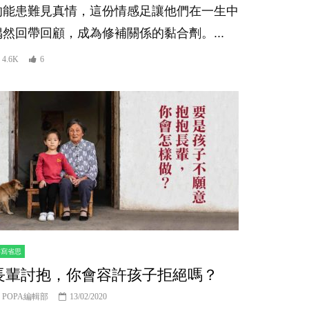
的能患難見真情，這份情感足讓他們在一生中
偶然回帶回顧，成為修補關係的黏合劑。...
4.6K
6
書寫省思
長輩討抱，你會容許孩子拒絕嗎？
POPA編輯部
13/02/2020