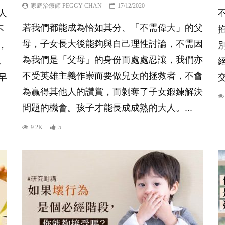
家庭治療師 PEGGY CHAN
17/12/2020
人
若我們都能成為恰如其分、「不需偉大」的父
不
母，子女長大後能夠與自己理性討論，不需因
，
為我們是「父母」的身份而處處忍讓，我們亦
。
不受英雄主義作崇而要做兒女的拯救者，不會
早
交
為贏得其他人的讚賞，而剝奪了子女鍛鍊解決
問題的機會。孩子才能長成成熟的大人。...
9.2K
5