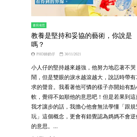
書寫省思
教養是堅持和妥協的藝術，你說是
嗎？
PHD師奶仔
30/11/2021
小人仔的堅持越來越強，他努力地忍著不哭
鬧，但是雙眼的淚水越滾越大，說話時帶有
求的聲音。我看著他可憐的樣子亦開始有點
軟，覺得不如順他的意思吧！但是若果到這
我才讓步的話，我擔心他會無法學懂「跟規
玩」這個概念，更會有錯覺認為媽媽不會逆
的意思。...