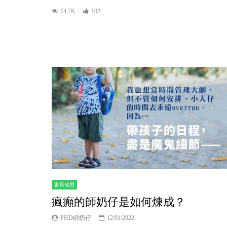
14.7K
102
書寫省思
瘋癲的師奶仔是如何煉成？
PHD師奶仔
12/01/2022