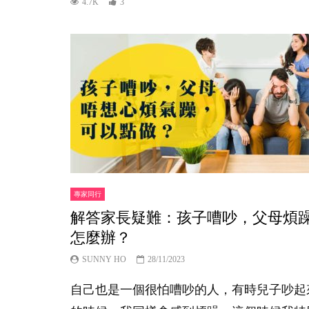
4.7K
3
專家同行
解答家長疑難：孩子嘈吵，父母煩
怎麼辦？
SUNNY HO
28/11/2023
自己也是一個很怕嘈吵的人，有時兒子吵起