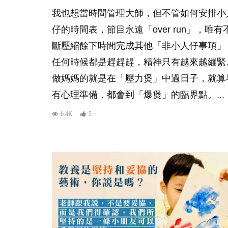
我也想當時間管理大師，但不管如何安排小
仔的時間表，節目永遠「over run」，唯有
斷壓縮餘下時間完成其他「非小人仔事項」
任何時候都是趕趕趕，精神只有越來越繃緊
做媽媽的就是在「壓力煲」中過日子，就算
有心理準備，都會到「爆煲」的臨界點。...
6.4K
5