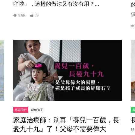
吖啦」，這樣的做法又有沒有用？...
8.6K
78
專家同行
成年孩子
家庭治療師：別再「養兒一百歲，長
憂九十九」了！父母不需要偉大