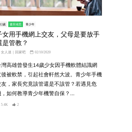
-12歲
書寫省思
青少年
子女用手機網上交友，父母是要放手
還是管教？
女人迷｜回家吧
02/10/2020
台灣高雄曾發生14歲少女因手機軟體結識網
友後被軟禁，引起社會軒然大波。青少年手機
交友，家長究竟該管還是不該管？若遇見危
機，如何教導青少年機警自保？...
5.4K
2