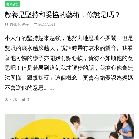
書寫省思
教養是堅持和妥協的藝術，你說是嗎？
PHD師奶仔
30/11/2021
小人仔的堅持越來越強，他努力地忍著不哭鬧，但是
雙眼的淚水越滾越大，說話時帶有哀求的聲音。我看
著他可憐的樣子亦開始有點心軟，覺得不如順他的意
思吧！但是若果到這刻我才讓步的話，我擔心他會無
法學懂「跟規矩玩」這個概念，更會有錯覺認為媽媽
不會逆他的意思。...
4.7K
3