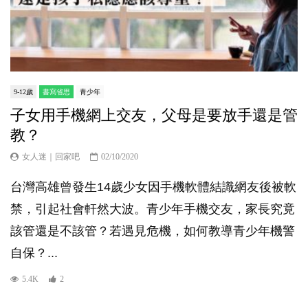
9-12歲
書寫省思
青少年
子女用手機網上交友，父母是要放手還是管
教？
女人迷｜回家吧
02/10/2020
台灣高雄曾發生14歲少女因手機軟體結識網友後被軟
禁，引起社會軒然大波。青少年手機交友，家長究竟
該管還是不該管？若遇見危機，如何教導青少年機警
自保？...
5.4K
2