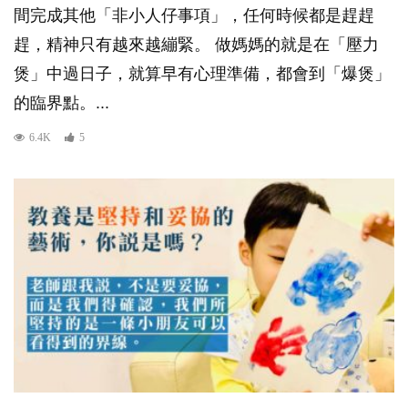
間完成其他「非小人仔事項」，任何時候都是趕趕
趕，精神只有越來越繃緊。 做媽媽的就是在「壓力
煲」中過日子，就算早有心理準備，都會到「爆煲」
的臨界點。...
6.4K
5