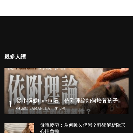
最多人讚
從
小獼猴Panchi 看：依附理論如何培養孩子心理韌性？
1
編輯 SAMANTHA
870
母職疲勞：為何睡久仍累？科學解析隱形
心理負擔