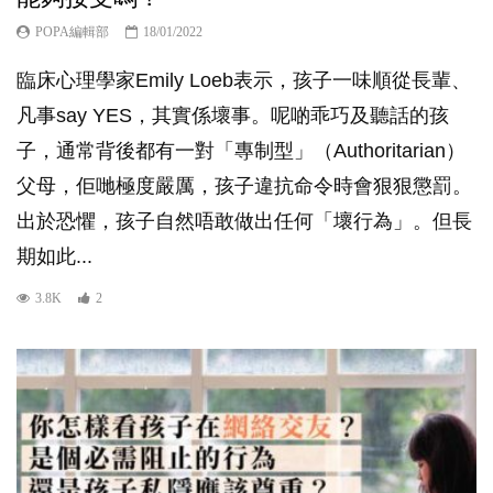
POPA編輯部
18/01/2022
臨床心理學家Emily Loeb表示，孩子一味順從長輩、
凡事say YES，其實係壞事。呢啲乖巧及聽話的孩
子，通常背後都有一對「專制型」（Authoritarian）
父母，佢哋極度嚴厲，孩子違抗命令時會狠狠懲罰。
出於恐懼，孩子自然唔敢做出任何「壞行為」。但長
期如此...
3.8K
2