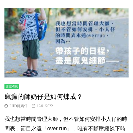
書寫省思
瘋癲的師奶仔是如何煉成？
PHD師奶仔
12/01/2022
我也想當時間管理大師，但不管如何安排小人仔的時
間表，節目永遠「over run」，唯有不斷壓縮餘下時