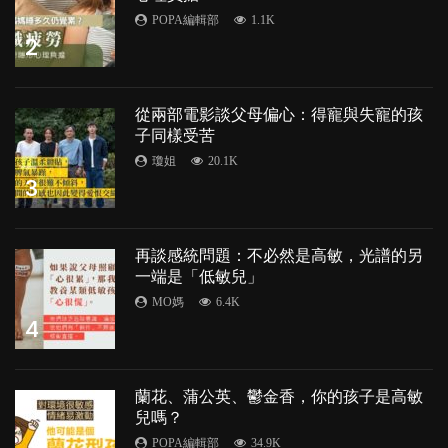
POPA編輯部
1.1K
2
從兩部電影談父母偏心：得寵與失寵的孩
子同樣受苦
瓊姐
20.1K
3
再談感統問題：不必然是高敏，光譜的另
一端是「低敏兒」
MO媽
6.4K
4
蘭花、蒲公英、鬱金香，你的孩子是高敏
兒嗎？
POPA編輯部
34.9K