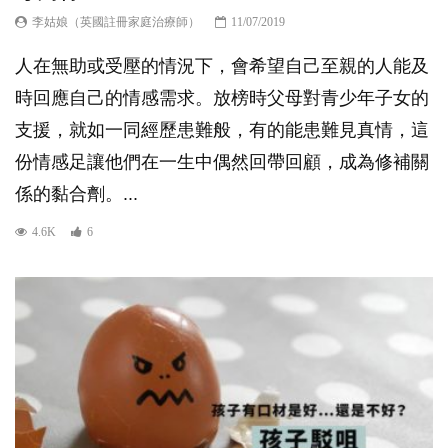
李姑娘（英國註冊家庭治療師）
11/07/2019
人在無助或受壓的情況下，會希望自己至親的人能及
時回應自己的情感需求。放榜時父母對青少年子女的
支援，就如一同經歷患難般，有的能患難見真情，這
份情感足讓他們在一生中偶然回帶回顧，成為修補關
係的黏合劑。...
4.6K
6