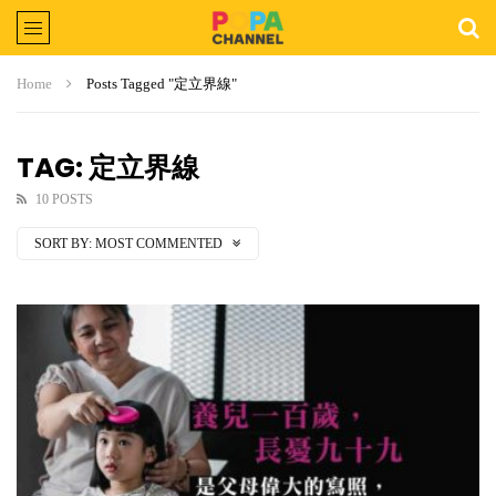
Home
Posts Tagged "定立界線"
TAG: 定立界線
10 POSTS
SORT BY:
MOST COMMENTED