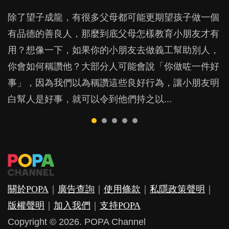
POPA編輯部
54.5K
除了望子成龍，有很多父母都可能更期望孩子做一個
BB最喜歡隨手拿起什麼都放入口中，有人說一旦養
上集提到，內向者雖然優點多多，但不愛表達、喜歡
很多家長期望以time-out「暫停隔離法」，讓孩子跟
港式英文指帶有香港口音及文法的英文，香港人之間
有品德的善良人，那麼到底父母怎樣教育小朋友才有
成吮手指的習慣，大個就很難戒，但原來一刀切阻止
獨處的性格卻令他們經常為人詬病，為甚麼呢？這大
令他失控的情境隔離，從而有反思的空間。不過這方
溝通無間，但外國人肯定聽得一頭霧水，明明已由3
用？想像一下，如果你的小朋友去做義工幫助別人，
他們放東西入口，隨時會影響孩子的身心發展？...
概跟社會風氣有關。...
法，卻隱藏著危機，隨時令孩子蒙受精神傷害？...
歲開始學英文，但學了十幾二十年，都無法好好運用
你會如何稱讚他？大部分人可能會說「你做咗一件好
英語，得出"This is賣飛佛"、"You are the
事」，因為我們以為稱讚這些良好行為，讓小朋友明
goodest"、"I am very thanks them"...
白幫人是好事，就可以令到他們持之以...
關於POPA
｜
廣告查詢
｜
使用條款
｜
私隱政策聲明
｜
版權聲明
｜
加入我們
｜
支持POPA
Copyright © 2026. POPA Channel