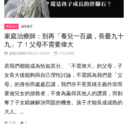
專家同行
成年孩子
家庭治療師：別再「養兒一百歲，長憂九十
九」了！父母不需要偉大
家庭治療師 PEGGY CHAN
17/12/2020
若我們都能成為恰如其分、「不需偉大」的父母，子
女長大後能夠與自己理性討論，不需因為我們是「父
母」的身份而處處忍讓，我們亦不受英雄主義作崇而
要做兒女的拯救者，不會為贏得其他人的讚賞，而剝
奪了子女鍛鍊解決問題的機會。孩子才能長成成熟的
大人。...
9.2K
5