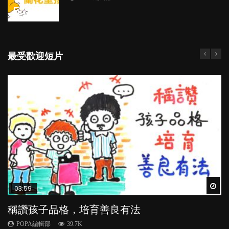
5
最受歡迎短片
Wat
Wat
Wat
Wat
Wat
03:59
03:41
05:02
04:20
04:28
稱讚孩子品格，培育善良有法
BB口腔期乜都放入口，父母該制止還是放手？
【動畫】怕醜仔，好蝕底？（下集）
【動畫】英語講得好，點先做得到？｜如何避
管教｜唔打得，唔罵得，Time-out又得唔得？
免港式英文
POPA編輯部
POPA編輯部
POPA編輯部
POPA編輯部
39.7K
25.5K
24K
36.2K