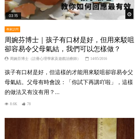
Wat
03:15
專家訪問
周婉芬博士｜孩子有口材是好，但用來駁咀
卻容易令父母氣結，我們可以怎樣做？
周婉芬博士（註冊心理學家及遊戲治療師）
14/05/2016
孩子有口材是好，但這樣的才能用來駁咀卻容易令父
母氣結。父母有時會說：「你試下再講吖啦」，這樣
的做法又有沒有用？...
8.6K
78