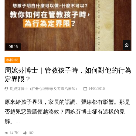
Wat
05:16
專家訪問
周婉芬博士｜管教孩子時，如何對他的行為
定界限？
周婉芬博士（註冊心理學家及遊戲治療師）
14/05/2016
原來給孩子界限，家長的語調、聲線都有影響。那是
否越兇惡嚴厲便越湊效？周婉芬博士卻有這樣的見
解。...
14.7K
102