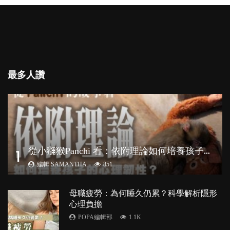
最多人讚
從
小獼猴Panchi 看：依附理論如何培養孩子心理韌性？
1
編輯 SAMANTHA
851
母職疲勞：為何睡久仍累？科學解析隱形
心理負擔
POPA編輯部
1.1K