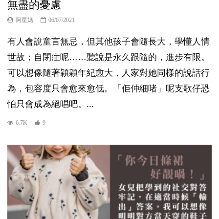
無盡的憂慮
阿星媽
06/07/2021
有人會說童言無忌，但其他孩子會隨長大，學懂人情
世故；自閉症呢……聽說是永久跟隨的，進步有限。
可以想像隨著穎穎年紀愈大，人家對她同樣的說話行
為，包容度只會愈來愈低。「佢仲細啫」呢支歌仔恐
怕只會成為絕唱吧。...
6.7K
9