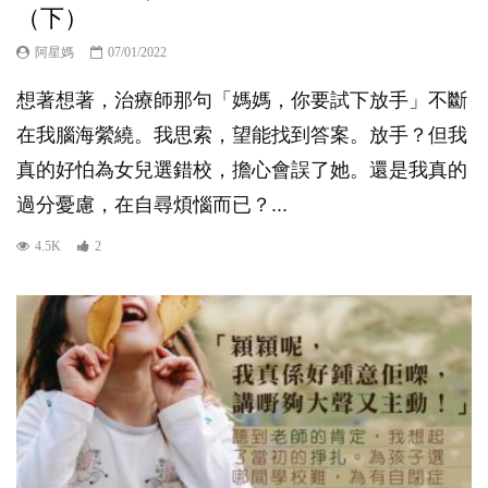
（下）
阿星媽
07/01/2022
想著想著，治療師那句「媽媽，你要試下放手」不斷
在我腦海縈繞。我思索，望能找到答案。放手？但我
真的好怕為女兒選錯校，擔心會誤了她。還是我真的
過分憂慮，在自尋煩惱而已？...
4.5K
2