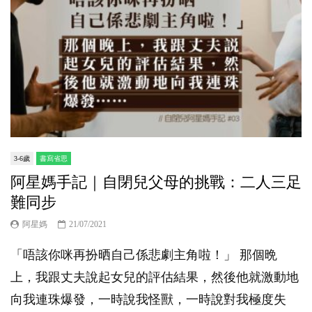
3-6歲
書寫省思
阿星媽手記｜自閉兒父母的挑戰：二人三足
難同步
阿星媽
21/07/2021
「唔該你咪再扮晒自己係悲劇主角啦！」 那個晩
上，我跟丈夫說起女兒的評估結果，然後他就激動地
向我連珠爆發，一時說我怪獸，一時說對我極度失