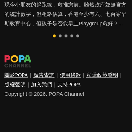
現今小朋友的起跑線，愈推愈前。雖然政府並無官方
由美國學者所創的 tools of the mind 課程，學生以遊
許多媽媽心底可能都有一刻掙扎過：究竟全職好，還
父母日夜無間、身心俱疲地照顧BB，如何做到正向
鬱，影響日常生活，嚴重的甚至會有自殺，或傷害小
的統計數字，但粗略估算，香港至少有六、七百家早
戲方式學習，學術能力和自制能力亦明顯比其他小朋
是在職好。雖說每個家庭都有自己的獨特狀況和考慮
教養？部份父母更會為了小朋友放棄自己的嗜好、減
朋友的念頭。但為何爸爸患上產後抑鬱往往難以察
期教育中心，但孩子是否愈早上Playgroup愈好？...
友優勝，到底這課程有何特別之處？...
因素，但原來全職和在職媽媽所養育的子女其實都各
少出席朋友聚會等等，你以為會換來美好的親子關
覺？...
有擅長。...
係，有助小朋友成長，但原來父母身心虛耗對孩子的
成長可能有意想不到的影響！...
關於POPA
｜
廣告查詢
｜
使用條款
｜
私隱政策聲明
｜
版權聲明
｜
加入我們
｜
支持POPA
Copyright © 2026. POPA Channel