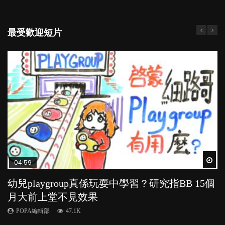
最受歡迎短片
Wat
Wat
Wat
Wat
Wat
04:59
03:39
03:02
04:06
04:18
幼兒playgroup真係玩耍中學習？研究指BB 15個
幼稚園遊戲課 如何刺激幼兒自發學習取代獎勵
老公患產後憂鬱症對BB的影響
全職好？在職好？｜全職媽媽與在職媽媽的壓
凡事以BB為中心，就係好爸媽？｜別忽視父母
月大前上堂不見效果
與懲罰？
力與價值
的身心虛耗
POPA編輯部
15.9K
POPA編輯部
POPA編輯部
POPA編輯部
POPA編輯部
47.1K
33.1K
25.8K
31.5K
BB出生後，不止媽媽，爸爸也有機會患上產後抑