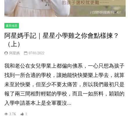
書寫省思
阿星媽手記｜星星小學雞之你會點樣揀？
（上）
阿星媽
07/01/2022
我和老公在女兒學業上都偏向佛系，一心只想為孩子
找到一所合適的學校，讓她能快快樂樂上學去，就算
未至於快樂，但至少不要太痛苦，所以我們最初只是
報了兩三間相對輕鬆的學校，而且一如所料，穎穎的
入學申請基本上是全軍覆沒...
3.7K
1