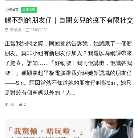
小學教育
書寫省思
觸不到的朋友仔｜自閉女兒的疫下有限社交
阿星媽
25/03/2022
正當我納悶之際，阿囡竟然告訴我，她認識了一個新
朋友。莫非小組有新朋友仔加入？我還以為網課帶來
了驚喜。誰知……「好勁㗎！我同佢講嘢，佢識答我
㗎！」穎穎拿起平板電腦跟我介紹她新認識的朋友仔
——Siri。阿囡當然不知道她的朋友仔叫做Siri，她只
是對於有個爸媽以外的「人...
3K
2