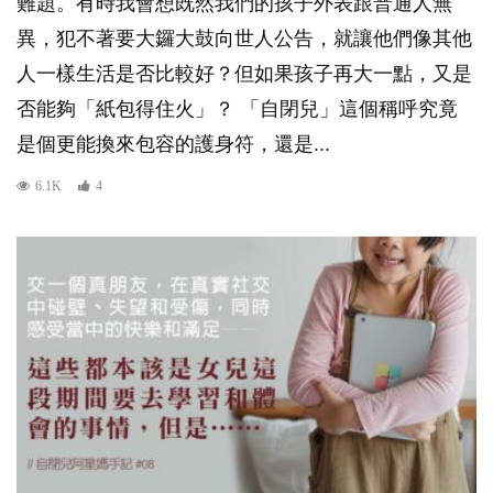
難題。有時我會想既然我們的孩子外表跟普通人無
異，犯不著要大鑼大鼓向世人公告，就讓他們像其他
人一樣生活是否比較好？但如果孩子再大一點，又是
否能夠「紙包得住火」？ 「自閉兒」這個稱呼究竟
是個更能換來包容的護身符，還是...
6.1K
4