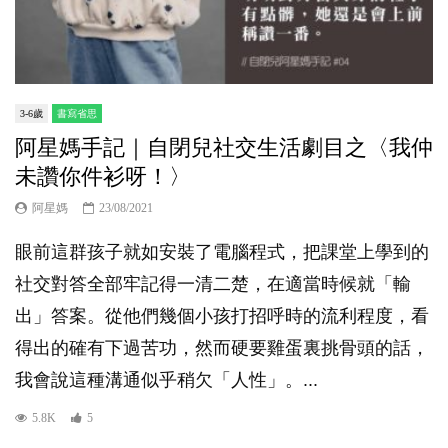
3-6歲
書寫省思
阿星媽手記｜自閉兒社交生活劇目之〈我仲
未讚你件衫呀！〉
阿星媽
23/08/2021
眼前這群孩子就如安裝了電腦程式，把課堂上學到的
社交對答全部牢記得一清二楚，在適當時候就「輸
出」答案。從他們幾個小孩打招呼時的流利程度，看
得出的確有下過苦功，然而硬要雞蛋裏挑骨頭的話，
我會說這種溝通似乎稍欠「人性」。...
5.8K
5