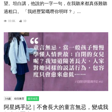
望。坦白講，他說的一字一句，在我聽來都真係難聽
過粗口。 「我經歷緊嘅嘢你明咩？」...
10.6K
10
3-6歲
幼兒教育
書寫省思
阿星媽手記｜不會長大的童言無忌，變成我