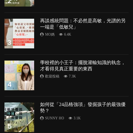
2
再談感統問題：不必然是高敏，光譜的另
一端是「低敏兒」
MO媽
6.4K
3
學校裡的小王子：擺脫灌輸知識的執念，
才看得見真正重要的東西
歡迎投稿
7.3K
4
如何從「24品格強項」發掘孩子的最強優
勢？
SUNNY HO
3.1K
5