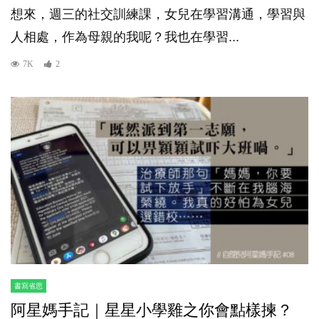
想來，週三的社交訓練課，女兒在學習溝通，學習與
人相處，作為母親的我呢？我也在學習...
7K
2
書寫省思
阿星媽手記｜星星小學雞之你會點樣揀？