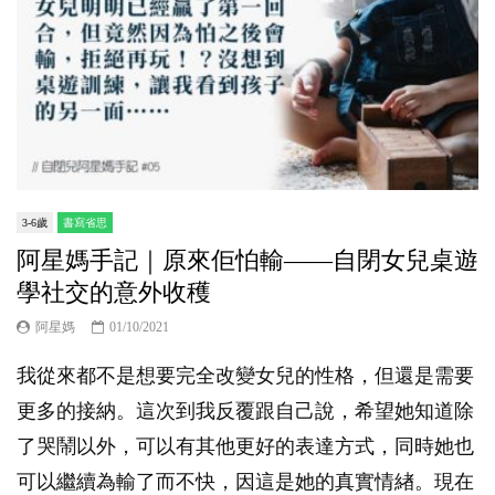
3-6歲
書寫省思
阿星媽手記｜原來佢怕輸——自閉女兒桌遊
學社交的意外收穫
阿星媽
01/10/2021
我從來都不是想要完全改變女兒的性格，但還是需要
更多的接納。這次到我反覆跟自己說，希望她知道除
了哭鬧以外，可以有其他更好的表達方式，同時她也
可以繼續為輸了而不快，因這是她的真實情緖。現在