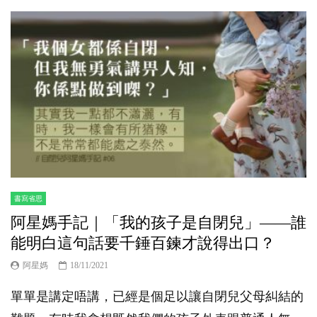
書寫省思
阿星媽手記｜「我的孩子是自閉兒」——誰
能明白這句話要千錘百鍊才說得出口？
阿星媽
18/11/2021
單單是講定唔講，已經是個足以讓自閉兒父母糾結的