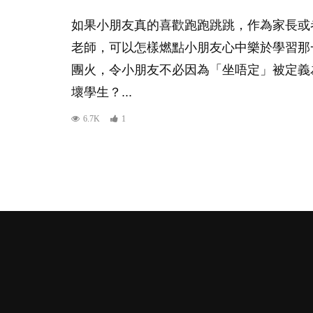
如果小朋友真的喜歡跑跑跳跳，作為家長或
老師，可以怎樣燃點小朋友心中樂於學習那
團火，令小朋友不必因為「坐唔定」被定義
壞學生？...
6.7K
1