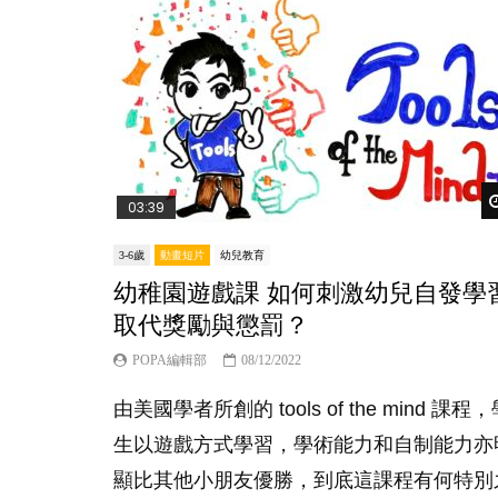
03:39
3-6歲
動畫短片
幼兒教育
幼稚園遊戲課 如何刺激幼兒自發學
取代獎勵與懲罰？
POPA編輯部
08/12/2022
由美國學者所創的 tools of the mind 課程
生以遊戲方式學習，學術能力和自制能力亦
顯比其他小朋友優勝，到底這課程有何特別