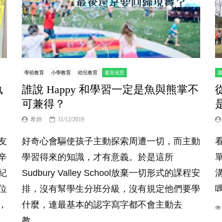
學前教育
小學教育
幼兒教育
書寫省思
執
誰說 Happy 和學習一定是魚與熊掌不
可兼得？
希婷
31/12/2019
友
好奇心會驅使孩子主動探索周遭一切，而主動
辛
學習得來的知識，才有意義。於是這所
紀
Sudbury Valley School放棄一切形式的課程安
位
排，沒有幫學生分班分級，沒有規定他們要學
嗎
，
什麼，連最基本的認字寫字都不會主動去
教。...