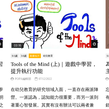
Watch Later
Watch Lat
03:16
0-1歲
3-6歲
動畫短片
幼兒教育
6
習
Tools of the Mind (上)｜遊戲中學習，
提升執行功能
POPA編輯部
07/12/2022
，學
在幼兒教育的研究領域入面，一直存在兩派陣
明
營。一派認為，認知能力很重要，而另一派則
之
著重心智發展。其實有沒有辦法可以兩者兼