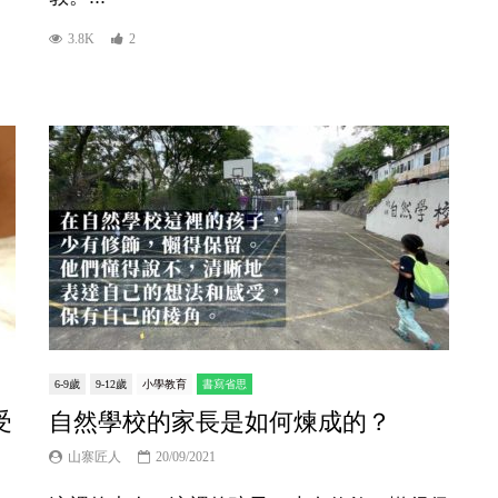
3.8K
2
6-9歲
9-12歲
小學教育
書寫省思
受
自然學校的家長是如何煉成的？
山寨匠人
20/09/2021