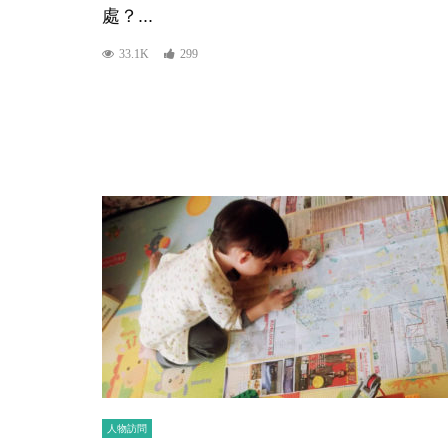
處？...
33.1K
299
人物訪問