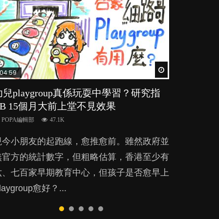
Watch Later
Watch Later
Watch Later
Watch Later
Watch Later
04:59
03:39
03:02
04:06
04:18
幼兒playgroup真係玩耍中學習？研究指
幼稚園遊戲課 如何刺激幼兒自發學習取
老公患產後憂鬱症對BB的影響
全職好？在職好？｜全職媽媽與在職媽媽
凡事以BB為中心，就係好爸媽？｜別忽
BB 15個月大前上堂不見效果
代獎勵與懲罰？
的壓力與價值
視父母的身心虛耗
POPA編輯部
15.9K
POPA編輯部
POPA編輯部
POPA編輯部
POPA編輯部
47.1K
33.1K
25.8K
31.5K
BB出生後，不止媽媽，爸爸也有機會患上產
現今小朋友的起跑線，愈推愈前。雖然政府並
美國學者所創的 tools of the mind 課程，學
許多媽媽心底可能都有一刻掙扎過：究竟全職
父母日夜無間、身心俱疲地照顧BB，如何做
後抑鬱，影響日常生活，嚴重的甚至會有自
無官方的統計數字，但粗略估算，香港至少有
生以遊戲方式學習，學術能力和自制能力亦明
好，還是在職好。雖說每個家庭都有自己的獨
到正向教養？部份父母更會為了小朋友放棄自
殺，或傷害小朋友的念頭。但為何爸爸患上產
六、七百家早期教育中心，但孩子是否愈早上
顯比其他小朋友優勝，到底這課程有何特別之
特狀況和考慮因素，但原來全職和在職媽媽所
己的嗜好、減少出席朋友聚會等等，你以為會
後抑鬱往往難以察覺？...
laygroup愈好？...
？...
養育的子女其實都各有擅長。...
換來美好的親子關係，有助小朋友成長，但原
來父母身心虛耗對孩子的成長可能有意想不到