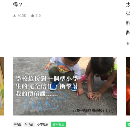
得？...
36.5K
216
6-9歲
9-12歲
小學教育
書寫省思