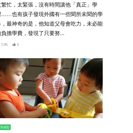
太繁忙，太緊張，沒有時間讓他「真正」學
習……也有孩子發現外國有一些聞所未聞的學
科，最神奇的是，他知道父母會吃力，未必能
夠負擔學費，發現了只要努...
5.9K
6
書寫省思