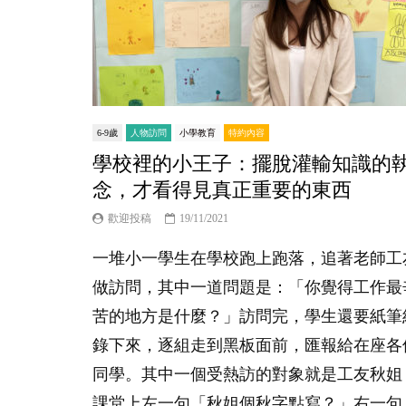
6-9歲
人物訪問
小學教育
特約內容
學校裡的小王子：擺脫灌輸知識的
念，才看得見真正重要的東西
歡迎投稿
19/11/2021
一堆小一學生在學校跑上跑落，追著老師工
做訪問，其中一道問題是：「你覺得工作最
苦的地方是什麼？」訪問完，學生還要紙筆
錄下來，逐組走到黑板面前，匯報給在座各
同學。其中一個受熱訪的對象就是工友秋姐
課堂上左一句「秋姐個秋字點寫？」右一句