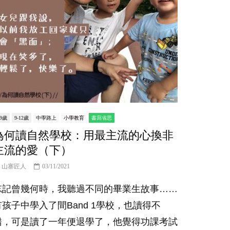
er
-9歲
9-12歲
中學路上
小學教育
書寫省思
為何讀自然學校：用最主流的心換非
主流的愛（下）
山寨匠人
03/11/2021
忘記曾幾何時，我聽過不同的畢業生故事……
有孩子中學入了間Band 1學校，也讀得不
錯，可是讀了一年便退學了，他覺得功課考試