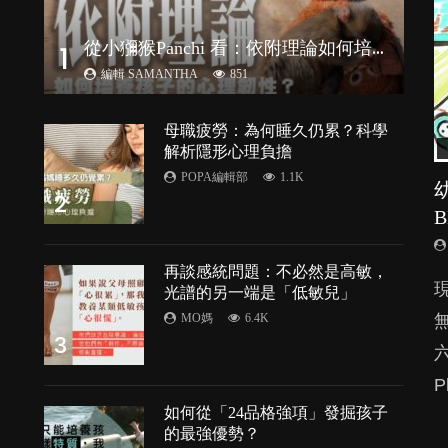
從
小獼猴Panchi 看：依附理論如何培養孩子心理韌性？
1
編輯 SAMANTHA
851
母職疲勞：為何睡久仍累？科學
解析隱形心理負擔
POPA編輯部
1.1K
2
再談感統問題：不必然是高敏，
由
光譜的另一端是「低敏兒」
MO媽
6.4K
3
P
處
如何從「24品格強項」發掘孩子
的最強優勢？