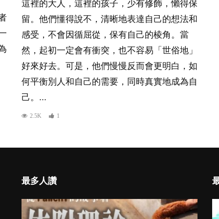
這裡的大人，這裡的孩子，少有修飾，懶得保
者
留。他們懂得說不，清晰地表達自己的想法和
一
感受，不會因循屈從，保有自己的棱角。當
為
然，起初一定會有衝突，也不容易「世俗地」
好來好去。可是，他們慢慢反而會更明白，如
何平衡別人和自己的需要，同時真實地成為自
己。...
2.5K
1
最多人讚