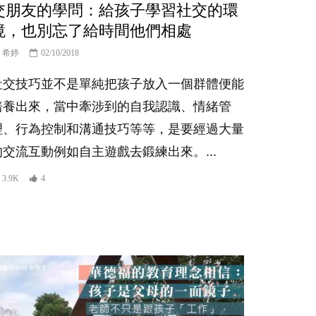
交朋友的學問：給孩子學習社交的環
境，也別忘了給時間他們相處
希婷
02/10/2018
社交技巧並不是單純把孩子放入一個群體便能
培養出來，當中牽涉到的自我認識、情緒管
理、行為控制和溝通技巧等等，是要經過大量
的交流互動例如自主遊戲去鍛練出來。...
3.9K
4