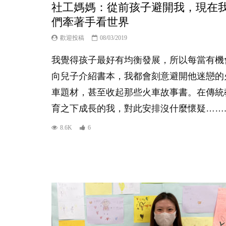
社工媽媽：從前孩子避開我，現在
們牽著手看世界
歡迎投稿
08/03/2019
我覺得孩子最好有均衡發展，所以每當有機
向兒子介紹書本，我都會刻意避開他迷戀的
車題材，甚至收起那些火車故事書。在傳統
育之下成長的我，對此安排沒什麼懷疑……..
8.6K
6