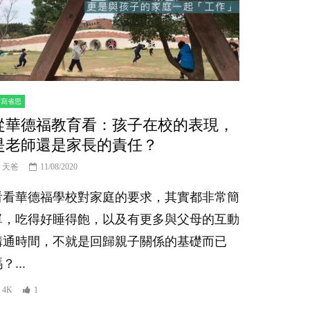
書寫省思
從華德福教育看：孩子在校的表現，
是老師還是家長的責任？
天爸
11/08/2020
看看華德福學校對家庭的要求，其實都非常簡
單，吃得好睡得飽，以及有更多與父母的互動
溝通時間，不就是回歸親子關係的基礎而已
？...
4K
1