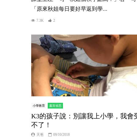
「原來秋姐每日要好早返到學...
7.3K
2
小學教育
書寫省思
K3的孩子說：別讓我上小學，我會
不了！
天爸
09/10/2018