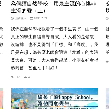
我
為何讀自然學校：用最主流的心換非
主流的愛（上）
山寨匠人
03/11/2021
會
我們在自然學校觀看了一個學生表演，由一個
火
真正的學生自編自導自演。大人看的是鬆散、
教
沒編排，也不見得到「目標」和「高度」，我
.
只是在想，為甚麼老師會讓這「幼稚」的表演
登大台。可是，大人看得越呆，小朋友卻看得
越興奮，甚至拍手叫好！...
6.6K
4