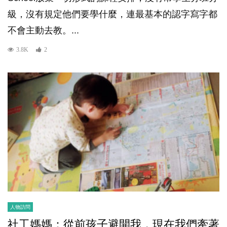
級，沒有規定他們要學什麼，連最基本的認字寫字都
不會主動去教。...
3.8K
2
人物訪問
社工媽媽：從前孩子避開我，現在我們牽著