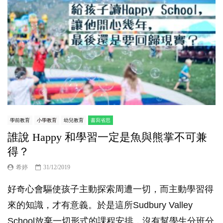
學前教育
小學教育
幼兒教育
書寫省思
誰說 Happy 和學習一定是魚與熊掌不可兼
得？
希婷
31/12/2019
好奇心會驅使孩子主動探索周遭一切，而主動學習得
來的知識，才有意義。於是這所Sudbury Valley
School放棄一切形式的課程安排，沒有幫學生分班分