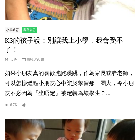
小學教育
書寫省思
K3的孩子說：別讓我上小學，我會受不
了！
天爸
09/10/2018
如果小朋友真的喜歡跑跑跳跳，作為家長或者老師，
可以怎樣燃點小朋友心中樂於學習那一團火，令小朋
友不必因為「坐唔定」被定義為壞學生？...
6.7K
1