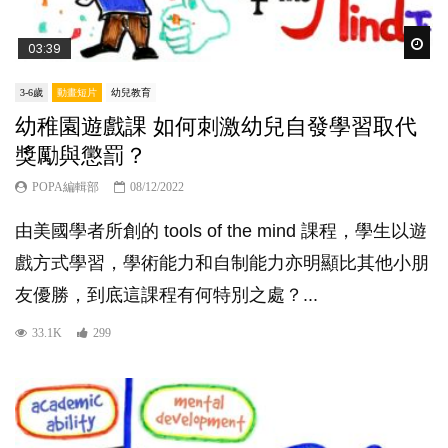
Wat
03:39
3-6歲
動畫短片
幼兒教育
幼稚園遊戲課 如何刺激幼兒自發學習取代
獎勵與懲罰？
POPA編輯部
08/12/2022
由美國學者所創的 tools of the mind 課程，學生以遊
戲方式學習，學術能力和自制能力亦明顯比其他小朋
友優勝，到底這課程有何特別之處？...
33.1K
299