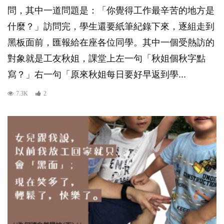
問，其中一道問題是：「你覺得工作最辛苦的地方是
什麼？」訪問完，學生還要紙筆紀錄下來，逐組走到
黑板面前，匯報給在座各位同學。其中一個受熱訪的
對象就是工友秋姐，課堂上左一句「秋姐個秋字點
寫？」右一句「原來秋姐每日要好早返到學...
7.3K
2