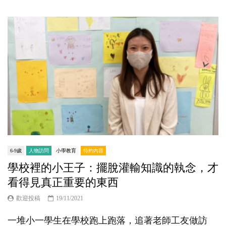
6-9歲
人物訪問
小學教育
特約內容
學校裡的小王子：擺脫灌輸知識的執念，才
看得見真正重要的東西
歡迎投稿
19/11/2021
一堆小一學生在學校跑上跑落，追著老師工友做訪