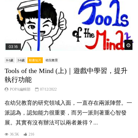
Wat
03:16
0-1歲
3-6歲
動畫短片
幼兒教育
Tools of the Mind (上)｜遊戲中學習，提升
執行功能
POPA編輯部
07/12/2022
在幼兒教育的研究領域入面，一直存在兩派陣營。一
派認為，認知能力很重要，而另一派則著重心智發
展。其實有沒有辦法可以兩者兼得？...
36.5K
216