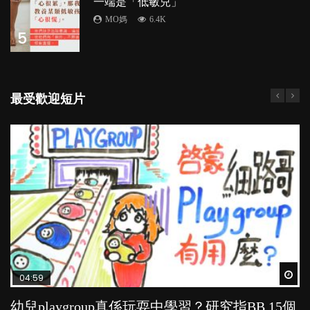
一端是「低敏兒」
MO媽
6.4K
5
最受歡迎短片
Wat
Wat
Wat
Wat
Wat
04:59
03:39
03:02
04:06
03:41
幼兒playgroup真係玩耍中學習？研究指BB 15個
幼稚園遊戲課 如何刺激幼兒自發學習取代獎勵
老公患產後憂鬱症對BB的影響
全職好？在職好？｜全職媽媽與在職媽媽的壓
BB口腔期乜都放入口，父母該制止還是放手？