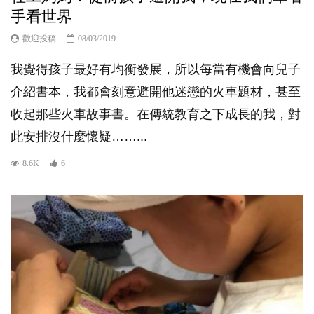
手看世界
歡迎投稿
08/03/2019
我覺得孩子最好有均衡發展，所以每當有機會向兒子
介紹書本，我都會刻意避開他迷戀的火車題材，甚至
收起那些火車故事書。在傳統教育之下成長的我，對
此安排沒什麼懷疑……...
8.6K
6