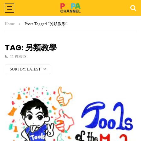
Home
Posts Tagged "另類教學"
TAG: 另類教學
11 POSTS
SORT BY:
LATEST