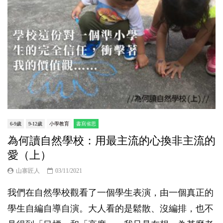
6-9歲
9-12歲
小學教育
書寫省思
為何讀自然學校：用最主流的心換非主流的
愛（上）
山寨匠人
03/11/2021
我們在自然學校觀看了一個學生表演，由一個真正的
學生自編自導自演。大人看的是鬆散、沒編排，也不