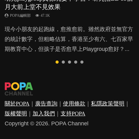
月大前上堂不見效果
與懲罰？
力與價值
POPA編輯部
POPA編輯部
15.9K
25.5K
POPA編輯部
POPA編輯部
POPA編輯部
47.1K
33.1K
25.8K
BB出生後，不止媽媽，爸爸也有機會患上產後抑
BB最喜歡隨手拿起什麼都放入口中，有人說一旦養
現今小朋友的起跑線，愈推愈前。雖然政府並無官方
由美國學者所創的 tools of the mind 課程，學生以遊
許多媽媽心底可能都有一刻掙扎過：究竟全職好，還
鬱，影響日常生活，嚴重的甚至會有自殺，或傷害小
成吮手指的習慣，大個就很難戒，但原來一刀切阻止
的統計數字，但粗略估算，香港至少有六、七百家早
戲方式學習，學術能力和自制能力亦明顯比其他小朋
是在職好。雖說每個家庭都有自己的獨特狀況和考慮
朋友的念頭。但為何爸爸患上產後抑鬱往往難以察
他們放東西入口，隨時會影響孩子的身心發展？...
期教育中心，但孩子是否愈早上Playgroup愈好？...
友優勝，到底這課程有何特別之處？...
因素，但原來全職和在職媽媽所養育的子女其實都各
覺？...
有擅長。...
關於POPA
｜
廣告查詢
｜
使用條款
｜
私隱政策聲明
｜
版權聲明
｜
加入我們
｜
支持POPA
Copyright © 2026. POPA Channel