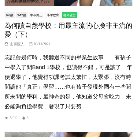
6-9歲
9-12歲
中學路上
小學教育
書寫省思
為何讀自然學校：用最主流的心換非主流的
愛（下）
山寨匠人
03/11/2021
忘記曾幾何時，我聽過不同的畢業生故事……有孩子
中學入了間Band 1學校，也讀得不錯，可是讀了一年
便退學了，他覺得功課考試太繁忙，太緊張，沒有時
間讓他「真正」學習……也有孩子發現外國有一些聞
所未聞的學科，最神奇的是，他知道父母會吃力，未
必能夠負擔學費，發現了只要努...
5.9K
6