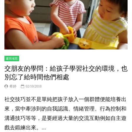
書寫省思
交朋友的學問：給孩子學習社交的環境，也
別忘了給時間他們相處
希婷
02/10/2018
社交技巧並不是單純把孩子放入一個群體便能培養出
來，當中牽涉到的自我認識、情緒管理、行為控制和
溝通技巧等等，是要經過大量的交流互動例如自主遊
戲去鍛練出來。...