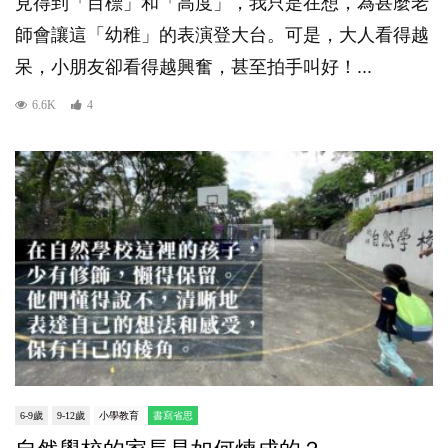
見得到「目標」和「高度」，我只是在想，為甚麼老
師會讓這「幼稚」的表演登大台。可是，大人看得越
呆，小朋友卻看得越興奮，甚至拍手叫好！...
6.6K
4
6-9歲
9-12歲
小學教育
書寫省思