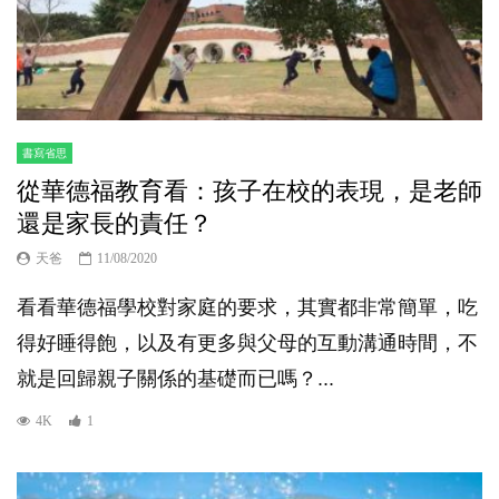
書寫省思
從華德福教育看：孩子在校的表現，是老師
還是家長的責任？
天爸
11/08/2020
看看華德福學校對家庭的要求，其實都非常簡單，吃
得好睡得飽，以及有更多與父母的互動溝通時間，不
就是回歸親子關係的基礎而已嗎？...
4K
1