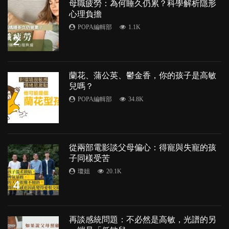
母職疲勞：為何睡久仍累？科學解析隱形
心理負擔
POPA編輯部
1.1K
2
蘭花、蒲公英、鬱金香，你的孩子是高敏
兒嗎？
POPA編輯部
34.8K
3
從兩部電影談父母偏心：得寵與失寵的孩
子同樣受苦
瓊姐
20.1K
4
再談感統問題：不必然是高敏，光譜的另