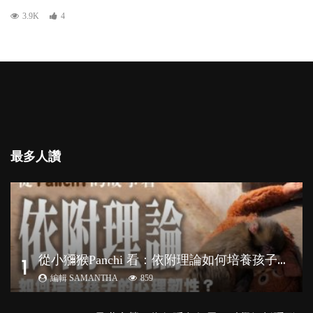
3.9K
4
最多人讚
從
小獼猴Panchi 看：依附理論如何培養孩子心理韌性？
1
編輯 SAMANTHA
859