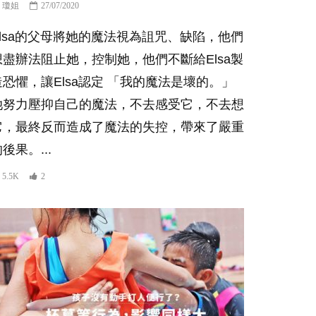
瓊姐
27/07/2020
Elsa的父母將她的魔法視為詛咒、缺陷，他們
想盡辦法阻止她，控制她，他們不斷給Elsa製
造恐懼，讓Elsa認定 「我的魔法是壞的。」
她努力壓抑自己的魔法，不去感受它，不去想
它，最終反而造成了魔法的失控，帶來了嚴重
後果。...
5.5K
2