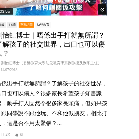
er
Watch Later
03:55
-3歲
3-6歲
專家訪問
幼兒教育
劉怡虹博士｜唔係出手打就無所謂？
了解孩子的社交世界，出口也可以傷
人？
劉怡虹博士（香港教育大學幼兒教育學系副教授及副系主任）
14/07/2018
唔係出手打就無所謂？了解孩子的社交世界，
出口也可以傷人？很多家長希望孩子知書識
禮，動手打人固然令很多家長頭痛，但如果孩
子跟同學說不跟他玩、不和他做朋友，相比打
人，這是否不用太緊張？...
11.4K
61