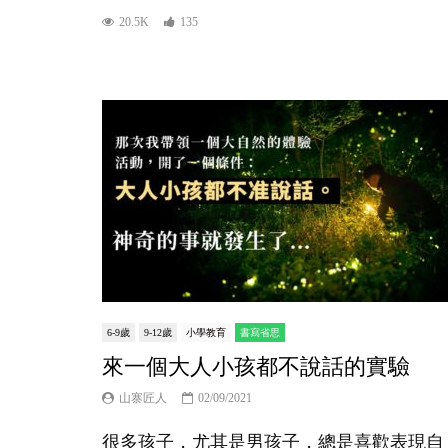
20.5K
135
6-9歲
9-12歲
小學教育
書寫省思
來一個大人小孩都不說話的實驗
山寨匠人
02/09/2021
很多孩子，尤其是男孩子，總是喜歡表現自