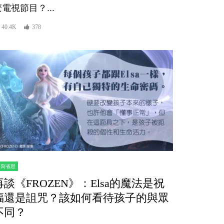
電視節目？...
40.4K
378
書寫省思
再談《FROZEN》：Elsa的魔法是祝
福還是詛咒？該如何看待孩子的與眾
不同？