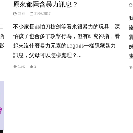
原來都隱含暴力訊息？
科豆
21/03/2017
口
不少家長都怕刀槍劍等看來很暴力的玩具，深
啲
怕孩子也會多了攻擊行為，但有研究卻指，看
影
起來沒什麼暴力元素的Lego都一樣隱藏暴力
訊息，父母可以怎樣處理？...
1.9K
2