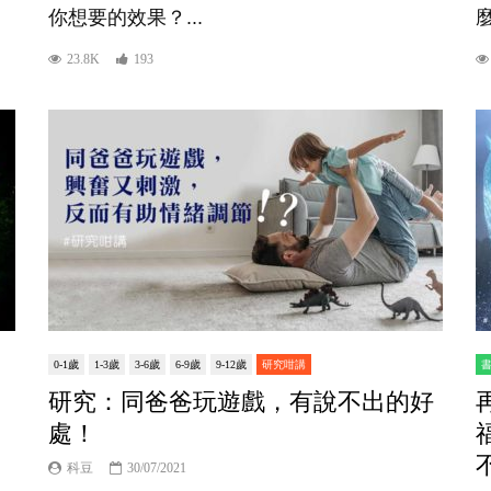
你想要的效果？...
麼
23.8K
193
0-1歲
1-3歲
3-6歲
6-9歲
9-12歲
研究咁講
研究：同爸爸玩遊戲，有說不出的好
處！
科豆
30/07/2021