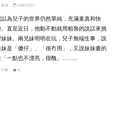
語冰
14/03/2017
我以為兒子的世界仍然單純，充滿童真和快
樂。直至近日，他動不動就用粗魯的說話來挑
釁妹妹。兩兄妹明明在玩，兒子無端生事，說
妹妹是「傻仔」、「很冇用」，又說妹妹畫的
畫「一點也不漂亮，很醜」……...
2.4K
0