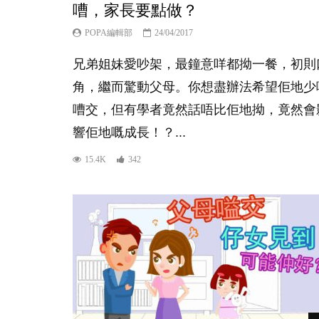
嘈，家長要點做？
POPA編輯部
24/04/2017
兄弟姐妹愛吵架，最鐘意咩都拗一餐，初則
角，繼而驚動父母。你想盡辦法希望佢地少
嘈交，但有學者竟然話唔比佢地拗，竟然會
響佢地嘅成長！？...
15.4K
342