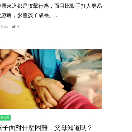
但原來這都是攻擊行為，而且比動手打人更易
被忽略，影響孩子成長。...
9.3K
4
書寫省思
孩子面對什麼困難，父母知道嗎？