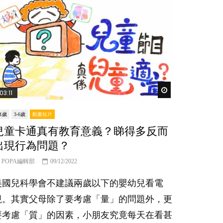
er
Watch Later
03:11
-1歲
3-6歲
動畫短片
兒童卡通真有教育意義？睇得多反而
出現行為問題？
POPA編輯部
09/12/2022
美國兒科學會不建議兩歲以下的嬰幼兒看電
視。其實父母除了要考慮「量」的問題外，更
要考慮「質」的因素，小朋友究竟每天在看甚