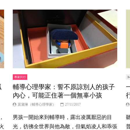
專家同行
3
孤
輔導心理學家：誓不原諒別人的孩子
內心，可能正住著一個無辜小孩
莫黛琳（輔導心理學家）
27/11/2017
，
男孩一開始來到輔導時，露出凌厲厭惡的目
火
光，彷彿全世界與他為敵，但氣焰凌人和乖張