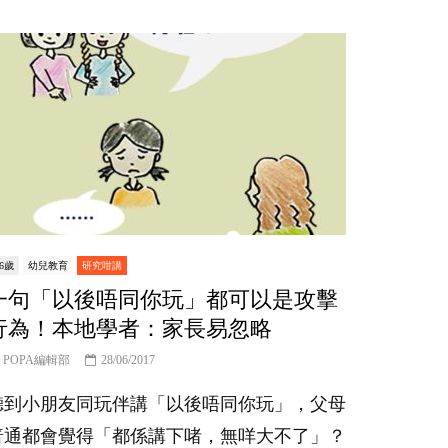
-6歲
幼兒教育
研究咁講
一句「以後唔同你玩」都可以是攻擊
行為！本地學者：家長易忽略
POPA編輯部
28/06/2017
聽到小朋友同玩伴講「以後唔同你玩」，父母
普通都會覺得「都係講下啫，無咩大不了」？