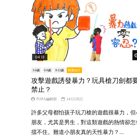
04:13
3-6歲
6-9歲
9-12歲
動畫短片
攻擊遊戲誘發暴力？玩具槍刀劍都
禁止？
POPA編輯部
14/12/2022
許多父母都怕孩子玩刀槍的遊戲很暴力，但
朋友，尤其是男生，對這類遊戲的熱情卻怎
擋不住。難道小朋友真的天性暴力？...