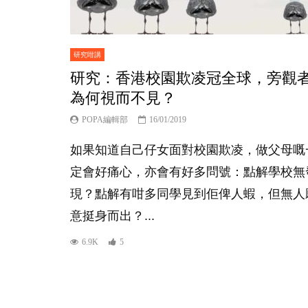
研究咁講
研究：香港校園欺凌冠全球，旁觀
為何視而不見？
POPA編輯部
16/01/2019
如果知道自己仔女面對校園欺凌，做父母嘅
定會好痛心，亦會有好多問號：點解學校無
現？點解有咁多同學見到佢俾人蝦，但無人
意挺身而出？...
6.9K
5