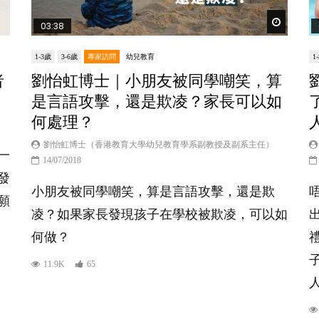
Watch Lat
03:38
1-3歲
3-6歲
專家訪問
幼兒教育
1
者
劉怡虹博士｜小朋友被同學嘲笑，算
是言語攻擊，還是欺凌？家長可以如
何處理？
劉怡虹博士（香港教育大學幼兒教育學系副教授及副系主任）
一
14/07/2018
發
小朋友被同學嘲笑，算是言語攻擊，還是欺
願
凌？如果家長發現孩子在學校被欺凌，可以如
何做？
11.9K
65