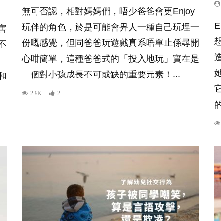
無可否認，相對媽媽們，唔少爸爸會更Enjoy
玩伴的角色，於是可能會畀人一種自己玩埋一
害
份嘅感覺，但同爸爸玩遊戲真系唔單止係尋開
不
心咁簡單，這種爸爸式的「投入地玩」實在是
一個對小孩成長不可或缺的重要元素！...
和
2.9K
2
的