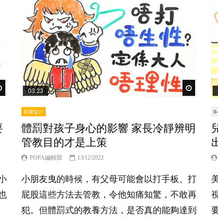
Watch Later
Watch Lat
03:23
動畫短片
0
要
體罰對孩子身心的影響 家長冷靜辨明
管教目的才是上策
POPA編輯部
13/12/2022
小
小朋友曳的時候，有父母可能會以打手板、打
也
屁股這些方法去管教，令他知痛知驚，不敢再
犯。但體罰式的教養方法，是否真的能夠達到