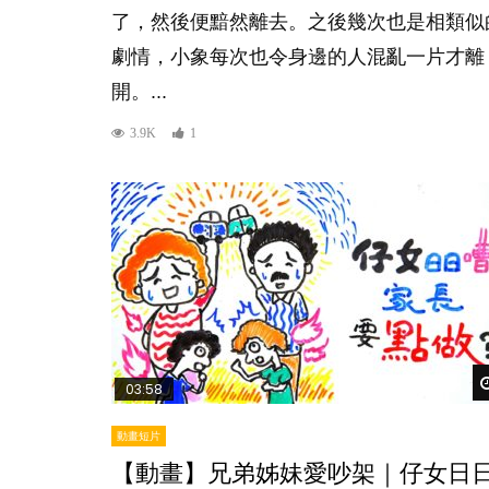
了，然後便黯然離去。之後幾次也是相類似
劇情，小象每次也令身邊的人混亂一片才離
開。...
3.9K
1
03:58
動畫短片
【動畫】兄弟姊妹愛吵架｜仔女日