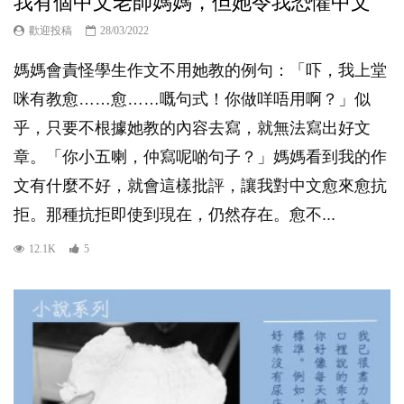
我有個中文老師媽媽，但她令我恐懼中文
歡迎投稿
28/03/2022
媽媽會責怪學生作文不用她教的例句：「吓，我上堂
咪有教愈……愈……嘅句式！你做咩唔用啊？」似
乎，只要不根據她教的內容去寫，就無法寫出好文
章。「你小五喇，仲寫呢啲句子？」媽媽看到我的作
文有什麼不好，就會這樣批評，讓我對中文愈來愈抗
拒。那種抗拒即使到現在，仍然存在。愈不...
12.1K
5