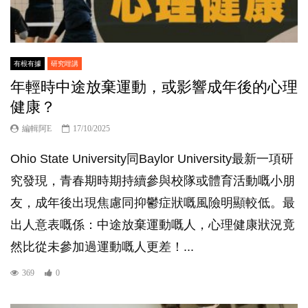
有根有據
研究咁講
年輕時中途放棄運動，或影響成年後的心理
健康？
編輯阿E
17/10/2025
Ohio State University同Baylor University最新一項研
究發現，青春期時期持續參與校隊或體育活動嘅小朋
友，成年後出現焦慮同抑鬱症狀嘅風險明顯較低。最
出人意表嘅係：中途放棄運動嘅人，心理健康狀況竟
然比從未參加過運動嘅人更差！...
369
0