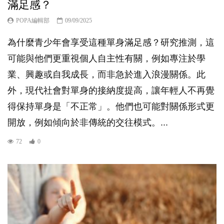
滿足感？
POPA編輯部
09/09/2025
為什麼青少年會享受這種單身滿足感？研究推測，這
可能與他們更重視個人自主性有關，例如專注於學
業、興趣或自我成長，而非急於進入浪漫關係。此
外，現代社會對單身的接納度提高，讓年輕人不再覺
得保持單身是「不正常」。他們也可能對關係形式更
開放，例如傾向於非傳統的交往模式。...
72
0