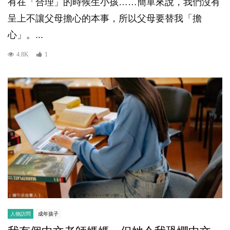
有在「合理」的時候生小孩……簡單來說，我們沒有
呈上不讓父母擔心的本事，所以父母要替我「擔
心」。...
4.8K
1
人物訪問
成年孩子