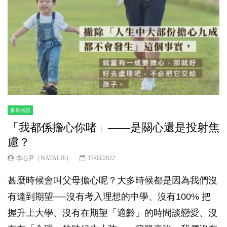
書寫省思
「我都係擔心你啫」——是關心還是投射焦
慮？
李心尹（NATALIE）
17/05/2022
甚麼時候會叫父母擔心呢？大多時候都是因為我們沒
有達到期望──沒有考入理想的中學、沒有100% 把
握升上大學、沒有在期望「適齡」的時間談戀愛、沒