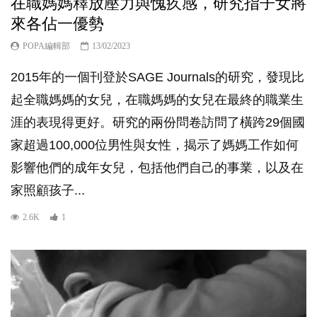
在職媽媽釋放壓力與愧疚感，研究指子女將
來各佔一優勢
POPA編輯部
13/02/2023
2015年的一個刊登於SAGE Journals的研究，發現比
起全職媽媽的女兒，在職媽媽的女兒在最終的職業生
涯的表現得更好。研究的兩份問卷訪問了橫跨29個國
家超過100,000位男性與女性，揭示了媽媽工作如何
影響他們的成年女兒，包括他們自己的事業，以及在
家照顧孩子...
2.6K
1