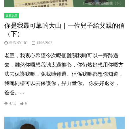
書寫省思
你是我最可靠的大山｜一位兒子給父親的信
（下）
SUNNY HO
15/06/2022
老豆，我衷心希望今次呢個難關我哋可以一齊跨過
去，雖然你唔想我哋太過擔心，你仍然好想用你嘅方
法去保護我哋，免我哋難過。但係我哋都想你知道，
我哋同樣可以去保護你，畀力量你。 你要好返呀，
爸爸。...
4.4K
6