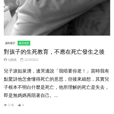
成年孩子
書寫省思
對孩子的生死教育，不應在死亡發生之後
Q媽媽
22/10/2022
兒子淚如泉湧，邊哭邊說「我唔要你老！」當時我有
點驚訝他怎會懂得死亡的意思，但後來細想，其實兒
子根本不明白什麼是死亡，他所理解的死亡是失去，
即是無媽媽再陪著自己。...
5.1K
4