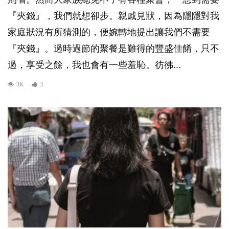
『夾錢』，我們就想卻步。親戚見狀，因為隱隱對我
家庭狀況有所猜測的，便婉轉地提出讓我們不需要
『夾錢』。過時過節的聚餐是難得的豐盛佳餚，只不
過，享受之餘，我也會有一些羞恥。彷彿...
3K
3