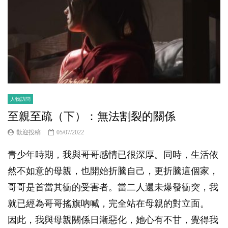
人物訪問
至親至疏（下）：無法割裂的關係
歡迎投稿
05/07/2022
青少年時期，我與哥哥感情已很深厚。同時，生活依
然不如意的母親，也開始折騰自己，更折騰這個家，
哥哥是首當其衝的受害者。當二人還未爆發衝突，我
就已經為哥哥搖旗吶喊，完全站在母親的對立面。
因此，我與母親關係日漸惡化，她心有不甘，覺得我