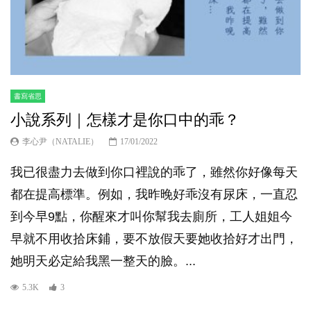
書寫省思
小說系列｜怎樣才是你口中的乖？
李心尹（NATALIE）
17/01/2022
我已很盡力去做到你口裡說的乖了，雖然你好像每天
都在提高標準。例如，我昨晚好乖沒有尿床，一直忍
到今早9點，你醒來才叫你幫我去廁所，工人姐姐今
早就不用收拾床鋪，要不放假天要她收拾好才出門，
她明天必定給我黑一整天的臉。...
5.3K
3