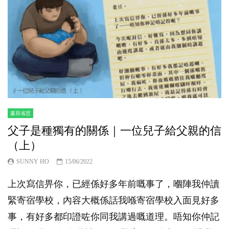
書寫省思
父子是種獨有的關係｜一位兒子給父親的信
（上）
SUNNY HO
15/06/2022
上次寫信畀你，已經係好多年前嘅事了，嗰陣我仲讀
緊寄宿學校，內容大概係話我喺寄宿學校入面見好多
事，有好多都印證咗你同我講過嘅道理。唔知你仲記