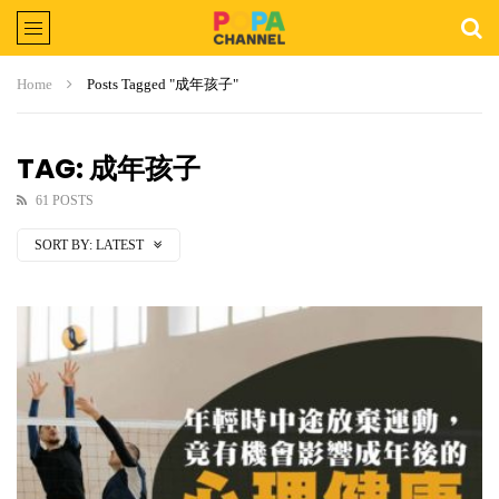
Home
Posts Tagged "成年孩子"
TAG: 成年孩子
61 POSTS
SORT BY:
LATEST