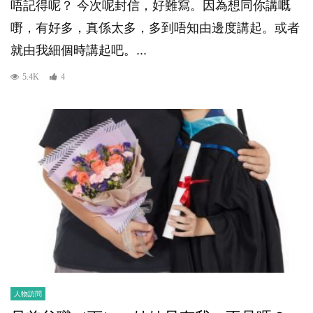
唔記得呢？ 今次呢封信，好難寫。因為想同你講嘅
嘢，有好多，真係太多，多到唔知由邊度講起。或者
就由我細個時講起吧。...
5.4K
4
人物訪問