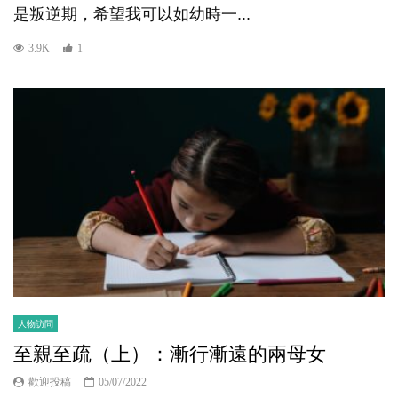
是叛逆期，希望我可以如幼時一...
3.9K
1
人物訪問
至親至疏（上）：漸行漸遠的兩母女
歡迎投稿
05/07/2022