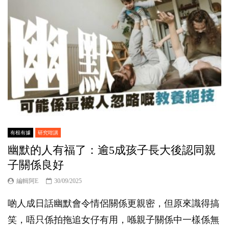
有根有據
研究咁講
幽默的人有福了：逾5成孩子長大後認同親
子關係良好
編輯阿E
30/09/2025
啲人成日話幽默會令情侶關係更親密，但原來識得搞
笑，唔只係拍拖追女仔有用，喺親子關係中一樣係無