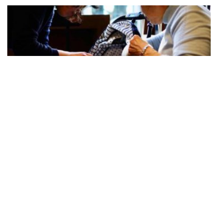
書寫省思
我和我的黑面媽媽｜從母女到朋友，終成為
戰友
PHD師奶仔
16/11/2021
小時候我最害怕的就是媽媽。 上一代人教仔沒有幼
兒心理學和各種育兒資訊，很多人的唯一準則就是教