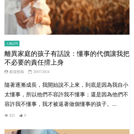
人物訪問
離異家庭的孩子有話說：懂事的代價讓我把
不必要的責任揹上身
歡迎投稿
26/07/2024
隨著逐漸成長，我開始說不上來，到底是因為我自小
太懂事，所以他們不容許我不懂事；還是因為他們不
容許我不懂事，我才被逼著做個懂事的孩子。...
621
0