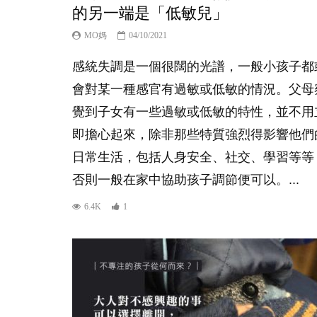
的另一端是「低敏兒」
MO媽
04/10/2021
感統失調是一個很闊的光譜，一般小孩子都
會對某一種感官有過敏或低敏的情況。父母
覺到子女有一些過敏或低敏的特性，並不用
即擔心起來，除非那些特質強烈得影響他們
日常生活，包括人身安全、社交、學習等等
否則一般在家中協助孩子調節便可以。...
6.4K
1