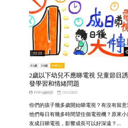
03:23
0-1歲
3-6歲
動畫短片
2歲以下幼兒不應睇電視 兒童節目
發學習和情緒問題
POPA編輯部
13/12/2022
你們的孩子幾多歲開始睇電視？有沒有留意
他們每日有幾多時間望住個電視機？原來小
友成日睇電視，影響成長可以好深遠？...