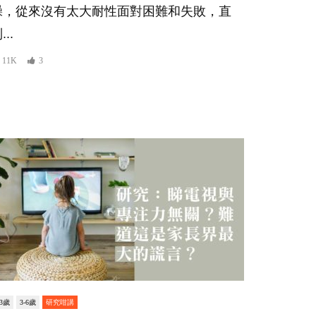
躁，從來沒有太大耐性面對困難和失敗，直
...
11K
3
er
-3歲
3-6歲
研究咁講