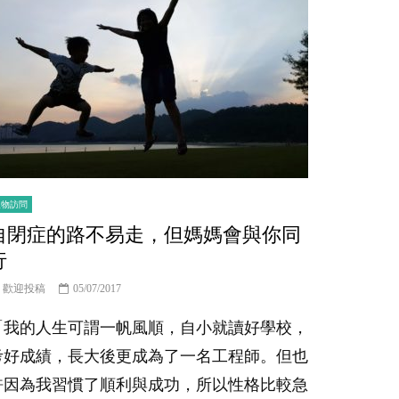
人物訪問
自閉症的路不易走，但媽媽會與你同
行
歡迎投稿
05/07/2017
「我的人生可謂一帆風順，自小就讀好學校，
考好成績，長大後更成為了一名工程師。但也
許因為我習慣了順利與成功，所以性格比較急