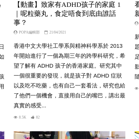
為
【動畫】致家有ADHD孩子的家庭 1
｜呢粒藥丸，食定唔食到底由誰話
事？
POPA編輯部
21/04/2021
香港中文大學社工學系與精神科學系於 2013
日
年開始進行了一個為期三年的跨學科研究，希
如
望了解有 ADHD 孩子的香港家庭。研究其中
一個很重要的發現，就是孩子對 ADHD 症狀
孩
以及吃不吃藥，也有自己一套看法，研究也給
用
了他們一個機會，直接用自己的嘴巴，講出最
真實的感受...
8.5K
82