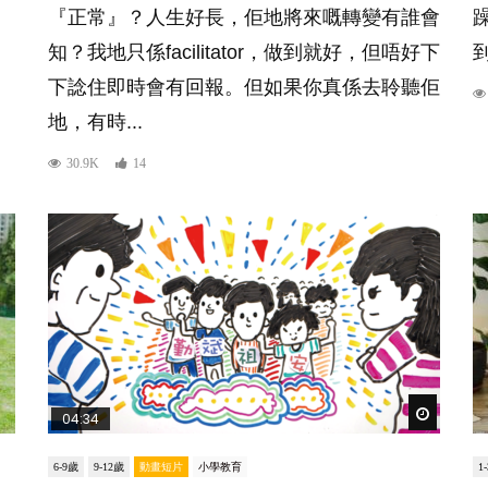
『正常』？人生好長，佢地將來嘅轉變有誰會
知？我地只係facilitator，做到就好，但唔好下
到
下諗住即時會有回報。但如果你真係去聆聽佢
地，有時...
30.9K
14
Watch Lat
04:34
6-9歲
9-12歲
動畫短片
小學教育
1