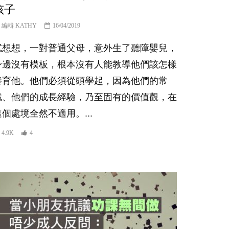
孩子
編輯 KATHY
16/04/2019
試想想，一對普通父母，意外生了聽障嬰兒，
身邊沒有模板，根本沒有人能教導他們該怎樣
養育他。他們必須從頭學起，因為他們的常
識、他們的成長經驗，乃至固有的價值觀，在
這個處境全然不適用。...
4.9K
4