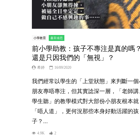
小學教育
書寫省思
前小學助教：孩子不專注是真的嗎
還是只因我們的「無視」？
希婷
16/09/2020
我們經常以學生的「上堂狀態」來判斷一個
朋友專唔專注，但其實諗深一層，「老師講
學生聽」的教學模式對大部份小朋友根本就
「唔人道」，更何況那些本身好動活躍的孩
子？...
4.9K
2