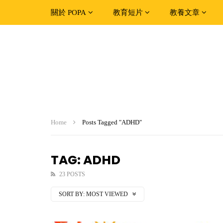
關於 POPA
教育短片
教養文章
Home
Posts Tagged "ADHD"
TAG: ADHD
23 POSTS
SORT BY:
MOST VIEWED