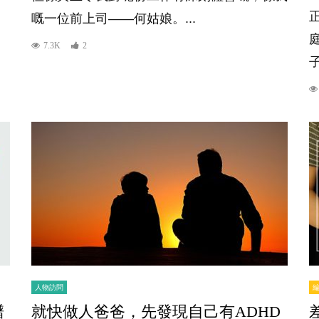
嘅一位前上司——何姑娘。...
7.3K
2
人物訪問
譜
就快做人爸爸，先發現自己有ADHD