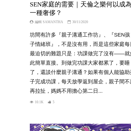
SEN家庭的需要｜天倫之樂何以成
一種奢侈？
編輯 SAMANTHA
30/11/2020
坊間有許多『親子溝通工作坊』、『SEN孩
子情緒班』，不是沒有用，而是這些家庭每
最迫切的難題只是：功課做完了沒有——就
此簡單直接。到做完功課大家都累了，要睡
了，還談什麼親子溝通？如果有個人能協助
子完成功課，每天放學返到屋企，親子間不
再拉扯，媽媽不用擔心第二日...
10.1K
5