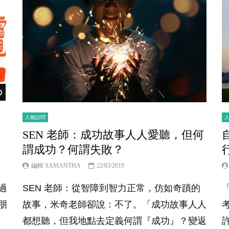
Watch Later
人物訪問
誘
SEN 老師：成功故事人人愛聽，但何
謂成功？何謂失敗？
編輯 SAMANTHA
22/03/2019
過
SEN 老師：從智障到智力正常，仿如奇蹟的
朋
故事，米奇老師卻說：不了。「成功故事人人
都想聽，但我地點去定義何謂『成功』？變返