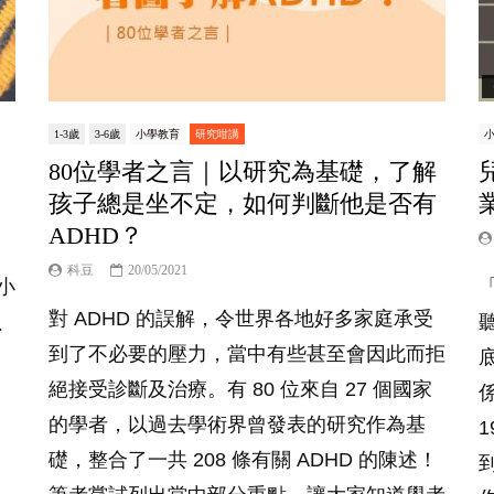
1-3歲
3-6歲
小學教育
研究咁講
？
80位學者之言｜以研究為基礎，了解
孩子總是坐不定，如何判斷他是否有
ADHD？
科豆
20/05/2021
小
對 ADHD 的誤解，令世界各地好多家庭承受
、
到了不必要的壓力，當中有些甚至會因此而拒
絕接受診斷及治療。有 80 位來自 27 個國家
係
的學者，以過去學術界曾發表的研究作為基
礎，整合了一共 208 條有關 ADHD 的陳述！