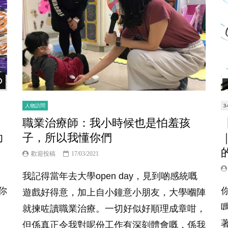
Watch Later
人物訪問
3
職業治療師：我小時候也是怕羞孩
助
子，所以我懂你們
歡迎投稿
17/03/2021
我記得當年去大學open day，見到啲感統嘅
你
遊戲好得意，加上自小鐘意小朋友，大學嗰陣
就揀咗讀職業治療。一切好似好順理成章咁，
但係真正令我對呢份工作有深刻體會嘅，係我