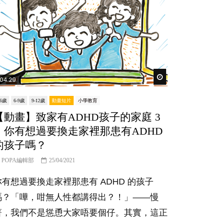
Watch Later
04:29
-6歲
6-9歲
9-12歲
動畫短片
小學教育
【動畫】致家有ADHD孩子的家庭 3
｜你有想過要換走家裡那患有ADHD
的孩子嗎？
POPA編輯部
25/04/2021
你有想過要換走家裡那患有 ADHD 的孩子
嗎？「嘩，咁無人性都講得出？！」——慢
著，我們不是慫恿大家唔要個仔。其實，這正