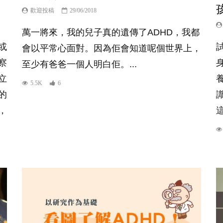
歡迎投稿
29/06/2018
萬一將來，我的兒子真的遺傳了ADHD，我都
或
會以平常心面對。因為佢會知道呢個世界上，
察
至少有爸爸一個人明白佢。...
立
5.5K
6
的
，