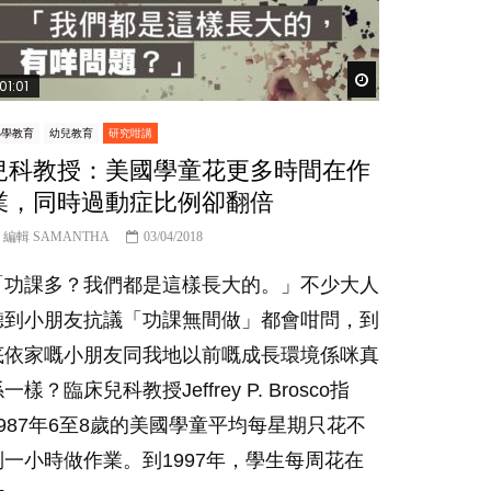
Watch Later
01:01
小學教育
幼兒教育
研究咁講
兒科教授：美國學童花更多時間在作
業，同時過動症比例卻翻倍
編輯 SAMANTHA
03/04/2018
「功課多？我們都是這樣長大的。」不少大人
聽到小朋友抗議「功課無間做」都會咁問，到
底依家嘅小朋友同我地以前嘅成長環境係咪真
一樣？臨床兒科教授Jeffrey P. Brosco指
1987年6至8歲的美國學童平均每星期只花不
到一小時做作業。到1997年，學生每周花在