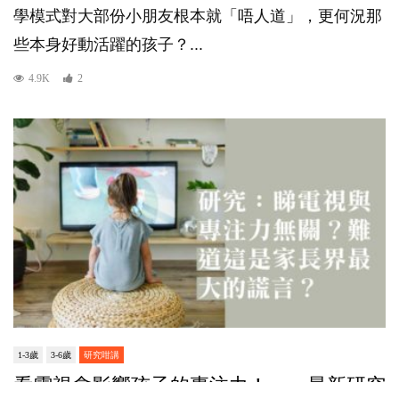
學模式對大部份小朋友根本就「唔人道」，更何況那
些本身好動活躍的孩子？...
4.9K
2
1-3歲
3-6歲
研究咁講
看電視會影響孩子的專注力！——最新研究