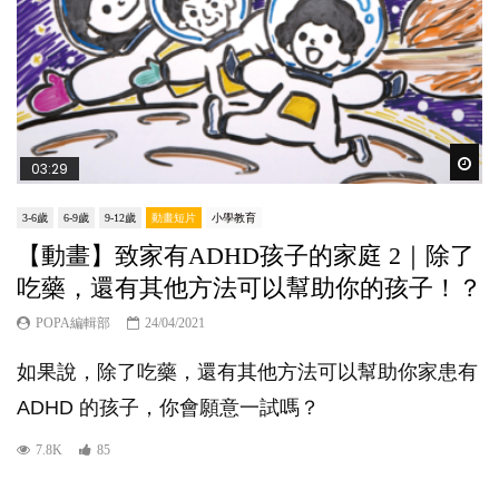
Wat
03:29
3-6歲
6-9歲
9-12歲
動畫短片
小學教育
【動畫】致家有ADHD孩子的家庭 2｜除了
吃藥，還有其他方法可以幫助你的孩子！？
POPA編輯部
24/04/2021
如果說，除了吃藥，還有其他方法可以幫助你家患有
ADHD 的孩子，你會願意一試嗎？
7.8K
85