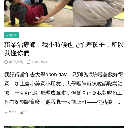
人物訪問
職業治療師：我小時候也是怕羞孩子，所以
我懂你們
歡迎投稿
17/03/2021
我記得當年去大學open day，見到啲感統嘅遊戲好得
意，加上自小鐘意小朋友，大學嗰陣就揀咗讀職業治
療。一切好似好順理成章咁，但係真正令我對呢份工
作有深刻體會嘅，係我嘅一位前上司——何姑娘。...
7.3K
2