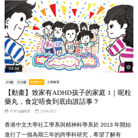
Wat
04:34
6-9歲
9-12歲
動畫短片
小學教育
【動畫】致家有ADHD孩子的家庭 1｜呢粒
藥丸，食定唔食到底由誰話事？
POPA編輯部
21/04/2021
香港中文大學社工學系與精神科學系於 2013 年開始
進行了一個為期三年的跨學科研究，希望了解有