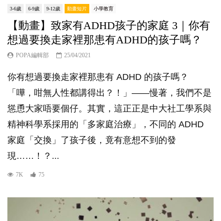
3-6歲
6-9歲
9-12歲
動畫短片
小學教育
【動畫】致家有ADHD孩子的家庭 3｜你有
想過要換走家裡那患有ADHD的孩子嗎？
POPA編輯部
25/04/2021
你有想過要換走家裡那患有 ADHD 的孩子嗎？
「嘩，咁無人性都講得出？！」——慢著，我們不是
慫恿大家唔要個仔。其實，這正正是中大社工學系與
精神科學系採用的「多家庭治療​」，不同的 ADHD
家庭「交換」了孩子後，竟有意想不到的發
現……！？...
7K
75