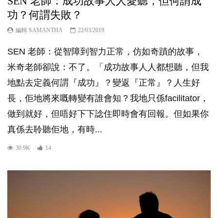
SEN 老師：成功故事人人愛聽，但何謂成
功？何謂失敗？
編輯 SAMANTHA
22/03/2019
SEN 老師：從智障到智力正常，仿如奇蹟的故事，
米奇老師卻說：不了。「成功故事人人都想聽，但我
地點去定義何謂『成功』？變返『正常』？人生好
長，佢地將來嘅轉變有誰會知？我地只係facilitator，
做到就好，但唔好下下諗住即時會有回報。但如果你
真係去聆聽佢地，有時...
30.9K
14