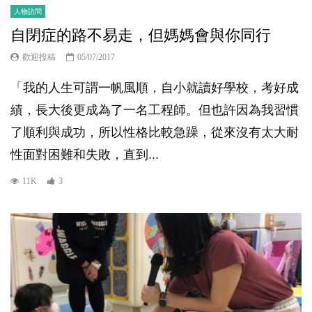
人物訪問
自閉症的路不易走，但媽媽會與你同行
歡迎投稿
05/07/2017
「我的人生可謂一帆風順，自小就讀好學校，考好成
績，長大後更成為了一名工程師。但也許因為我習慣
了順利與成功，所以性格比較急躁，從來沒有太大耐
性面對困難和失敗，直到...
11K
3