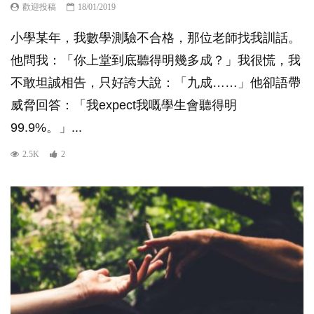
歡迎投稿
18/01/2019
小學某年，我數學測驗不合格，那位老師找我訓話。
他問我：「你上堂到底聽得明幾多成？」我很慌，我
不敢坦誠相告，只好誇大說：「九成……」他卻語帶
威脅回答：「我expect我嘅學生會聽得明
99.9%。」...
2.5K
2