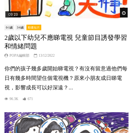
Wat
03:23
0-1歲
3-6歲
動畫短片
2歲以下幼兒不應睇電視 兒童節目誘發學習
和情緒問題
POPA編輯部
13/12/2022
你們的孩子幾多歲開始睇電視？有沒有留意過他們每
日有幾多時間望住個電視機？原來小朋友成日睇電
視，影響成長可以好深遠？...
96.3K
671