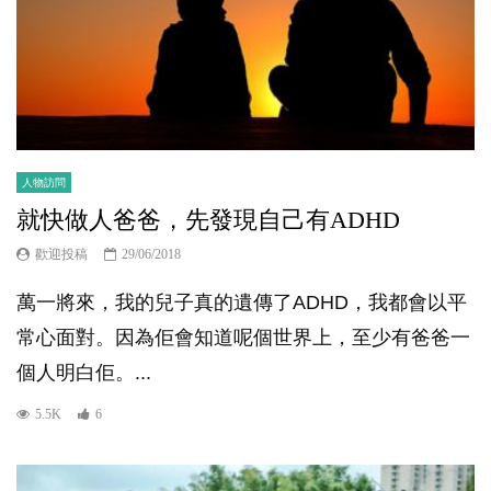
人物訪問
就快做人爸爸，先發現自己有ADHD
歡迎投稿
29/06/2018
萬一將來，我的兒子真的遺傳了ADHD，我都會以平
常心面對。因為佢會知道呢個世界上，至少有爸爸一
個人明白佢。...
5.5K
6