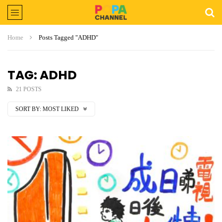
Home
Posts Tagged "ADHD"
TAG: ADHD
21 POSTS
SORT BY:
MOST LIKED