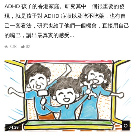
ADHD 孩子的香港家庭。研究其中一個很重要的發
現，就是孩子對 ADHD 症狀以及吃不吃藥，也有自
己一套看法，研究也給了他們一個機會，直接用自己
的嘴巴，講出最真實的感受...
8.5K
82
Wat
04:29