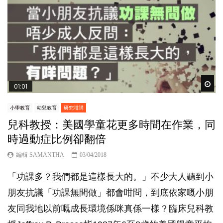
Wat
01:01
小學教育
幼兒教育
研究咁講
兒科教授：美國學童花更多時間在作業，同
時過動症比例卻翻倍
編輯 SAMANTHA
03/04/2018
「功課多？我們都是這樣長大的。」不少大人聽到小
朋友抗議「功課無間做」都會咁問，到底依家嘅小朋
友同我地以前嘅成長環境係咪真係一樣？臨床兒科教