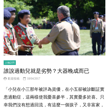
人物訪問
誰說過動兒就是劣勢？大器晚成而已
歡迎投稿
18/04/2017
「小兒在小三那年被評為資優，在小五卻被診斷証實
患過動症，這兩樣使我憂喜參半，其實憂多於喜。只
幸我們沒有想過回流，有這麼一個孩子，又非富家，