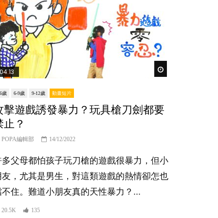
er
Watch Later
04:13
-6歲
6-9歲
9-12歲
動畫短片
攻擊遊戲誘發暴力？玩具槍刀劍都要
禁止？
POPA編輯部
14/12/2022
許多父母都怕孩子玩刀槍的遊戲很暴力，但小
朋友，尤其是男生，對這類遊戲的熱情卻怎也
擋不住。難道小朋友真的天性暴力？...
20.5K
135