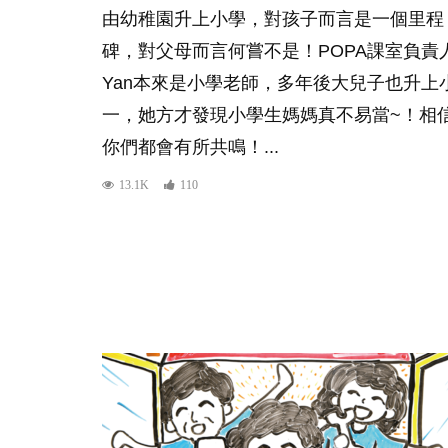
由幼稚園升上小學，對孩子而言是一個里程
碑，對父母而言何嘗不是！POPA課室負責
Yan本來是小學老師，多年後大兒子也升上
一，她方才發現小學生媽媽真不易當~！相
你們都會有所共鳴！...
13.1K
110