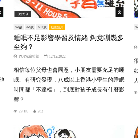
Watch Later
Watch Lat
02:59
3-6歲
6-9歲
9-12歲
動畫短片
3
睡眠不足影響學習及情緒 夠竟瞓幾多
至夠？
POPA編輯部
12/12/2022
相信每位父母也會同意，小朋友需要充足的睡
他
眠。有研究發現，八成以上香港小學生的睡眠
時間都「不達標」，到底對孩子成長有什麼影
響？...
29.1K
262