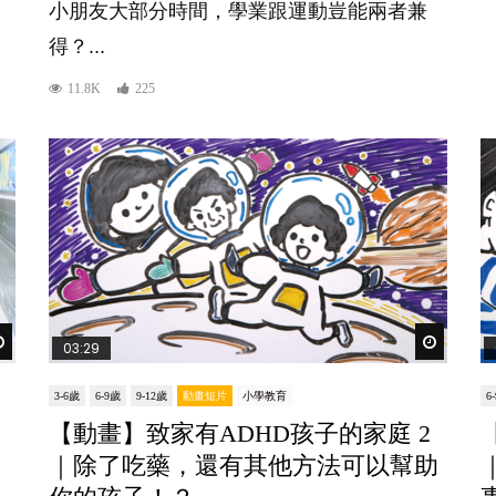
小朋友大部分時間，學業跟運動豈能兩者兼
得？...
11.8K
225
Watch Later
Watch Lat
03:29
3-6歲
6-9歲
9-12歲
動畫短片
小學教育
6
【動畫】致家有ADHD孩子的家庭 2
｜除了吃藥，還有其他方法可以幫助