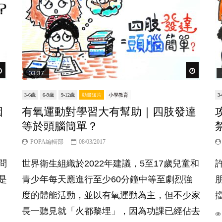
Watch Later
Watch Lat
03:37
3-6歲
6-9歲
9-12歲
動畫短片
小學教育
3
因
有氧運動對學習大有幫助｜四肢發達
等於頭腦簡單？
POPA編輯部
08/03/2017
問
世界衛生組織於2022年建議，5至17歲兒童和
是
青少年每天應進行至少60分鐘中等至劇烈強
度的體能活動，並以有氧運動為主，但不少家
長一聽見就「火都黎埋」，因為功課已經佔去