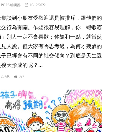
POPA編輯部
10/12/2022
上集談到小朋友受歡迎還是被排斥，跟他們的
社交行為有關。乍聽很容易理解，你「蝦蝦霸
霸」別人一定不會喜歡；你隨和一點，就當然
人見人愛。但大家有否思考過，為何才幾歲的
孩子已經會有不同的社交傾向？到底是天生還
是後天形成的呢？...
23.6K
327