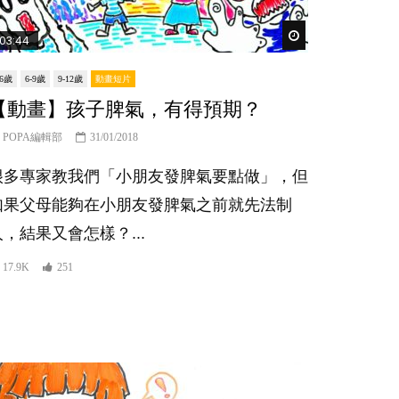
er
Watch Later
03:44
-6歲
6-9歲
9-12歲
動畫短片
【動畫】孩子脾氣，有得預期？
POPA編輯部
31/01/2018
很多專家教我們「小朋友發脾氣要點做」，但
如果父母能夠在小朋友發脾氣之前就先法制
人，結果又會怎樣？...
17.9K
251