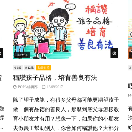
Watch Later
Watch Lat
03:59
6-9歲
9-12歲
動畫短片
3
賞
稱讚孩子品格，培育善良有法
POPA編輯部
13/09/2017
除了望子成龍，有很多父母都可能更期望孩子
強
做一個有品德的善良人，那麼到底父母怎樣教
握
育小朋友才有用？想像一下，如果你的小朋友
.
去做義工幫助別人，你會如何稱讚他？大部分