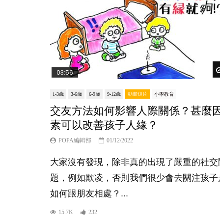
03:56
1-3歲
3-6歲
6-9歲
9-12歲
動畫短片
小學教育
交友方法如何影響人際關係？甚麼
素可以改善孩子人緣？
POPA編輯部
01/12/2022
大家沒有發現，除非真的出現了嚴重的社交
題，例如欺凌，否則我們很少會去關注孩子
如何跟朋友相處？...
15.7K
232