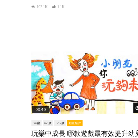
102.1K
1.1K
03:49
3-6歲
6-9歲
9-12歲
動畫短片
玩樂中成長 哪款遊戲最有效提升幼