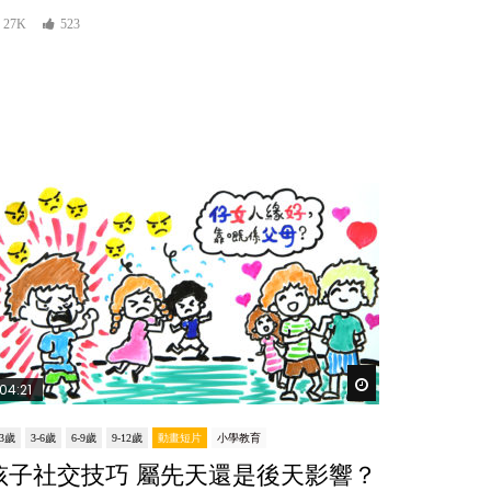
27K
523
er
Watch Later
04:21
-3歲
3-6歲
6-9歲
9-12歲
動畫短片
小學教育
孩子社交技巧 屬先天還是後天影響？