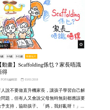
er
Watch Later
03:57
-6歲
6-9歲
9-12歲
動畫短片
【動畫】Scaffolding係乜？家長唔識
唔得
POPA編輯部
03/01/2018
有人說不要做直升機家長，讓孩子學習自己解
決問題，但有人又會說父母無時無刻都應該要
給予支持，協助孩子。「媽，我好亂呀！」...