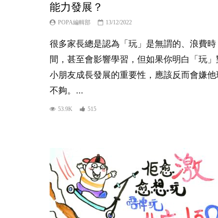
能力發展？
POPA編輯部
13/12/2022
很多家長總是認為「玩」是無謂的、浪費時
間，甚至會影響學習，但如果你明白「玩」
小朋友成長發展的重要性，應該反而會嫌他
不夠。...
53.9K
515