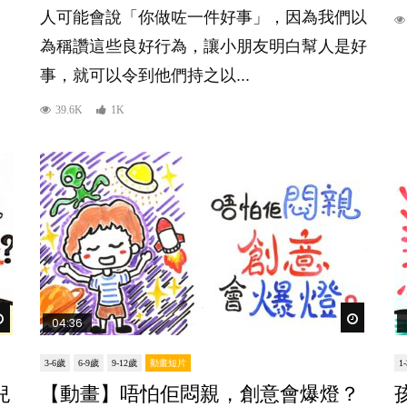
人可能會說「你做咗一件好事」，因為我們以
為稱讚這些良好行為，讓小朋友明白幫人是好
事，就可以令到他們持之以...
39.6K
1K
Watch Later
Watch Lat
04:36
3-6歲
6-9歲
9-12歲
動畫短片
1
兒
【動畫】唔怕佢悶親，創意會爆燈？