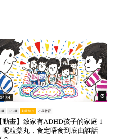
er
Watch Later
04:34
-9歲
9-12歲
動畫短片
小學教育
【動畫】致家有ADHD孩子的家庭 1
｜呢粒藥丸，食定唔食到底由誰話