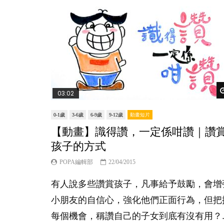
03:02
0-1歲
3-6歲
6-9歲
9-12歲
動畫短片
【動畫】識得讚，一定係咁讚｜讚
孩子的方式
POPA編輯部
22/04/2015
有人說多些讚賞孩子，凡事給予鼓勵，會增
小朋友的自信心，強化他們正面行為，但把
每個機會，稱讚自己的子女到底有沒有用？..