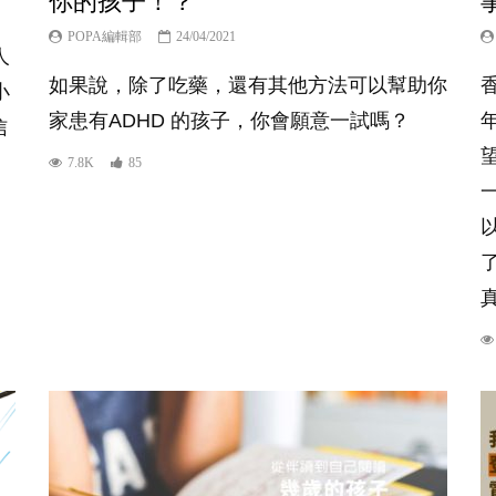
你的孩子！？
POPA編輯部
24/04/2021
人
如果說，除了吃藥，還有其他方法可以幫助你
小
家患有ADHD 的孩子，你會願意一試嗎？
信
7.8K
85
真