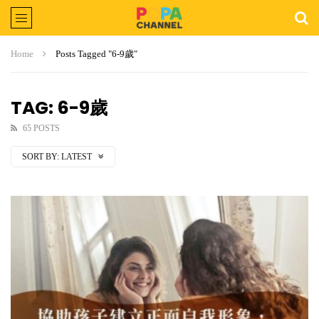
Home
Posts Tagged "6-9歲"
TAG: 6-9歲
65 POSTS
SORT BY:
LATEST