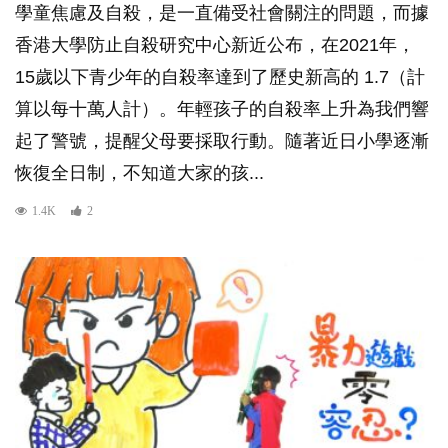
學童焦慮及自殺，是一直備受社會關注的問題，而據
香港大學防止自殺研究中心新近公布，在2021年，
15歲以下青少年的自殺率達到了歷史新高的 1.7（計
算以每十萬人計）。年輕孩子的自殺率上升為我們響
起了警號，提醒父母要採取行動。隨著近日小學逐漸
恢復全日制，不知道大家的孩...
1.4K
2