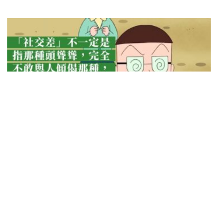
3-6歲
6-9歲
專家同行
話多進取型孩子也會交不到朋友？——從丸
尾同學說起（上）
結他她小姐（言語治療師）
29/07/2022
是的，「社交差」不一定是指那種頭聳聳，不敢望