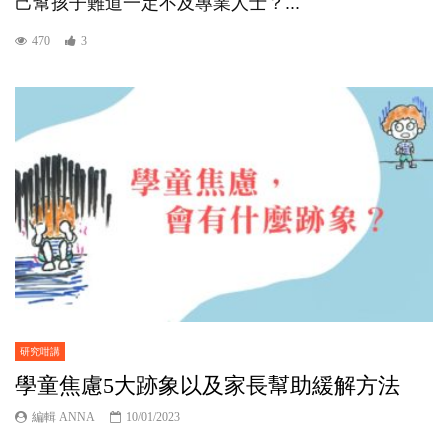
己幫孩子難道一定不及專業人士？...
470
3
研究咁講
學童焦慮5大跡象以及家長幫助緩解方法
編輯 ANNA
10/01/2023