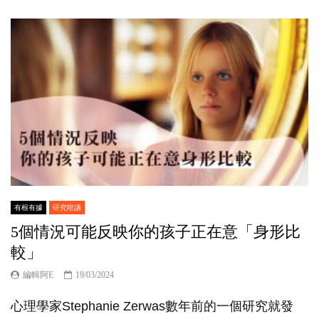
有根有據
研究咁講
5個情況可能反映你的孩子正在意「身形比
較」
編輯阿E
19/03/2024
心理學家Stephanie Zerwas數年前的一個研究就發