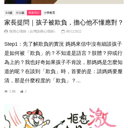
6-9歲
9-12歲
專家同行
小學教育
家長提問｜孩子被欺負，擔心他不懂應對？
琪琪心理師（台灣諮商心理師）
08/12/2022
Step1：先了解欺負的實況 媽媽來信中沒有細談孩子
是如何被「欺負」的？不知道是語言？肢體？抑或行
為上的？我也好奇如果孩子不肯說，那媽媽是怎麼知
道的呢？在談到「欺負」時，首要的是：請媽媽要釐
清，那是什麼程度的「欺負」？...
1.8K
2