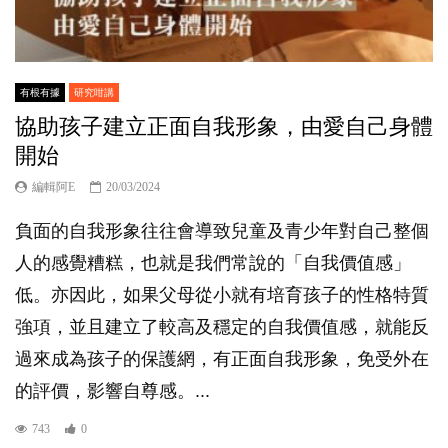
有根有據
研究咁講
協助孩子建立正面自我形象，由愛自己身體
開始
編輯阿E
20/03/2024
負面的自我形象往往會導致兒童及青少年對自己整個
人的感覺糟糕，也就是我們常說的「自我價值感」
低。亦因此，如果父母從小就有培育孩子的性格特質
強項，並且建立了較高及穩定的自我價值感，就能反
過來成為孩子的保護網，有正面自我形象，免受外在
的評價，影響自尊感。...
743
0