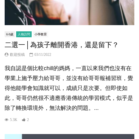
6-9歲
人物訪問
小學教育
二選一│為孩子離開香港，還是留下？
歡迎投稿
03/11/2022
我自認是個比較chill的媽媽，一直以來我們也沒有在
學業上施予壓力給哥哥，並沒有給哥哥報補習班，覺
得他能學會知識就可以，成績只是次要。但即使如
此，哥哥仍然很不適應香港傳統的學習模式，似乎是
除了轉換環境外，無法解決的問題。...
5.3K
2