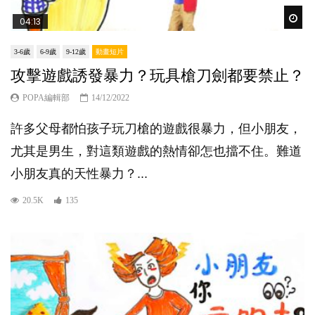
Wat
04:13
3-6歲
6-9歲
9-12歲
動畫短片
攻擊遊戲誘發暴力？玩具槍刀劍都要禁止？
POPA編輯部
14/12/2022
許多父母都怕孩子玩刀槍的遊戲很暴力，但小朋友，
尤其是男生，對這類遊戲的熱情卻怎也擋不住。難道
小朋友真的天性暴力？...
20.5K
135