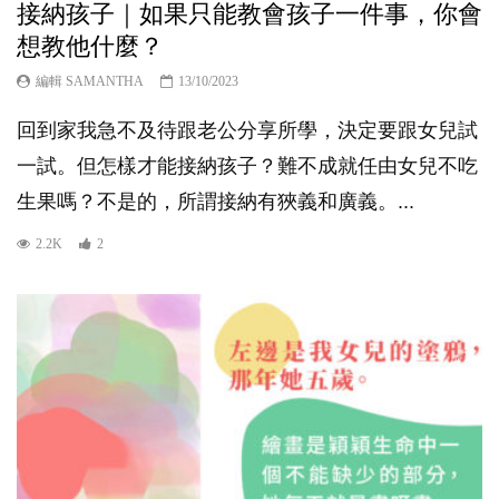
接納孩子｜如果只能教會孩子一件事，你會
想教他什麼？
編輯 SAMANTHA
13/10/2023
回到家我急不及待跟老公分享所學，決定要跟女兒試
一試。但怎樣才能接納孩子？難不成就任由女兒不吃
生果嗎？不是的，所謂接納有狹義和廣義。...
2.2K
2