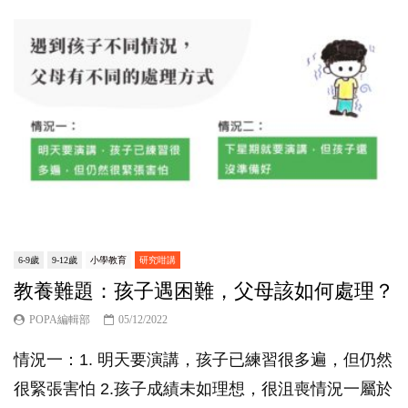
6-9歲
9-12歲
小學教育
研究咁講
教養難題：孩子遇困難，父母該如何處理？
POPA編輯部
05/12/2022
情況一：1. 明天要演講，孩子已練習很多遍，但仍然
很緊張害怕 2.孩子成績未如理想，很沮喪情況一屬於