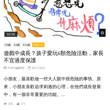
Wat
03:36
3-6歲
6-9歲
9-12歲
動畫短片
遊戲中成長？孩子愛玩6類危險活動，家長
不宜過度保護
POPA編輯部
06/12/2022
小朋友，最喜歡做一些大人眼中很危險的事情。原
來，小朋友喜歡追求刺激的心理，在他們成長發展
中，有一個非常重要的功能。...
35K
273