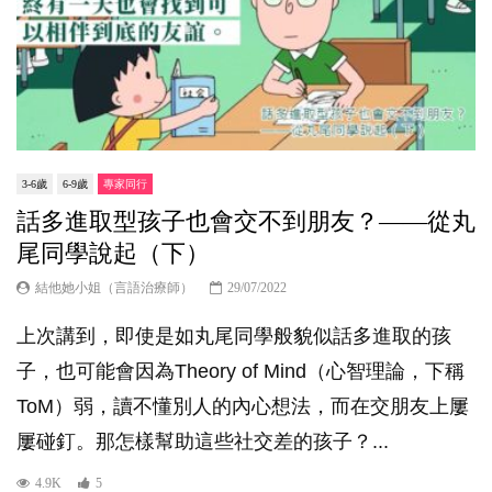
3-6歲
6-9歲
專家同行
話多進取型孩子也會交不到朋友？——從丸
尾同學說起（下）
結他她小姐（言語治療師）
29/07/2022
上次講到，即使是如丸尾同學般貌似話多進取的孩
子，也可能會因為Theory of Mind（心智理論，下稱
ToM）弱，讀不懂別人的內心想法，而在交朋友上屢
屢碰釘。那怎樣幫助這些社交差的孩子？...
4.9K
5