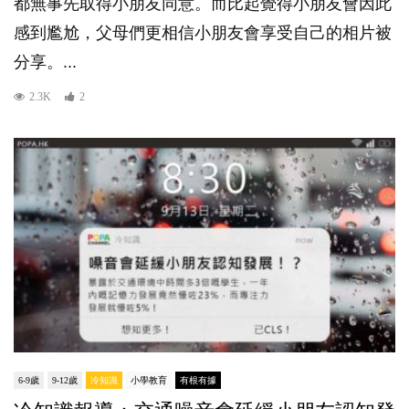
都無事先取得小朋友同意。而比起覺得小朋友會因此
感到尷尬，父母們更相信小朋友會享受自己的相片被
分享。...
2.3K
2
6-9歲
9-12歲
冷知識
小學教育
有根有據