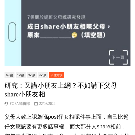
0-1歲
1-3歲
3-6歲
6-9歲
研究咁講
研究：又講小朋友上網？不如講下父母
share小朋友相
POPA編輯部
22/08/2022
父母大致上認為喺post仔女相呢件事上面，自己比起
仔女應該要有更多話事權，而大部分人share相前，