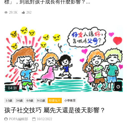
標」，到底對孩子成長有什麼影響？...
29.1K
262
Wat
04:21
1-3歲
3-6歲
6-9歲
9-12歲
動畫短片
小學教育
孩子社交技巧 屬先天還是後天影響？
POPA編輯部
10/12/2022