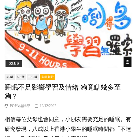
Wat
02:59
3-6歲
6-9歲
9-12歲
動畫短片
睡眠不足影響學習及情緒 夠竟瞓幾多至
夠？
POPA編輯部
12/12/2022
相信每位父母也會同意，小朋友需要充足的睡眠。有
研究發現，八成以上香港小學生的睡眠時間都「不達