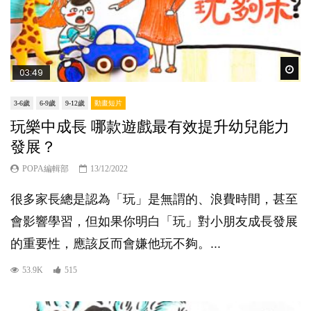
Wat
03:49
3-6歲
6-9歲
9-12歲
動畫短片
玩樂中成長 哪款遊戲最有效提升幼兒能力
發展？
POPA編輯部
13/12/2022
很多家長總是認為「玩」是無謂的、浪費時間，甚至
會影響學習，但如果你明白「玩」對小朋友成長發展
的重要性，應該反而會嫌他玩不夠。...
53.9K
515