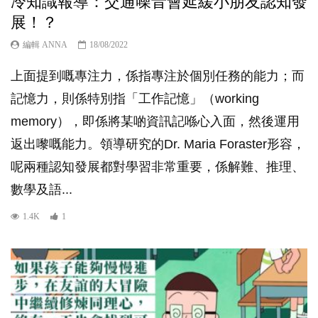
冷知識報導：交通噪音會延緩小朋友認知發
展！？
編輯 ANNA
18/08/2022
上面提到嘅專注力，係指專注於個別任務的能力；而
記憶力，則係特別指「工作記憶」（working
memory），即係將某啲資訊記喺心入面，然後運用
返出嚟嘅能力。領導研究的Dr. Maria Foraster形容，
呢兩種認知發展都對學習非常重要，係解難、推理、
數學及語...
1.4K
1