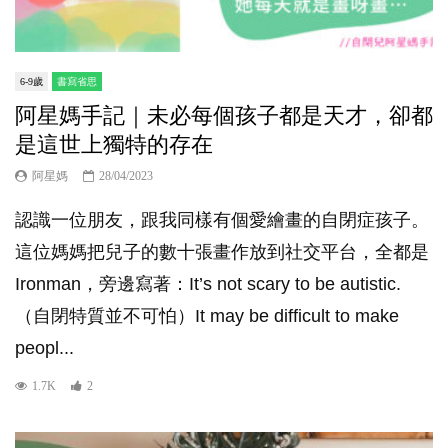
6-9歲
書寫省思
阿星媽手記｜未必每個孩子都是天才，卻都
是這世上獨特的存在
阿星媽
28/04/2023
認識一位朋友，跟我同樣有個愛繪畫的自閉症孩子。
這位媽媽把兒子的數十張畫作放到社交平台，全都是
Ironman，旁邊寫著：It’s not scary to be autistic.
（自閉特質並不可怕）It may be difficult to make
peopl...
1.7K
2