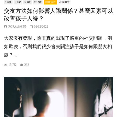
1-3歲
3-6歲
6-9歲
9-12歲
動畫短片
小學教育
交友方法如何影響人際關係？甚麼因素可以
改善孩子人緣？
POPA編輯部
01/12/2022
大家沒有發現，除非真的出現了嚴重的社交問題，例
如欺凌，否則我們很少會去關注孩子是如何跟朋友相
處？...
15.7K
232