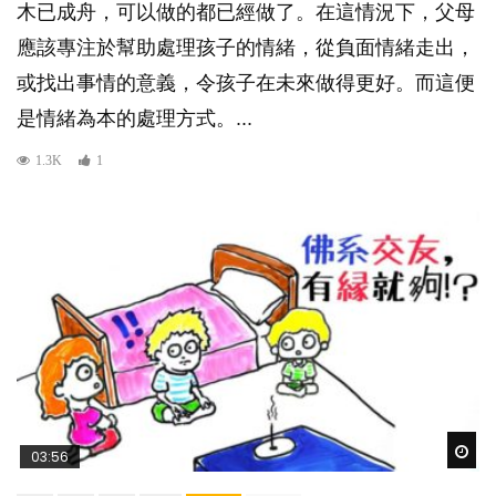
木已成舟，可以做的都已經做了。在這情況下，父母
應該專注於幫助處理孩子的情緒，從負面情緒走出，
或找出事情的意義，令孩子在未來做得更好。而這便
是情緒為本的處理方式。...
1.3K
1
Wat
03:56