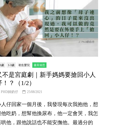
-1歲
1-3歲
初生嬰兒
書寫省思
又不是宮庭劇｜新手媽媽要搶回小人
仔！？（1/2）
PHD師奶仔
25/08/2021
小人仔回家一個月後，我發現每次我抱他，想
餵他吃奶，想幫他換尿布，他一定會哭，我怎
樣哄他，跟他說話也不能安撫他。最過分的