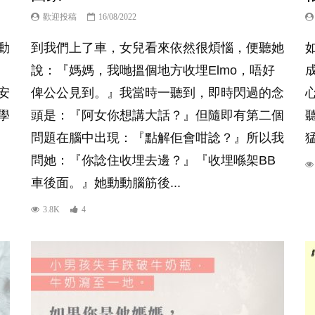
歡迎投稿
16/08/2022
動
到我們上了車，女兒看來依然很煩惱，便聽她
說：『媽媽，我哋搵個地方收埋Elmo，唔好
程安
俾公公見到。』我當時一聽到，即時閃過的念
學
頭是：『阿女你想講大話？』但隨即有第二個
問題在腦中出現：『點解佢會咁諗？』所以我
問她：『你諗住收埋去邊？』『收埋喺架BB
車後面。』她動動腦筋後...
3.8K
4