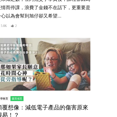
疫情而停課，浪費了金錢不在話下，更重要是
一心以為會幫到旭仔卻又希望...
5.8K
2
小學教育
書寫省思
顛覆想像：減低電子產品的傷害原來
很易！？