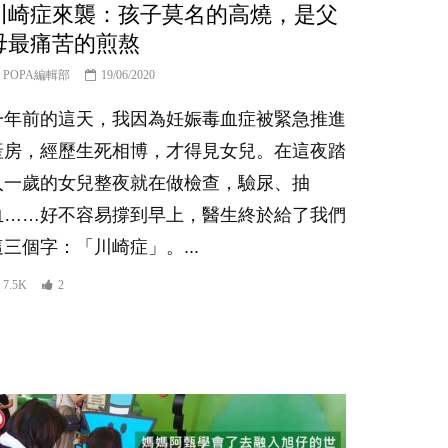
川崎症來襲：孩子莫名的高燒，是父
母最痛苦的煎熬
POPA編輯部
19/06/2020
一年前的這天，我因為妊娠毒血症被緊急推進
產房，經歷生死相博，才得見女兒。在這夜踏
入一歲的女兒整夜就在做檢查，驗尿、抽
血……好不容易撐到早上，醫生終於給了我們
這三個字：「川崎症」。...
7.5K
2