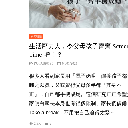
研究咁講
生活壓力大，令父母孩子齊齊 Scree
Time 增！？
POPA編輯部
04/01/2021
很多人看到家長用「電子奶咀」餵養孩子都
嗤之以鼻，又或覺得父母多半都「其身不
正」，自己都手機成癮。這個研究正正希望
家明白家長本身也有很多限制。家長們偶爾
Take a break，不用把自己迫得太緊～...
2.9K
2