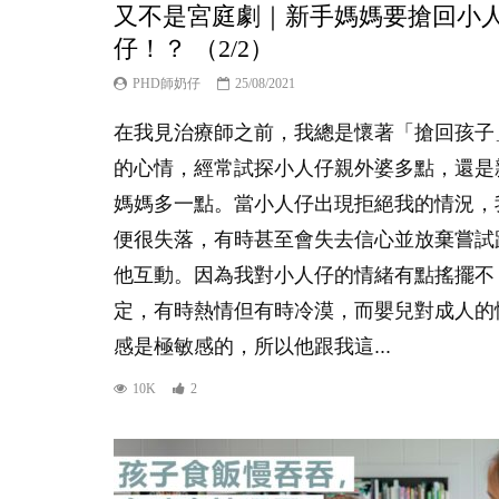
又不是宮庭劇｜新手媽媽要搶回小
仔！？ （2/2）
PHD師奶仔
25/08/2021
在我見治療師之前，我總是懷著「搶回孩子
的心情，經常試探小人仔親外婆多點，還是
媽媽多一點。當小人仔出現拒絕我的情況，
便很失落，有時甚至會失去信心並放棄嘗試
他互動。因為我對小人仔的情緒有點搖擺不
定，有時熱情但有時冷漠，而嬰兒對成人的
感是極敏感的，所以他跟我這...
10K
2