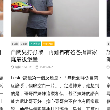
1-3歲
3-6歲
人物訪問
特約內容
1
超
自閉兒打孖嚟｜再難都有爸爸擔當家
庭最後堡壘
編輯 KATHY
15/06/2022
容
Lester說他第一個反應是：「無概念咩係自閉
兵
症譜系，個腦空白一片。」定過神來，他想到
一
的是，哥哥跟妹妹這麼相似，甚至妹妹的語言
上
能力還比哥哥好，擔心哥哥會不會也有同樣狀
脷
況。他很快便跟醫生排期評估，果然，哥哥也