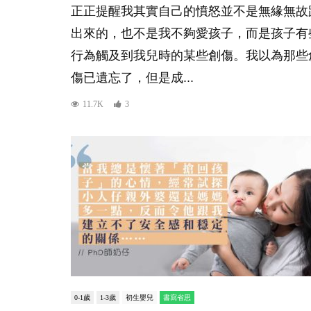
正正提醒我其實自己的憤怒並不是無緣無故
出來的，也不是我不夠愛孩子，而是孩子有
行為觸及到我兒時的某些創傷。我以為那些
傷已遺忘了，但是成...
11.7K
3
0-1歲
1-3歲
初生嬰兒
書寫省思