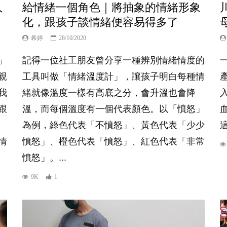
人
給情緒一個角色｜將抽象的情緒形象
化，跟孩子談情緒便容易得多了
希婷
28/10/2020
」
記得一位社工朋友曾分享一種辨別情緒情度的
親
工具叫做「情緒溫度計」，讓孩子明白每種情
我
緒就像溫度一樣有高底之分，會升溫也會降
跟
溫，而每個溫度有一個代表顏色。以「憤怒」
為例，綠色代表「不憤怒」、黃色代表「少少
情
憤怒」、橙色代表「憤怒」、紅色代表「非常
憤怒」。...
9K
1