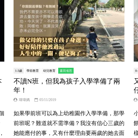
1-3歲
學前教育
幼兒教育
書寫省思
0
本
不讀N班，但我為孩子入學準備了兩
年！
瑋瑋媽
05/11/2019
個
如果學前班可以為上幼稚園作入學準備，那學
母
前班呢？難道就不需準備？我沒有信心三歲的
，
她能應付的事，又有什麼理由要兩歲的她去面