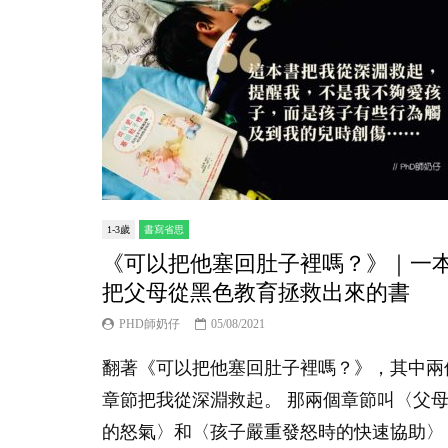
1-3歲
書寫省思
《可以把他塞回肚子裡嗎？》｜一
把父母從黑色教育拯救出來的書
PHD師奶仔
05/08/2021
翻著《可以把他塞回肚子裡嗎？》，其中兩
章節把我從深淵救起。 那兩個章節叫〈父
的怒氣〉和〈孩子嚴重發怒時的快速協助〉