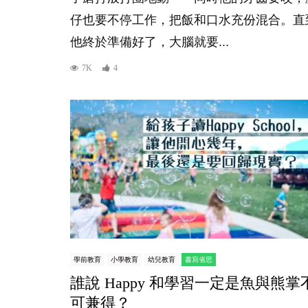
仔也要不停工作，把飯和口水充份混合。直
他終於準備好了，大腦就要...
7K
4
學前教育
小學教育
幼兒教育
書寫省思
誰說 Happy 和學習一定是魚與熊掌
可兼得？