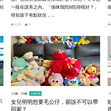
到
一樣在譜系之內。「係咪我陀B陀得唔好？」
得知孩子有點狀況，...
6.2K
8
1-3歲
3-6歲
人物訪問
不
女兒明明想要毛公仔，卻說不可以帶
回家？