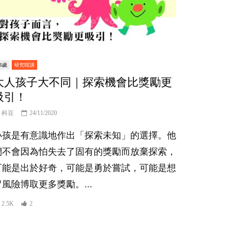
-6歲
研究咁講
大人孩子大不同｜探索機會比獎勵更
吸引！
科豆
24/11/2020
小孩是有意識地作出「探索未知」的選擇。他
們不會因為怕失去了固有的獎勵而放棄探索，
可能是出於好奇，可能是勇於嘗試，可能是想
冒風險博取更多獎勵。...
2.5K
2