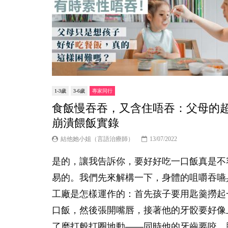
1-3歲
3-6歲
專家同行
食飯慢吞吞，又含住唔吞：父母的
崩潰餵飯實錄
結他她小姐（言語治療師）
13/07/2022
是的，讓我告訴你，要好好吃一口飯真是不
易的。我們先來解構一下，身體的咀嚼吞嚥
工廠是怎樣運作的：首先孩子要用匙羹撈起
口飯，然後張開嘴唇，接著他的牙骹要好像
了磨打般打圈地動——同時他的牙齒要咬，