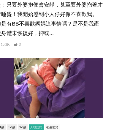
是：只要外婆抱便會安靜，甚至要外婆抱著才
肯睡覺！我開始感到小人仔好像不喜歡我。
但是有BB不喜歡媽媽這事情嗎？是不是我產
後身體未恢復好，抑或...
10.3K
3
-1歲
1-3歲
3-6歲
人物訪問
初生嬰兒