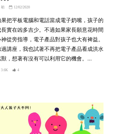
初
12/02/2020
如果把平板電腦和電話當成電子奶嘴，孩子的
成長實在凶多吉少。不過如果家長願意花時間
心神從旁指導，電子產品對孩子也大有裨益。
聽過講座，我也試著不再把電子產品看成洪水
猛獸，想著有沒有可以利用它的機會。...
3.6K
4