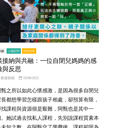
-3歲
人物訪問
特約內容
談接納與共融：一位自閉兒媽媽的感
激與反思
歡迎投稿
03/08/2022
阿甄之所以如此心懷感激，是因為很多自閉兒
家長都想學習怎樣跟孩子相處，卻預算有限，
尋找課程與資源很是艱難，阿甄也是其中一
個。她試過去找私人課程，先別說課程質素本
是未知之數，在阿甄交了學費後，課程卻因為