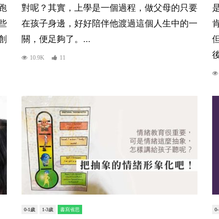
跑
對呢？其實，上學是一個過程，做父母的只要
些
在孩子身邊，好好陪伴他渡過這個人生中的一
創
關，便足夠了。...
10.9K
11
0-1歲
1-3歲
書寫省思
0