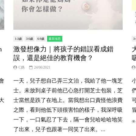
1-3歲
3-6歲
6-9歲
書寫省思
3
n
激發想像力｜將孩子的錯誤看成錯
誤，還是絕佳的教育機會？
C媽
24/06/2021
會
一天，兒子想自己弄三文治，我給了他一塊芝
士。未放到桌子前他已心急打開芝士包裝，芝
大
士當然是跌了在地上。當我想出口責怪他浪費
之際，看到他低下頭很害怕的樣子，我深呼吸
一下，一口氣忍了下去，隔一會兒哈哈哈地笑
了出來，兒子也跟著一同笑了出來。...