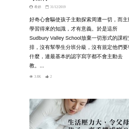
希婷
31/12/2019
好奇心會驅使孩子主動探索周遭一切，而主
學習得來的知識，才有意義。於是這所
Sudbury Valley School放棄一切形式的課
排，沒有幫學生分班分級，沒有規定他們要
什麼，連最基本的認字寫字都不會主動去
教。...
3.8K
2