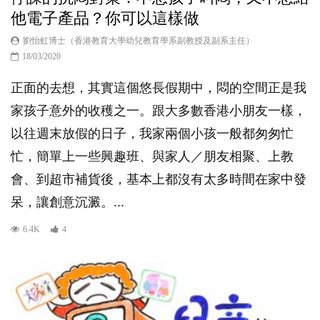
他電子產品？你可以這樣做
劉怡虹博士（香港教育大學幼兒教育學系副教授及副系主任）
18/03/2020
正面的去想，其實這個悠長假期中，悶的空間正是我
家孩子意外的收穫之一。跟大多數香港小朋友一樣，
以往週末放假的日子，我家兩個小孩一般都匆匆忙
忙，簡單上一些興趣班、與家人／朋友相聚、上教
會、到超市補貨後，基本上都沒有太多時間在家中發
呆，讓創意沉澱。...
6.4K
4