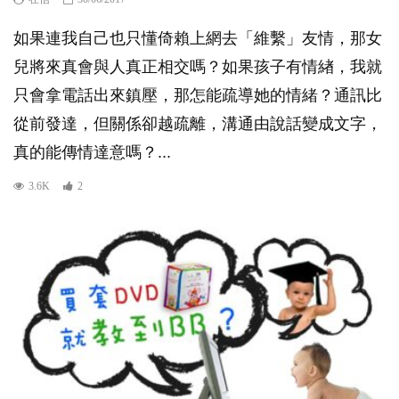
如果連我自己也只懂倚賴上網去「維繫」友情，那女
兒將來真會與人真正相交嗎？如果孩子有情緖，我就
只會拿電話出來鎮壓，那怎能疏導她的情緒？通訊比
從前發達，但關係卻越疏離，溝通由說話變成文字，
真的能傳情達意嗎？...
3.6K
2