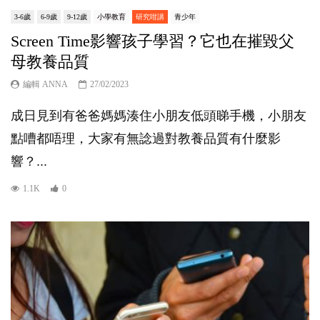
3-6歲
6-9歲
9-12歲
小學教育
研究咁講
青少年
Screen Time影響孩子學習？它也在摧毀父
母教養品質
編輯 ANNA
27/02/2023
成日見到有爸爸媽媽湊住小朋友低頭睇手機，小朋友
點嘈都唔理，大家有無諗過對教養品質有什麼影
響？...
1.1K
0