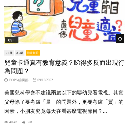
Wat
03:11
0-1歲
3-6歲
動畫短片
兒童卡通真有教育意義？睇得多反而出現行
為問題？
POPA編輯部
09/12/2022
美國兒科學會不建議兩歲以下的嬰幼兒看電視。其實
父母除了要考慮「量」的問題外，更要考慮「質」的
因素，小朋友究竟每天在看甚麼電視節目？...
40.4K
378