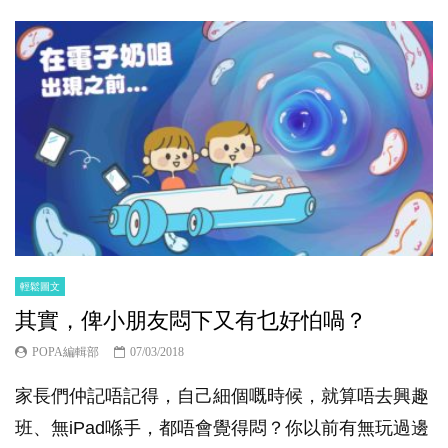
輕鬆圖文
其實，俾小朋友悶下又有乜好怕喎？
POPA編輯部
07/03/2018
家長們仲記唔記得，自己細個嘅時候，就算唔去興趣
班、無iPad喺手，都唔會覺得悶？你以前有無玩過邊