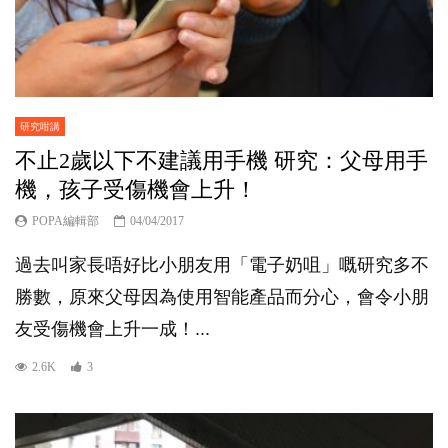
研究咁講
不止2歲以下不建議用手機 研究：父母用手
機，孩子受傷機會上升！
POPA編輯部
04/04/2017
過去叫家長唔好比小朋友用「電子奶咀」嘅研究多不
勝數，原來父母因為使用智能產品而分心，會令小朋
友受傷機會上升一成！...
2.6K
3