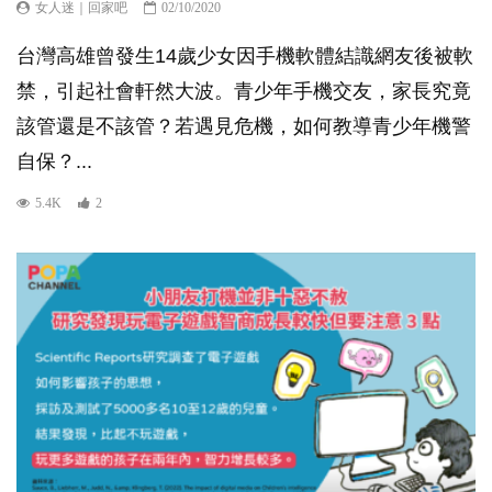
女人迷｜回家吧
02/10/2020
台灣高雄曾發生14歲少女因手機軟體結識網友後被軟
禁，引起社會軒然大波。青少年手機交友，家長究竟
該管還是不該管？若遇見危機，如何教導青少年機警
自保？...
5.4K
2