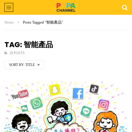
Home
Posts Tagged "智能產品"
TAG: 智能產品
28 POSTS
SORT BY:
TITLE