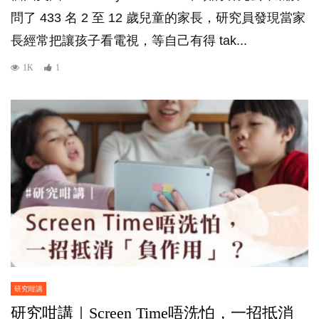
問了 433 名 2 至 12 歲兒童的家長，研究員發現當家
長經常把讓孩子看電視，等自己有得 tak...
1K
1
研究咁講
研究咁講｜Screen Time唔洗怕，一招抵消