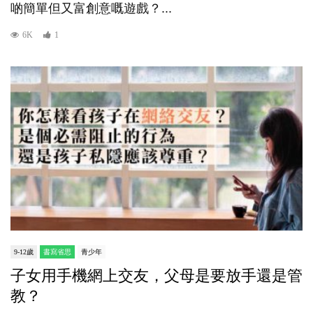
啲簡單但又富創意嘅遊戲？...
6K
1
9-12歲
書寫省思
青少年
子女用手機網上交友，父母是要放手還是管
教？