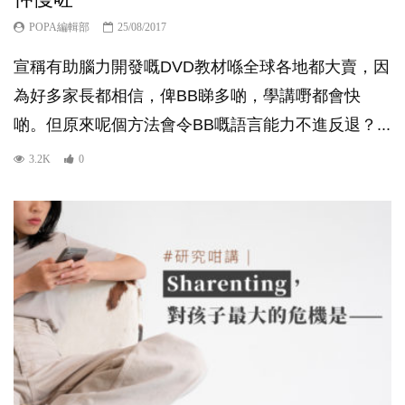
POPA編輯部
25/08/2017
宣稱有助腦力開發嘅DVD教材喺全球各地都大賣，因
為好多家長都相信，俾BB睇多啲，學講嘢都會快
啲。但原來呢個方法會令BB嘅語言能力不進反退？...
3.2K
0