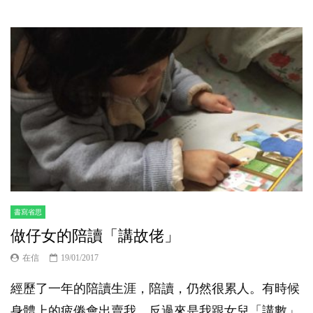
書寫省思
做仔女的陪讀「講故佬」
在信
19/01/2017
經歷了一年的陪讀生涯，陪讀，仍然很累人。有時候
身體上的疲倦會出賣我，反過來是我跟女兒「講數」