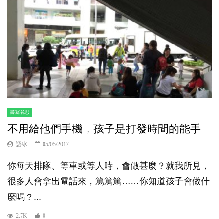
書寫省思
不用給他們手機，孩子是打發時間的能手
語冰
05/05/2017
你每天排隊、等車或等人時，會做甚麼？就我所見，
很多人會拿出電話來，篤篤篤……你知道孩子會做什
麼嗎？...
2.7K
0