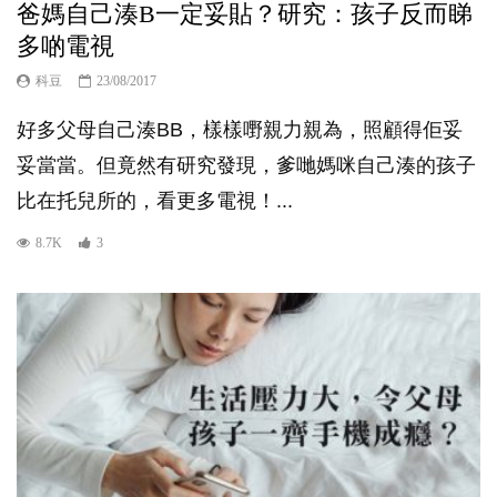
爸媽自己湊B一定妥貼？研究：孩子反而睇
多啲電視
科豆
23/08/2017
好多父母自己湊BB，樣樣嘢親力親為，照顧得佢妥
妥當當。但竟然有研究發現，爹哋媽咪自己湊的孩子
比在托兒所的，看更多電視！...
8.7K
3