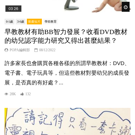
Wat
03:26
0-1歲
3-6歲
動畫短片
學前教育
早教教材有助BB智力發展？收看DVD教材
的幼兒認字能力研究又得出甚麼結果？
POPA編輯部
08/12/2022
許多家長也會購買各種各樣的所謂早教教材：DVD、
電子書、電子玩具等，但這些教材對嬰幼兒的成長發
展，是否真的有好處？...
28K
132