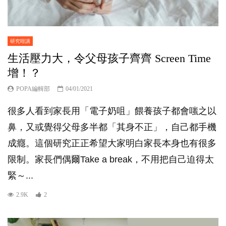
研究咁講
生活壓力大，令父母孩子齊齊 Screen Time
增！？
POPA編輯部
04/01/2021
很多人看到家長用「電子奶咀」餵養孩子都會嗤之以
鼻，又或覺得父母多半都「其身不正」，自己都手機
成癮。這個研究正正希望大家明白家長本身也有很多
限制。家長們偶爾Take a break，不用把自己迫得太
緊～...
2.9K
2