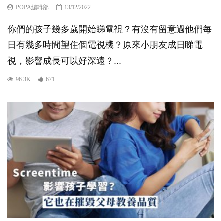
POPA編輯部
13/12/2022
你們的孩子幾多歲開始睇電視？有沒有留意過他們每
日有幾多時間望住個電視機？原來小朋友成日睇電
視，影響成長可以好深遠？...
96.3K
671