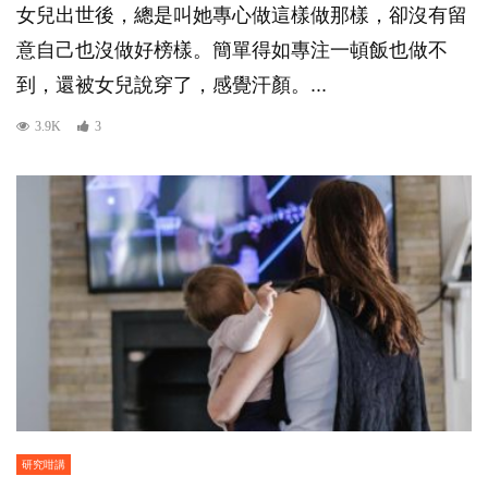
女兒出世後，總是叫她專心做這樣做那樣，卻沒有留
意自己也沒做好榜樣。簡單得如專注一頓飯也做不
到，還被女兒說穿了，感覺汗顏。...
3.9K
3
研究咁講