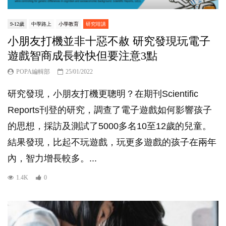
9-12歲
中學路上
小學教育
研究咁講
小朋友打機並非十惡不赦 研究發現玩電子
遊戲智商成長較快但要注意3點
POPA編輯部
25/01/2022
研究發現，小朋友打機更聰明？在期刊Scientific
Reports刊登的研究，調查了電子遊戲如何影響孩子
的思想，採訪及測試了5000多名10至12歲的兒童。
結果發現，比起不玩遊戲，玩更多遊戲的孩子在兩年
內，智力增長較多。...
1.4K
0