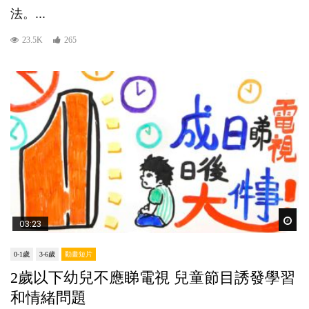
法。...
23.5K
265
Wat
03:23
0-1歲
3-6歲
動畫短片
2歲以下幼兒不應睇電視 兒童節目誘發學習
和情緒問題