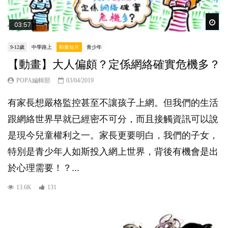
Wat
03:57
9-12歲
中學路上
動畫短片
青少年
【動畫】大人偏頗？定係網絡確實危機多？
POPA編輯部
03/04/2019
有家長想嚴格監控甚至不讓孩子上網。但我們的生活
跟網絡世界早就已經密不可分，而且接觸資訊可以說
是現今兒童權利之一。家長更要明白，我們的子女，
特別是青少年人如斯投入網上世界，背後有機會是出
於心理需要！？...
13.6K
131