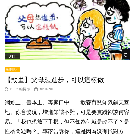
Wat
04:11
動畫短片
【動畫】父母想進步，可以這樣做
POPA編輯部
30/01/2019
網絡上、書本上、專家口中……教養育兒知識鋪天蓋
地。你會發現，增進知識不難，可是要實踐卻談何容
易。「我也想放下手機，但不知為何就是改不了？是
性格問題嗎？」專家告訴你，這是因為沒有找對方