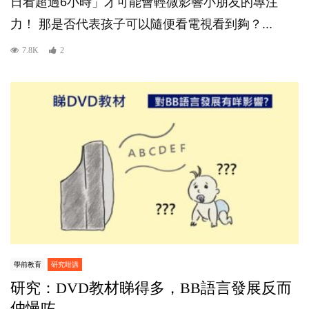
日看超過6小時」才可能會輕微影響小朋友的專注
力！ 那是否代表孩子可以隨便看電視看到夠？...
7.8K
2
學前教育
研究咁講
研究：DVD教材睇得多，BB語言發展反而
仲慢咗