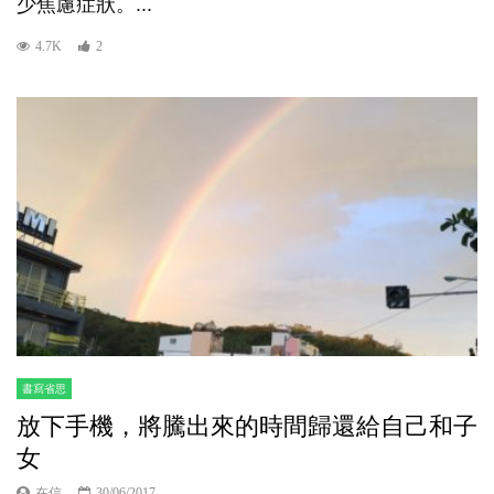
少焦慮症狀。...
4.7K
2
書寫省思
放下手機，將騰出來的時間歸還給自己和子
女
在信
30/06/2017