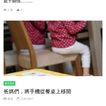
親子關係……...
2.2K
0
書寫省思
爸媽們，將手機從餐桌上移開
科豆
21/02/2017