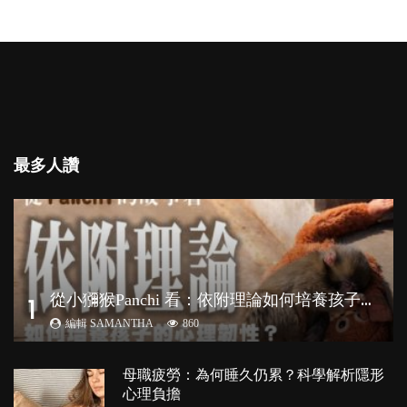
最多人讚
從
小獼猴Panchi 看：依附理論如何培養孩子心理韌性？
1
編輯 SAMANTHA
860
母職疲勞：為何睡久仍累？科學解析隱形
心理負擔