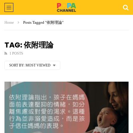
Home
Posts Tagged "依附理論"
TAG: 依附理論
1 POSTS
SORT BY:
MOST VIEWED