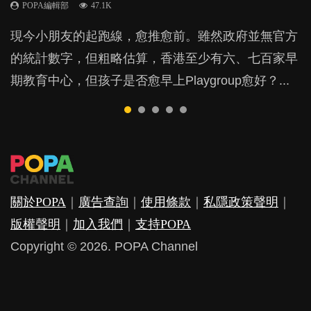
POPA編輯部
POPA編輯部
POPA編輯部
47.1K
33.1K
25.8K
BB出生後，不止媽媽，爸爸也有機會患上產後抑
BB最喜歡隨手拿起什麼都放入口中，有人說一旦養
現今小朋友的起跑線，愈推愈前。雖然政府並無官方
由美國學者所創的 tools of the mind 課程，學生以遊
許多媽媽心底可能都有一刻掙扎過：究竟全職好，還
鬱，影響日常生活，嚴重的甚至會有自殺，或傷害小
成吮手指的習慣，大個就很難戒，但原來一刀切阻止
的統計數字，但粗略估算，香港至少有六、七百家早
戲方式學習，學術能力和自制能力亦明顯比其他小朋
是在職好。雖說每個家庭都有自己的獨特狀況和考慮
朋友的念頭。但為何爸爸患上產後抑鬱往往難以察
他們放東西入口，隨時會影響孩子的身心發展？...
期教育中心，但孩子是否愈早上Playgroup愈好？...
友優勝，到底這課程有何特別之處？...
因素，但原來全職和在職媽媽所養育的子女其實都各
覺？...
有擅長。...
關於POPA
｜
廣告查詢
｜
使用條款
｜
私隱政策聲明
｜
版權聲明
｜
加入我們
｜
支持POPA
Copyright © 2026. POPA Channel