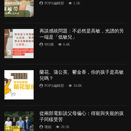
POPA編輯部
1.1K
2
再談感統問題：不必然是高敏，光譜的另
一端是「低敏兒」
MO媽
6.4K
3
蘭花、蒲公英、鬱金香，你的孩子是高敏
兒嗎？
POPA編輯部
34.8K
4
從兩部電影談父母偏心：得寵與失寵的孩
子同樣受苦
瓊姐
20.1K