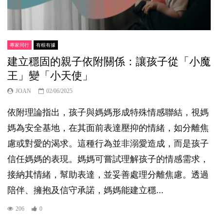
專家同行
有根有據
建立穩固的親子依附關係：讓孩子從「小魔
王」變「小天使」
JOAN
02/06/2025
依附理論指出，孩子與媽媽形成特殊情感聯結，視媽
媽為安全基地，在其面前表達壓抑的情緒，如分離焦
慮或對愛的渴求。這種行為並非溺愛造成，而是孩子
信任媽媽的表現。媽媽可嘗試理解孩子的情感需求，
接納其情緒，幫助表達，並妥善處理分離焦慮。透過
陪伴、擁抱及信守承諾，媽媽能建立穩...
206
0