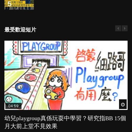
5
最受歡迎短片
Wat
Wat
Wat
Wat
Wat
04:59
03:39
03:02
04:06
03:41
幼兒playgroup真係玩耍中學習？研究指BB 15個
幼稚園遊戲課 如何刺激幼兒自發學習取代獎勵
老公患產後憂鬱症對BB的影響
全職好？在職好？｜全職媽媽與在職媽媽的壓
BB口腔期乜都放入口，父母該制止還是放手？
月大前上堂不見效果
與懲罰？
力與價值
POPA編輯部
POPA編輯部
15.9K
25.5K