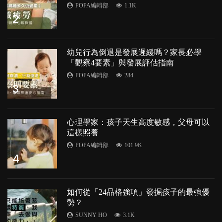
POPA編輯部
1.1K
2
幼兒行為倒退是發展遲緩嗎？家長必學
「觀察4要素」與發展評估指南
POPA編輯部
284
3
心理學家：孩子天生高度敏感，父母可以
這樣照養
POPA編輯部
101.9K
4
如何從「24品格強項」發掘孩子的最強優
勢？
SUNNY HO
3.1K