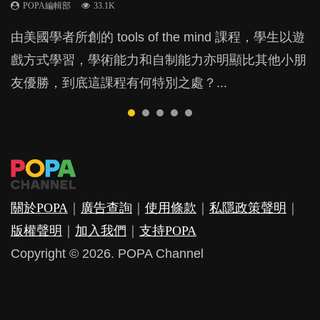
POPA編輯部
POPA編輯部
POPA編輯部
33.1K
47.1K
31.5K
BB出生後，不止媽媽，爸爸也有機會患上產後抑
BB最喜歡隨手拿起什麼都放入口中，有人說一旦養
由美國學者所創的 tools of the mind 課程，學生以遊
現今小朋友的起跑線，愈推愈前。雖然政府並無官方
父母日夜無間、身心俱疲地照顧BB，如何做到正向
鬱，影響日常生活，嚴重的甚至會有自殺，或傷害小
成吮手指的習慣，大個就很難戒，但原來一刀切阻止
戲方式學習，學術能力和自制能力亦明顯比其他小朋
的統計數字，但粗略估算，香港至少有六、七百家早
教養？部份父母更會為了小朋友放棄自己的嗜好、減
朋友的念頭。但為何爸爸患上產後抑鬱往往難以察
他們放東西入口，隨時會影響孩子的身心發展？...
友優勝，到底這課程有何特別之處？...
期教育中心，但孩子是否愈早上Playgroup愈好？...
少出席朋友聚會等等，你以為會換來美好的親子關
覺？...
係，有助小朋友成長，但原來父母身心虛耗對孩子的
成長可能有意想不到的影響！...
關於POPA
｜
廣告查詢
｜
使用條款
｜
私隱政策聲明
｜
版權聲明
｜
加入我們
｜
支持POPA
Copyright © 2026. POPA Channel