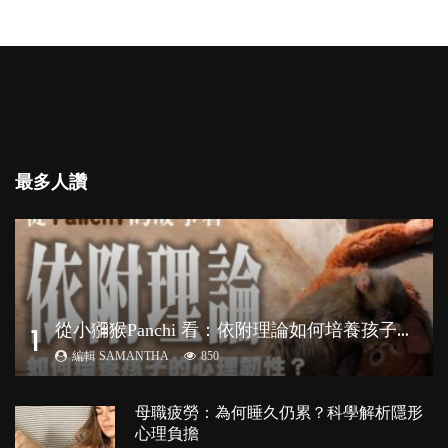
最多人讚
從
小獼猴Panchi 看：依附理論如何培養孩子心理韌性？
1
編輯 SAMANTHA
850
母職疲勞：為何睡久仍累？科學解析隱形
心理負擔