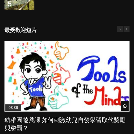
5
最受歡迎短片
Wat
Wat
Wat
Wat
Wat
03:39
04:59
03:02
04:18
03:41
幼稚園遊戲課 如何刺激幼兒自發學習取代獎勵
幼兒playgroup真係玩耍中學習？研究指BB 15個
老公患產後憂鬱症對BB的影響
凡事以BB為中心，就係好爸媽？｜別忽視父母
BB口腔期乜都放入口，父母該制止還是放手？
與懲罰？
月大前上堂不見效果
的身心虛耗
POPA編輯部
POPA編輯部
15.9K
25.5K