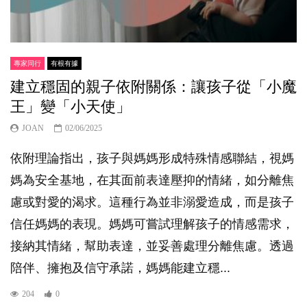
專家同行
有根有據
建立穩固的親子依附關係：讓孩子從「小魔
王」變「小天使」
JOAN
02/06/2025
依附理論指出，孩子與媽媽形成特殊情感聯結，視媽
媽為安全基地，在其面前表達壓抑的情緒，如分離焦
慮或對愛的渴求。這種行為並非溺愛造成，而是孩子
信任媽媽的表現。媽媽可嘗試理解孩子的情感需求，
接納其情緒，幫助表達，並妥善處理分離焦慮。透過
陪伴、擁抱及信守承諾，媽媽能建立穩...
204
0