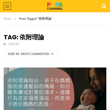
Home
Posts Tagged "依附理論"
TAG: 依附理論
1 POSTS
SORT BY:
MOST COMMENTED