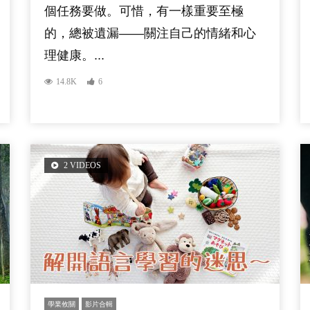
個任務要做。可惜，有一樣重要至極
的，總被遺漏——關注自己的情緒和心
理健康。...
14.8K
6
2 VIDEOS
學業攸關
影片合輯