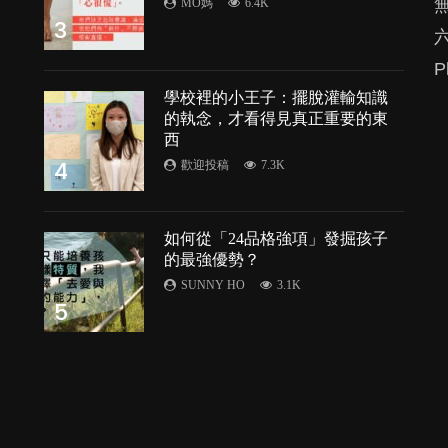
MO媽
6.4K
3
P
處
學校裡的小王子：擺脫灌輸知識
的執念，才看得見真正重要的東
的
西
4
歡迎投稿
7.3K
如何從「24品格強項」發掘孩子
的最強優勢？
SUNNY HO
3.1K
5