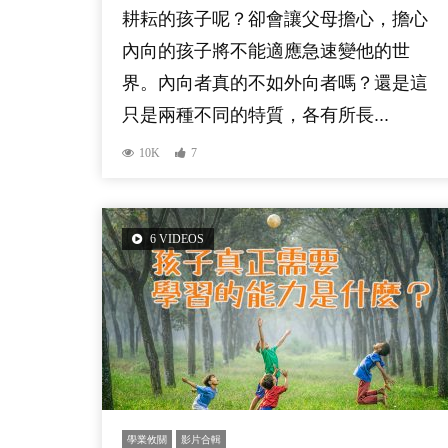
耕耘的孩子呢？卻會讓父母擔心，擔心
內向的孩子將不能適應急速變他的世
界。內向者真的不如外向者嗎？還是這
只是兩種不同的特質，各有所長...
10K
7
6 VIDEOS
學業攸關
影片合輯