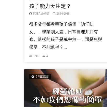
孩子能力天注定？
POPA編輯部
26/08/2018
很多父母都希望孩子係個「叻仔叻
女」，學業別太差，日常自理井井有
條。這樣的孩子是萬中無一，還是魚與
熊掌，不能兼得？...
7.9K
4
5 VIDEOS