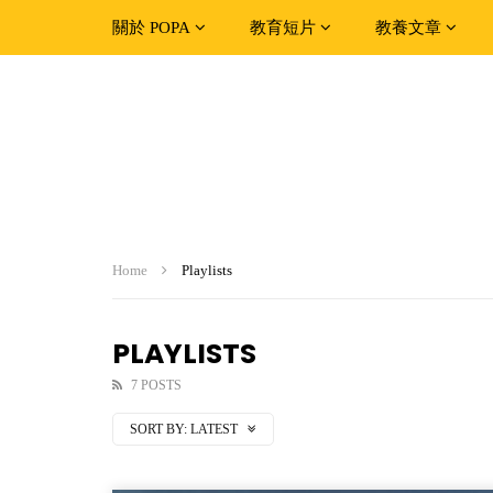
關於 POPA
教育短片
教養文章
Home
Playlists
PLAYLISTS
7 POSTS
SORT BY:
LATEST