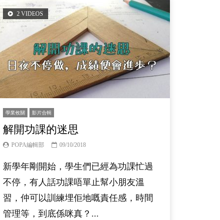
2 VIDEOS
學業攸關
影片合輯
解開功課的迷思
POPA編輯部
09/10/2018
新學年剛開始，學生們已經為功課忙過
不停，有人話功課唔單止幫小朋友溫
習，仲可以訓練埋佢地嘅責任感，時間
管理等，到底係咪真？...