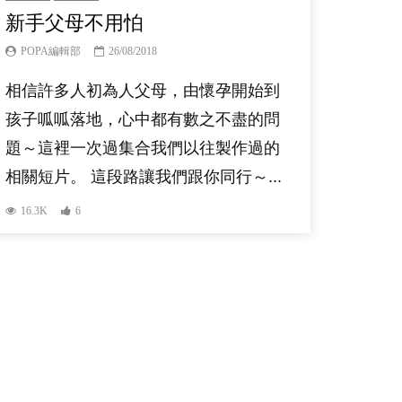
新手父母不用怕
POPA編輯部
26/08/2018
相信許多人初為人父母，由懷孕開始到
孩子呱呱落地，心中都有數之不盡的問
題～這裡一次過集合我們以往製作過的
相關短片。 這段路讓我們跟你同行～...
16.3K
6