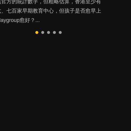
無官方的統計數字，但粗略估算，香港至少有
生以遊戲方式學習，學術能力和自制能力亦明
好，還是在職好。雖說每個家庭都有自己的獨
到正向教養？部份父母更會為了小朋友放棄自
殺，或傷害小朋友的念頭。但為何爸爸患上產
六、七百家早期教育中心，但孩子是否愈早上
顯比其他小朋友優勝，到底這課程有何特別之
特狀況和考慮因素，但原來全職和在職媽媽所
己的嗜好、減少出席朋友聚會等等，你以為會
後抑鬱往往難以察覺？...
laygroup愈好？...
？...
養育的子女其實都各有擅長。...
換來美好的親子關係，有助小朋友成長，但原
來父母身心虛耗對孩子的成長可能有意想不到
影響！...