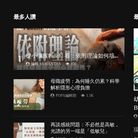
最多人讚
從
小獼猴Panchi 看：依附理論如何培養孩子心理韌性？
1
編輯 SAMANTHA
850
母職疲勞：為何睡久仍累？科學
解析隱形心理負擔
POPA編輯部
1.1K
2
再談感統問題：不必然是高敏，
由
光譜的另一端是「低敏兒」