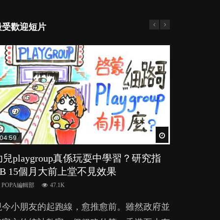
最受歡迎短片
Watch Later
Watch Later
Watch Later
Watch Later
Watch Later
04:59
03:39
03:02
04:06
04:18
幼兒playgroup真係玩耍中學習？研究指
幼稚園遊戲課 如何刺激幼兒自發學習取
老公患產後憂鬱症對BB的影響
全職好？在職好？｜全職媽媽與在職媽媽
凡事以BB為中心，就係好爸媽？｜別忽
BB 15個月大前上堂不見效果
代獎勵與懲罰？
的壓力與價值
視父母的身心虛耗
POPA編輯部
15.9K
POPA編輯部
POPA編輯部
POPA編輯部
POPA編輯部
47.1K
33.1K
25.8K
31.5K
BB出生後，不止媽媽，爸爸也有機會患上產
現今小朋友的起跑線，愈推愈前。雖然政府並
美國學者所創的 tools of the mind 課程，學
許多媽媽心底可能都有一刻掙扎過：究竟全職
父母日夜無間、身心俱疲地照顧BB，如何做
後抑鬱，影響日常生活，嚴重的甚至會有自