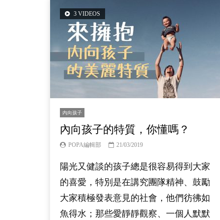
3 VIDEOS
內向孩子
內向孩子的特質，你懂嗎？
POPA編輯部
21/03/2019
陽光又健談的孩子總是很容易得到大家
的喜愛，特別是在講究團隊精神、鼓勵
大家積極發表意見的社會，他們彷彿如
魚得水；那些愛靜靜觀察、一個人默默