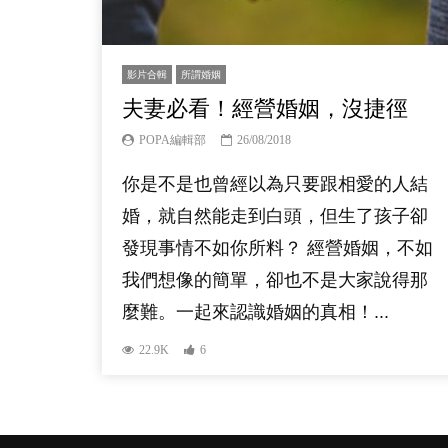
影片合輯
所謂婚姻
夫妻必看！經營婚姻，沒捷徑
POPA編輯部
26/08/2018
你是不是也曾經以為只要跟相愛的人結
婚，就自然能走到白頭，但生了孩子卻
發現事情不如你所料？ 經營婚姻，不如
我們想像的簡單，卻也不是大家說得那
麼難。一起來認識婚姻的真相！...
22.9K
6