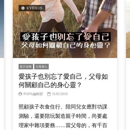
6 VIDEOS
影片合輯
父母身心
愛孩子也別忘了愛自己，父母如
何關顧自己的身心靈？
POPA編輯部
31/01/2019
照顧孩子衣食住行、陪同兒女應對功課
測驗，還要陪玩製造親子時間，尚要處
理家中雜項要務……當父母的，有千百