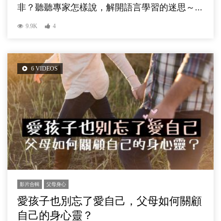
非？聽聽專家怎樣說，解開語言學習的迷思～...
9.9K
4
6 VIDEOS
影片合輯
父母身心
愛孩子也別忘了愛自己，父母如何關顧
自己的身心靈？