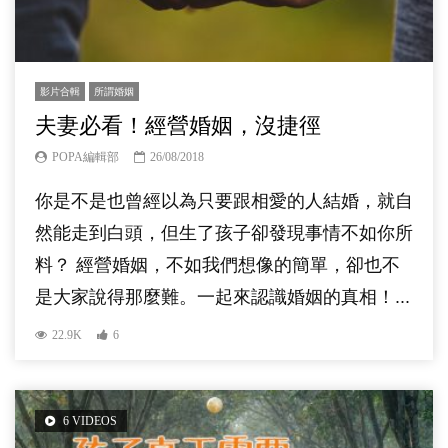
影片合輯
所謂婚姻
夫妻必看！經營婚姻，沒捷徑
POPA編輯部
26/08/2018
你是不是也曾經以為只要跟相愛的人結婚，就自
然能走到白頭，但生了孩子卻發現事情不如你所
料？ 經營婚姻，不如我們想像的簡單，卻也不
是大家說得那麼難。一起來認識婚姻的真相！...
22.9K
6
6 VIDEOS