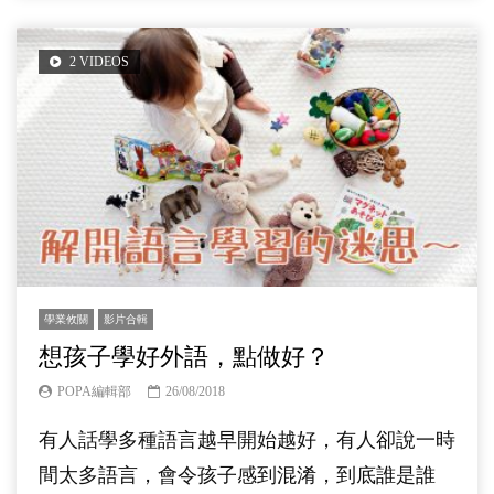
2 VIDEOS
學業攸關
影片合輯
想孩子學好外語，點做好？
POPA編輯部
26/08/2018
有人話學多種語言越早開始越好，有人卻說一時
間太多語言，會令孩子感到混淆，到底誰是誰