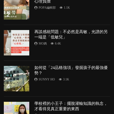
心理負擔
POPA編輯部
1.1K
2
再談感統問題：不必然是高敏，光譜的另
一端是「低敏兒」
MO媽
6.4K
3
如何從「24品格強項」發掘孩子的最強優
勢？
SUNNY HO
3.1K
4
學校裡的小王子：擺脫灌輸知識的執念，
才看得見真正重要的東西