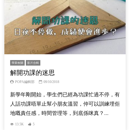
學業攸關
影片合輯
解開功課的迷思
POPA編輯部
09/10/2018
新學年剛開始，學生們已經為功課忙過不停，有
人話功課唔單止幫小朋友溫習，仲可以訓練埋佢
地嘅責任感，時間管理等，到底係咪真？...
13.5K
5