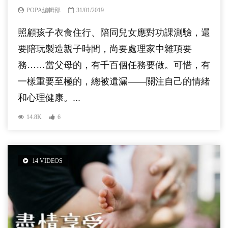
POPA編輯部
31/01/2019
照顧孩子衣食住行、陪同兒女應對功課測驗，還
要陪玩製造親子時間，尚要處理家中雜項要
務……當父母的，有千百個任務要做。可惜，有
一樣重要至極的，總被遺漏——關注自己的情緒
和心理健康。...
14.8K
6
14 VIDEOS