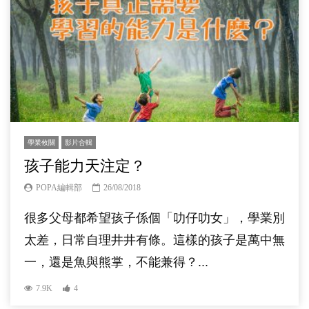
學業攸關
影片合輯
孩子能力天注定？
POPA編輯部
26/08/2018
很多父母都希望孩子係個「叻仔叻女」，學業別
太差，日常自理井井有條。這樣的孩子是萬中無
一，還是魚與熊掌，不能兼得？...
7.9K
4