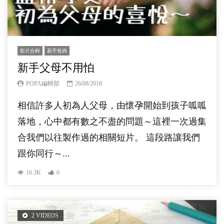
影片合輯
新手爸媽
新手父母不用怕
POPA編輯部
26/08/2018
相信許多人初為人父母，由懷孕開始到孩子呱呱
落地，心中都有數之不盡的問題～這裡一次過集
合我們以往製作過的相關短片。 這段路讓我們
跟你同行～...
16.3K
6
2 VIDEOS