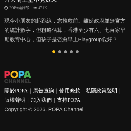
POPA編輯部
POPA編輯部
POPA編輯部
POPA編輯部
47.1K
33.1K
31.5K
25.8K
BB出生後，不止媽媽，爸爸也有機會患上產後抑
現今小朋友的起跑線，愈推愈前。雖然政府並無官方
由美國學者所創的 tools of the mind 課程，學生以遊
父母日夜無間、身心俱疲地照顧BB，如何做到正向
許多媽媽心底可能都有一刻掙扎過：究竟全職好，還
鬱，影響日常生活，嚴重的甚至會有自殺，或傷害小
的統計數字，但粗略估算，香港至少有六、七百家早
戲方式學習，學術能力和自制能力亦明顯比其他小朋
教養？部份父母更會為了小朋友放棄自己的嗜好、減
是在職好。雖說每個家庭都有自己的獨特狀況和考慮
朋友的念頭。但為何爸爸患上產後抑鬱往往難以察
期教育中心，但孩子是否愈早上Playgroup愈好？...
友優勝，到底這課程有何特別之處？...
少出席朋友聚會等等，你以為會換來美好的親子關
因素，但原來全職和在職媽媽所養育的子女其實都各
覺？...
係，有助小朋友成長，但原來父母身心虛耗對孩子的
有擅長。...
成長可能有意想不到的影響！...
關於POPA
｜
廣告查詢
｜
使用條款
｜
私隱政策聲明
｜
版權聲明
｜
加入我們
｜
支持POPA
Copyright © 2026. POPA Channel