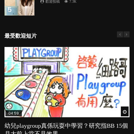
歡迎投稿
7.3K
5
最受歡迎短片
Wat
Wat
Wat
Wat
Wat
04:59
03:39
03:02
04:18
04:06
幼兒playgroup真係玩耍中學習？研究指BB 15個
幼稚園遊戲課 如何刺激幼兒自發學習取代獎勵
老公患產後憂鬱症對BB的影響
凡事以BB為中心，就係好爸媽？｜別忽視父母
全職好？在職好？｜全職媽媽與在職媽媽的壓
月大前上堂不見效果
與懲罰？
的身心虛耗
力與價值
POPA編輯部
15.9K