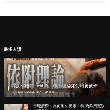
最多人讚
從
小獼猴Panchi 看：依附理論如何培養孩子心理韌性？
1
編輯 SAMANTHA
850
母職疲勞：為何睡久仍累？科學解析隱形