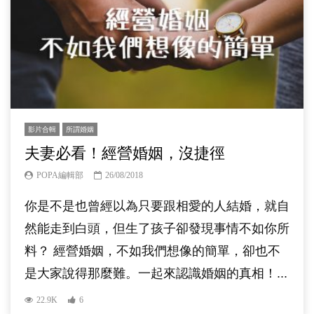
影片合輯
所謂婚姻
夫妻必看！經營婚姻，沒捷徑
POPA編輯部
26/08/2018
你是不是也曾經以為只要跟相愛的人結婚，就自
然能走到白頭，但生了孩子卻發現事情不如你所
料？ 經營婚姻，不如我們想像的簡單，卻也不
是大家說得那麼難。一起來認識婚姻的真相！...
22.9K
6