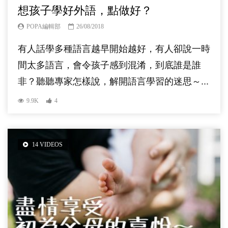
想孩子學好外語，點做好？
POPA編輯部
26/08/2018
有人話學多種語言越早開始越好，有人卻說一時
間太多語言，會令孩子感到混淆，到底誰是誰
非？聽聽專家怎樣說，解開語言學習的迷思～...
9.9K
4
14 VIDEOS