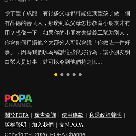
POPA編輯部
POPA編輯部
33.8K
71.3K
除了望子成龍，有很多父母都可能更期望孩子做一個
很多家長期望以time-out「暫停隔離法」，讓孩子跟
上集提到，內向者雖然優點多多，但不愛表達、喜歡
上一集，我們看了一個關於功課和學業成績的綜合分
很多家長經常跟子女講英文，甚至由孩子一出世開
有品德的善良人，那麼到底父母怎樣教育小朋友才有
令他失控的情境隔離，從而有反思的空間。不過這方
獨處的性格卻令他們經常為人詬病，為甚麼呢？這大
析研究。然而，要全面地解構 「功課」的功能和效
始，便已急不及待的只講英文，一句廣東話也不說。
用？想像一下，如果你的小朋友去做義工幫助別人，
法，卻隱藏著危機，隨時令孩子蒙受精神傷害？...
概跟社會風氣有關。...
用，我們還必須聆聽孩子的感受和經歷。...
如果家長為了讓孩子學英文，只用外語跟子女溝通，
你會如何稱讚他？大部分人可能會說「你做咗一件好
放棄自己的母語，對小朋友會有甚麼影響？...
事」，因為我們以為稱讚這些良好行為，讓小朋友明
白幫人是好事，就可以令到他們持之以...
關於POPA
｜
廣告查詢
｜
使用條款
｜
私隱政策聲明
｜
版權聲明
｜
加入我們
｜
支持POPA
Copyright © 2026. POPA Channel