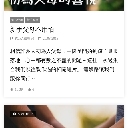
影片合輯
新手爸媽
新手父母不用怕
POPA編輯部
26/08/2018
相信許多人初為人父母，由懷孕開始到孩子呱呱
落地，心中都有數之不盡的問題～這裡一次過集
合我們以往製作過的相關短片。 這段路讓我們
跟你同行～...
16.3K
6
5 VIDEOS