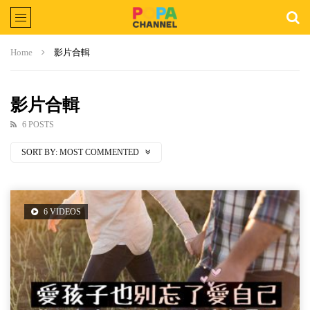
Home
影片合輯
影片合輯
6 POSTS
SORT BY:
MOST COMMENTED
6 VIDEOS