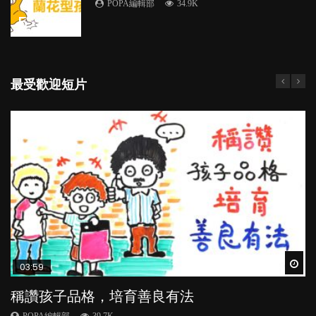
POPA編輯部
34.9K
5
最受歡迎短片
Wat
Wat
Wat
Wat
Wat
03:59
04:28
05:02
05:18
04:07
稱讚孩子品格，培育善良有法
管教｜唔打得，唔罵得，Time-out又得唔得？
【動畫】怕醜仔，好蝕底？（下集）
功課過量不只影響親子關係 甚至危害夫妻關
【動畫】齋講英文，高人一等？｜為學英文放
係？
棄母語對孩子有何影響？
POPA編輯部
POPA編輯部
POPA編輯部
39.7K
36.2K
24K