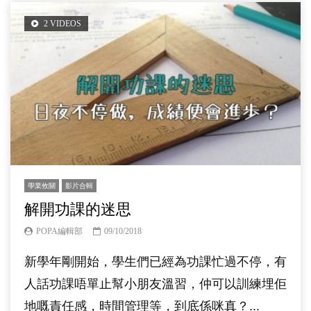
2 VIDEOS
學業攸關
影片合輯
解開功課的迷思
POPA編輯部
09/10/2018
新學年剛開始，學生們已經為功課忙過不停，有
人話功課唔單止幫小朋友溫習，仲可以訓練埋佢
地嘅責任感，時間管理等，到底係咪真？...