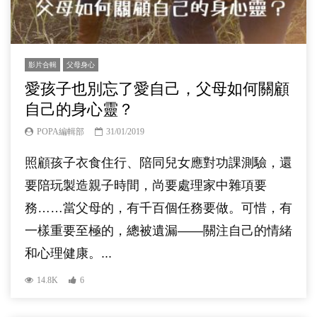
影片合輯
父母身心
愛孩子也別忘了愛自己，父母如何關顧
自己的身心靈？
POPA編輯部
31/01/2019
照顧孩子衣食住行、陪同兒女應對功課測驗，還
要陪玩製造親子時間，尚要處理家中雜項要
務……當父母的，有千百個任務要做。可惜，有
一樣重要至極的，總被遺漏——關注自己的情緒
和心理健康。...
14.8K
6