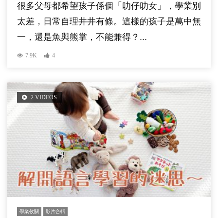
很多父母都希望孩子係個「叻仔叻女」，學業別
太差，日常自理井井有條。這樣的孩子是萬中無
一，還是魚與熊掌，不能兼得？...
7.9K
4
2 VIDEOS
學業攸關
影片合輯