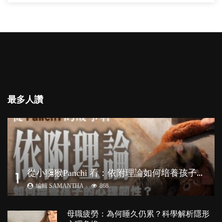
最多人讚
從
小獼猴Panchi 看：依附理論如何培養孩子心理韌性？
1
編輯 SAMANTHA
868
母職疲勞：為何睡久仍累？科學解析隱形