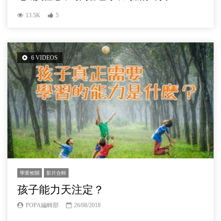
13.5K
5
6 VIDEOS
學業攸關
影片合輯
孩子能力天注定？
POPA編輯部
26/08/2018