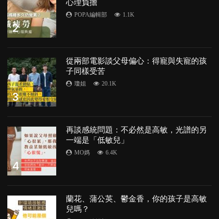
心理負擔
POPA編輯部
1.1K
2
從兩部電影談父母偏心：得寵與失寵的孩
子同樣受苦
瓊姐
20.1K
3
再談感統問題：不必然是高敏，光譜的另
一端是「低敏兒」
MO媽
6.4K
4
蘭花、蒲公英、鬱金香，你的孩子是高敏
兒嗎？