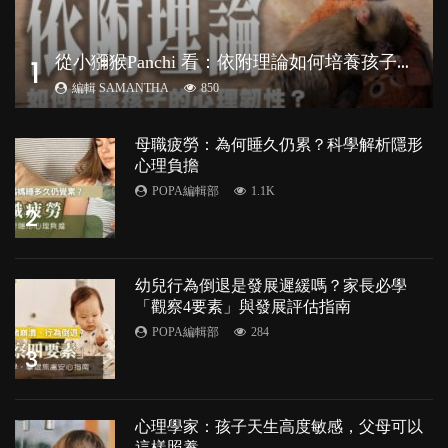
從
小獼猴Panchi 看：依附理論如何培養孩子心理韌性？
1
編輯 SAMANTHA
850
母職疲勞：為何睡久仍累？科學解析隱形
心理負擔
POPA編輯部
1.1K
2
幼兒行為倒退是發展遲緩嗎？家長必學
「觀察4要素」與發展評估指南
POPA編輯部
284
3
心理學家：孩子天生高度敏感，父母可以
這樣照養