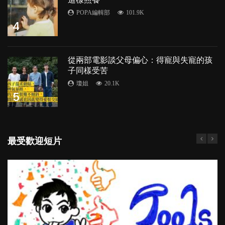
POPA編輯部
101.9K
4
從兩部電影談父母偏心：得寵與失寵的孩
子同樣受苦
瓊姐
20.1K
5
最受歡迎短片