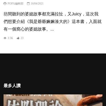
POPA編輯部
16/04/2021
坊間聽到的婆媳故事都充滿拉扯，又Juicy，這次我
們想要介紹《我是爺爺嫲嫲湊大的》這本書，入面就
有一個窩心的婆媳故事。...
3.5K
23
最多人讚