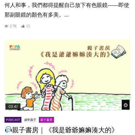
何人和事，我們都得提醒自己放下有色眼鏡——即使
那副眼鏡的顏色有多美。...
3.7K
15
Wat
03:41
PODCAST
成年孩子
親子書房
親子書房｜《我是爺爺嫲嫲湊大的》