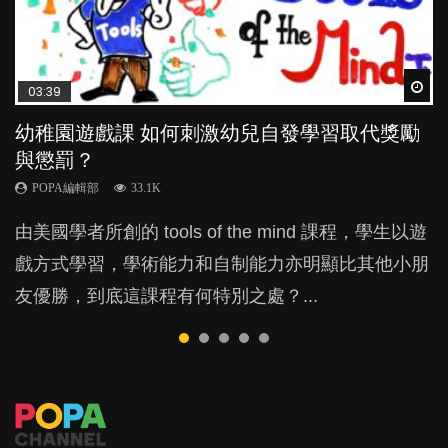
Wat
Wat
Wat
Wat
Wat
03:39
04:59
03:02
04:06
03:41
幼稚園遊戲課 如何刺激幼兒自發學習取代獎勵
幼兒playgroup真係玩耍中學習？研究指BB 15個
老公患產後憂鬱症對BB的影響
全職好？在職好？｜全職媽媽與在職媽媽的壓
BB口腔期乜都放入口，父母該制止還是放手？
與懲罰？
月大前上堂不見效果
力與價值
POPA編輯部
POPA編輯部
15.9K
25.5K
POPA編輯部
POPA編輯部
POPA編輯部
33.1K
47.1K
25.8K
BB出生後，不止媽媽，爸爸也有機會患上產後抑
BB最喜歡隨手拿起什麼都放入口中，有人說一旦養
由美國學者所創的 tools of the mind 課程，學生以遊
現今小朋友的起跑線，愈推愈前。雖然政府並無官方
許多媽媽心底可能都有一刻掙扎過：究竟全職好，還
鬱，影響日常生活，嚴重的甚至會有自殺，或傷害小
成吮手指的習慣，大個就很難戒，但原來一刀切阻止
戲方式學習，學術能力和自制能力亦明顯比其他小朋
的統計數字，但粗略估算，香港至少有六、七百家早
是在職好。雖說每個家庭都有自己的獨特狀況和考慮
朋友的念頭。但為何爸爸患上產後抑鬱往往難以察
他們放東西入口，隨時會影響孩子的身心發展？...
友優勝，到底這課程有何特別之處？...
期教育中心，但孩子是否愈早上Playgroup愈好？...
因素，但原來全職和在職媽媽所養育的子女其實都各
覺？...
有擅長。...