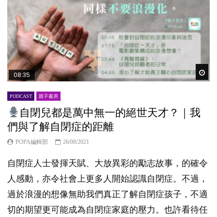
Wat
08:35
PODCAST
親子書房
自閉兒都是萬中無一的絕世天才？｜我
們與了解自閉症的距離
POPA編輯部
26/08/2021
自閉症人士發揮天賦、大放異彩的勵志故事，的確令
人感動，亦令社會上更多人開始認識自閉症。不過，
過於浪漫的想像無助我們真正了解自閉症孩子，不適
切的期望更可能成為自閉症家庭的壓力。也許看待任