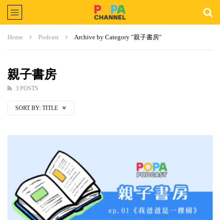
Home
Podcast
Archive by Category "親子書房"
親子書房
3 POSTS
SORT BY:
TITLE