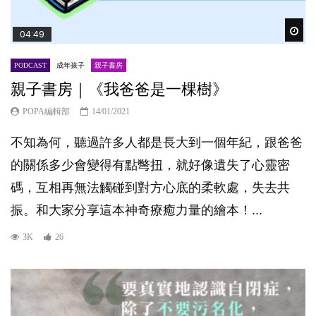
Wat
04:49
PODCAST
成年孩子
親子書房
親子書房｜《我爸爸是一棵樹》
POPA編輯部
14/01/2021
不知為何，聽過許多人都是長大到一個年紀，跟爸爸
的關係多少會變得有點彆扭，就好像遺失了心靈密
碼，互相再無法觸碰到對方心底的柔軟處，失去共
振。和大家分享這本神奇療癒力量的繪本！...
3K
26